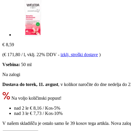
€ 8,59
(
€ 171,80 / l
, vklj. 22% DDV
-
izklj. stroški dostave
)
Vsebina:
50 ml
Na zalogi
Dostava do torek, 11. avgust
, v kolikor naročite do dne
nedelja do 
Na voljo količinski popust!
nad 2 le
€ 8,16
/ Kos
-5%
nad 3 le
€ 7,73
/ Kos
-10%
V našem skladišču je ostalo samo še 39 kosov tega artikla. Nova zalog