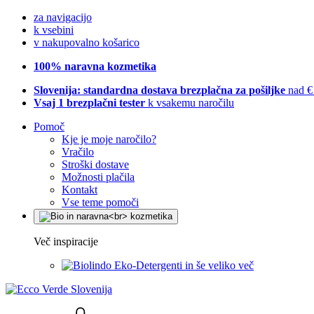
za navigacijo
k vsebini
v nakupovalno košarico
100% naravna kozmetika
Slovenija: standardna dostava brezplačna za pošiljke
nad €
Vsaj 1 brezplačni tester
k vsakemu naročilu
Pomoč
Kje je moje naročilo?
Vračilo
Stroški dostave
Možnosti plačila
Kontakt
Vse teme pomoči
Več inspiracije
Eko-Detergenti in še veliko več