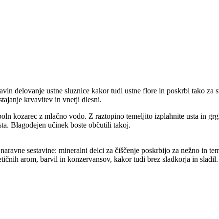
avin delovanje ustne sluznice kakor tudi ustne flore in poskrbi tako za 
tajanje krvavitev in vnetji dlesni.
oln kozarec z mlačno vodo. Z raztopino temeljito izplahnite usta in grgl
a. Blagodejen učinek boste občutili takoj.
ravne sestavine: mineralni delci za čiščenje poskrbijo za nežno in temel
tičnih arom, barvil in konzervansov, kakor tudi brez sladkorja in sladil