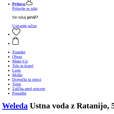
Prijava
Prijavite se zdaj
Ste tukaj
prvič?
Ustvarite račun
Znamke
Obraz
Make-Up
Telo in kopel
Lasje
Moški
Dojenčki in otroci
Teme
Zaščita pred soncem
Ponudbe
Weleda
Ustna voda z Ratanijo, 