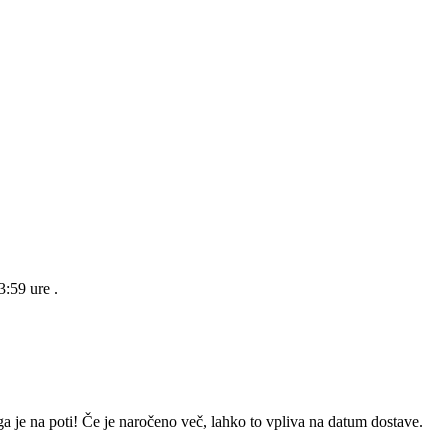
23:59 ure
.
a je na poti! Če je naročeno več, lahko to vpliva na datum dostave.