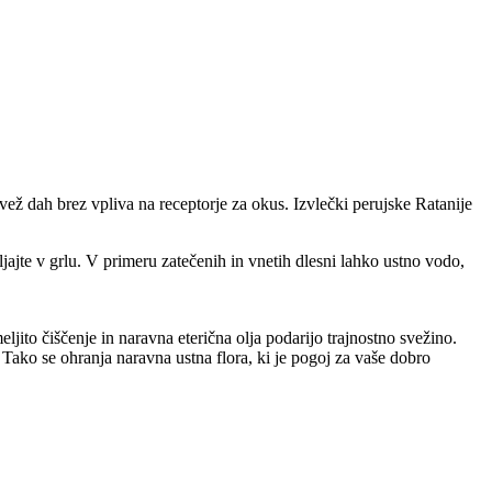
svež dah brez vpliva na receptorje za okus. Izvlečki perujske Ratanije
jajte v grlu. V primeru zatečenih in vnetih dlesni lahko ustno vodo,
jito čiščenje in naravna eterična olja podarijo trajnostno svežino.
. Tako se ohranja naravna ustna flora, ki je pogoj za vaše dobro