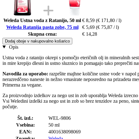
Weleda Ustna voda z Ratanijo, 50 ml
€ 8,59
(€ 171,80 / l)
Weleda Ratanija pasta zobe, 75 ml
€ 5,69
(€ 75,87 / l)
Skupna cena:
€ 14,28
Dodaj oboje v nakupovalno košarico
Opis
Ustna voda z ratanijo okrepi s pomočjo eteričnih olj in mineralnih sest
in mire krepijo dlesni in ustno sluznico in pomagajo tako preprečiti nas
Navodila za uporabo:
razpršite majhne količine ustne vode v napol p
nerazredčeno naneste in nežno vmasirate neposredno na prizadeta mest
Primerna za vegane.
Za proizvodnjo izdelkov za nego ust in zob uporablja Weleda izrecno na
Vsi Weledini izdelki za nego ust in zob so brez tenzidov za peno, sinte
počutje.
Št. izd.:
WEL-9806
Vsebina:
50 ml
EAN:
4001638098069
Znamka:
Weleda