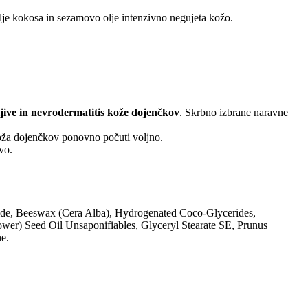
olje kokosa in sezamovo olje intenzivno negujeta kožo.
jive in nevrodermatitis kože dojenčkov
. Skrbno izbrane naravne
 koža dojenčkov ponovno počuti voljno.
vo.
ide, Beeswax (Cera Alba), Hydrogenated Coco-Glycerides,
wer) Seed Oil Unsaponifiables, Glyceryl Stearate SE, Prunus
e.