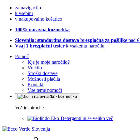
za navigacijo
k vsebini
v nakupovalno košarico
100% naravna kozmetika
Slovenija: standardna dostava brezplačna za pošiljke
nad €
Vsaj 1 brezplačni tester
k vsakemu naročilu
Pomoč
Kje je moje naročilo?
Vračilo
Stroški dostave
Možnosti plačila
Kontakt
Vse teme pomoči
Več inspiracije
Eko-Detergenti in še veliko več