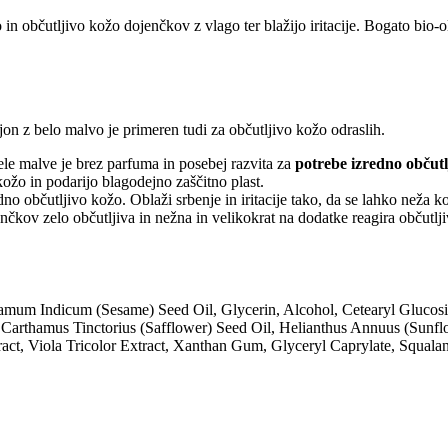
 in občutljivo kožo dojenčkov z vlago ter blažijo iritacije. Bogato bio-
on z belo malvo je primeren tudi za občutljivo kožo odraslih.
ele malve je brez parfuma in posebej razvita za
potrebe izredno občutl
kožo in podarijo blagodejno zaščitno plast.
no občutljivo kožo. Oblaži srbenje in iritacije tako, da se lahko neža
nčkov zelo občutljiva in nežna in velikokrat na dodatke reagira občutlji
amum Indicum (Sesame) Seed Oil, Glycerin, Alcohol, Cetearyl Glucos
Carthamus Tinctorius (Safflower) Seed Oil, Helianthus Annuus (Sunflo
act, Viola Tricolor Extract, Xanthan Gum, Glyceryl Caprylate, Squalan