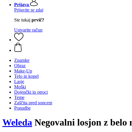
Prijava
Prijavite se zdaj
Ste tukaj
prvič?
Ustvarite račun
Znamke
Obraz
Make-Up
Telo in kopel
Lasje
Moški
Dojenčki in otroci
Teme
Zaščita pred soncem
Ponudbe
Weleda
Negovalni losjon z belo