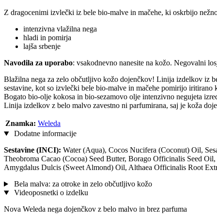
Z dragocenimi izvlečki iz bele bio-malve in mačehe, ki oskrbijo nežno
intenzivna vlažilna nega
hladi in pomirja
lajša srbenje
Navodila za uporabo
: vsakodnevno nanesite na kožo. Negovalni losj
Blažilna nega za zelo občutljivo kožo dojenčkov! Linija izdelkov iz b
sestavine, kot so izvlečki bele bio-malve in mačehe pomirijo iritirano 
Bogato bio-olje kokosa in bio-sezamovo olje intenzivno negujeta izred
Linija izdelkov z belo malvo zavestno ni parfumirana, saj je koža doje
Znamka:
Weleda
Dodatne informacije
Sestavine (INCI):
Water (Aqua), Cocos Nucifera (Coconut) Oil, Ses
Theobroma Cacao (Cocoa) Seed Butter, Borago Officinalis Seed Oil, 
Amygdalus Dulcis (Sweet Almond) Oil, Althaea Officinalis Root Extr
Bela malva: za otroke in zelo občutljivo kožo
Videoposnetki o izdelku
Nova Weleda nega dojenčkov z belo malvo in brez parfuma