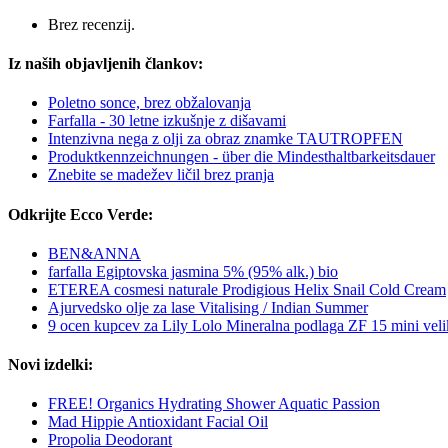
Brez recenzij.
Iz naših objavljenih člankov:
Poletno sonce, brez obžalovanja
Farfalla - 30 letne izkušnje z dišavami
Intenzivna nega z olji za obraz znamke TAUTROPFEN
Produktkennzeichnungen - über die Mindesthaltbarkeitsdauer
Znebite se madežev ličil brez pranja
Odkrijte Ecco Verde:
BEN&ANNA
farfalla Egiptovska jasmina 5% (95% alk.) bio
ETEREA cosmesi naturale Prodigious Helix Snail Cold Cream
Ajurvedsko olje za lase Vitalising / Indian Summer
9 ocen kupcev za Lily Lolo Mineralna podlaga ZF 15 mini veli
Novi izdelki:
FREE! Organics Hydrating Shower Aquatic Passion
Mad Hippie Antioxidant Facial Oil
Propolia Deodorant