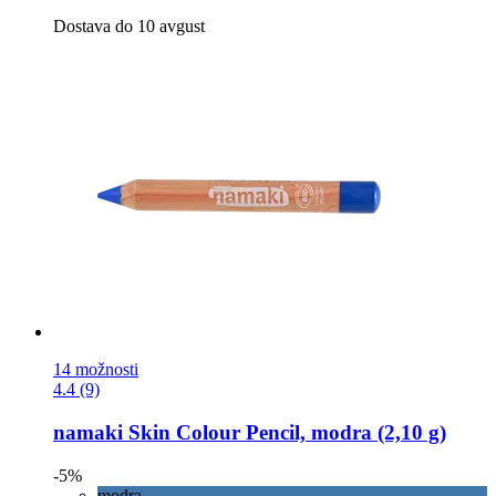
Dostava do 10 avgust
14 možnosti
4.4 (9)
namaki
Skin Colour Pencil, modra (2,10 g)
-5%
modra