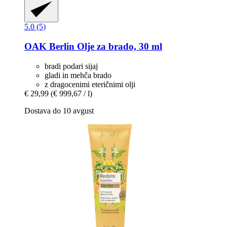
5.0 (5)
OAK Berlin
Olje za brado, 30 ml
bradi podari sijaj
gladi in mehča brado
z dragocenimi eteričnimi olji
€ 29,99
(€ 999,67 / l)
Dostava do 10 avgust