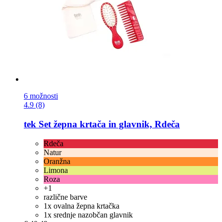
6 možnosti
4.9 (8)
tek
Set žepna krtača in glavnik, Rdeča
Rdeča
Natur
Oranžna
Limona
Roza
+1
različne barve
1x ovalna žepna krtačka
1x srednje nazobčan glavnik