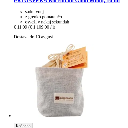
PRIMAVERA
Bio roll-​on Good Mood, 10 ml
sadni vonj
z grenko pomarančo
osveži v nekaj sekundah
€ 11,09
(€ 1.109,00 / l)
Dostava do 10 avgust
Košarica