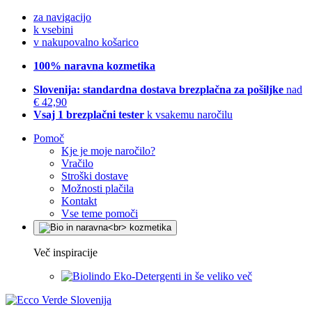
za navigacijo
k vsebini
v nakupovalno košarico
100% naravna kozmetika
Slovenija: standardna dostava brezplačna za pošiljke
nad
€ 42,90
Vsaj 1 brezplačni tester
k vsakemu naročilu
Pomoč
Kje je moje naročilo?
Vračilo
Stroški dostave
Možnosti plačila
Kontakt
Vse teme pomoči
Več inspiracije
Eko-Detergenti in še veliko več