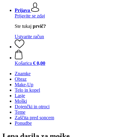
Prijava
Prijavite se zdaj
Ste tukaj
prvič?
Ustvarite račun
Košarica
€ 0,00
Znamke
Obraz
Make-Up
Telo in kopel
Lasje
Moški
Dojenčki in otroci
Teme
Zaščita pred soncem
Ponudbe
Lepa darila za moške