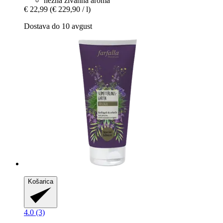
nežna živahna aroma
€ 22,99
(€ 229,90 / l)
Dostava do 10 avgust
Košarica
4.0 (3)