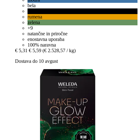
bela
črna
rumena
zelena
+9
natančne in priročne
enostavna uporaba
100% naravna
€ 5,31
€ 5,59
(€ 2.528,57 / kg)
Dostava do 10 avgust