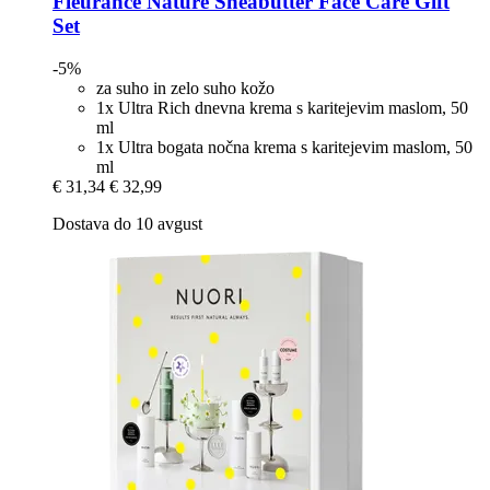
Fleurance Nature
Sheabutter Face Care Gift
Set
-5%
za suho in zelo suho kožo
1x Ultra Rich dnevna krema s karitejevim maslom, 50
ml
1x Ultra bogata nočna krema s karitejevim maslom, 50
ml
€ 31,34
€ 32,99
Dostava do 10 avgust