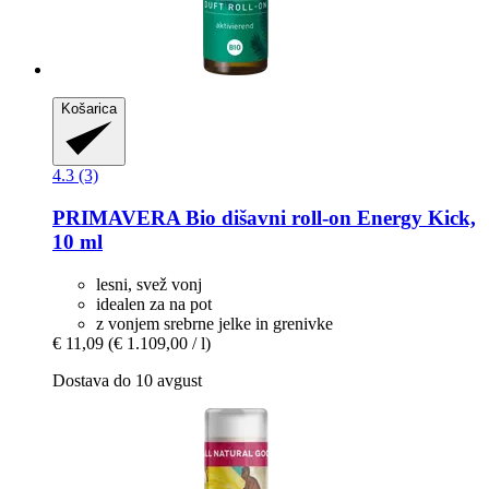
Košarica
4.3 (3)
PRIMAVERA
Bio dišavni roll-​on Energy Kick,
10 ml
lesni, svež vonj
idealen za na pot
z vonjem srebrne jelke in grenivke
€ 11,09
(€ 1.109,00 / l)
Dostava do 10 avgust