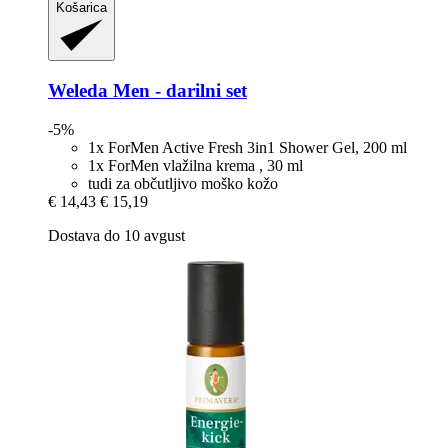
Košarica
Weleda
Men -​ darilni set
-5%
1x ForMen Active Fresh 3in1 Shower Gel, 200 ml
1x ForMen vlažilna krema , 30 ml
tudi za občutljivo moško kožo
€ 14,43
€ 15,19
Dostava do 10 avgust