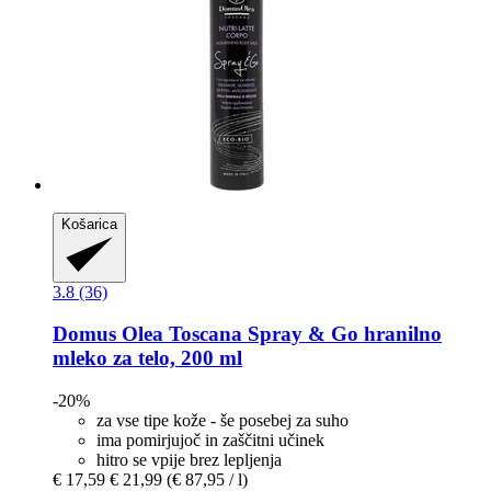
Košarica
3.8 (36)
Domus Olea Toscana
Spray & Go hranilno
mleko za telo, 200 ml
-20%
za vse tipe kože - še posebej za suho
ima pomirjujoč in zaščitni učinek
hitro se vpije brez lepljenja
€ 17,59
€ 21,99
(€ 87,95 / l)