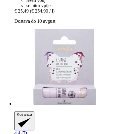
lesen vonj
se hitro vpije
€ 25,49
(€ 254,90 / l)
Dostava do 10 avgust
Košarica
4.4 (7)