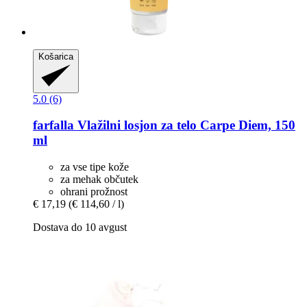
Košarica
5.0 (6)
farfalla
Vlažilni losjon za telo Carpe Diem, 150
ml
za vse tipe kože
za mehak občutek
ohrani prožnost
€ 17,19
(€ 114,60 / l)
Dostava do 10 avgust