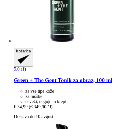
Košarica
5.0 (1)
Green + The Gent
Tonik za obraz, 100 ml
za vse tipe kože
za moške
osveži, neguje in krepi
€ 34,99
(€ 349,90 / l)
Dostava do 10 avgust