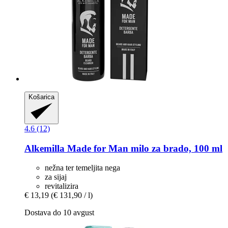
Košarica
4.6 (12)
Alkemilla
Made for Man milo za brado, 100 ml
nežna ter temeljita nega
za sijaj
revitalizira
€ 13,19
(€ 131,90 / l)
Dostava do 10 avgust