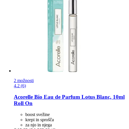
2 možnosti
4.2 (6)
Acorelle
Bio Eau de Parfum Lotus Blanc, 10ml
Roll On
boost svežine
krepi in sprošča
za njo in njega