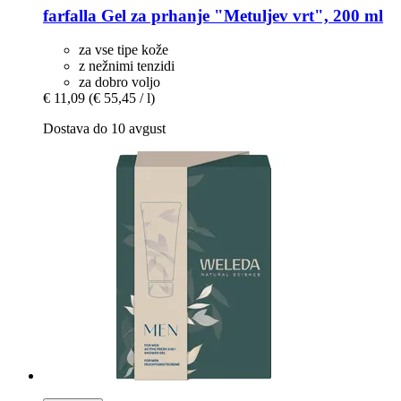
farfalla
Gel za prhanje "Metuljev vrt", 200 ml
za vse tipe kože
z nežnimi tenzidi
za dobro voljo
€ 11,09
(€ 55,45 / l)
Dostava do 10 avgust