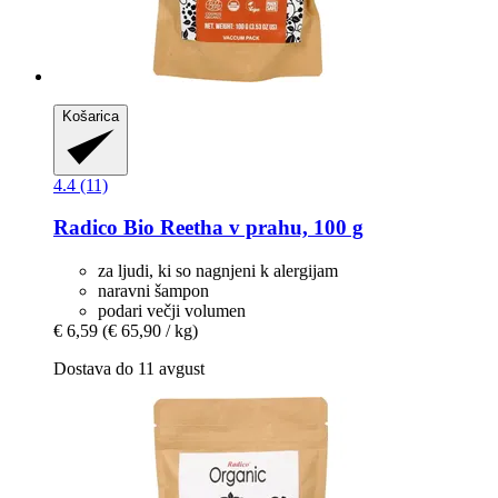
Košarica
4.4 (11)
Radico
Bio Reetha v prahu, 100 g
za ljudi, ki so nagnjeni k alergijam
naravni šampon
podari večji volumen
€ 6,59
(€ 65,90 / kg)
Dostava do 11 avgust