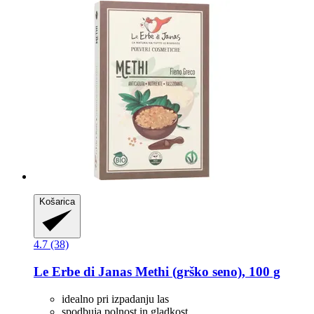
Košarica
4.7 (38)
Le Erbe di Janas
Methi (grško seno), 100 g
idealno pri izpadanju las
spodbuja polnost in gladkost