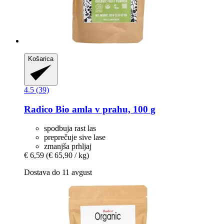
Košarica
4.5 (39)
Radico
Bio amla v prahu, 100 g
spodbuja rast las
preprečuje sive lase
zmanjša prhljaj
€ 6,59
(€ 65,90 / kg)
Dostava do 11 avgust