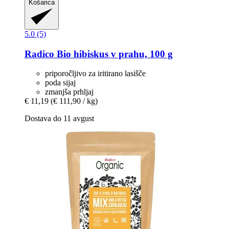
Košarica
5.0 (5)
Radico
Bio hibiskus v prahu, 100 g
priporočljivo za iritirano lasišče
poda sijaj
zmanjša prhljaj
€ 11,19
(€ 111,90 / kg)
Dostava do 11 avgust