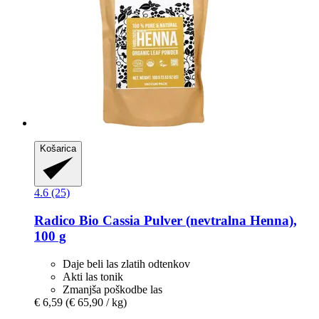
Košarica
4.6 (25)
Radico
Bio Cassia Pulver (nevtralna Henna),
100 g
Daje beli las zlatih odtenkov
Akti las tonik
Zmanjša poškodbe las
€ 6,59
(€ 65,90 / kg)