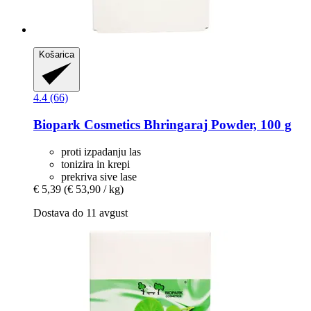
Košarica
4.4 (66)
Biopark Cosmetics
Bhringaraj Powder, 100 g
proti izpadanju las
tonizira in krepi
prekriva sive lase
€ 5,39
(€ 53,90 / kg)
Dostava do 11 avgust