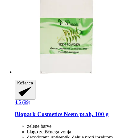
Košarica
4.5 (99)
Biopark Cosmetics
Neem prah, 100 g
zelene barve
blago zeliščnega vonja
dezodorant, antiseptik, deluje proti insektom