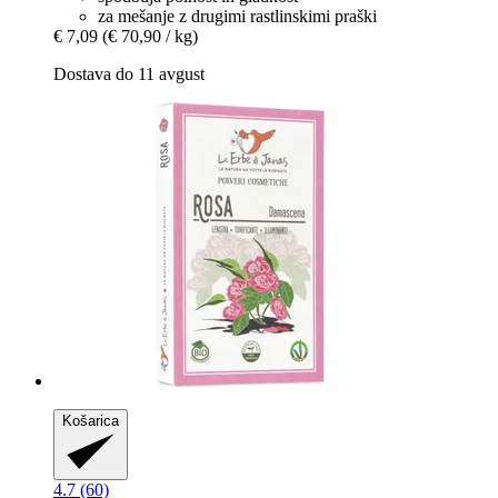
za mešanje z drugimi rastlinskimi praški
€ 7,09
(€ 70,90 / kg)
Dostava do 11 avgust
Košarica
4.7 (60)