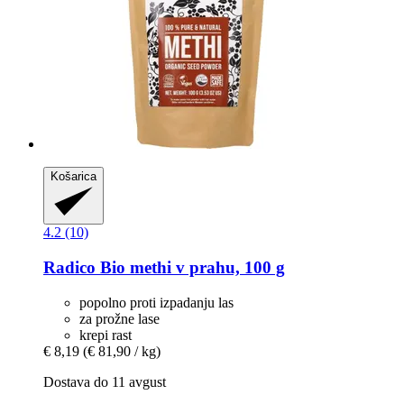
Košarica
4.2 (10)
Radico
Bio methi v prahu, 100 g
popolno proti izpadanju las
za prožne lase
krepi rast
€ 8,19
(€ 81,90 / kg)
Dostava do 11 avgust