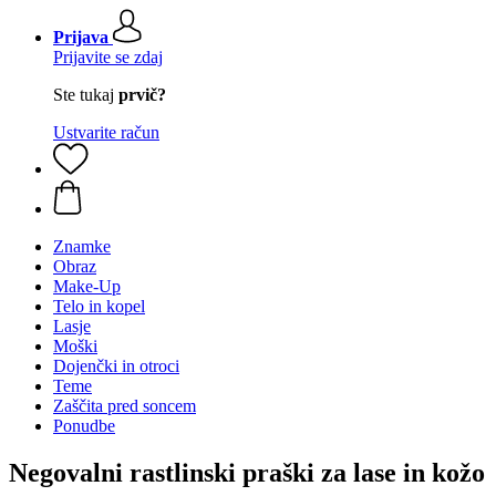
Prijava
Prijavite se zdaj
Ste tukaj
prvič?
Ustvarite račun
Znamke
Obraz
Make-Up
Telo in kopel
Lasje
Moški
Dojenčki in otroci
Teme
Zaščita pred soncem
Ponudbe
Negovalni rastlinski praški za lase in kožo