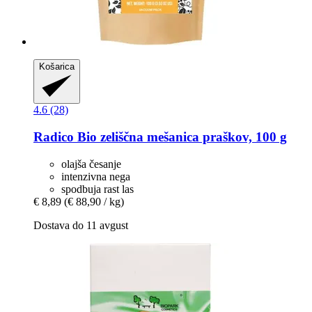
Košarica
4.6 (28)
Radico
Bio zeliščna mešanica praškov, 100 g
olajša česanje
intenzivna nega
spodbuja rast las
€ 8,89
(€ 88,90 / kg)
Dostava do 11 avgust