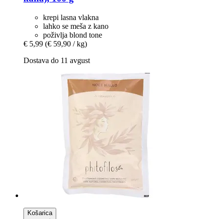
krepi lasna vlakna
lahko se meša z kano
poživlja blond tone
€ 5,99
(€ 59,90 / kg)
Dostava do 11 avgust
Košarica