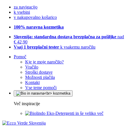
za navigacijo
k vsebini
v nakupovalno košarico
100% naravna kozmetika
Slovenija: standardna dostava brezplačna za pošiljke
nad
€ 42,90
Vsaj 1 brezplačni tester
k vsakemu naročilu
Pomoč
Kje je moje naročilo?
Vračilo
Stroški dostave
Možnosti plačila
Kontakt
Vse teme pomoči
Več inspiracije
Eko-Detergenti in še veliko več