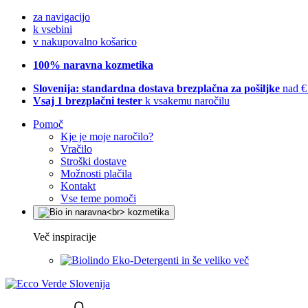
za navigacijo
k vsebini
v nakupovalno košarico
100% naravna kozmetika
Slovenija: standardna dostava brezplačna za pošiljke
nad €
Vsaj 1 brezplačni tester
k vsakemu naročilu
Pomoč
Kje je moje naročilo?
Vračilo
Stroški dostave
Možnosti plačila
Kontakt
Vse teme pomoči
Več inspiracije
Eko-Detergenti in še veliko več