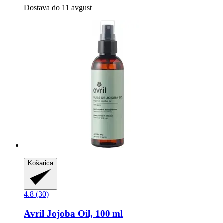
Dostava do 11 avgust
Košarica
4.8 (30)
Avril
Jojoba Oil, 100 ml