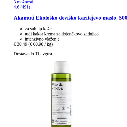
3 možnosti
4.6 (491)
Akamuti
Ekološko deviško karitejevo maslo, 500
za suh tip kože
tudi kakor krema za dojenčkovo zadnjico
intenzivno vlaženje
€ 30,49
(€ 60,98 / kg)
Dostava do 11 avgust