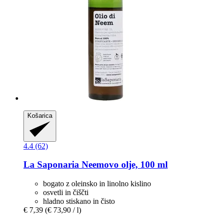
Košarica
4.4 (62)
La Saponaria
Neemovo olje, 100 ml
bogato z oleinsko in linolno kislino
osvetli in čiščti
hladno stiskano in čisto
€ 7,39
(€ 73,90 / l)