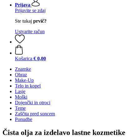
Prijava
Prijavite se zdaj
Ste tukaj
prvič?
Ustvarite račun
Košarica
€ 0,00
Znamke
Obraz
Make-Up
Telo in kopel
Lasje
Moški
Dojenčki in otroci
Teme
Zaščita pred soncem
Ponudbe
Čista olja za izdelavo lastne kozmetike