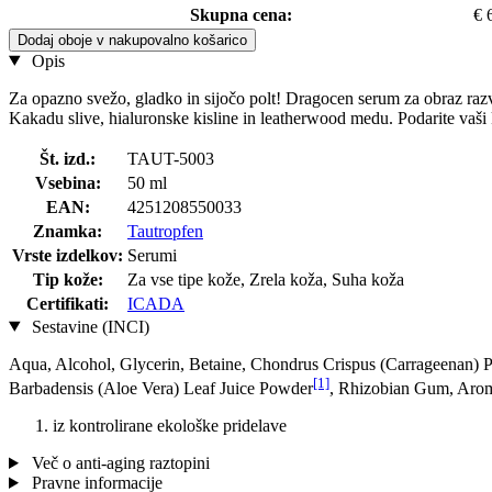
Skupna cena:
€ 
Dodaj oboje v nakupovalno košarico
Opis
Za opazno svežo, gladko in sijočo polt! Dragocen serum za obraz razv
Kakadu slive, hialuronske kisline in leatherwood medu. Podarite vaši
Št. izd.:
TAUT-5003
Vsebina:
50 ml
EAN:
4251208550033
Znamka:
Tautropfen
Vrste izdelkov:
Serumi
Tip kože:
Za vse tipe kože, Zrela koža, Suha koža
Certifikati:
ICADA
Sestavine (INCI)
Aqua, Alcohol, Glycerin, Betaine, Chondrus Crispus (Carrageenan) P
[1]
Barbadensis (Aloe Vera) Leaf Juice Powder
, Rhizobian Gum, Arom
iz kontrolirane ekološke pridelave
Več o anti-aging raztopini
Pravne informacije