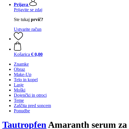
Prijava
Prijavite se zdaj
Ste tukaj
prvič?
Ustvarite račun
Košarica
€ 0,00
Znamke
Obraz
Make-Up
Telo in kopel
Lasje
Moški
Dojenčki in otroci
Teme
Zaščita pred soncem
Ponudbe
Tautropfen
Amaranth serum za 