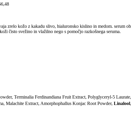
66,48
aja zrelo kožo z kakadu slivo, hialuronsko kislino in medom. serum ob
 koži čisto svežino in vlažilno nego s pomočjo razkošnega seruma.
owder, Terminalia Ferdinandiana Fruit Extract, Polyglyceryl-5 Laurat
a, Malachite Extract, Amorphophallus Konjac Root Powder,
Linalool