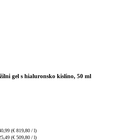
lni gel s hialuronsko kislino, 50 ml
40,99
(€ 819,80 / l)
25,49
(€ 509,80 / l)