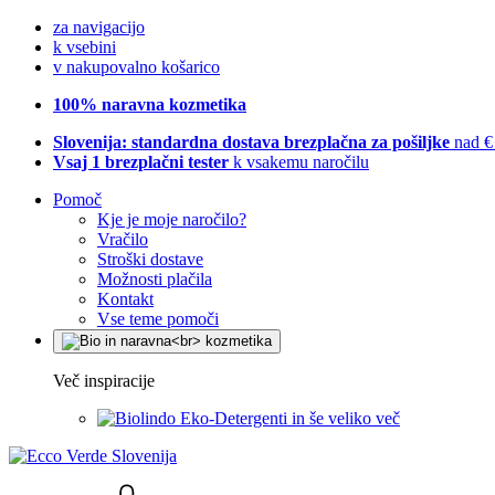
za navigacijo
k vsebini
v nakupovalno košarico
100% naravna kozmetika
Slovenija: standardna dostava brezplačna za pošiljke
nad €
Vsaj 1 brezplačni tester
k vsakemu naročilu
Pomoč
Kje je moje naročilo?
Vračilo
Stroški dostave
Možnosti plačila
Kontakt
Vse teme pomoči
Več inspiracije
Eko-Detergenti in še veliko več