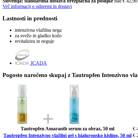
Slovenija: standardna dostava brezplačna za pošiljke
nad € 42,90
Več informacij o odpremi in dostavi
Lastnosti in prednosti
intenzivna vlažilna nega
za svežo in gladko kožo
revitalizira in neguje
ICADA
Pogosto naročeno skupaj z Tautropfen Intenzivno vlaži
Tautropfen Amaranth serum za obraz, 50 ml
€ 
Tautropfen Intenzivno vlažilni gel s hialuronsko kislino, 50 ml
€ 