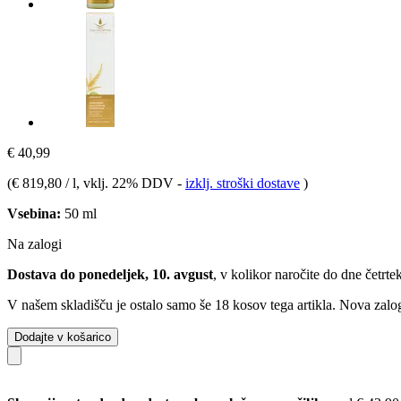
€ 40,99
(
€ 819,80 / l
, vklj. 22% DDV
-
izklj. stroški dostave
)
Vsebina:
50 ml
Na zalogi
Dostava do ponedeljek, 10. avgust
, v kolikor naročite do dne
četrte
V našem skladišču je ostalo samo še 18 kosov tega artikla. Nova zalog
Dodajte v košarico