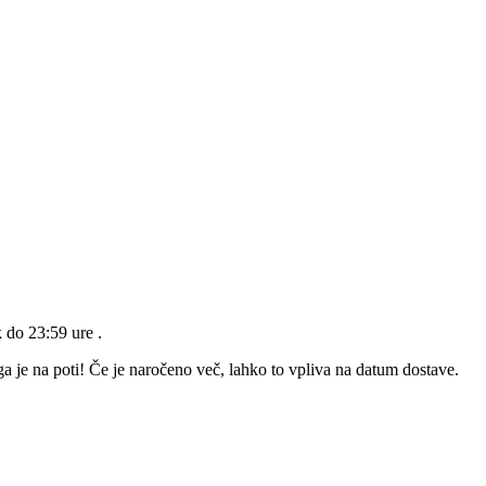
k do 23:59 ure
.
a je na poti! Če je naročeno več, lahko to vpliva na datum dostave.