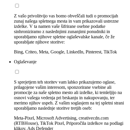
Z vašo privolitvijo vas bomo obveščali tudi o promocijah
zunaj našega spletnega mesta in vam prikazovali ustrezne
izdelke. V ta namen vaše šifrirane osebne podatke
sinhroniziramo z naslednjimi zunanjimi ponudniki in
uporabljamo njihove spletne oglaševalske kanale, če že
uporabljate njihove storitve:
Bing, Criteo, Meta, Google, LinkedIn, Pinterest, TikTok
Oglaševanje
S sprejetjem teh storitev vam lahko prikazujemo oglase,
prilagojene vašim interesom, sponzorirane vsebine ali
promocije za naše spletno mesto ali izdelke, ki temleljijo na
osnovi vašega vedenja pri brskanju in nakupovanju, ter
merimo njihov uspeh. Z vašim soglasjem na tej spletni strani
uporabljamo naslednje storitve tretjih oseb:
Meta-Pixel, Microsoft Advertising, creativecdn.com
(RTBHouse), TikTok Pixel, Priporočila izdelkov na podlagi
klikov, Ads Defender