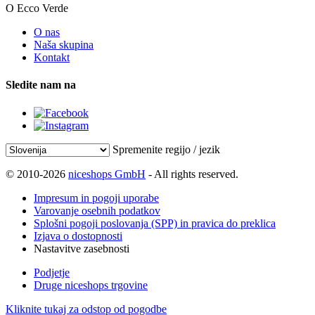
O Ecco Verde
O nas
Naša skupina
Kontakt
Sledite nam na
Spremenite regijo / jezik
© 2010-2026
niceshops GmbH
- All rights reserved.
Impresum in pogoji uporabe
Varovanje osebnih podatkov
Splošni pogoji poslovanja (SPP) in pravica do preklica
Izjava o dostopnosti
Nastavitve zasebnosti
Podjetje
Druge niceshops trgovine
Kliknite tukaj za odstop od pogodbe