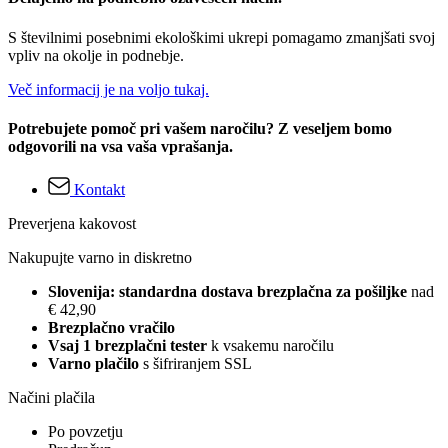
S številnimi posebnimi ekološkimi ukrepi pomagamo zmanjšati svoj
vpliv na okolje in podnebje.
Več informacij je na voljo tukaj.
Potrebujete pomoč pri vašem naročilu? Z veseljem bomo
odgovorili na vsa vaša vprašanja.
Kontakt
Preverjena kakovost
Nakupujte varno in diskretno
Slovenija: standardna dostava brezplačna za pošiljke
nad
€ 42,90
Brezplačno vračilo
Vsaj 1 brezplačni tester
k vsakemu naročilu
Varno plačilo
s šifriranjem SSL
Načini plačila
Po povzetju