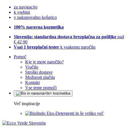
za navigacijo
k vsebini
v nakupovalno košarico
100% naravna kozmetika
Slovenija: standardna dostava brezplačna za pošiljke
nad
€ 42,90
Vsaj 1 brezplačni tester
k vsakemu naročilu
Pomoč
Kje je moje naročilo?
Vračilo
Stroški dostave
Možnosti plačila
Kontakt
Vse teme pomoči
Več inspiracije
Eko-Detergenti in še veliko več