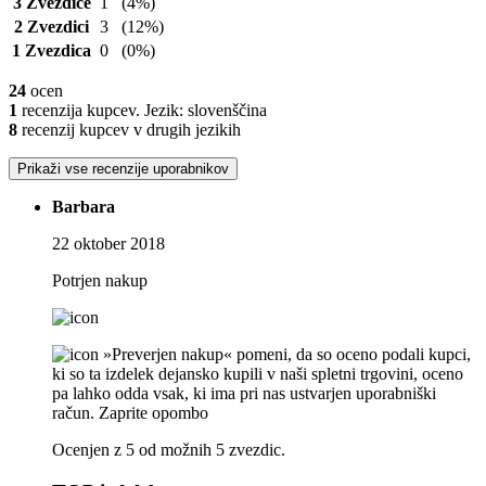
3 Zvezdice
1
(4%)
2 Zvezdici
3
(12%)
1 Zvezdica
0
(0%)
24
ocen
1
recenzija kupcev. Jezik: slovenščina
8
recenzij kupcev v drugih jezikih
Prikaži vse recenzije uporabnikov
Barbara
22 oktober 2018
Potrjen nakup
»Preverjen nakup« pomeni, da so oceno podali kupci,
ki so ta izdelek dejansko kupili v naši spletni trgovini, oceno
pa lahko odda vsak, ki ima pri nas ustvarjen uporabniški
račun.
Zaprite opombo
Ocenjen z 5 od možnih 5 zvezdic.