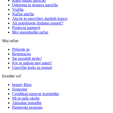
Kako oddati naročilo
Odprema in dostava naročila
Vračila
Načini plačila
Akcije in unovčitev darilnih bonov
Ali potrebujete dodatno pomoč?
Poslovni partnerji
Moj uporabniški račun
Moj račun
Prijavite se
Registracija
Ste pozabili geslo?
Kje se nahaja moj paket?
Unovčite kodo za popust
Izvedite več
beauty Blog
Sestavine
Certifikati naravne kozmetike
Mi in naše okolje
Aktualne ponudbe
Partnerski program