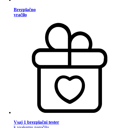
Brezplačno
vračilo
Vsaj 1 brezplačni tester
k vsakemu naročilu