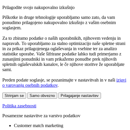
Prilagodite svojo nakupovalno izkušnjo
Piškotke in druge tehnologije uporabljamo samo zato, da vam
ponudimo prilagojeno nakupovalno izkušnjo z vašim osebnim
soglasjem.
Za to zbiramo podatke o naših uporabnikih, njihovem vedenju in
napravah. To uporabljamo za stalno optimizacijo naše spletne strani
in za prikaz prilagojenega oglaševanja in vsebine ter za analizo
statistike uporabe. Vaše šifrirane podatke lahko tudi primerjamo z
zunanjimi ponudniki in vam prikažemo ponudbe prek njihovih
spletnih oglaševalskih kanalov, le če njihove storitve že uporabljate
sami.
Preden podate soglasje, se pozanimajte v nastavitvah in v naši
izjavi
o varovanju osebnih podatkov
.
Strinjam se
Samo obvezno
Prilagajanje nastavitev
Politika zasebnosti
Posamezne nastavitve za varstvo podatkov
Customer match marketing