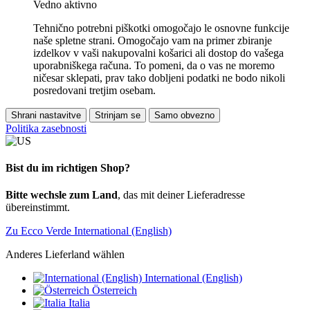
Vedno aktivno
Tehnično potrebni piškotki omogočajo le osnovne funkcije
naše spletne strani. Omogočajo vam na primer zbiranje
izdelkov v vaši nakupovalni košarici ali dostop do vašega
uporabniškega računa. To pomeni, da o vas ne moremo
ničesar sklepati, prav tako dobljeni podatki ne bodo nikoli
posredovani tretjim osebam.
Shrani nastavitve
Strinjam se
Samo obvezno
Politika zasebnosti
Bist du im richtigen Shop?
Bitte wechsle zum Land
, das mit deiner Lieferadresse
übereinstimmt.
Zu Ecco Verde International (English)
Anderes Lieferland wählen
International (English)
Österreich
Italia