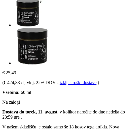
€ 25,49
(
€ 424,83 / l
, vklj. 22% DDV
-
izklj. stroški dostave
)
Vsebina:
60 ml
Na zalogi
Dostava do torek, 11. avgust
, v kolikor naročite do dne
nedelja do
23:59 ure
.
V našem skladišču je ostalo samo še 18 kosov tega artikla. Nova