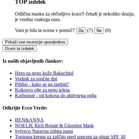
TOP izdelek
Odlična maska za občutljivo kozo!! četudi je nekoliko drazja,
je vredna vsakega eura.
Vam je bila ta ocena v pomoč?
(7)
(0)
Da
Ne
Prikaži vse recenzije uporabnikov
Oceni ta izdelek
Iz naših objavljenih člankov:
Hero za nego kože Bakuchiol
Vodnik za sončne dni
Prhljaj - kako se ga znebiti?
Kokosvo olje za nego telesa
Karbonoir - od kokosa do aktivnega oglja
Odkrijte Ecco Verde:
BEN&ANNA
NOELIE Rich Repair & Glossing Mask
Sylveco Naravna zobna pasta
Tonirana krema za zaščito pred soncem za obraz SPF 30