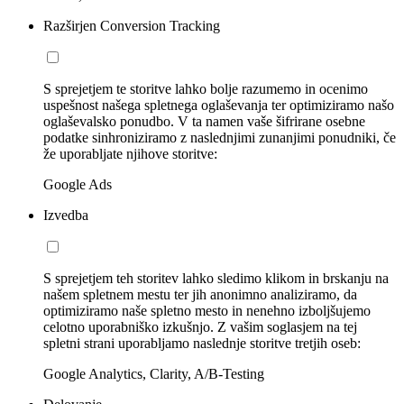
Razširjen Conversion Tracking
S sprejetjem te storitve lahko bolje razumemo in ocenimo
uspešnost našega spletnega oglaševanja ter optimiziramo našo
oglaševalsko ponudbo. V ta namen vaše šifrirane osebne
podatke sinhroniziramo z naslednjimi zunanjimi ponudniki, če
že uporabljate njihove storitve:
Google Ads
Izvedba
S sprejetjem teh storitev lahko sledimo klikom in brskanju na
našem spletnem mestu ter jih anonimno analiziramo, da
optimiziramo naše spletno mesto in nenehno izboljšujemo
celotno uporabniško izkušnjo. Z vašim soglasjem na tej
spletni strani uporabljamo naslednje storitve tretjih oseb:
Google Analytics, Clarity, A/B-Testing