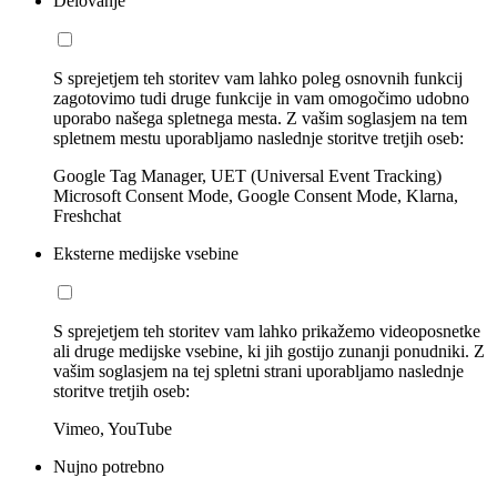
Delovanje
S sprejetjem teh storitev vam lahko poleg osnovnih funkcij
zagotovimo tudi druge funkcije in vam omogočimo udobno
uporabo našega spletnega mesta. Z vašim soglasjem na tem
spletnem mestu uporabljamo naslednje storitve tretjih oseb:
Google Tag Manager, UET (Universal Event Tracking)
Microsoft Consent Mode, Google Consent Mode, Klarna,
Freshchat
Eksterne medijske vsebine
S sprejetjem teh storitev vam lahko prikažemo videoposnetke
ali druge medijske vsebine, ki jih gostijo zunanji ponudniki. Z
vašim soglasjem na tej spletni strani uporabljamo naslednje
storitve tretjih oseb:
Vimeo, YouTube
Nujno potrebno