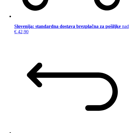
Slovenija: standardna dostava brezplačna za pošiljke
nad
€ 42,90