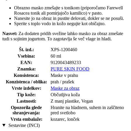
Obrazno masko zmešajte s tonikom (priporočamo Farewell
Rosacea tonik ali pomirjajočo kamilico) v pasto.
Nanesite jo na obraz in pustite delovati, dokler se ne posuši.
Sperite s toplo vodo in kožo negujte kot običajno.
Nasvet:
Za dodaten pridih svežine lahko masko za obraz zmešate
tudi s sojinim jogurtom. To zagotavlja še več vlage in hladi.
Št. izd.:
XPS-1200460
Vsebina:
60 ml
EAN:
9120043489233
Znamka:
PURE SKIN FOOD
Konsistenca:
Maske v prahu
Konzistenca / oblika:
prah / prašek
Vrste izdelkov:
Maske za obraz
Tip kože:
Občutljiva koža
Lastnosti:
Z manj plastike, Vegan
Opozorila glede
Hranite na hladnem, suhem in zaščiteno
shranjevanja:
pred svetlobo
Vrsta embalaže:
kozarec, lonček
Sestavine (INCI)