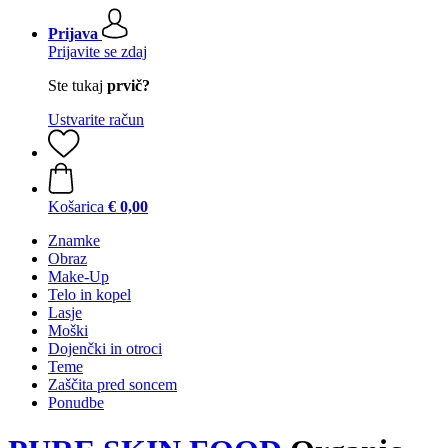
Prijava
Prijavite se zdaj
Ste tukaj
prvič?
Ustvarite račun
Košarica
€ 0,00
Znamke
Obraz
Make-Up
Telo in kopel
Lasje
Moški
Dojenčki in otroci
Teme
Zaščita pred soncem
Ponudbe