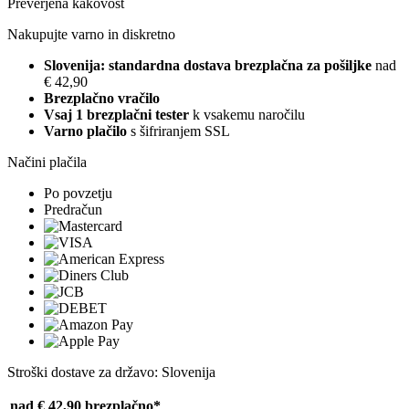
Preverjena kakovost
Nakupujte varno in diskretno
Slovenija: standardna dostava brezplačna za pošiljke
nad
€ 42,90
Brezplačno vračilo
Vsaj 1 brezplačni tester
k vsakemu naročilu
Varno plačilo
s šifriranjem SSL
Načini plačila
Po povzetju
Predračun
Stroški dostave za državo: Slovenija
nad € 42,90
brezplačno*