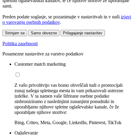
spletnih oglaševalskih kanalov, le če njihove storitve že uporabljate
sami.
Preden podate soglasje, se pozanimajte v nastavitvah in v naši
izjavi
o varovanju osebnih podatkov
.
Strinjam se
Samo obvezno
Prilagajanje nastavitev
Politika zasebnosti
Posamezne nastavitve za varstvo podatkov
Customer match marketing
Z vašo privolitvijo vas bomo obveščali tudi o promocijah
zunaj našega spletnega mesta in vam prikazovali ustrezne
izdelke. V ta namen vaše šifrirane osebne podatke
sinhroniziramo z naslednjimi zunanjimi ponudniki in
uporabljamo njihove spletne oglaševalske kanale, če že
uporabljate njihove storitve:
Bing, Criteo, Meta, Google, LinkedIn, Pinterest, TikTok
Oglaševanje