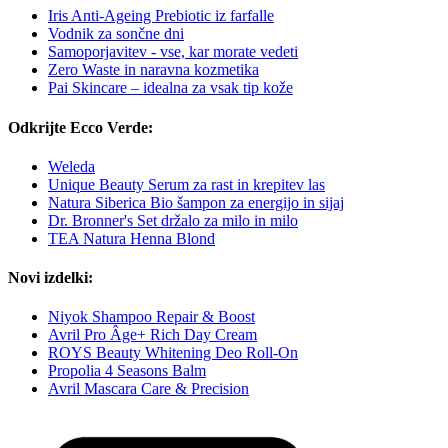
Iris Anti-Ageing Prebiotic iz farfalle
Vodnik za sončne dni
Samoporjavitev - vse, kar morate vedeti
Zero Waste in naravna kozmetika
Pai Skincare – idealna za vsak tip kože
Odkrijte Ecco Verde:
Weleda
Unique Beauty Serum za rast in krepitev las
Natura Siberica Bio šampon za energijo in sijaj
Dr. Bronner's Set držalo za milo in milo
TEA Natura Henna Blond
Novi izdelki:
Niyok Shampoo Repair & Boost
Avril Pro Âge+ Rich Day Cream
ROYS Beauty Whitening Deo Roll-On
Propolia 4 Seasons Balm
Avril Mascara Care & Precision