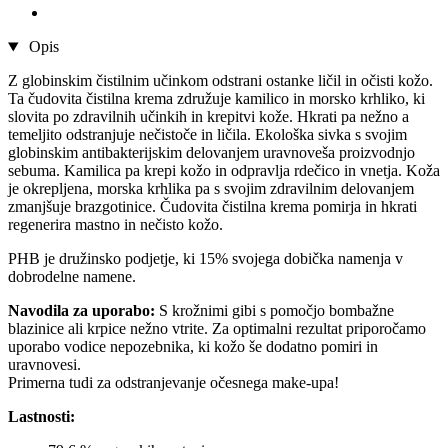
Opis
Z globinskim čistilnim učinkom odstrani ostanke ličil in očisti kožo.
Ta čudovita čistilna krema združuje kamilico in morsko krhliko, ki
slovita po zdravilnih učinkih in krepitvi kože. Hkrati pa nežno a
temeljito odstranjuje nečistoče in ličila. Ekološka sivka s svojim
globinskim antibakterijskim delovanjem uravnoveša proizvodnjo
sebuma. Kamilica pa krepi kožo in odpravlja rdečico in vnetja. Koža
je okrepljena, morska krhlika pa s svojim zdravilnim delovanjem
zmanjšuje brazgotinice. Čudovita čistilna krema pomirja in hkrati
regenerira mastno in nečisto kožo.
PHB je družinsko podjetje, ki 15% svojega dobička namenja v
dobrodelne namene.
Navodila za uporabo:
S krožnimi gibi s pomočjo bombažne
blazinice ali krpice nežno vtrite. Za optimalni rezultat priporočamo
uporabo vodice nepozebnika, ki kožo še dodatno pomiri in
uravnovesi.
Primerna tudi za odstranjevanje očesnega make-upa!
Lastnosti: