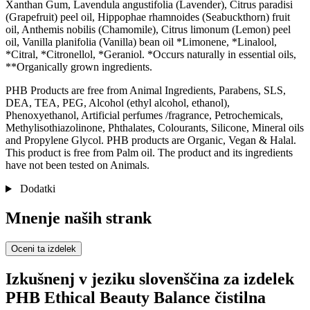
Xanthan Gum, Lavendula angustifolia (Lavender), Citrus paradisi
(Grapefruit) peel oil, Hippophae rhamnoides (Seabuckthorn) fruit
oil, Anthemis nobilis (Chamomile), Citrus limonum (Lemon) peel
oil, Vanilla planifolia (Vanilla) bean oil *Limonene, *Linalool,
*Citral, *Citronellol, *Geraniol. *Occurs naturally in essential oils,
**Organically grown ingredients.
PHB Products are free from Animal Ingredients, Parabens, SLS,
DEA, TEA, PEG, Alcohol (ethyl alcohol, ethanol),
Phenoxyethanol, Artificial perfumes /fragrance, Petrochemicals,
Methylisothiazolinone, Phthalates, Colourants, Silicone, Mineral oils
and Propylene Glycol. PHB products are Organic, Vegan & Halal.
This product is free from Palm oil. The product and its ingredients
have not been tested on Animals.
Dodatki
Mnenje naših strank
Oceni ta izdelek
Izkušnenj v jeziku slovenščina za izdelek
PHB Ethical Beauty Balance čistilna