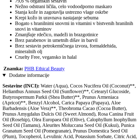
79,6 % organskih sestavin
Nežno odstrani ličila, celo vodoodporno maskaro
Stanja kože in zagotavlja ustrezno vlage oskrbe
Krepi kožo in uravnava nastajanje sebuma
Bogato s hranilnimi snovmi in vitamini v bistvenih hranilnih
snovi in vitaminov
Zmanjšuje rdečico, madeži in brazgotinice
Brez parabenov in umetnih dišav in barvil
Brez sestavin petrokemičnega izvora, formaldehida,
mineralnih olj
Cruelty Free, vegansko in halal
Znamka:
PHB Ethical Beauty
Dodatne informacije
Sestavine (INCI):
Water (Aqua), Cocos Nucifera Oil (Coconut)**,
Helianthus Annuus Seed Oil (Sunflower)**, Cetearyl Glucoside,
Butyrospermum Parkii (Shea Butter)**, Prunus Armeniaca
(Apricot)**, Benzyl Alcohol, Carica Papaya (Papaya), Aloe
Barbadensis (Aloe Vera)**, Theobroma Cacao (Cocoa Butter),
Prunus Amygdalus Dulcis Oil (Sweet Almond), Rosa Canina Fruit
Oil (Rosehip), Olea Europaea Oil (Olive), Calophyllum Inophyllum
Seed Oil (Tamanu), Aleurites Moluccana Seed Oil (Kukui), Punica
Granatum Seed Oil (Pomegranate), Prunus Domestica Seed Oil
(Plum), Tocopherol, Levulinic Acid, Potassium Sorbate, Citric Acid,