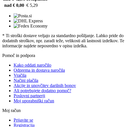
nad € 0,00
€ 5,29
* Ti stroški dostave veljajo za standardno pošiljanje. Lahko pride do
dodatnih stroškov, npr. zaradi teže, velikosti ali lastnosti izdelkov. Te
informacije najdete neposredno v opisu izdelka.
Pomoč in podpora
Kako oddati naročilo
Odprema in dostava naročila
Vračila
Načini plačila
Akcije in unovčitev darilnih bonov
Ali potrebujete dodatno pomoč?
Poslovni partnerji
Moj uporabniški račun
Moj račun
Prijavite se
Registracija