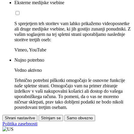
Eksterne medijske vsebine
S sprejetjem teh storitev vam lahko prikažemo videoposnetke
ali druge medijske vsebine, ki jih gostijo zunanji ponudniki. Z
vašim soglasjem na tej spletni strani uporabljamo naslednje
storitve tretjih oseb:
Vimeo, YouTube
Nujno potrebno
Vedno aktivno
Tehnično potrebni piškotki omogočajo le osnovne funkcije
naše spletne strani. Omogočajo vam na primer zbiranje
izdelkov v vaši nakupovalni košarici ali dostop do vašega
uporabniškega računa. To pomeni, da o vas ne moremo
ničesar sklepati, prav tako dobljeni podatki ne bodo nikoli
posredovani tretjim osebam.
Shrani nastavitve
Strinjam se
Samo obvezno
Politika zasebnosti