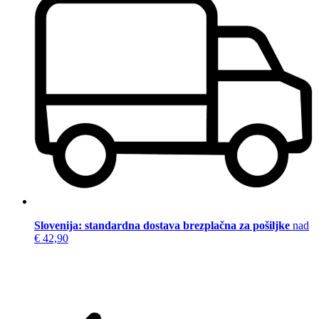
Slovenija: standardna dostava brezplačna za pošiljke
nad
€ 42,90