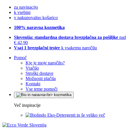
za navigacijo
k vsebini
v nakupovalno košarico
100% naravna kozmetika
Slovenija: standardna dostava brezplačna za pošiljke
nad
€ 42,90
Vsaj 1 brezplačni tester
k vsakemu naročilu
Pomoč
Kje je moje naročilo?
Vračilo
Stroški dostave
Možnosti plačila
Kontakt
Vse teme pomoči
Več inspiracije
Eko-Detergenti in še veliko več