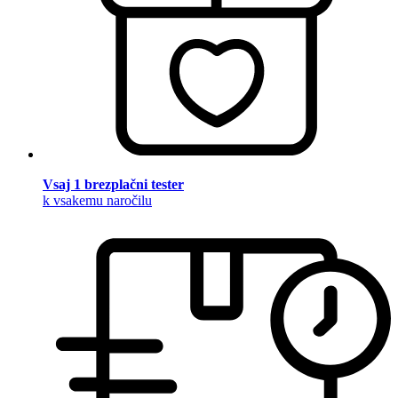
Vsaj 1 brezplačni tester
k vsakemu naročilu