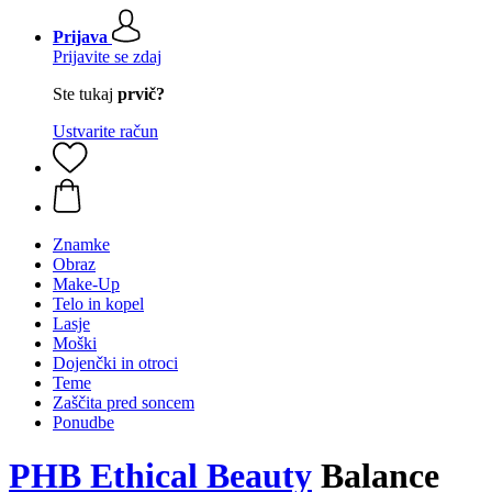
Prijava
Prijavite se zdaj
Ste tukaj
prvič?
Ustvarite račun
Znamke
Obraz
Make-Up
Telo in kopel
Lasje
Moški
Dojenčki in otroci
Teme
Zaščita pred soncem
Ponudbe
PHB Ethical Beauty
Balance