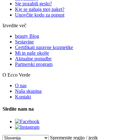
Ste pozabili geslo?
Kje se nahaja moj paket?
Unovčite kodo za popust
Izvedite več
beauty Blog
Sestavine
Certifikati naravne kozmetike
Mi in naše okolje
Aktualne ponudbe
Partnerski program
O Ecco Verde
O nas
Naša skupina
Kontakt
Sledite nam na
Spremenite regijo / jezik