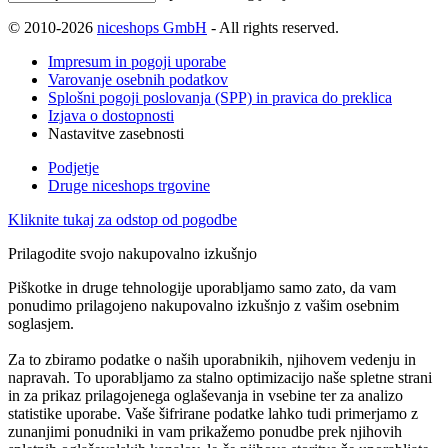
© 2010-2026
niceshops GmbH
- All rights reserved.
Impresum in pogoji uporabe
Varovanje osebnih podatkov
Splošni pogoji poslovanja (SPP) in pravica do preklica
Izjava o dostopnosti
Nastavitve zasebnosti
Podjetje
Druge niceshops trgovine
Kliknite tukaj za odstop od pogodbe
Prilagodite svojo nakupovalno izkušnjo
Piškotke in druge tehnologije uporabljamo samo zato, da vam
ponudimo prilagojeno nakupovalno izkušnjo z vašim osebnim
soglasjem.
Za to zbiramo podatke o naših uporabnikih, njihovem vedenju in
napravah. To uporabljamo za stalno optimizacijo naše spletne strani
in za prikaz prilagojenega oglaševanja in vsebine ter za analizo
statistike uporabe. Vaše šifrirane podatke lahko tudi primerjamo z
zunanjimi ponudniki in vam prikažemo ponudbe prek njihovih