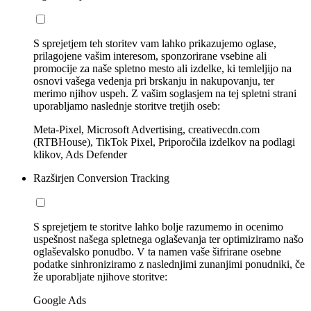
S sprejetjem teh storitev vam lahko prikazujemo oglase,
prilagojene vašim interesom, sponzorirane vsebine ali
promocije za naše spletno mesto ali izdelke, ki temleljijo na
osnovi vašega vedenja pri brskanju in nakupovanju, ter
merimo njihov uspeh. Z vašim soglasjem na tej spletni strani
uporabljamo naslednje storitve tretjih oseb:
Meta-Pixel, Microsoft Advertising, creativecdn.com
(RTBHouse), TikTok Pixel, Priporočila izdelkov na podlagi
klikov, Ads Defender
Razširjen Conversion Tracking
S sprejetjem te storitve lahko bolje razumemo in ocenimo
uspešnost našega spletnega oglaševanja ter optimiziramo našo
oglaševalsko ponudbo. V ta namen vaše šifrirane osebne
podatke sinhroniziramo z naslednjimi zunanjimi ponudniki, če
že uporabljate njihove storitve:
Google Ads