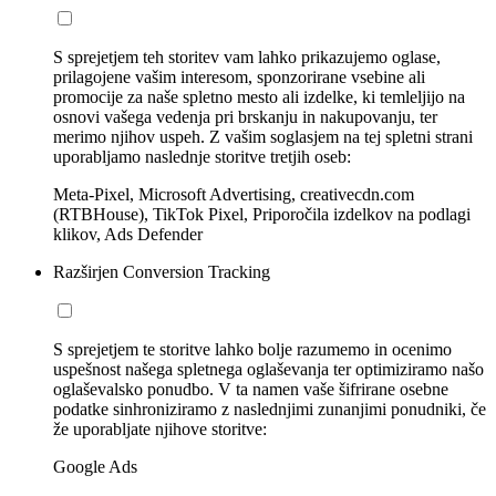
S sprejetjem teh storitev vam lahko prikazujemo oglase,
prilagojene vašim interesom, sponzorirane vsebine ali
promocije za naše spletno mesto ali izdelke, ki temleljijo na
osnovi vašega vedenja pri brskanju in nakupovanju, ter
merimo njihov uspeh. Z vašim soglasjem na tej spletni strani
uporabljamo naslednje storitve tretjih oseb:
Meta-Pixel, Microsoft Advertising, creativecdn.com
(RTBHouse), TikTok Pixel, Priporočila izdelkov na podlagi
klikov, Ads Defender
Razširjen Conversion Tracking
S sprejetjem te storitve lahko bolje razumemo in ocenimo
uspešnost našega spletnega oglaševanja ter optimiziramo našo
oglaševalsko ponudbo. V ta namen vaše šifrirane osebne
podatke sinhroniziramo z naslednjimi zunanjimi ponudniki, če
že uporabljate njihove storitve:
Google Ads