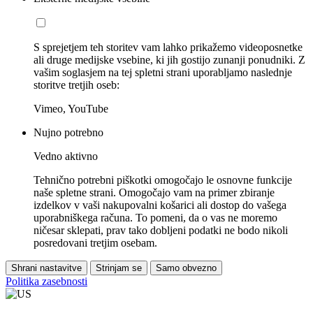
S sprejetjem teh storitev vam lahko prikažemo videoposnetke
ali druge medijske vsebine, ki jih gostijo zunanji ponudniki. Z
vašim soglasjem na tej spletni strani uporabljamo naslednje
storitve tretjih oseb:
Vimeo, YouTube
Nujno potrebno
Vedno aktivno
Tehnično potrebni piškotki omogočajo le osnovne funkcije
naše spletne strani. Omogočajo vam na primer zbiranje
izdelkov v vaši nakupovalni košarici ali dostop do vašega
uporabniškega računa. To pomeni, da o vas ne moremo
ničesar sklepati, prav tako dobljeni podatki ne bodo nikoli
posredovani tretjim osebam.
Shrani nastavitve
Strinjam se
Samo obvezno
Politika zasebnosti