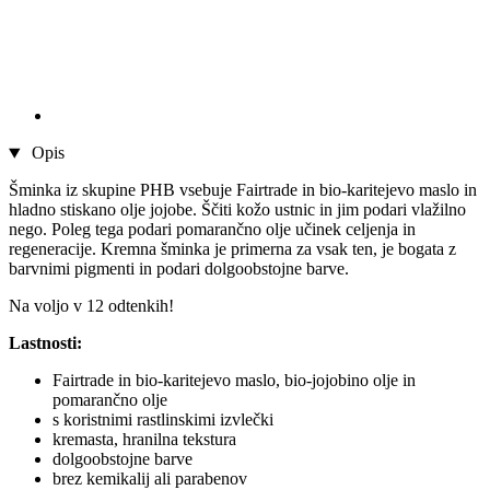
Opis
Šminka iz skupine PHB vsebuje Fairtrade in bio-karitejevo maslo in
hladno stiskano olje jojobe. Ščiti kožo ustnic in jim podari vlažilno
nego. Poleg tega podari pomarančno olje učinek celjenja in
regeneracije. Kremna šminka je primerna za vsak ten, je bogata z
barvnimi pigmenti in podari dolgoobstojne barve.
Na voljo v 12 odtenkih!
Lastnosti:
Fairtrade in bio-karitejevo maslo, bio-jojobino olje in
pomarančno olje
s koristnimi rastlinskimi izvlečki
kremasta, hranilna tekstura
dolgoobstojne barve
brez kemikalij ali parabenov