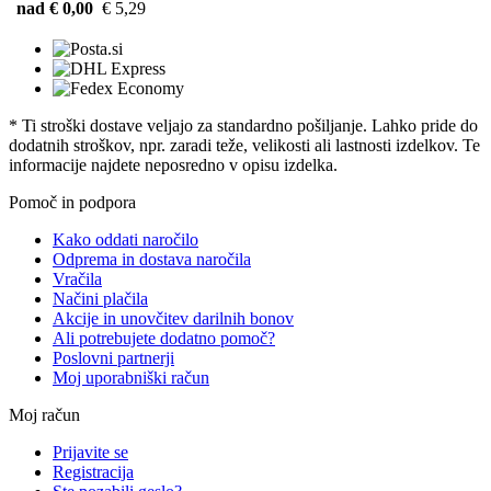
nad € 0,00
€ 5,29
* Ti stroški dostave veljajo za standardno pošiljanje. Lahko pride do
dodatnih stroškov, npr. zaradi teže, velikosti ali lastnosti izdelkov. Te
informacije najdete neposredno v opisu izdelka.
Pomoč in podpora
Kako oddati naročilo
Odprema in dostava naročila
Vračila
Načini plačila
Akcije in unovčitev darilnih bonov
Ali potrebujete dodatno pomoč?
Poslovni partnerji
Moj uporabniški račun
Moj račun
Prijavite se
Registracija