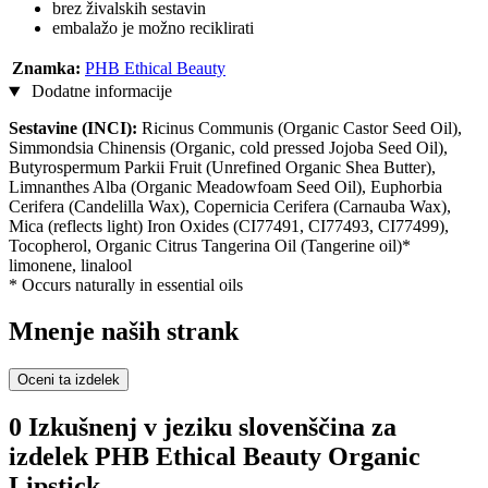
brez živalskih sestavin
embalažo je možno reciklirati
Znamka:
PHB Ethical Beauty
Dodatne informacije
Sestavine (INCI):
Ricinus Communis (Organic Castor Seed Oil),
Simmondsia Chinensis (Organic, cold pressed Jojoba Seed Oil),
Butyrospermum Parkii Fruit (Unrefined Organic Shea Butter),
Limnanthes Alba (Organic Meadowfoam Seed Oil), Euphorbia
Cerifera (Candelilla Wax), Copernicia Cerifera (Carnauba Wax),
Mica (reflects light) Iron Oxides (CI77491, CI77493, CI77499),
Tocopherol, Organic Citrus Tangerina Oil (Tangerine oil)*
limonene, linalool
* Occurs naturally in essential oils
Mnenje naših strank
Oceni ta izdelek
0 Izkušnenj v jeziku slovenščina za
izdelek PHB Ethical Beauty Organic
Lipstick