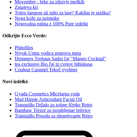
Movember - brke za zdravje moških
Zmajeva kri
Trden šampon ali milo za lase? Kakšna je razlika?
Nega kože za najstnike
Negovalna rutina z 100% Pure izdelki
Odkrijte Ecco Verde:
Phitofilos
Niyok Ustna vodica poprova meta
Demmers Teehaus Sadni čaj "Mango Cocktail"
tea exclusive Bio čaj iz cvetov hibiskusa
Couleur Caramel Tekoč eyeliner
Novi izdelki:
Gyada Cosmetics Micelarna voda
Mad Hippie Antioxidant Facial Oil
Tranquillo Držalo za zobne ščetke Retro
Bambaw Trezor za porabljenae britvice
Tranquillo Posoda za shranjevanje Retro