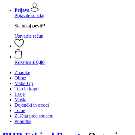
Prijava
Prijavite se zdaj
Ste tukaj
prvič?
Ustvarite račun
Košarica
€ 0,00
Znamke
Obraz
Make-Up
Telo in kopel
Lasje
Moški
Dojenčki in otroci
Teme
Zaščita pred soncem
Ponudbe