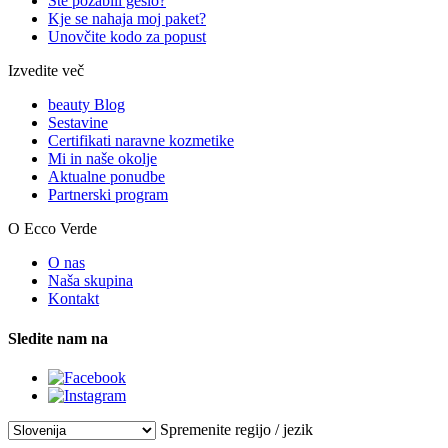
Ste pozabili geslo?
Kje se nahaja moj paket?
Unovčite kodo za popust
Izvedite več
beauty Blog
Sestavine
Certifikati naravne kozmetike
Mi in naše okolje
Aktualne ponudbe
Partnerski program
O Ecco Verde
O nas
Naša skupina
Kontakt
Sledite nam na
Spremenite regijo / jezik