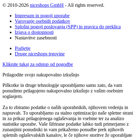
© 2010-2026
niceshops GmbH
- All rights reserved.
Impresum in pogoji uporabe
Varovanje osebnih podatkov
Splošni pogoji poslovanja (SPP) in pravica do preklica
Izjava o dostopnosti
Nastavitve zasebnosti
Podjetje
Druge niceshops trgovine
Kliknite tukaj za odstop od pogodbe
Prilagodite svojo nakupovalno izkušnjo
Piškotke in druge tehnologije uporabljamo samo zato, da vam
ponudimo prilagojeno nakupovalno izkušnjo z vašim osebnim
soglasjem.
Za to zbiramo podatke o naših uporabnikih, njihovem vedenju in
napravah. To uporabljamo za stalno optimizacijo naše spletne strani
in za prikaz prilagojenega oglaševanja in vsebine ter za analizo
statistike uporabe. Vaše šifrirane podatke lahko tudi primerjamo z
zunanjimi ponudniki in vam prikažemo ponudbe prek njihovih
spletnih oglaševalskih kanalov, le če njihove storitve že uporabljate