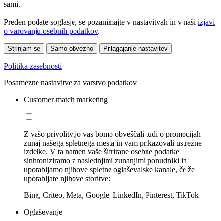
sami.
Preden podate soglasje, se pozanimajte v nastavitvah in v naši
izjavi
o varovanju osebnih podatkov
.
Strinjam se
Samo obvezno
Prilagajanje nastavitev
Politika zasebnosti
Posamezne nastavitve za varstvo podatkov
Customer match marketing
Z vašo privolitvijo vas bomo obveščali tudi o promocijah
zunaj našega spletnega mesta in vam prikazovali ustrezne
izdelke. V ta namen vaše šifrirane osebne podatke
sinhroniziramo z naslednjimi zunanjimi ponudniki in
uporabljamo njihove spletne oglaševalske kanale, če že
uporabljate njihove storitve:
Bing, Criteo, Meta, Google, LinkedIn, Pinterest, TikTok
Oglaševanje