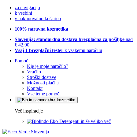
za navigacijo
k vsebini
v nakupovalno košarico
100% naravna kozmetika
Slovenija: standardna dostava brezplačna za pošiljke
nad
€ 42,90
Vsaj 1 brezplačni tester
k vsakemu naročilu
Pomoč
Kje je moje naročilo?
Vračilo
Stroški dostave
Možnosti plačila
Kontakt
Vse teme pomoči
Več inspiracije
Eko-Detergenti in še veliko več