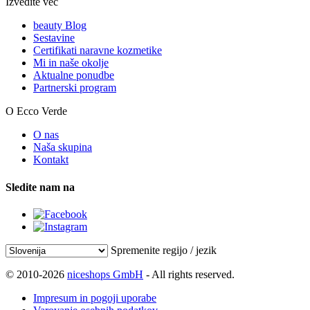
Izvedite več
beauty Blog
Sestavine
Certifikati naravne kozmetike
Mi in naše okolje
Aktualne ponudbe
Partnerski program
O Ecco Verde
O nas
Naša skupina
Kontakt
Sledite nam na
Spremenite regijo / jezik
© 2010-2026
niceshops GmbH
- All rights reserved.
Impresum in pogoji uporabe