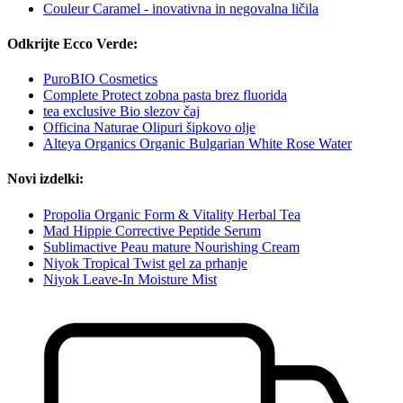
Couleur Caramel - inovativna in negovalna ličila
Odkrijte Ecco Verde:
PuroBIO Cosmetics
Complete Protect zobna pasta brez fluorida
tea exclusive Bio slezov čaj
Officina Naturae Olipuri šipkovo olje
Alteya Organics Organic Bulgarian White Rose Water
Novi izdelki:
Propolia Organic Form & Vitality Herbal Tea
Mad Hippie Corrective Peptide Serum
Sublimactive Peau mature Nourishing Cream
Niyok Tropical Twist gel za prhanje
Niyok Leave-In Moisture Mist