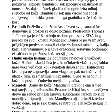
pozitivne lastnosti: bambusov sok izboljšuje elastičnost in
tonus kože, daje občutek gladkosti in optimizira odboj
svetlobe od kože. Bambusov sok ima visoko vsebnost
silicijevega dioksida, pomembnega gradnika naše kože in
kosti.
Brokoli:
Poživilo za kožo in lase. Izven svoje anatolske
domovine je brokoli že dolgo poznan. Predsednik Thomas
Jefferson ga je v 18. stoletju osebno prinesel v ZDA in ga
posadil na svoji kmetiji Monticello. Danes je po vsem svetu
priljubljen predvsem zaradi visoke vsebnosti mineralov, kalija,
kalcija in vitaminov. Njegove dragocene sestavine podpirajo
elastičnost in prožnost kože ter sijaj las.
Hialuronska kislina:
Za optimalno ravnovesje vlažnosti
kože. Hialuronska kislina je zelo učinkovit vlažilec, saj lahko
nase veže več vode kot katerakoli druga snov. Hialuronska
kislina pa ne zagotavlja samo vlage, ampak na koži tvori
gladek film, ki zmanjšuje videz gubic. Gube se napolnijo,
koža pa postane čudovito mehka in gladka.
Mandelj:
Blago do kože. Mandljevo drevo je ena izmed
najstarejših gojenih rastlin. Prvotno iz Kitajske, so mandljevo
drevo na zahod prinesli trgovci. Egipčanski faraoni so si iz
mandljev pripravljali kruh. Mandljevo olje pa koži izredno
dobro dene, saj je zelo blago, se hitro vpije in kožo neguje in
vzdržuje.