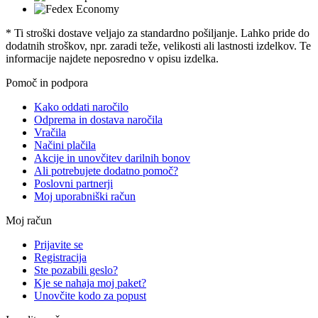
* Ti stroški dostave veljajo za standardno pošiljanje. Lahko pride do
dodatnih stroškov, npr. zaradi teže, velikosti ali lastnosti izdelkov. Te
informacije najdete neposredno v opisu izdelka.
Pomoč in podpora
Kako oddati naročilo
Odprema in dostava naročila
Vračila
Načini plačila
Akcije in unovčitev darilnih bonov
Ali potrebujete dodatno pomoč?
Poslovni partnerji
Moj uporabniški račun
Moj račun
Prijavite se
Registracija
Ste pozabili geslo?
Kje se nahaja moj paket?
Unovčite kodo za popust