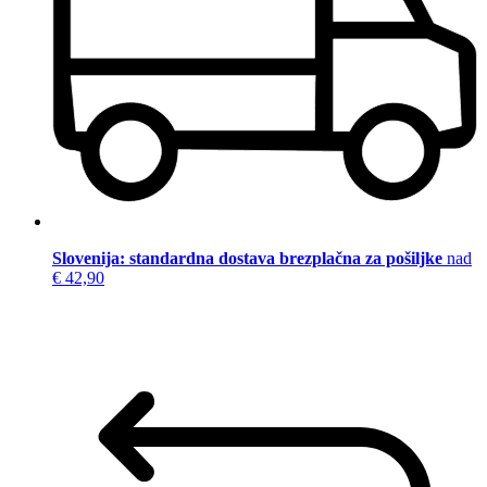
Slovenija: standardna dostava brezplačna za pošiljke
nad
€ 42,90