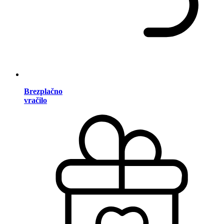
Brezplačno
vračilo