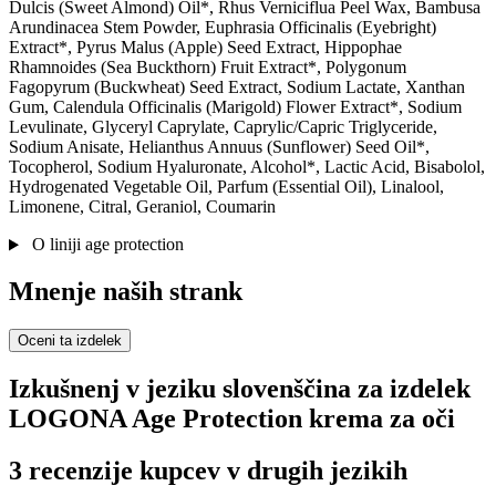
Dulcis (Sweet Almond) Oil*, Rhus Verniciflua Peel Wax, Bambusa
Arundinacea Stem Powder, Euphrasia Officinalis (Eyebright)
Extract*, Pyrus Malus (Apple) Seed Extract, Hippophae
Rhamnoides (Sea Buckthorn) Fruit Extract*, Polygonum
Fagopyrum (Buckwheat) Seed Extract, Sodium Lactate, Xanthan
Gum, Calendula Officinalis (Marigold) Flower Extract*, Sodium
Levulinate, Glyceryl Caprylate, Caprylic/Capric Triglyceride,
Sodium Anisate, Helianthus Annuus (Sunflower) Seed Oil*,
Tocopherol, Sodium Hyaluronate, Alcohol*, Lactic Acid, Bisabolol,
Hydrogenated Vegetable Oil, Parfum (Essential Oil), Linalool,
Limonene, Citral, Geraniol, Coumarin
O liniji age protection
Mnenje naših strank
Oceni ta izdelek
Izkušnenj v jeziku slovenščina za izdelek
LOGONA Age Protection krema za oči
3 recenzije kupcev v drugih jezikih