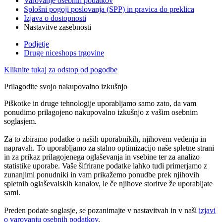
Varovanje osebnih podatkov
Splošni pogoji poslovanja (SPP) in pravica do preklica
Izjava o dostopnosti
Nastavitve zasebnosti
Podjetje
Druge niceshops trgovine
Kliknite tukaj za odstop od pogodbe
Prilagodite svojo nakupovalno izkušnjo
Piškotke in druge tehnologije uporabljamo samo zato, da vam
ponudimo prilagojeno nakupovalno izkušnjo z vašim osebnim
soglasjem.
Za to zbiramo podatke o naših uporabnikih, njihovem vedenju in
napravah. To uporabljamo za stalno optimizacijo naše spletne strani
in za prikaz prilagojenega oglaševanja in vsebine ter za analizo
statistike uporabe. Vaše šifrirane podatke lahko tudi primerjamo z
zunanjimi ponudniki in vam prikažemo ponudbe prek njihovih
spletnih oglaševalskih kanalov, le če njihove storitve že uporabljate
sami.
Preden podate soglasje, se pozanimajte v nastavitvah in v naši
izjavi
o varovanju osebnih podatkov
.