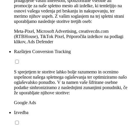
prilagojene vašim interesom, sponzorirane vsebine ali
promocije za naše spletno mesto ali izdelke, ki temleljijo na
osnovi vašega vedenja pri brskanju in nakupovanju, ter
merimo njihov uspeh. Z vašim soglasjem na tej spletni strani
uporabljamo naslednje storitve tretjih oseb:
Meta-Pixel, Microsoft Advertising, creativecdn.com
(RTBHouse), TikTok Pixel, Priporočila izdelkov na podlagi
klikov, Ads Defender
Razširjen Conversion Tracking
S sprejetjem te storitve lahko bolje razumemo in ocenimo
uspešnost našega spletnega oglaševanja ter optimiziramo našo
oglaševalsko ponudbo. V ta namen vaše šifrirane osebne
podatke sinhroniziramo z naslednjimi zunanjimi ponudniki, če
že uporabljate njihove storitve:
Google Ads
Izvedba