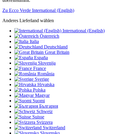
übereinstimmt.
Zu Ecco Verde International (English)
Anderes Lieferland wählen
International (English)
Österreich
Italia
Deutschland
Great Britain
España
Slovenija
France
România
Sverige
Hrvatska
Polska
Magyar
Suomi
България
Schweiz
Suisse
Svizzera
Switzerland
Slovensko