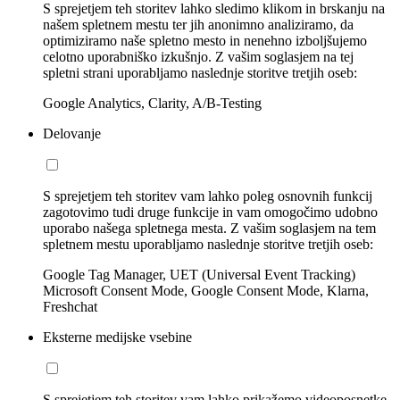
S sprejetjem teh storitev lahko sledimo klikom in brskanju na
našem spletnem mestu ter jih anonimno analiziramo, da
optimiziramo naše spletno mesto in nenehno izboljšujemo
celotno uporabniško izkušnjo. Z vašim soglasjem na tej
spletni strani uporabljamo naslednje storitve tretjih oseb:
Google Analytics, Clarity, A/B-Testing
Delovanje
S sprejetjem teh storitev vam lahko poleg osnovnih funkcij
zagotovimo tudi druge funkcije in vam omogočimo udobno
uporabo našega spletnega mesta. Z vašim soglasjem na tem
spletnem mestu uporabljamo naslednje storitve tretjih oseb:
Google Tag Manager, UET (Universal Event Tracking)
Microsoft Consent Mode, Google Consent Mode, Klarna,
Freshchat
Eksterne medijske vsebine
S sprejetjem teh storitev vam lahko prikažemo videoposnetke