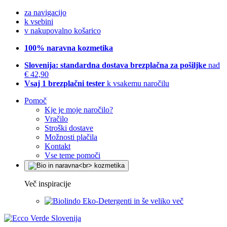
za navigacijo
k vsebini
v nakupovalno košarico
100% naravna kozmetika
Slovenija: standardna dostava brezplačna za pošiljke
nad
€ 42,90
Vsaj 1 brezplačni tester
k vsakemu naročilu
Pomoč
Kje je moje naročilo?
Vračilo
Stroški dostave
Možnosti plačila
Kontakt
Vse teme pomoči
Več inspiracije
Eko-Detergenti in še veliko več