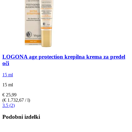
LOGONA
age protection krepilna krema za predel
oči
15 ml
15 ml
€ 25,99
(€ 1.732,67 / l)
3.5 (2)
Podobni izdelki