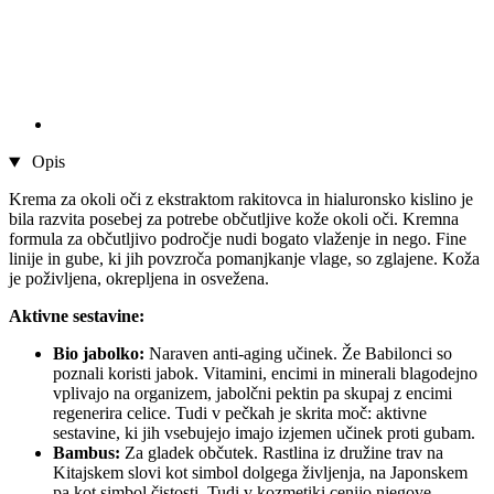
Opis
Krema za okoli oči z ekstraktom rakitovca in hialuronsko kislino je
bila razvita posebej za potrebe občutljive kože okoli oči. Kremna
formula za občutljivo področje nudi bogato vlaženje in nego. Fine
linije in gube, ki jih povzroča pomanjkanje vlage, so zglajene. Koža
je poživljena, okrepljena in osvežena.
Aktivne sestavine:
Bio jabolko:
Naraven anti-aging učinek. Že Babilonci so
poznali koristi jabok. Vitamini, encimi in minerali blagodejno
vplivajo na organizem, jabolčni pektin pa skupaj z encimi
regenerira celice. Tudi v pečkah je skrita moč: aktivne
sestavine, ki jih vsebujejo imajo izjemen učinek proti gubam.
Bambus:
Za gladek občutek. Rastlina iz družine trav na
Kitajskem slovi kot simbol dolgega življenja, na Japonskem
pa kot simbol čistosti. Tudi v kozmetiki cenijo njegove