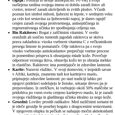
Ognjič:
Pomirja in deluje antiseptično. Po vsej Evropi
razširjena rastlina svojega imena ni dobila zaradi listov ali
cvetov, temveč zaradi ukrivljenih in zvitih plodov. Včasih
poznan kot simbol milosti, ljubezni in lepote, v srednjem veku
pa celo kot sestavina za ljubezenski napoj, je danes ognjič
cenjen zaradi svojega protivnetnega, antiseptičnega in
regenerativnega učinka ter spodbujanja celjenja ran.
Bio Rakitovec:
Bogat z zaščitnimi vitamini. V svetlo
oranžnih ali sončno rumenih jagodah rakitovca se skriva
prava zakladnica: visoka vsebnost vitamina C z večkratnikom
presega limone in pomaranče. Olje rakitovca pa s svojo
visoko vsebnostjo antioksidantov preprečuje vnetne procese
in pomembno prispeva k ohranjanju mlade kože. Povečuje
odpornost veznega tkiva, obnavlja kožo ter jo ohranja mehko
in elastično. Rakitovec ima pomirjajoče in zdravilne lastnosti.
Karite:
Naravni vlažilec. V svoji domovini, v tropskih savan
v Afriki, kariteju, znanemu tudi kot karitejevo maslo,
pripisujejo zdravilne lastnosti: po stari tradiciji lahko pri
njegovi pridelavi sodelujejo le ženske, sekanje dreves pa je
prepovedano. Iz oreščkov, ki vsebujejo okoli 50% maščobe se
pridobiva po vsem svetu cenjeno karitejevo maslo, ki je zaradi
svojega vlažilnega in gladilnega učinka idealno za nego kože.
Grozdni:
Lovilec prostih radikalov. Med različnimi sortami trt
je rdeče grozdje še posebej bogato z dragocenimi sestavinami.
V njegovem olupku in pečkah se nahajajo močni aktioksidanti