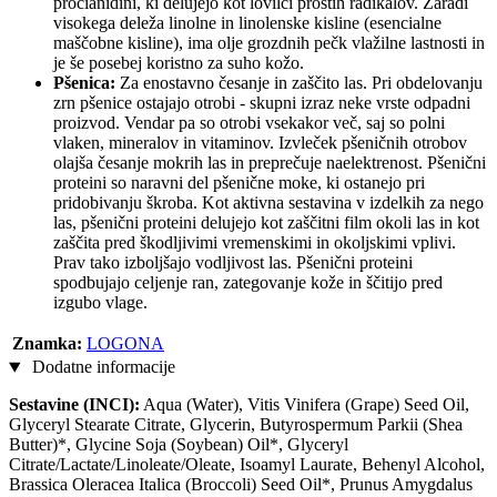
procianidini, ki delujejo kot lovilci prostih radikalov. Zaradi
visokega deleža linolne in linolenske kisline (esencialne
maščobne kisline), ima olje grozdnih pečk vlažilne lastnosti in
je še posebej koristno za suho kožo.
Pšenica:
Za enostavno česanje in zaščito las. Pri obdelovanju
zrn pšenice ostajajo otrobi - skupni izraz neke vrste odpadni
proizvod. Vendar pa so otrobi vsekakor več, saj so polni
vlaken, mineralov in vitaminov. Izvleček pšeničnih otrobov
olajša česanje mokrih las in preprečuje naelektrenost. Pšenični
proteini so naravni del pšenične moke, ki ostanejo pri
pridobivanju škroba. Kot aktivna sestavina v izdelkih za nego
las, pšenični proteini delujejo kot zaščitni film okoli las in kot
zaščita pred škodljivimi vremenskimi in okoljskimi vplivi.
Prav tako izboljšajo vodljivost las. Pšenični proteini
spodbujajo celjenje ran, zategovanje kože in ščitijo pred
izgubo vlage.
Znamka:
LOGONA
Dodatne informacije
Sestavine (INCI):
Aqua (Water), Vitis Vinifera (Grape) Seed Oil,
Glyceryl Stearate Citrate, Glycerin, Butyrospermum Parkii (Shea
Butter)*, Glycine Soja (Soybean) Oil*, Glyceryl
Citrate/Lactate/Linoleate/Oleate, Isoamyl Laurate, Behenyl Alcohol,
Brassica Oleracea Italica (Broccoli) Seed Oil*, Prunus Amygdalus