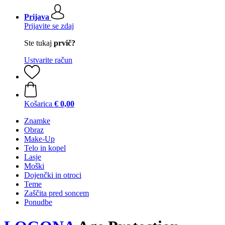
Prijava
Prijavite se zdaj
Ste tukaj
prvič?
Ustvarite račun
Košarica
€ 0,00
Znamke
Obraz
Make-Up
Telo in kopel
Lasje
Moški
Dojenčki in otroci
Teme
Zaščita pred soncem
Ponudbe