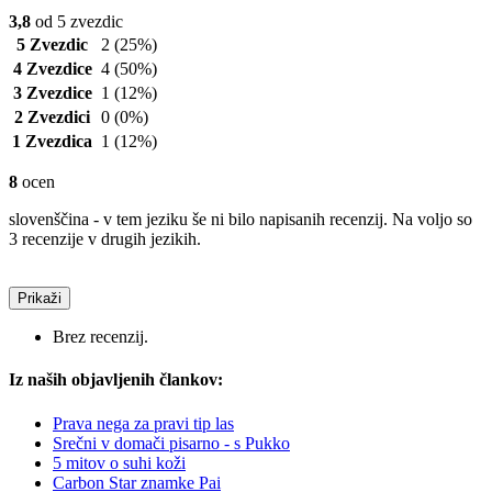
3,8
od 5 zvezdic
5 Zvezdic
2
(25%)
4 Zvezdice
4
(50%)
3 Zvezdice
1
(12%)
2 Zvezdici
0
(0%)
1 Zvezdica
1
(12%)
8
ocen
slovenščina - v tem jeziku še ni bilo napisanih recenzij. Na voljo so
3 recenzije v drugih jezikih.
Prikaži
Brez recenzij.
Iz naših objavljenih člankov:
Prava nega za pravi tip las
Srečni v domači pisarno - s Pukko
5 mitov o suhi koži
Carbon Star znamke Pai