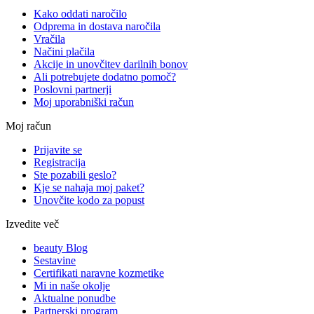
Kako oddati naročilo
Odprema in dostava naročila
Vračila
Načini plačila
Akcije in unovčitev darilnih bonov
Ali potrebujete dodatno pomoč?
Poslovni partnerji
Moj uporabniški račun
Moj račun
Prijavite se
Registracija
Ste pozabili geslo?
Kje se nahaja moj paket?
Unovčite kodo za popust
Izvedite več
beauty Blog
Sestavine
Certifikati naravne kozmetike
Mi in naše okolje
Aktualne ponudbe
Partnerski program