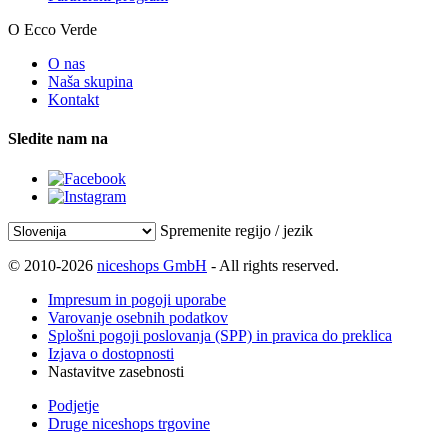
O Ecco Verde
O nas
Naša skupina
Kontakt
Sledite nam na
Spremenite regijo / jezik
© 2010-2026
niceshops GmbH
- All rights reserved.
Impresum in pogoji uporabe
Varovanje osebnih podatkov
Splošni pogoji poslovanja (SPP) in pravica do preklica
Izjava o dostopnosti
Nastavitve zasebnosti
Podjetje
Druge niceshops trgovine