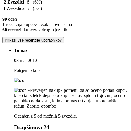
2 Zvezdici
6
(6%)
1 Zvezdica
5
(5%)
99
ocen
1
recenzija kupcev. Jezik: slovenščina
60
recenzij kupcev v drugih jezikih
Prikaži vse recenzije uporabnikov
Tomaz
08 maj 2012
Potrjen nakup
»Preverjen nakup« pomeni, da so oceno podali kupci,
ki so ta izdelek dejansko kupili v naši spletni trgovini, oceno
pa lahko odda vsak, ki ima pri nas ustvarjen uporabniški
račun.
Zaprite opombo
Ocenjen z 5 od možnih 5 zvezdic.
Drapšinova 24