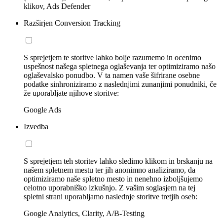
klikov, Ads Defender
Razširjen Conversion Tracking
S sprejetjem te storitve lahko bolje razumemo in ocenimo
uspešnost našega spletnega oglaševanja ter optimiziramo našo
oglaševalsko ponudbo. V ta namen vaše šifrirane osebne
podatke sinhroniziramo z naslednjimi zunanjimi ponudniki, če
že uporabljate njihove storitve:
Google Ads
Izvedba
S sprejetjem teh storitev lahko sledimo klikom in brskanju na
našem spletnem mestu ter jih anonimno analiziramo, da
optimiziramo naše spletno mesto in nenehno izboljšujemo
celotno uporabniško izkušnjo. Z vašim soglasjem na tej
spletni strani uporabljamo naslednje storitve tretjih oseb:
Google Analytics, Clarity, A/B-Testing