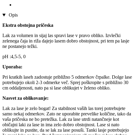
Opis
Ekstra obstojna pričeska
Lak za volumen in sijaj las spravi lase v pravo obliko. Izvlečki
zelenega čaja in riža dajejo lasem dobro obstojnost, pri tem pa lasje
ne postanejo težki.
pH :4,5-5, 0
Uporaba:
Pri kratkih laseh zadostuje približno 5 odmerkov črpalke. Dolge lase
potrebujejo okoli 2-3 odmerke več. Sprej poškropite s približno 30
cm oddaljenosti, nato pa si lase oblikujet v želeno obliko.
Nasvet za oblikovanje:
Lak za lase je zelo bogat! Za stabilnost vaših las torej potrebujete
samo nekaj odmerkov. Zato ne uporabite prevelike količine, tako da
vaša pričeska ne bo pretežka. Lak za lase utrdi natančneje kot
običajni laki za lase in ima zelo dobro obstojnost. Lase si nato
oblikujte in pustite, da se lak za lase posuši. Tanki lasje potrebujejo