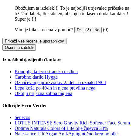
Obožujem ta izdelek!!! To je najboljši utrjevalec pričeske na
tržišču! lahek, fleksibilen, obstojen in lasem doda karakter!!
Super je !!!
Vam je bila ta ocena v pomoč?
(2)
(0)
Da
Ne
Prikaži vse recenzije uporabnikov
Oceni ta izdelek
Iz naših objavljenih člankov:
Konoplja kot vsestranska rastlina
Čarobno darilo Hygge
Označevanje proizvodov 2. del - o oznaki INCI
Lepa koža po 40-ih in njena pravilna nega
Okolju prijazna zobna higiena
Odkrijte Ecco Verde:
benecos
LOTUS INTENSE Sero Gravity Rich Softener Face Serum
Optima Naturals Colors of Life olje čajevca 33%
Natessance Lift'Argan Anti-Aging nočno kremno olje