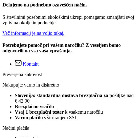
Delujemo na podnebno ozaveščen način.
S številnimi posebnimi ekološkimi ukrepi pomagamo zmanjšati svoj
vpliv na okolje in podnebje.
Več informacij je na voljo tukaj.
Potrebujete pomoč pri vašem naročilu? Z veseljem bomo
odgovorili na vsa vaša vprašanja.
Kontakt
Preverjena kakovost
Nakupujte varno in diskretno
Slovenija: standardna dostava brezplačna za pošiljke
nad
€ 42,90
Brezplačno vračilo
Vsaj 1 brezplačni tester
k vsakemu naročilu
Varno plačilo
s šifriranjem SSL
Načini plačila