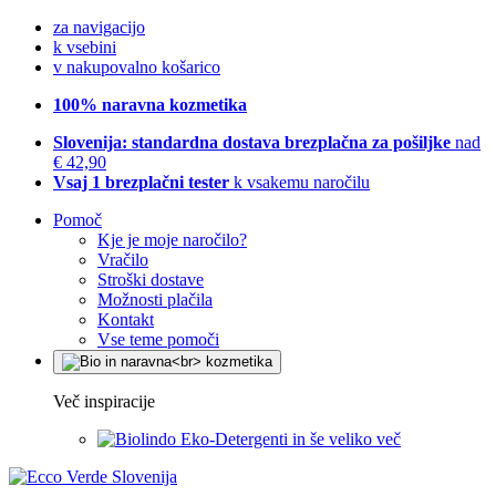
za navigacijo
k vsebini
v nakupovalno košarico
100% naravna kozmetika
Slovenija: standardna dostava brezplačna za pošiljke
nad
€ 42,90
Vsaj 1 brezplačni tester
k vsakemu naročilu
Pomoč
Kje je moje naročilo?
Vračilo
Stroški dostave
Možnosti plačila
Kontakt
Vse teme pomoči
Več inspiracije
Eko-Detergenti in še veliko več