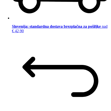
Slovenija: standardna dostava brezplačna za pošiljke
nad
€ 42,90