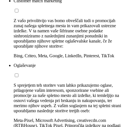
Customer match marketing
Z vašo privolitvijo vas bomo obveščali tudi o promocijah
zunaj našega spletnega mesta in vam prikazovali ustrezne
izdelke. V ta namen vaše šifrirane osebne podatke
sinhroniziramo z naslednjimi zunanjimi ponudniki in
uporabljamo njihove spletne oglaševalske kanale, če že
uporabljate njihove storitve:
Bing, Criteo, Meta, Google, LinkedIn, Pinterest, TikTok
Oglaševanje
S sprejetjem teh storitev vam lahko prikazujemo oglase,
prilagojene vašim interesom, sponzorirane vsebine ali
promocije za naše spletno mesto ali izdelke, ki temleljijo na
osnovi vašega vedenja pri brskanju in nakupovanju, ter
merimo njihov uspeh. Z vašim soglasjem na tej spletni strani
uporabljamo naslednje storitve tretjih oseb:
Meta-Pixel, Microsoft Advertising, creativecdn.com
(RTBHouse), TikTok Pixel, Priporočila izdelkov na podlagi