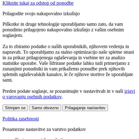
Kliknite tukaj za odstop od pogodbe
Prilagodite svojo nakupovalno izkušnjo
Piškotke in druge tehnologije uporabljamo samo zato, da vam
ponudimo prilagojeno nakupovalno izkušnjo z vašim osebnim
soglasjem.
Za to zbiramo podatke o naših uporabnikih, njihovem vedenju in
napravah. To uporabljamo za stalno optimizacijo naše spletne strani
in za prikaz prilagojenega oglaševanja in vsebine ter za analizo
statistike uporabe. Vaše šifrirane podatke lahko tudi primerjamo z
zunanjimi ponudniki in vam prikažemo ponudbe prek njihovih
spletnih oglaševalskih kanalov, le če njihove storitve že uporabljate
sami.
Preden podate soglasje, se pozanimajte v nastavitvah in v naši
izjavi
o varovanju osebnih podatkov
.
Strinjam se
Samo obvezno
Prilagajanje nastavitev
Politika zasebnosti
Posamezne nastavitve za varstvo podatkov