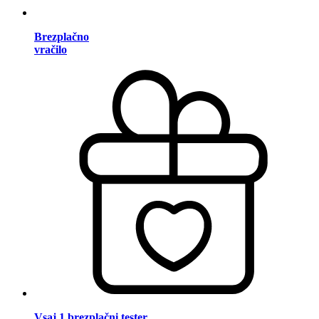
Brezplačno
vračilo
Vsaj 1 brezplačni tester