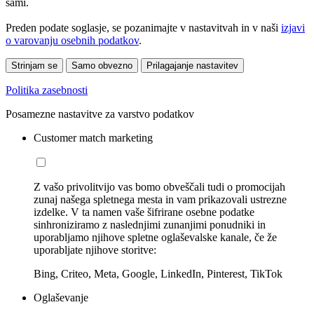
sami.
Preden podate soglasje, se pozanimajte v nastavitvah in v naši
izjavi
o varovanju osebnih podatkov
.
Strinjam se
Samo obvezno
Prilagajanje nastavitev
Politika zasebnosti
Posamezne nastavitve za varstvo podatkov
Customer match marketing
Z vašo privolitvijo vas bomo obveščali tudi o promocijah
zunaj našega spletnega mesta in vam prikazovali ustrezne
izdelke. V ta namen vaše šifrirane osebne podatke
sinhroniziramo z naslednjimi zunanjimi ponudniki in
uporabljamo njihove spletne oglaševalske kanale, če že
uporabljate njihove storitve:
Bing, Criteo, Meta, Google, LinkedIn, Pinterest, TikTok
Oglaševanje