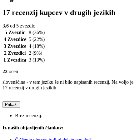
17 recenzij kupcev v drugih jezikih
3,6
od 5 zvezdic
5 Zvezdic
8
(36%)
4 Zvezdice
5
(22%)
3 Zvezdice
4
(18%)
2 Zvezdici
2
(9%)
1 Zvezdica
3
(13%)
22
ocen
slovenščina - v tem jeziku še ni bilo napisanih recenzij. Na voljo je
17 recenzij v drugih jezikih.
Prikaži
Brez recenzij.
Iz naših objavljenih člankov:
Čiščenje obraza: tudi vi delate napake?