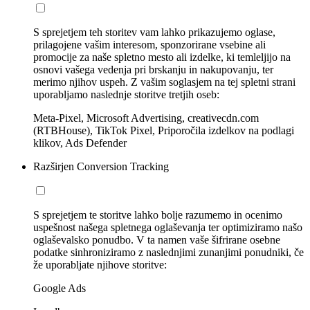
S sprejetjem teh storitev vam lahko prikazujemo oglase,
prilagojene vašim interesom, sponzorirane vsebine ali
promocije za naše spletno mesto ali izdelke, ki temleljijo na
osnovi vašega vedenja pri brskanju in nakupovanju, ter
merimo njihov uspeh. Z vašim soglasjem na tej spletni strani
uporabljamo naslednje storitve tretjih oseb:
Meta-Pixel, Microsoft Advertising, creativecdn.com
(RTBHouse), TikTok Pixel, Priporočila izdelkov na podlagi
klikov, Ads Defender
Razširjen Conversion Tracking
S sprejetjem te storitve lahko bolje razumemo in ocenimo
uspešnost našega spletnega oglaševanja ter optimiziramo našo
oglaševalsko ponudbo. V ta namen vaše šifrirane osebne
podatke sinhroniziramo z naslednjimi zunanjimi ponudniki, če
že uporabljate njihove storitve:
Google Ads