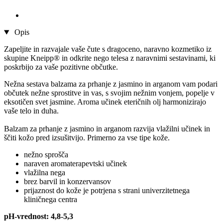
Opis
Zapeljite in razvajale vaše čute s dragoceno, naravno kozmetiko iz
skupine Kneipp® in odkrite nego telesa z naravnimi sestavinami, ki
poskrbijo za vaše pozitivne občutke.
Nežna sestava balzama za prhanje z jasmino in arganom vam podari
občutek nežne sprostitve in vas, s svojim nežnim vonjem, popelje v
eksotičen svet jasmine. Aroma učinek eteričnih olj harmonizirajo
vaše telo in duha.
Balzam za prhanje z jasmino in arganom razvija vlažilni učinek in
ščiti kožo pred izsušitvijo. Primerno za vse tipe kože.
nežno sprošča
naraven aromaterapevtski učinek
vlažilna nega
brez barvil in konzervansov
prijaznost do kože je potrjena s strani univerzitetnega
kliničnega centra
pH-vrednost: 4,8-5,3