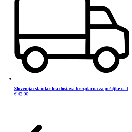
Slovenija: standardna dostava brezplačna za pošiljke
nad
€ 42,90