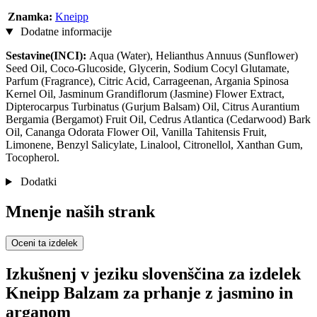
Znamka:
Kneipp
Dodatne informacije
Sestavine(INCI):
Aqua (Water), Helianthus Annuus (Sunflower)
Seed Oil, Coco-Glucoside, Glycerin, Sodium Cocyl Glutamate,
Parfum (Fragrance), Citric Acid, Carrageenan, Argania Spinosa
Kernel Oil, Jasminum Grandiflorum (Jasmine) Flower Extract,
Dipterocarpus Turbinatus (Gurjum Balsam) Oil, Citrus Aurantium
Bergamia (Bergamot) Fruit Oil, Cedrus Atlantica (Cedarwood) Bark
Oil, Cananga Odorata Flower Oil, Vanilla Tahitensis Fruit,
Limonene, Benzyl Salicylate, Linalool, Citronellol, Xanthan Gum,
Tocopherol.
Dodatki
Mnenje naših strank
Oceni ta izdelek
Izkušnenj v jeziku slovenščina za izdelek
Kneipp Balzam za prhanje z jasmino in
arganom