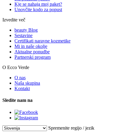
Kje se nahaja moj paket?
Unovčite kodo za popust
Izvedite več
beauty Blog
Sestavine
Certifikati naravne kozmetike
Mi in naše okolje
Aktualne ponudbe
Partnerski program
O Ecco Verde
O nas
Naša skupina
Kontakt
Sledite nam na
Spremenite regijo / jezik