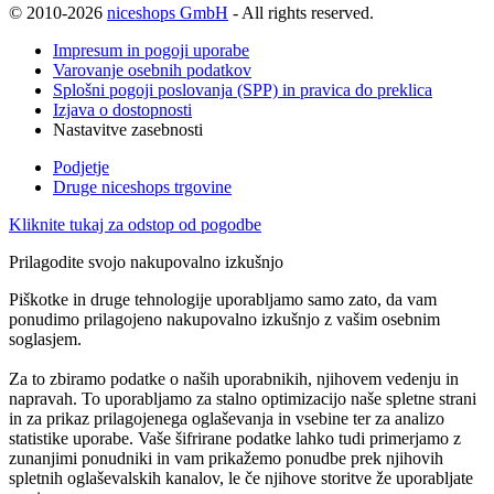
© 2010-2026
niceshops GmbH
- All rights reserved.
Impresum in pogoji uporabe
Varovanje osebnih podatkov
Splošni pogoji poslovanja (SPP) in pravica do preklica
Izjava o dostopnosti
Nastavitve zasebnosti
Podjetje
Druge niceshops trgovine
Kliknite tukaj za odstop od pogodbe
Prilagodite svojo nakupovalno izkušnjo
Piškotke in druge tehnologije uporabljamo samo zato, da vam
ponudimo prilagojeno nakupovalno izkušnjo z vašim osebnim
soglasjem.
Za to zbiramo podatke o naših uporabnikih, njihovem vedenju in
napravah. To uporabljamo za stalno optimizacijo naše spletne strani
in za prikaz prilagojenega oglaševanja in vsebine ter za analizo
statistike uporabe. Vaše šifrirane podatke lahko tudi primerjamo z
zunanjimi ponudniki in vam prikažemo ponudbe prek njihovih
spletnih oglaševalskih kanalov, le če njihove storitve že uporabljate