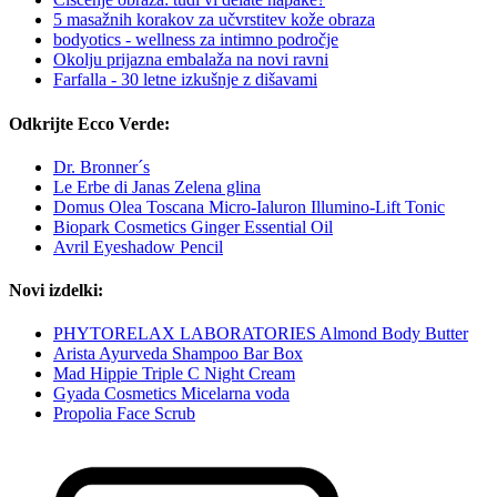
5 masažnih korakov za učvrstitev kože obraza
bodyotics - wellness za intimno področje
Okolju prijazna embalaža na novi ravni
Farfalla - 30 letne izkušnje z dišavami
Odkrijte Ecco Verde:
Dr. Bronner´s
Le Erbe di Janas Zelena glina
Domus Olea Toscana Micro-Ialuron Illumino-Lift Tonic
Biopark Cosmetics Ginger Essential Oil
Avril Eyeshadow Pencil
Novi izdelki:
PHYTORELAX LABORATORIES Almond Body Butter
Arista Ayurveda Shampoo Bar Box
Mad Hippie Triple C Night Cream
Gyada Cosmetics Micelarna voda
Propolia Face Scrub