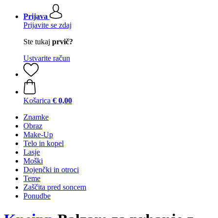
Prijava
Prijavite se zdaj
Ste tukaj
prvič?
Ustvarite račun
Košarica
€ 0,00
Znamke
Obraz
Make-Up
Telo in kopel
Lasje
Moški
Dojenčki in otroci
Teme
Zaščita pred soncem
Ponudbe