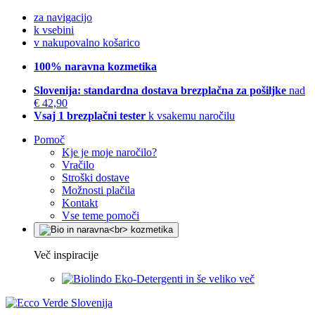
za navigacijo
k vsebini
v nakupovalno košarico
100% naravna kozmetika
Slovenija: standardna dostava brezplačna za pošiljke
nad
€ 42,90
Vsaj 1 brezplačni tester
k vsakemu naročilu
Pomoč
Kje je moje naročilo?
Vračilo
Stroški dostave
Možnosti plačila
Kontakt
Vse teme pomoči
Več inspiracije
Eko-Detergenti in še veliko več