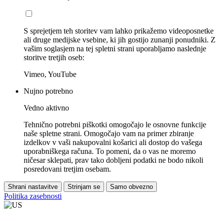
S sprejetjem teh storitev vam lahko prikažemo videoposnetke
ali druge medijske vsebine, ki jih gostijo zunanji ponudniki. Z
vašim soglasjem na tej spletni strani uporabljamo naslednje
storitve tretjih oseb:
Vimeo, YouTube
Nujno potrebno
Vedno aktivno
Tehnično potrebni piškotki omogočajo le osnovne funkcije
naše spletne strani. Omogočajo vam na primer zbiranje
izdelkov v vaši nakupovalni košarici ali dostop do vašega
uporabniškega računa. To pomeni, da o vas ne moremo
ničesar sklepati, prav tako dobljeni podatki ne bodo nikoli
posredovani tretjim osebam.
Shrani nastavitve
Strinjam se
Samo obvezno
Politika zasebnosti