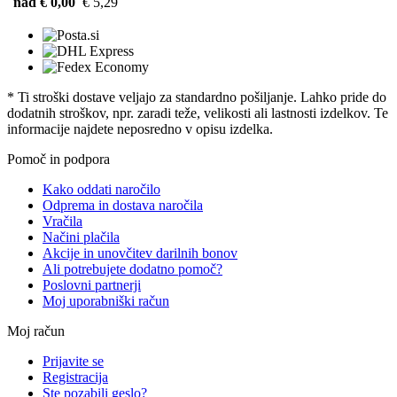
nad € 0,00
€ 5,29
* Ti stroški dostave veljajo za standardno pošiljanje. Lahko pride do
dodatnih stroškov, npr. zaradi teže, velikosti ali lastnosti izdelkov. Te
informacije najdete neposredno v opisu izdelka.
Pomoč in podpora
Kako oddati naročilo
Odprema in dostava naročila
Vračila
Načini plačila
Akcije in unovčitev darilnih bonov
Ali potrebujete dodatno pomoč?
Poslovni partnerji
Moj uporabniški račun
Moj račun
Prijavite se
Registracija
Ste pozabili geslo?