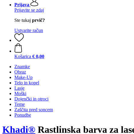
Prijava
Prijavite se zdaj
Ste tukaj
prvič?
Ustvarite račun
Košarica
€ 0,00
Znamke
Obraz
Make-Up
Telo in kopel
Lasje
Moški
Dojenčki in otroci
Teme
Zaščita pred soncem
Ponudbe
Khadi®
Rastlinska barva za las