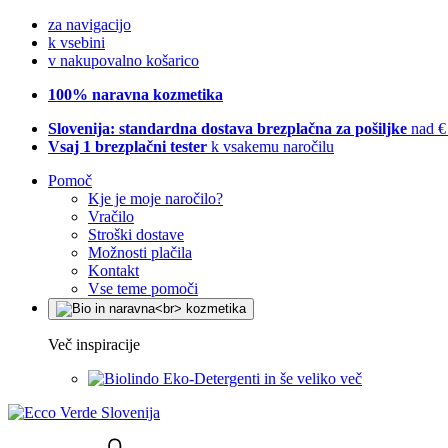
za navigacijo
k vsebini
v nakupovalno košarico
100% naravna kozmetika
Slovenija: standardna dostava brezplačna za pošiljke
nad €
Vsaj 1 brezplačni tester
k vsakemu naročilu
Pomoč
Kje je moje naročilo?
Vračilo
Stroški dostave
Možnosti plačila
Kontakt
Vse teme pomoči
Več inspiracije
Eko-Detergenti in še veliko več