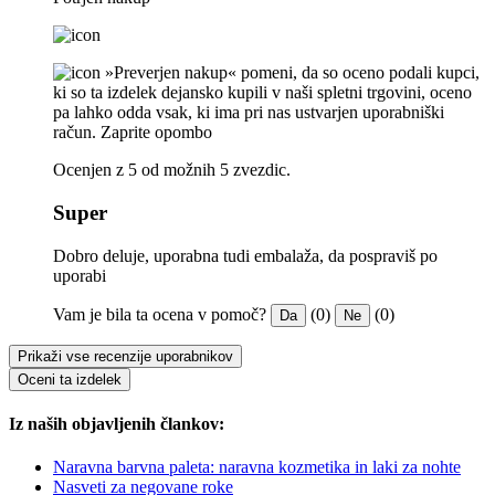
»Preverjen nakup« pomeni, da so oceno podali kupci,
ki so ta izdelek dejansko kupili v naši spletni trgovini, oceno
pa lahko odda vsak, ki ima pri nas ustvarjen uporabniški
račun.
Zaprite opombo
Ocenjen z 5 od možnih 5 zvezdic.
Super
Dobro deluje, uporabna tudi embalaža, da pospraviš po
uporabi
Vam je bila ta ocena v pomoč?
(0)
(0)
Da
Ne
Prikaži vse recenzije uporabnikov
Oceni ta izdelek
Iz naših objavljenih člankov:
Naravna barvna paleta: naravna kozmetika in laki za nohte
Nasveti za negovane roke