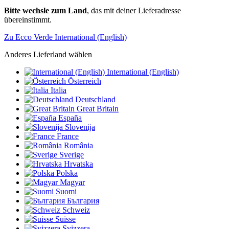
Bitte wechsle zum Land
, das mit deiner Lieferadresse
übereinstimmt.
Zu Ecco Verde International (English)
Anderes Lieferland wählen
International (English)
Österreich
Italia
Deutschland
Great Britain
España
Slovenija
France
România
Sverige
Hrvatska
Polska
Magyar
Suomi
България
Schweiz
Suisse
Svizzera