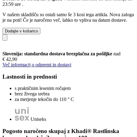
23:59 ure
.
V našem skladišču so ostali samo še 3 kosi tega artikla. Nova zaloga
je na poti! Če je naročeno več, lahko to vpliva na datum dostave.
Dodajte v košarico
Slovenija: standardna dostava brezplačna za pošiljke
nad
€ 42,90
Več informacij o odpremi in dostavi
Lastnosti in prednosti
s praktičnim lesenim ročajem
brez živega srebra
za merjenje tekočin do 110 ° C
Uniseks
Pogosto naročeno skupaj z Khadi® Rastlinska