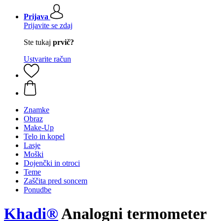
Prijava
Prijavite se zdaj
Ste tukaj
prvič?
Ustvarite račun
Znamke
Obraz
Make-Up
Telo in kopel
Lasje
Moški
Dojenčki in otroci
Teme
Zaščita pred soncem
Ponudbe
Khadi®
Analogni termometer