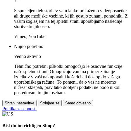
S sprejetjem teh storitev vam lahko prikažemo videoposnetke
ali druge medijske vsebine, ki jih gostijo zunanji ponudniki. Z
vašim soglasjem na tej spletni strani uporabljamo naslednje
storitve tretjih oseb:
Vimeo, YouTube
Nujno potrebno
Vedno aktivno
Tehnično potrebni piškotki omogočajo le osnovne funkcije
naše spletne strani. Omogočajo vam na primer zbiranje
izdelkov v vaši nakupovalni košarici ali dostop do vašega
uporabniškega računa. To pomeni, da o vas ne moremo
ničesar sklepati, prav tako dobljeni podatki ne bodo nikoli
posredovani tretjim osebam.
Shrani nastavitve
Strinjam se
Samo obvezno
Politika zasebnosti
Bist du im richtigen Shop?