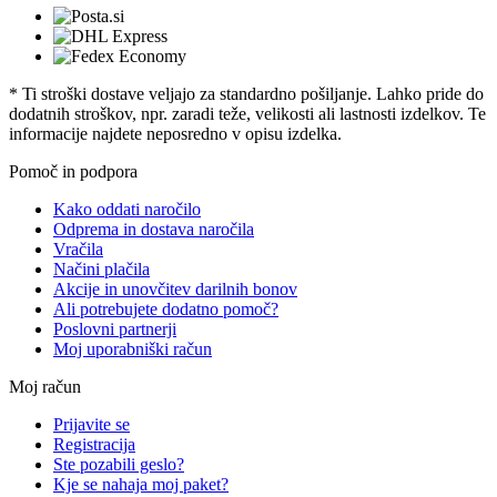
* Ti stroški dostave veljajo za standardno pošiljanje. Lahko pride do
dodatnih stroškov, npr. zaradi teže, velikosti ali lastnosti izdelkov. Te
informacije najdete neposredno v opisu izdelka.
Pomoč in podpora
Kako oddati naročilo
Odprema in dostava naročila
Vračila
Načini plačila
Akcije in unovčitev darilnih bonov
Ali potrebujete dodatno pomoč?
Poslovni partnerji
Moj uporabniški račun
Moj račun
Prijavite se
Registracija
Ste pozabili geslo?
Kje se nahaja moj paket?