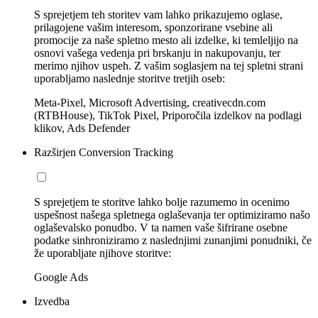
S sprejetjem teh storitev vam lahko prikazujemo oglase,
prilagojene vašim interesom, sponzorirane vsebine ali
promocije za naše spletno mesto ali izdelke, ki temleljijo na
osnovi vašega vedenja pri brskanju in nakupovanju, ter
merimo njihov uspeh. Z vašim soglasjem na tej spletni strani
uporabljamo naslednje storitve tretjih oseb:
Meta-Pixel, Microsoft Advertising, creativecdn.com
(RTBHouse), TikTok Pixel, Priporočila izdelkov na podlagi
klikov, Ads Defender
Razširjen Conversion Tracking
S sprejetjem te storitve lahko bolje razumemo in ocenimo
uspešnost našega spletnega oglaševanja ter optimiziramo našo
oglaševalsko ponudbo. V ta namen vaše šifrirane osebne
podatke sinhroniziramo z naslednjimi zunanjimi ponudniki, če
že uporabljate njihove storitve:
Google Ads
Izvedba