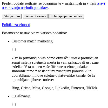
Preden podate soglasje, se pozanimajte v nastavitvah in v naši
izjavi
o varovanju osebnih podatkov
.
Strinjam se
Samo obvezno
Prilagajanje nastavitev
Politika zasebnosti
Posamezne nastavitve za varstvo podatkov
Customer match marketing
Z vašo privolitvijo vas bomo obveščali tudi o promocijah
zunaj našega spletnega mesta in vam prikazovali ustrezne
izdelke. V ta namen vaše šifrirane osebne podatke
sinhroniziramo z naslednjimi zunanjimi ponudniki in
uporabljamo njihove spletne oglaševalske kanale, če že
uporabljate njihove storitve:
Bing, Criteo, Meta, Google, LinkedIn, Pinterest, TikTok
Oglaševanje