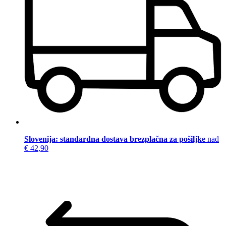
Slovenija: standardna dostava brezplačna za pošiljke
nad
€ 42,90