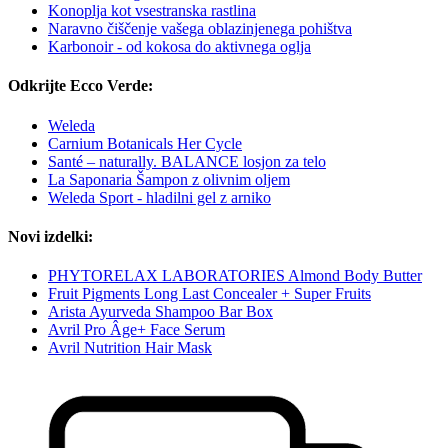
Konoplja kot vsestranska rastlina
Naravno čiščenje vašega oblazinjenega pohištva
Karbonoir - od kokosa do aktivnega oglja
Odkrijte Ecco Verde:
Weleda
Carnium Botanicals Her Cycle
Santé – naturally. BALANCE losjon za telo
La Saponaria Šampon z olivnim oljem
Weleda Sport - hladilni gel z arniko
Novi izdelki:
PHYTORELAX LABORATORIES Almond Body Butter
Fruit Pigments Long Last Concealer + Super Fruits
Arista Ayurveda Shampoo Bar Box
Avril Pro Âge+ Face Serum
Avril Nutrition Hair Mask