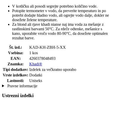
V kotličku ali posodi segrejte potrebno količino vode.
Potopite termometer v vodo, da preverite temperaturo in po
potrebi dodajte hladno vodo, ali ogrejte vodo dalje, dokler ne
dosežete želene temperature.
Za blond ali rjave khadi nianse naj ima voda za mešanje z
rastlinskimi barvami 50°C. Za rdeče odtenke, mešanice s
kano, uporabite vročo vodo 80-90°C, da dosežete optimalen
rezultat barve.
Št. izd.:
KAD-KH-ZBH-5-XX
Vsebina:
1 kos
EAN:
4260378048493
Znamka:
Khadi®
Tipi dodatkov:
Izdelek za večkratno uporabo
Vrste izdelkov:
Dodatki
Lastnosti:
Uniseks
Pravne informacije
Ustrezni izdelki