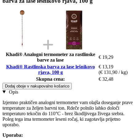
barva za lase lešnikovo rjava, 100 g
Khadi® Analogni termometer za rastlinske
€ 19,29
barve za lase
Khadi® Rastlinska barva za lase lešnikovo
€ 13,19
rjava, 100 g
(€ 131,90 / kg)
Skupna cena:
€ 32,48
Dodaj oboje v nakupovalno košarico
Opis
Izjemno praktičen analogni termometer vam olajša doseganje prave
temperature za željen barvni ton. Rdeče polnilo lahko določi
temperaturo tekočin do 110°C - brez škodljivega živega srebra.
Poleg tega ima termometer leseni ročaj, ki zagotavlja prijetno
uporabo.
Uporaba: