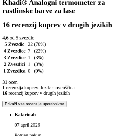
Khadi® Analogni termometer za
rastlinske barve za lase
16 recenzij kupcev v drugih jezikih
4,6
od 5 zvezdic
5 Zvezdic
22
(70%)
4 Zvezdice
7
(22%)
3 Zvezdice
1
(3%)
2 Zvezdici
1
(3%)
1 Zvezdica
0
(0%)
31
ocen
1
recenzija kupcev. Jezik: slovenščina
16
recenzij kupcev v drugih jezikih
Prikaži vse recenzije uporabnikov
Katarinah
07 april 2026
Potrjen nakup