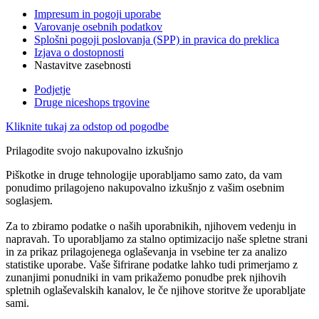
Impresum in pogoji uporabe
Varovanje osebnih podatkov
Splošni pogoji poslovanja (SPP) in pravica do preklica
Izjava o dostopnosti
Nastavitve zasebnosti
Podjetje
Druge niceshops trgovine
Kliknite tukaj za odstop od pogodbe
Prilagodite svojo nakupovalno izkušnjo
Piškotke in druge tehnologije uporabljamo samo zato, da vam
ponudimo prilagojeno nakupovalno izkušnjo z vašim osebnim
soglasjem.
Za to zbiramo podatke o naših uporabnikih, njihovem vedenju in
napravah. To uporabljamo za stalno optimizacijo naše spletne strani
in za prikaz prilagojenega oglaševanja in vsebine ter za analizo
statistike uporabe. Vaše šifrirane podatke lahko tudi primerjamo z
zunanjimi ponudniki in vam prikažemo ponudbe prek njihovih
spletnih oglaševalskih kanalov, le če njihove storitve že uporabljate
sami.