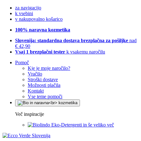
za navigacijo
k vsebini
v nakupovalno košarico
100% naravna kozmetika
Slovenija: standardna dostava brezplačna za pošiljke
nad
€ 42,90
Vsaj 1 brezplačni tester
k vsakemu naročilu
Pomoč
Kje je moje naročilo?
Vračilo
Stroški dostave
Možnosti plačila
Kontakt
Vse teme pomoči
Več inspiracije
Eko-Detergenti in še veliko več