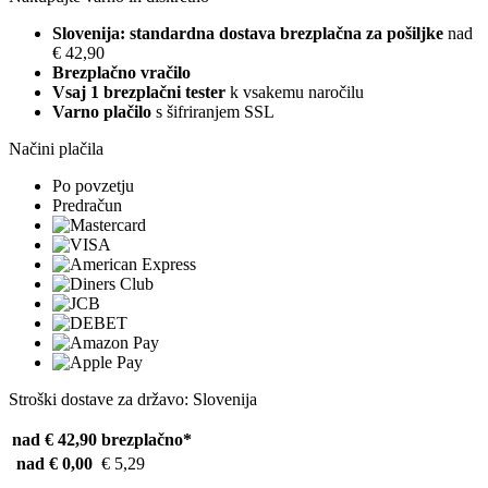
Slovenija: standardna dostava brezplačna za pošiljke
nad
€ 42,90
Brezplačno vračilo
Vsaj 1 brezplačni tester
k vsakemu naročilu
Varno plačilo
s šifriranjem SSL
Načini plačila
Po povzetju
Predračun
Stroški dostave za državo: Slovenija
nad € 42,90
brezplačno*
nad € 0,00
€ 5,29