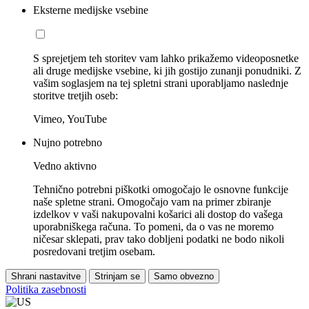
Eksterne medijske vsebine
S sprejetjem teh storitev vam lahko prikažemo videoposnetke
ali druge medijske vsebine, ki jih gostijo zunanji ponudniki. Z
vašim soglasjem na tej spletni strani uporabljamo naslednje
storitve tretjih oseb:
Vimeo, YouTube
Nujno potrebno
Vedno aktivno
Tehnično potrebni piškotki omogočajo le osnovne funkcije
naše spletne strani. Omogočajo vam na primer zbiranje
izdelkov v vaši nakupovalni košarici ali dostop do vašega
uporabniškega računa. To pomeni, da o vas ne moremo
ničesar sklepati, prav tako dobljeni podatki ne bodo nikoli
posredovani tretjim osebam.
Shrani nastavitve
Strinjam se
Samo obvezno
Politika zasebnosti