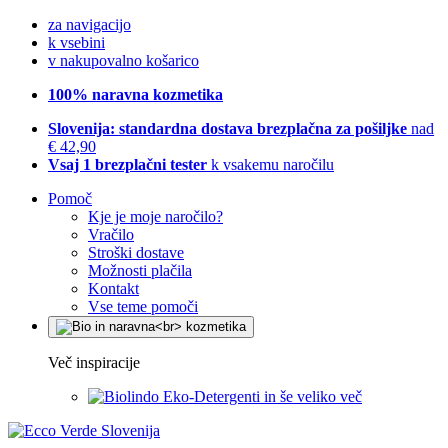
za navigacijo
k vsebini
v nakupovalno košarico
100% naravna kozmetika
Slovenija: standardna dostava brezplačna za pošiljke
nad
€ 42,90
Vsaj 1 brezplačni tester
k vsakemu naročilu
Pomoč
Kje je moje naročilo?
Vračilo
Stroški dostave
Možnosti plačila
Kontakt
Vse teme pomoči
Več inspiracije
Eko-Detergenti in še veliko več