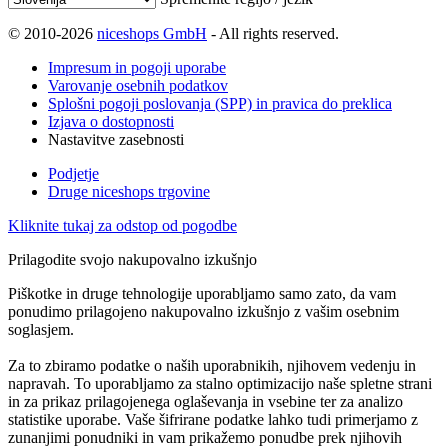
© 2010-2026
niceshops GmbH
- All rights reserved.
Impresum in pogoji uporabe
Varovanje osebnih podatkov
Splošni pogoji poslovanja (SPP) in pravica do preklica
Izjava o dostopnosti
Nastavitve zasebnosti
Podjetje
Druge niceshops trgovine
Kliknite tukaj za odstop od pogodbe
Prilagodite svojo nakupovalno izkušnjo
Piškotke in druge tehnologije uporabljamo samo zato, da vam
ponudimo prilagojeno nakupovalno izkušnjo z vašim osebnim
soglasjem.
Za to zbiramo podatke o naših uporabnikih, njihovem vedenju in
napravah. To uporabljamo za stalno optimizacijo naše spletne strani
in za prikaz prilagojenega oglaševanja in vsebine ter za analizo
statistike uporabe. Vaše šifrirane podatke lahko tudi primerjamo z
zunanjimi ponudniki in vam prikažemo ponudbe prek njihovih