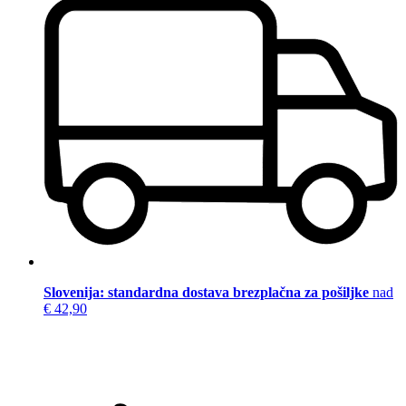
Slovenija: standardna dostava brezplačna za pošiljke
nad
€ 42,90