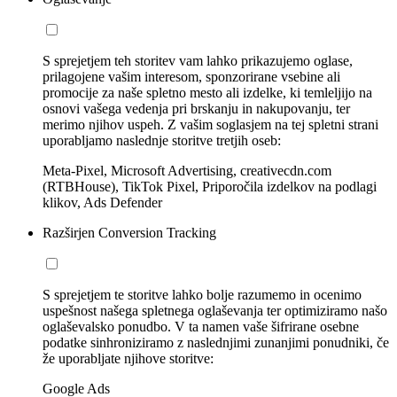
S sprejetjem teh storitev vam lahko prikazujemo oglase,
prilagojene vašim interesom, sponzorirane vsebine ali
promocije za naše spletno mesto ali izdelke, ki temleljijo na
osnovi vašega vedenja pri brskanju in nakupovanju, ter
merimo njihov uspeh. Z vašim soglasjem na tej spletni strani
uporabljamo naslednje storitve tretjih oseb:
Meta-Pixel, Microsoft Advertising, creativecdn.com
(RTBHouse), TikTok Pixel, Priporočila izdelkov na podlagi
klikov, Ads Defender
Razširjen Conversion Tracking
S sprejetjem te storitve lahko bolje razumemo in ocenimo
uspešnost našega spletnega oglaševanja ter optimiziramo našo
oglaševalsko ponudbo. V ta namen vaše šifrirane osebne
podatke sinhroniziramo z naslednjimi zunanjimi ponudniki, če
že uporabljate njihove storitve:
Google Ads