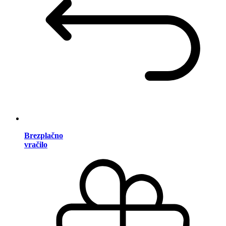
Brezplačno
vračilo