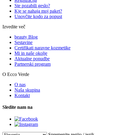
Registracija
Ste pozabili geslo?
Kje se nahaja moj paket?
Unovčite kodo za popust
Izvedite več
beauty Blog
Sestavine
Certifikati naravne kozmetike
Mi in naše okolje
Aktualne ponudbe
Partnerski program
O Ecco Verde
O nas
Naša skupina
Kontakt
Sledite nam na
Spremenite regijo / jezik