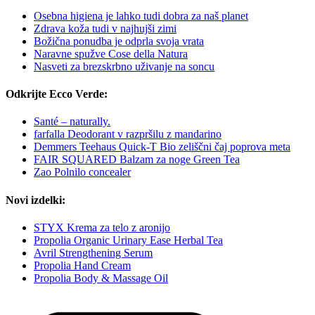
Osebna higiena je lahko tudi dobra za naš planet
Zdrava koža tudi v najhujši zimi
Božična ponudba je odprla svoja vrata
Naravne spužve Cose della Natura
Nasveti za brezskrbno uživanje na soncu
Odkrijte Ecco Verde:
Santé – naturally.
farfalla Deodorant v razpršilu z mandarino
Demmers Teehaus Quick-T Bio zeliščni čaj poprova meta
FAIR SQUARED Balzam za noge Green Tea
Zao Polnilo concealer
Novi izdelki:
STYX Krema za telo z aronijo
Propolia Organic Urinary Ease Herbal Tea
Avril Strengthening Serum
Propolia Hand Cream
Propolia Body & Massage Oil