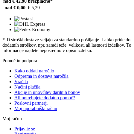
nad € 42,90
brezplačno*
nad € 0,00
€ 5,29
* Ti stroški dostave veljajo za standardno pošiljanje. Lahko pride do
dodatnih stroškov, npr. zaradi teže, velikosti ali lastnosti izdelkov. Te
informacije najdete neposredno v opisu izdelka.
Pomoč in podpora
Kako oddati naročilo
Odprema in dostava naročila
Vračila
Načini plačila
Akcije in unovčitev darilnih bonov
Ali potrebujete dodatno pomoč?
Poslovni partnerji
Moj uporabniški račun
Moj račun
Prijavite se