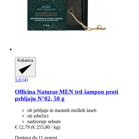
Košarica
5.0 (4)
Officina Naturae
MEN trd šampon proti
prhljaju N°02, 50 g
ob prhljaju in mastnih moških laseh
ob srbečici
nadzoruje sebum
€ 12,79
(€ 255,80 / kg)
Dostava do 11 avgust