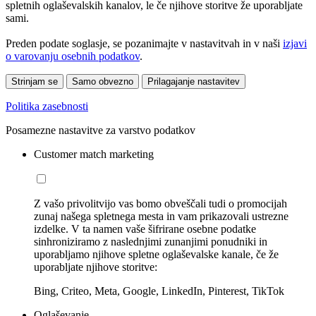
spletnih oglaševalskih kanalov, le če njihove storitve že uporabljate
sami.
Preden podate soglasje, se pozanimajte v nastavitvah in v naši
izjavi
o varovanju osebnih podatkov
.
Strinjam se
Samo obvezno
Prilagajanje nastavitev
Politika zasebnosti
Posamezne nastavitve za varstvo podatkov
Customer match marketing
Z vašo privolitvijo vas bomo obveščali tudi o promocijah
zunaj našega spletnega mesta in vam prikazovali ustrezne
izdelke. V ta namen vaše šifrirane osebne podatke
sinhroniziramo z naslednjimi zunanjimi ponudniki in
uporabljamo njihove spletne oglaševalske kanale, če že
uporabljate njihove storitve:
Bing, Criteo, Meta, Google, LinkedIn, Pinterest, TikTok
Oglaševanje