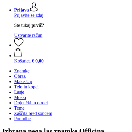
Prijava
Prijavite se zdaj
Ste tukaj
prvič?
Ustvarite račun
Košarica
€ 0,00
Znamke
Obraz
Make-Up
Telo in kopel
Lasje
Moški
Dojenčki in otroci
Teme
Zaščita pred soncem
Ponudbe
Izbrana nega las znamke Officina