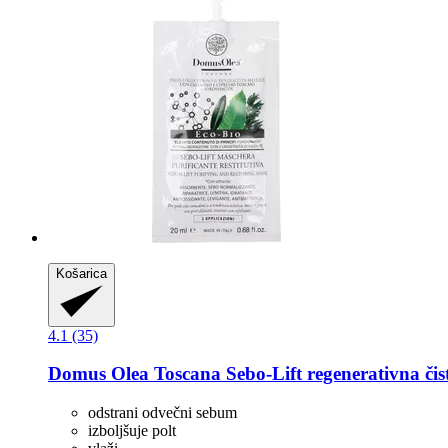
Košarica
4.1 (35)
Domus Olea Toscana
Sebo-​Lift regenerativna či
odstrani odvečni sebum
izboljšuje polt