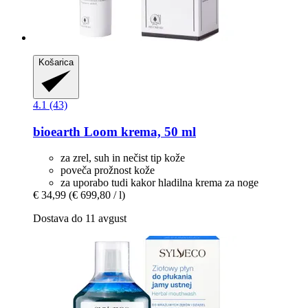
Košarica
4.1 (43)
bioearth
Loom krema, 50 ml
za zrel, suh in nečist tip kože
poveča prožnost kože
za uporabo tudi kakor hladilna krema za noge
€ 34,99
(€ 699,80 / l)
Dostava do 11 avgust