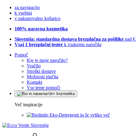
za navigacijo
k vsebini
v nakupovalno košarico
100% naravna kozmetika
Slovenija: standardna dostava brezplačna za pošiljke
nad €
Vsaj 1 brezplačni tester
k vsakemu naročilu
Pomoč
Kje je moje naročilo?
Vračilo
Stroški dostave
Možnosti plačila
Kontakt
Vse teme pomoči
Več inspiracije
Eko-Detergenti in še veliko več