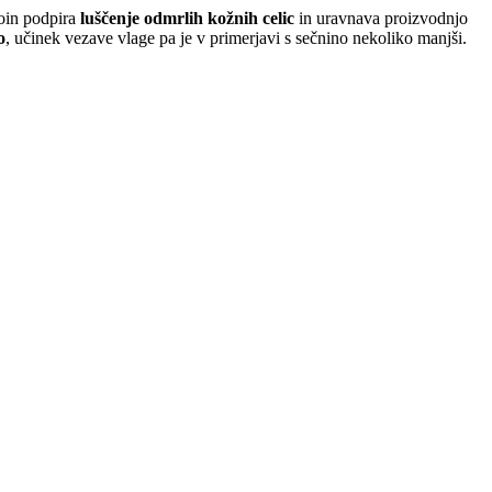
toin podpira
luščenje odmrlih kožnih celic
in uravnava proizvodnjo
o
, učinek vezave vlage pa je v primerjavi s sečnino nekoliko manjši.