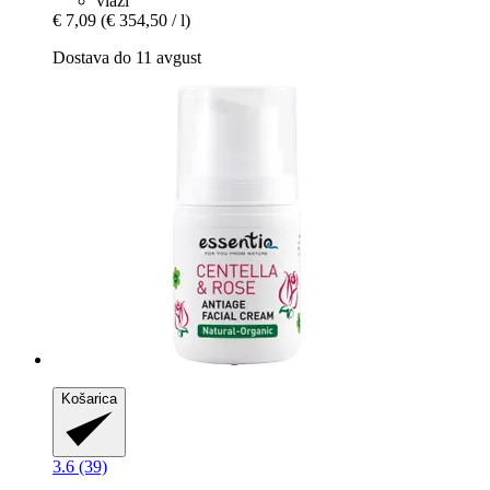
vlaži
€ 7,09
(€ 354,50 / l)
Dostava do 11 avgust
Košarica
3.6 (39)