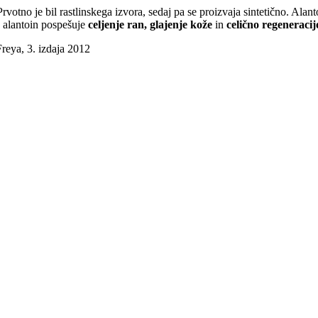
Prvotno je bil rastlinskega izvora, sedaj pa se proizvaja sintetično. Alan
a alantoin pospešuje
celjenje ran, glajenje kože
in
celično regeneracij
reya, 3. izdaja 2012