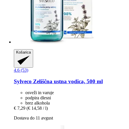
Košarica
4.6 (53)
Sylveco
Zeliščna ustna vodica, 500 ml
osveži in varuje
podpira dlesni
brez alkohola
€ 7,29
(€ 14,58 / l)
Dostava do 11 avgust