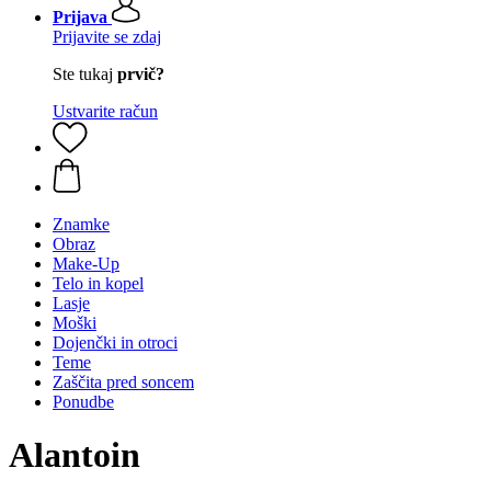
Prijava
Prijavite se zdaj
Ste tukaj
prvič?
Ustvarite račun
Znamke
Obraz
Make-Up
Telo in kopel
Lasje
Moški
Dojenčki in otroci
Teme
Zaščita pred soncem
Ponudbe
Alantoin