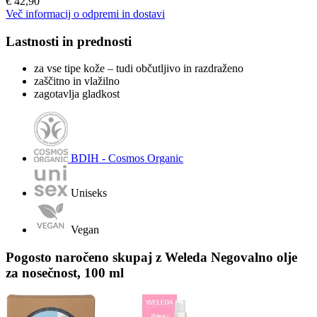
€ 42,90
Več informacij o odpremi in dostavi
Lastnosti in prednosti
za vse tipe kože – tudi občutljivo in razdraženo
zaščitno in vlažilno
zagotavlja gladkost
BDIH - Cosmos Organic
Uniseks
Vegan
Pogosto naročeno skupaj z Weleda Negovalno olje
za nosečnost, 100 ml