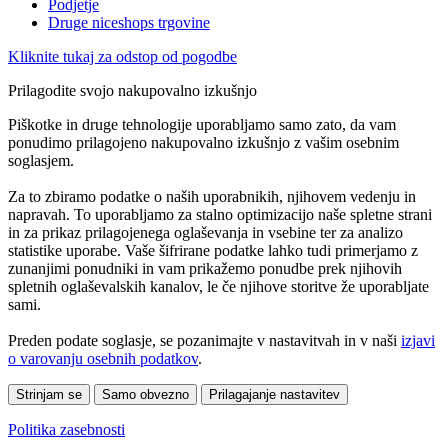
Podjetje
Druge niceshops trgovine
Kliknite tukaj za odstop od pogodbe
Prilagodite svojo nakupovalno izkušnjo
Piškotke in druge tehnologije uporabljamo samo zato, da vam
ponudimo prilagojeno nakupovalno izkušnjo z vašim osebnim
soglasjem.
Za to zbiramo podatke o naših uporabnikih, njihovem vedenju in
napravah. To uporabljamo za stalno optimizacijo naše spletne strani
in za prikaz prilagojenega oglaševanja in vsebine ter za analizo
statistike uporabe. Vaše šifrirane podatke lahko tudi primerjamo z
zunanjimi ponudniki in vam prikažemo ponudbe prek njihovih
spletnih oglaševalskih kanalov, le če njihove storitve že uporabljate
sami.
Preden podate soglasje, se pozanimajte v nastavitvah in v naši
izjavi
o varovanju osebnih podatkov
.
Strinjam se
Samo obvezno
Prilagajanje nastavitev
Politika zasebnosti