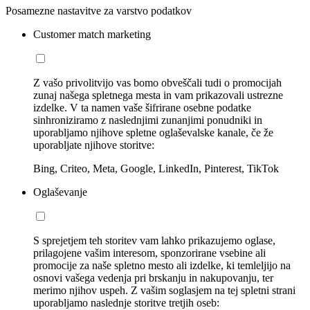
Posamezne nastavitve za varstvo podatkov
Customer match marketing
Z vašo privolitvijo vas bomo obveščali tudi o promocijah
zunaj našega spletnega mesta in vam prikazovali ustrezne
izdelke. V ta namen vaše šifrirane osebne podatke
sinhroniziramo z naslednjimi zunanjimi ponudniki in
uporabljamo njihove spletne oglaševalske kanale, če že
uporabljate njihove storitve:
Bing, Criteo, Meta, Google, LinkedIn, Pinterest, TikTok
Oglaševanje
S sprejetjem teh storitev vam lahko prikazujemo oglase,
prilagojene vašim interesom, sponzorirane vsebine ali
promocije za naše spletno mesto ali izdelke, ki temleljijo na
osnovi vašega vedenja pri brskanju in nakupovanju, ter
merimo njihov uspeh. Z vašim soglasjem na tej spletni strani
uporabljamo naslednje storitve tretjih oseb: