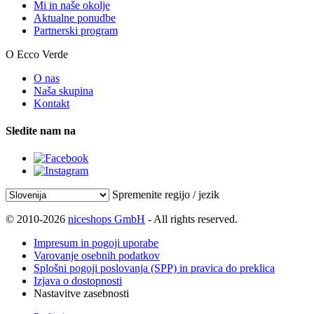
Mi in naše okolje
Aktualne ponudbe
Partnerski program
O Ecco Verde
O nas
Naša skupina
Kontakt
Sledite nam na
Spremenite regijo / jezik
© 2010-2026
niceshops GmbH
- All rights reserved.
Impresum in pogoji uporabe
Varovanje osebnih podatkov
Splošni pogoji poslovanja (SPP) in pravica do preklica
Izjava o dostopnosti
Nastavitve zasebnosti