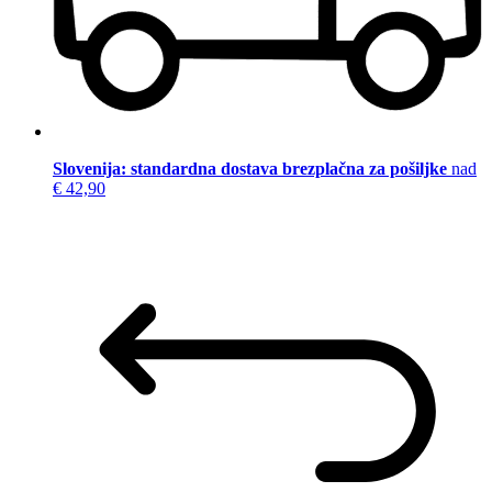
Slovenija: standardna dostava brezplačna za pošiljke
nad
€ 42,90