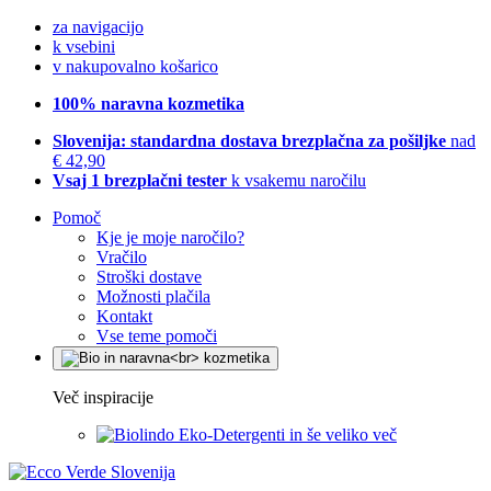
za navigacijo
k vsebini
v nakupovalno košarico
100% naravna kozmetika
Slovenija: standardna dostava brezplačna za pošiljke
nad
€ 42,90
Vsaj 1 brezplačni tester
k vsakemu naročilu
Pomoč
Kje je moje naročilo?
Vračilo
Stroški dostave
Možnosti plačila
Kontakt
Vse teme pomoči
Več inspiracije
Eko-Detergenti in še veliko več