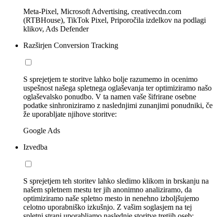
Meta-Pixel, Microsoft Advertising, creativecdn.com
(RTBHouse), TikTok Pixel, Priporočila izdelkov na podlagi
klikov, Ads Defender
Razširjen Conversion Tracking
S sprejetjem te storitve lahko bolje razumemo in ocenimo
uspešnost našega spletnega oglaševanja ter optimiziramo našo
oglaševalsko ponudbo. V ta namen vaše šifrirane osebne
podatke sinhroniziramo z naslednjimi zunanjimi ponudniki, če
že uporabljate njihove storitve:
Google Ads
Izvedba
S sprejetjem teh storitev lahko sledimo klikom in brskanju na
našem spletnem mestu ter jih anonimno analiziramo, da
optimiziramo naše spletno mesto in nenehno izboljšujemo
celotno uporabniško izkušnjo. Z vašim soglasjem na tej
spletni strani uporabljamo naslednje storitve tretjih oseb: