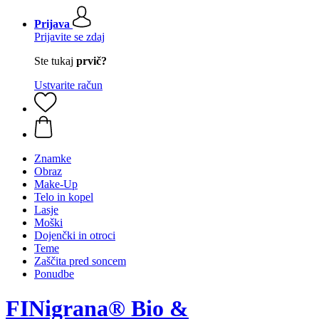
Prijava
Prijavite se zdaj
Ste tukaj
prvič?
Ustvarite račun
Znamke
Obraz
Make-Up
Telo in kopel
Lasje
Moški
Dojenčki in otroci
Teme
Zaščita pred soncem
Ponudbe
FINigrana® Bio &