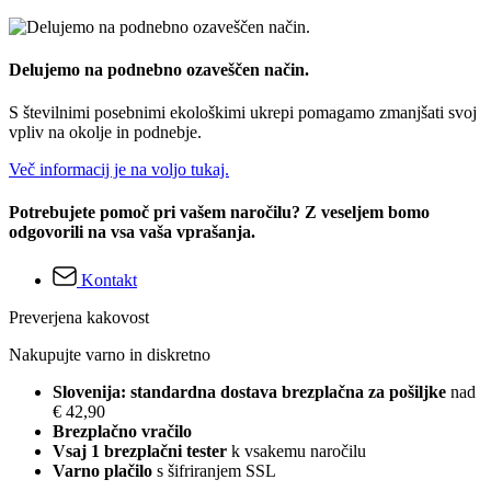
Delujemo na podnebno ozaveščen način.
S številnimi posebnimi ekološkimi ukrepi pomagamo zmanjšati svoj
vpliv na okolje in podnebje.
Več informacij je na voljo tukaj.
Potrebujete pomoč pri vašem naročilu? Z veseljem bomo
odgovorili na vsa vaša vprašanja.
Kontakt
Preverjena kakovost
Nakupujte varno in diskretno
Slovenija: standardna dostava brezplačna za pošiljke
nad
€ 42,90
Brezplačno vračilo
Vsaj 1 brezplačni tester
k vsakemu naročilu
Varno plačilo
s šifriranjem SSL