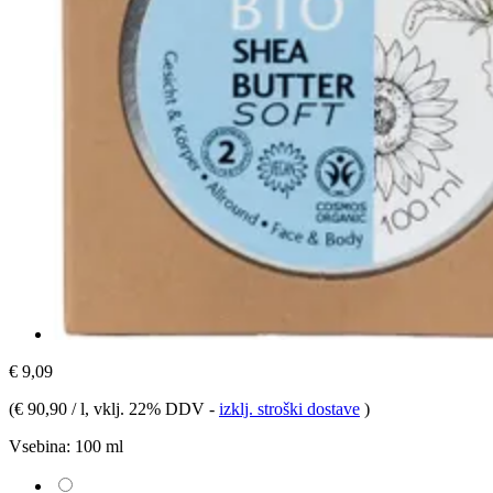
€ 9,09
(
€ 90,90 / l
, vklj. 22% DDV
-
izklj. stroški dostave
)
Vsebina:
100 ml