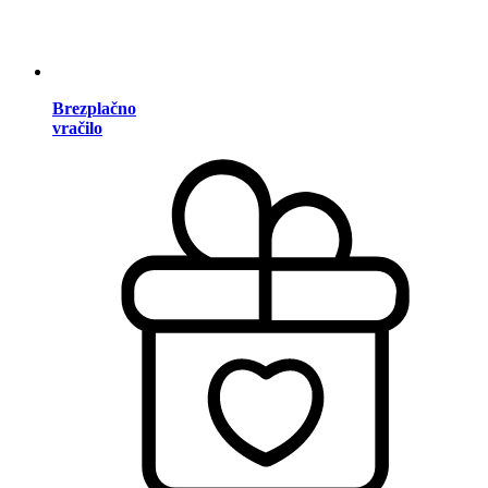
Brezplačno
vračilo