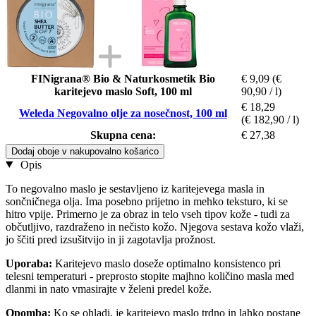
FINigrana® Bio & Naturkosmetik Bio
€ 9,09
(€
karitejevo maslo Soft, 100 ml
90,90 / l)
€ 18,29
Weleda Negovalno olje za nosečnost, 100 ml
(€ 182,90 / l)
Skupna cena:
€ 27,38
Dodaj oboje v nakupovalno košarico
Opis
To negovalno maslo je sestavljeno iz karitejevega masla in
sončničnega olja. Ima posebno prijetno in mehko teksturo, ki se
hitro vpije. Primerno je za obraz in telo vseh tipov kože - tudi za
občutljivo, razdraženo in nečisto kožo. Njegova sestava kožo vlaži,
jo ščiti pred izsušitvijo in ji zagotavlja prožnost.
Uporaba:
Karitejevo maslo doseže optimalno konsistenco pri
telesni temperaturi - preprosto stopite majhno količino masla med
dlanmi in nato vmasirajte v želeni predel kože.
Opomba:
Ko se ohladi, je karitejevo maslo trdno in lahko postane