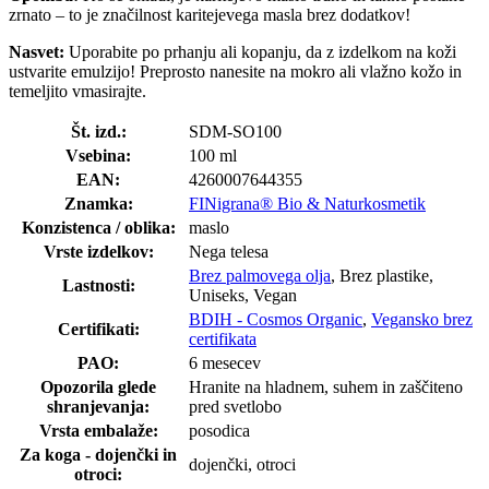
zrnato – to je značilnost karitejevega masla brez dodatkov!
Nasvet:
Uporabite po prhanju ali kopanju, da z izdelkom na koži
ustvarite emulzijo! Preprosto nanesite na mokro ali vlažno kožo in
temeljito vmasirajte.
Št. izd.:
SDM-SO100
Vsebina:
100 ml
EAN:
4260007644355
Znamka:
FINigrana® Bio & Naturkosmetik
Konzistenca / oblika:
maslo
Vrste izdelkov:
Nega telesa
Brez palmovega olja
, Brez plastike,
Lastnosti:
Uniseks, Vegan
BDIH - Cosmos Organic
,
Vegansko brez
Certifikati:
certifikata
PAO:
6 mesecev
Opozorila glede
Hranite na hladnem, suhem in zaščiteno
shranjevanja:
pred svetlobo
Vrsta embalaže:
posodica
Za koga - dojenčki in
dojenčki, otroci
otroci: