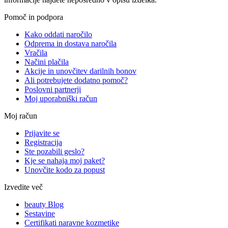
Pomoč in podpora
Kako oddati naročilo
Odprema in dostava naročila
Vračila
Načini plačila
Akcije in unovčitev darilnih bonov
Ali potrebujete dodatno pomoč?
Poslovni partnerji
Moj uporabniški račun
Moj račun
Prijavite se
Registracija
Ste pozabili geslo?
Kje se nahaja moj paket?
Unovčite kodo za popust
Izvedite več
beauty Blog
Sestavine
Certifikati naravne kozmetike