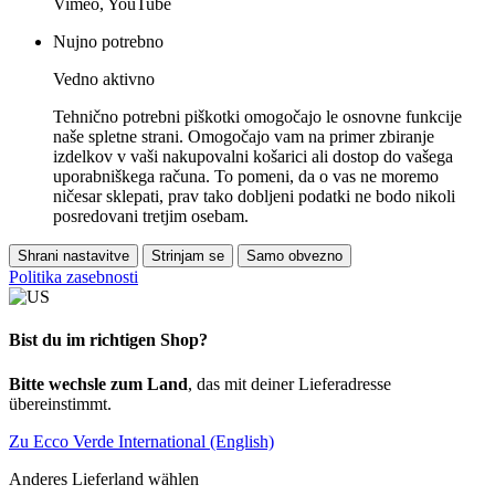
Vimeo, YouTube
Nujno potrebno
Vedno aktivno
Tehnično potrebni piškotki omogočajo le osnovne funkcije
naše spletne strani. Omogočajo vam na primer zbiranje
izdelkov v vaši nakupovalni košarici ali dostop do vašega
uporabniškega računa. To pomeni, da o vas ne moremo
ničesar sklepati, prav tako dobljeni podatki ne bodo nikoli
posredovani tretjim osebam.
Shrani nastavitve
Strinjam se
Samo obvezno
Politika zasebnosti
Bist du im richtigen Shop?
Bitte wechsle zum Land
, das mit deiner Lieferadresse
übereinstimmt.
Zu Ecco Verde International (English)
Anderes Lieferland wählen