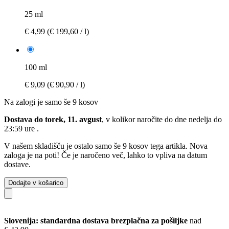
25 ml
€ 4,99
(€ 199,60 / l)
100 ml
€ 9,09
(€ 90,90 / l)
Na zalogi je samo še 9 kosov
Dostava do torek, 11. avgust
, v kolikor naročite do dne
nedelja do
23:59 ure
.
V našem skladišču je ostalo samo še 9 kosov tega artikla. Nova
zaloga je na poti! Če je naročeno več, lahko to vpliva na datum
dostave.
Dodajte v košarico
Slovenija: standardna dostava brezplačna za pošiljke
nad