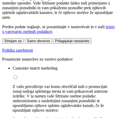
statistike uporabe. Vaše šifrirane podatke lahko tudi primerjamo z
zunanjimi ponudniki in vam prikažemo ponudbe prek njihovih
spletnih oglaševalskih kanalov, le če njihove storitve že uporabljate
sami.
Preden podate soglasje, se pozanimajte v nastavitvah in v naši
izjavi
o varovanju osebnih podatkov
.
Strinjam se
Samo obvezno
Prilagajanje nastavitev
Politika zasebnosti
Posamezne nastavitve za varstvo podatkov
Customer match marketing
Z vašo privolitvijo vas bomo obveščali tudi o promocijah
zunaj našega spletnega mesta in vam prikazovali ustrezne
izdelke. V ta namen vaše šifrirane osebne podatke
sinhroniziramo z naslednjimi zunanjimi ponudniki in
uporabljamo njihove spletne oglaševalske kanale, če že
uporabljate njihove storitve: