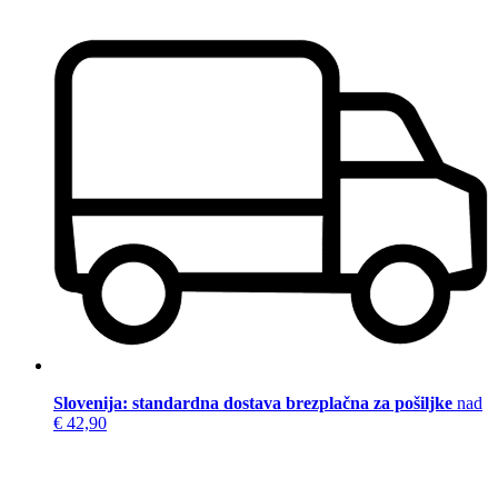
Slovenija: standardna dostava brezplačna za pošiljke
nad
€ 42,90