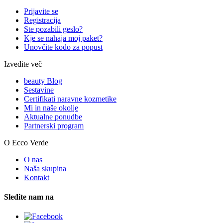
Prijavite se
Registracija
Ste pozabili geslo?
Kje se nahaja moj paket?
Unovčite kodo za popust
Izvedite več
beauty Blog
Sestavine
Certifikati naravne kozmetike
Mi in naše okolje
Aktualne ponudbe
Partnerski program
O Ecco Verde
O nas
Naša skupina
Kontakt
Sledite nam na