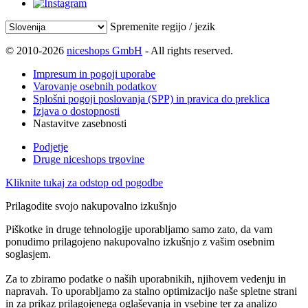
Spremenite regijo / jezik
© 2010-2026
niceshops GmbH
- All rights reserved.
Impresum in pogoji uporabe
Varovanje osebnih podatkov
Splošni pogoji poslovanja (SPP) in pravica do preklica
Izjava o dostopnosti
Nastavitve zasebnosti
Podjetje
Druge niceshops trgovine
Kliknite tukaj za odstop od pogodbe
Prilagodite svojo nakupovalno izkušnjo
Piškotke in druge tehnologije uporabljamo samo zato, da vam
ponudimo prilagojeno nakupovalno izkušnjo z vašim osebnim
soglasjem.
Za to zbiramo podatke o naših uporabnikih, njihovem vedenju in
napravah. To uporabljamo za stalno optimizacijo naše spletne strani
in za prikaz prilagojenega oglaševanja in vsebine ter za analizo