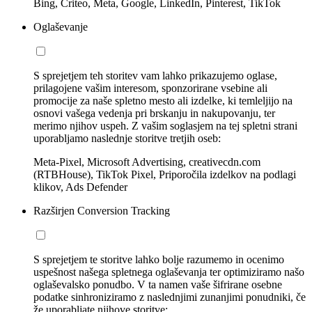
Bing, Criteo, Meta, Google, LinkedIn, Pinterest, TikTok
Oglaševanje
S sprejetjem teh storitev vam lahko prikazujemo oglase,
prilagojene vašim interesom, sponzorirane vsebine ali
promocije za naše spletno mesto ali izdelke, ki temleljijo na
osnovi vašega vedenja pri brskanju in nakupovanju, ter
merimo njihov uspeh. Z vašim soglasjem na tej spletni strani
uporabljamo naslednje storitve tretjih oseb:
Meta-Pixel, Microsoft Advertising, creativecdn.com
(RTBHouse), TikTok Pixel, Priporočila izdelkov na podlagi
klikov, Ads Defender
Razširjen Conversion Tracking
S sprejetjem te storitve lahko bolje razumemo in ocenimo
uspešnost našega spletnega oglaševanja ter optimiziramo našo
oglaševalsko ponudbo. V ta namen vaše šifrirane osebne
podatke sinhroniziramo z naslednjimi zunanjimi ponudniki, če
že uporabljate njihove storitve: