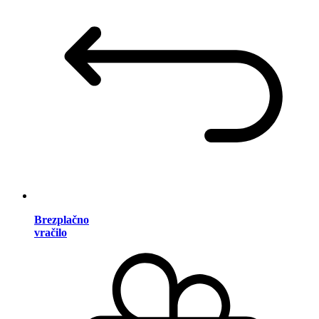
Brezplačno
vračilo