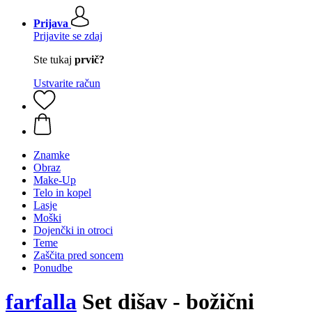
Prijava
Prijavite se zdaj
Ste tukaj
prvič?
Ustvarite račun
Znamke
Obraz
Make-Up
Telo in kopel
Lasje
Moški
Dojenčki in otroci
Teme
Zaščita pred soncem
Ponudbe
farfalla
Set dišav - božični