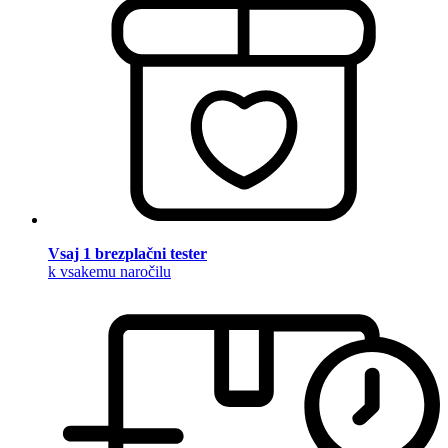
Vsaj 1 brezplačni tester
k vsakemu naročilu