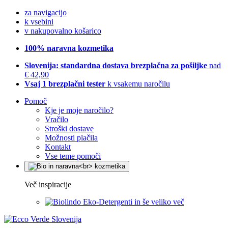
za navigacijo
k vsebini
v nakupovalno košarico
100% naravna kozmetika
Slovenija: standardna dostava brezplačna za pošiljke
nad
€ 42,90
Vsaj 1 brezplačni tester
k vsakemu naročilu
Pomoč
Kje je moje naročilo?
Vračilo
Stroški dostave
Možnosti plačila
Kontakt
Vse teme pomoči
Več inspiracije
Eko-Detergenti in še veliko več