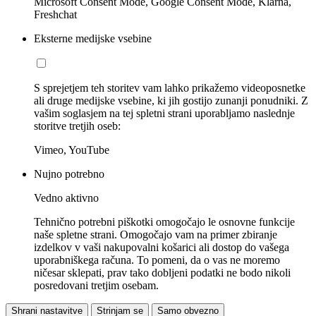
Microsoft Consent Mode, Google Consent Mode, Klarna,
Freshchat
Eksterne medijske vsebine
S sprejetjem teh storitev vam lahko prikažemo videoposnetke
ali druge medijske vsebine, ki jih gostijo zunanji ponudniki. Z
vašim soglasjem na tej spletni strani uporabljamo naslednje
storitve tretjih oseb:
Vimeo, YouTube
Nujno potrebno
Vedno aktivno
Tehnično potrebni piškotki omogočajo le osnovne funkcije
naše spletne strani. Omogočajo vam na primer zbiranje
izdelkov v vaši nakupovalni košarici ali dostop do vašega
uporabniškega računa. To pomeni, da o vas ne moremo
ničesar sklepati, prav tako dobljeni podatki ne bodo nikoli
posredovani tretjim osebam.
Shrani nastavitve
Strinjam se
Samo obvezno