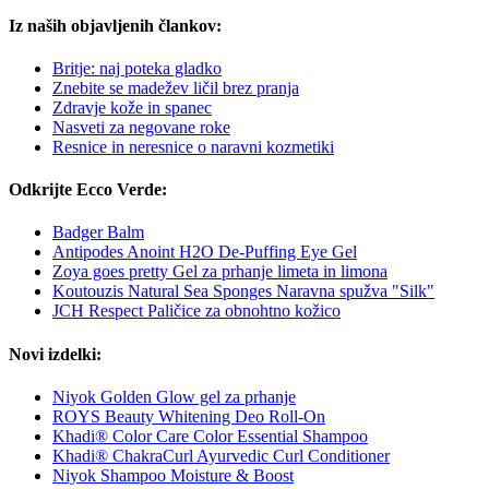
Iz naših objavljenih člankov:
Britje: naj poteka gladko
Znebite se madežev ličil brez pranja
Zdravje kože in spanec
Nasveti za negovane roke
Resnice in neresnice o naravni kozmetiki
Odkrijte Ecco Verde:
Badger Balm
Antipodes Anoint H2O De-Puffing Eye Gel
Zoya goes pretty Gel za prhanje limeta in limona
Koutouzis Natural Sea Sponges Naravna spužva "Silk"
JCH Respect Paličice za obnohtno kožico
Novi izdelki:
Niyok Golden Glow gel za prhanje
ROYS Beauty Whitening Deo Roll-On
Khadi® Color Care Color Essential Shampoo
Khadi® ChakraCurl Ayurvedic Curl Conditioner
Niyok Shampoo Moisture & Boost