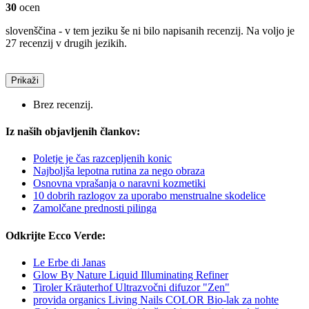
30
ocen
slovenščina - v tem jeziku še ni bilo napisanih recenzij. Na voljo je
27 recenzij v drugih jezikih.
Prikaži
Brez recenzij.
Iz naših objavljenih člankov:
Poletje je čas razcepljenih konic
Najboljša lepotna rutina za nego obraza
Osnovna vprašanja o naravni kozmetiki
10 dobrih razlogov za uporabo menstrualne skodelice
Zamolčane prednosti pilinga
Odkrijte Ecco Verde:
Le Erbe di Janas
Glow By Nature Liquid Illuminating Refiner
Tiroler Kräuterhof Ultrazvočni difuzor "Zen"
provida organics Living Nails COLOR Bio-lak za nohte