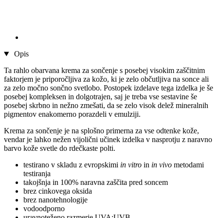
Opis
Ta rahlo obarvana krema za sončenje s posebej visokim zaščitnim
faktorjem je priporočljiva za kožo, ki je zelo občutljiva na sonce ali
za zelo močno sončno svetlobo. Postopek izdelave tega izdelka je še
posebej kompleksen in dolgotrajen, saj je treba vse sestavine še
posebej skrbno in nežno zmešati, da se zelo visok delež mineralnih
pigmentov enakomerno porazdeli v emulziji.
Krema za sončenje je na splošno primerna za vse odtenke kože,
vendar je lahko nežen vijolični učinek izdelka v nasprotju z naravno
barvo kože svetle do rdečkaste polti.
testirano v skladu z evropskimi
in vitro
in
in vivo
metodami
testiranja
takojšnja in 100% naravna zaščita pred soncem
brez cinkovega oksida
brez nanotehnologije
vodoodporno
uravnoteženo razmerje UVA:UVB