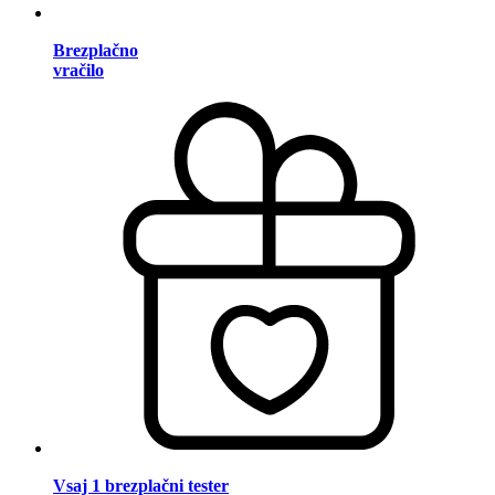
Brezplačno
vračilo
Vsaj 1 brezplačni tester