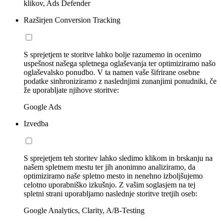
klikov, Ads Defender
Razširjen Conversion Tracking
S sprejetjem te storitve lahko bolje razumemo in ocenimo
uspešnost našega spletnega oglaševanja ter optimiziramo našo
oglaševalsko ponudbo. V ta namen vaše šifrirane osebne
podatke sinhroniziramo z naslednjimi zunanjimi ponudniki, če
že uporabljate njihove storitve:
Google Ads
Izvedba
S sprejetjem teh storitev lahko sledimo klikom in brskanju na
našem spletnem mestu ter jih anonimno analiziramo, da
optimiziramo naše spletno mesto in nenehno izboljšujemo
celotno uporabniško izkušnjo. Z vašim soglasjem na tej
spletni strani uporabljamo naslednje storitve tretjih oseb:
Google Analytics, Clarity, A/B-Testing