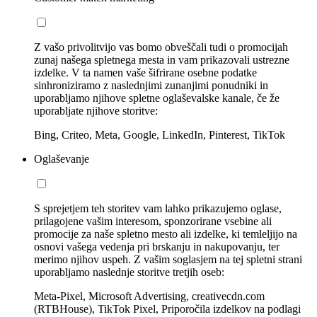
Z vašo privolitvijo vas bomo obveščali tudi o promocijah
zunaj našega spletnega mesta in vam prikazovali ustrezne
izdelke. V ta namen vaše šifrirane osebne podatke
sinhroniziramo z naslednjimi zunanjimi ponudniki in
uporabljamo njihove spletne oglaševalske kanale, če že
uporabljate njihove storitve:
Bing, Criteo, Meta, Google, LinkedIn, Pinterest, TikTok
Oglaševanje
S sprejetjem teh storitev vam lahko prikazujemo oglase,
prilagojene vašim interesom, sponzorirane vsebine ali
promocije za naše spletno mesto ali izdelke, ki temleljijo na
osnovi vašega vedenja pri brskanju in nakupovanju, ter
merimo njihov uspeh. Z vašim soglasjem na tej spletni strani
uporabljamo naslednje storitve tretjih oseb:
Meta-Pixel, Microsoft Advertising, creativecdn.com
(RTBHouse), TikTok Pixel, Priporočila izdelkov na podlagi