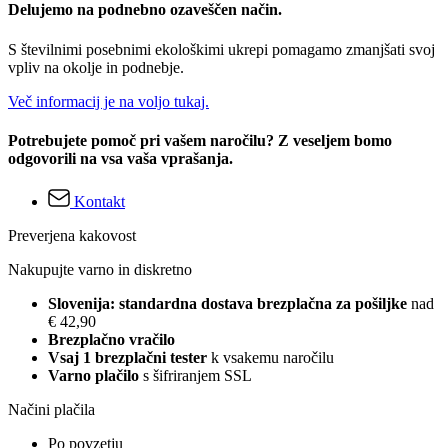
Delujemo na podnebno ozaveščen način.
S številnimi posebnimi ekološkimi ukrepi pomagamo zmanjšati svoj
vpliv na okolje in podnebje.
Več informacij je na voljo tukaj.
Potrebujete pomoč pri vašem naročilu? Z veseljem bomo
odgovorili na vsa vaša vprašanja.
Kontakt
Preverjena kakovost
Nakupujte varno in diskretno
Slovenija: standardna dostava brezplačna za pošiljke
nad
€ 42,90
Brezplačno vračilo
Vsaj 1 brezplačni tester
k vsakemu naročilu
Varno plačilo
s šifriranjem SSL
Načini plačila
Po povzetju