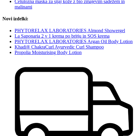
Celulozna maska za sijaj kože z bio zmajevim sadežem in
malinami
Novi izdelki:
PHYTORELAX LABORATORIES Almond Showergel
La Saponaria 2 v 1 krema po britju in SOS krema
PHYTORELAX LABORATORIES Argan Oil Body Lotion
Khadi® ChakraCurl Ayurvedic Curl Shampoo
Propolia Moisturising Body Lotion