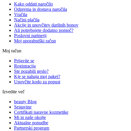
Kako oddati naročilo
Odprema in dostava naročila
Vračila
Načini plačila
Akcije in unovčitev darilnih bonov
Ali potrebujete dodatno pomoč?
Poslovni partnerji
Moj uporabniški račun
Moj račun
Prijavite se
Registracija
Ste pozabili geslo?
Kje se nahaja moj paket?
Unovčite kodo za popust
Izvedite več
beauty Blog
Sestavine
Certifikati naravne kozmetike
Mi in naše okolje
Aktualne ponudbe
Partnerski program