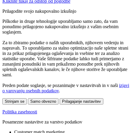
Kliknite tukaj za odstop od pogodbe
Prilagodite svojo nakupovalno izkušnjo
Piškotke in druge tehnologije uporabljamo samo zato, da vam
ponudimo prilagojeno nakupovalno izkušnjo z vašim osebnim
soglasjem.
Za to zbiramo podatke o naših uporabnikih, njihovem vedenju in
napravah. To uporabljamo za stalno optimizacijo naše spletne strani
in za prikaz prilagojenega oglaševanja in vsebine ter za analizo
statistike uporabe. Vaše šifrirane podatke lahko tudi primerjamo z
zunanjimi ponudniki in vam prikažemo ponudbe prek njihovih
spletnih oglaševalskih kanalov, le če njihove storitve že uporabljate
sami.
Preden podate soglasje, se pozanimajte v nastavitvah in v naši
izjavi
o varovanju osebnih podatkov
.
Strinjam se
Samo obvezno
Prilagajanje nastavitev
Politika zasebnosti
Posamezne nastavitve za varstvo podatkov
Customer match marketing