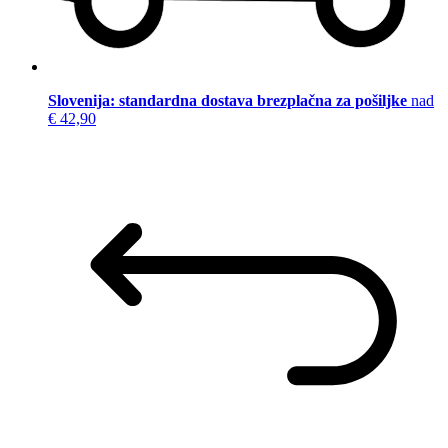
Slovenija: standardna dostava brezplačna za pošiljke
nad
€ 42,90