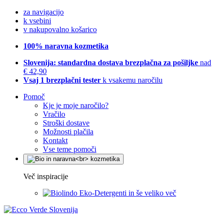
za navigacijo
k vsebini
v nakupovalno košarico
100% naravna kozmetika
Slovenija: standardna dostava brezplačna za pošiljke
nad
€ 42,90
Vsaj 1 brezplačni tester
k vsakemu naročilu
Pomoč
Kje je moje naročilo?
Vračilo
Stroški dostave
Možnosti plačila
Kontakt
Vse teme pomoči
Več inspiracije
Eko-Detergenti in še veliko več