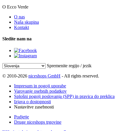
O Ecco Verde
O nas
Naša skupina
Kontakt
Sledite nam na
Spremenite regijo / jezik
© 2010-2026
niceshops GmbH
- All rights reserved.
Impresum in pogoji uporabe
Varovanje osebnih podatkov
Splošni pogoji poslovanja (SPP) in pravica do preklica
Izjava o dostopnosti
Nastavitve zasebnosti
Podjetje
Druge niceshops trgovine