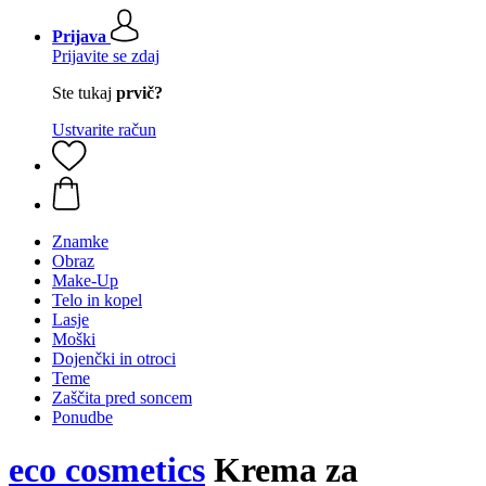
Prijava
Prijavite se zdaj
Ste tukaj
prvič?
Ustvarite račun
Znamke
Obraz
Make-Up
Telo in kopel
Lasje
Moški
Dojenčki in otroci
Teme
Zaščita pred soncem
Ponudbe
eco cosmetics
Krema za