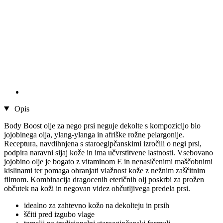
Opis
Body Boost olje za nego prsi neguje dekolte s kompozicijo bio
jojobinega olja, ylang-ylanga in afriške rožne pelargonije.
Receptura, navdihnjena s staroegipčanskimi izročili o negi prsi,
podpira naravni sijaj kože in ima učvrstitvene lastnosti. Vsebovano
jojobino olje je bogato z vitaminom E in nenasičenimi maščobnimi
kislinami ter pomaga ohranjati vlažnost kože z nežnim zaščitnim
filmom. Kombinacija dragocenih eteričnih olj poskrbi za prožen
občutek na koži in negovan videz občutljivega predela prsi.
idealno za zahtevno kožo na dekolteju in prsih
ščiti pred izgubo vlage