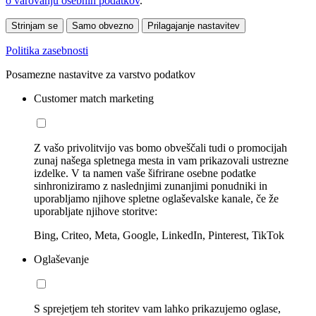
o varovanju osebnih podatkov
.
Strinjam se
Samo obvezno
Prilagajanje nastavitev
Politika zasebnosti
Posamezne nastavitve za varstvo podatkov
Customer match marketing
Z vašo privolitvijo vas bomo obveščali tudi o promocijah
zunaj našega spletnega mesta in vam prikazovali ustrezne
izdelke. V ta namen vaše šifrirane osebne podatke
sinhroniziramo z naslednjimi zunanjimi ponudniki in
uporabljamo njihove spletne oglaševalske kanale, če že
uporabljate njihove storitve:
Bing, Criteo, Meta, Google, LinkedIn, Pinterest, TikTok
Oglaševanje
S sprejetjem teh storitev vam lahko prikazujemo oglase,