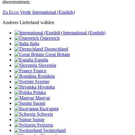
übereinstimmt.
Zu Ecco Verde International (English)
Anderes Lieferland wählen
International (English)
Österreich
Italia
Deutschland
Great Britain
España
Slovenija
France
România
Sverige
Hrvatska
Polska
Magyar
Suomi
България
Schweiz
Suisse
Svizzera
Switzerland