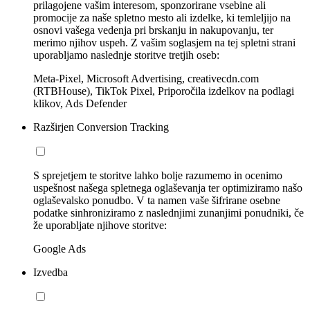
prilagojene vašim interesom, sponzorirane vsebine ali
promocije za naše spletno mesto ali izdelke, ki temleljijo na
osnovi vašega vedenja pri brskanju in nakupovanju, ter
merimo njihov uspeh. Z vašim soglasjem na tej spletni strani
uporabljamo naslednje storitve tretjih oseb:
Meta-Pixel, Microsoft Advertising, creativecdn.com
(RTBHouse), TikTok Pixel, Priporočila izdelkov na podlagi
klikov, Ads Defender
Razširjen Conversion Tracking
S sprejetjem te storitve lahko bolje razumemo in ocenimo
uspešnost našega spletnega oglaševanja ter optimiziramo našo
oglaševalsko ponudbo. V ta namen vaše šifrirane osebne
podatke sinhroniziramo z naslednjimi zunanjimi ponudniki, če
že uporabljate njihove storitve:
Google Ads
Izvedba