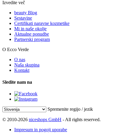
Izvedite več
beauty Blog
Sestavine
Certifikati naravne kozmetike
Mi in naše okolje
Aktualne ponudbe
Partnerski program
O Ecco Verde
O nas
Naša skupina
Kontakt
Sledite nam na
Spremenite regijo / jezik
© 2010-2026
niceshops GmbH
- All rights reserved.
Impresum in pogoji uporabe