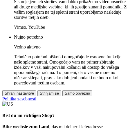
S sprejetjem teh storitev vam lahko prikažemo videoposnetke
ali druge medijske vsebine, ki jih gostijo zunanji ponudniki. Z
vašim soglasjem na tej spletni strani uporabljamo naslednje
storitve tretjih oseb:
Vimeo, YouTube
Nujno potrebno
Vedno aktivno
Tehnično potrebni piškotki omogočajo le osnovne funkcije
naše spletne strani. Omogočajo vam na primer zbiranje
izdelkov v vaši nakupovalni košarici ali dostop do vašega
uporabniškega računa. To pomeni, da o vas ne moremo
ničesar sklepati, prav tako dobljeni podatki ne bodo nikoli
posredovani tretjim osebam.
Shrani nastavitve
Strinjam se
Samo obvezno
Politika zasebnosti
Bist du im richtigen Shop?
Bitte wechsle zum Land
, das mit deiner Lieferadresse