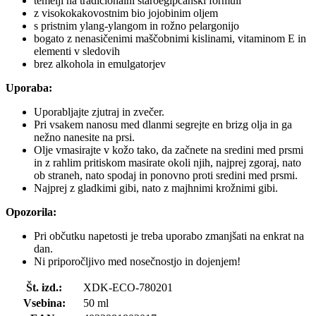
temelji na tradicionalni staroegipčanski formuli
z visokokakovostnim bio jojobinim oljem
s pristnim ylang-ylangom in rožno pelargonijo
bogato z nenasičenimi maščobnimi kislinami, vitaminom E in
elementi v sledovih
brez alkohola in emulgatorjev
Uporaba:
Uporabljajte zjutraj in zvečer.
Pri vsakem nanosu med dlanmi segrejte en brizg olja in ga
nežno nanesite na prsi.
Olje vmasirajte v kožo tako, da začnete na sredini med prsmi
in z rahlim pritiskom masirate okoli njih, najprej zgoraj, nato
ob straneh, nato spodaj in ponovno proti sredini med prsmi.
Najprej z gladkimi gibi, nato z majhnimi krožnimi gibi.
Opozorila:
Pri občutku napetosti je treba uporabo zmanjšati na enkrat na
dan.
Ni priporočljivo med nosečnostjo in dojenjem!
Št. izd.:
XDK-ECO-780201
Vsebina:
50 ml