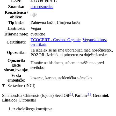
EAN:
4033981802017
Znamka:
eco cosmetics
Konzistenca /
olje
oblika:
Tip kože:
Zahtevna koža, Utrujena koža
Lastnosti:
Vegan
Dišavne note:
cvetlične
ECOCERT - Cosmos Organic
,
Vegansko brez
Certifikati:
certifikata
Ta izdelek se ne sme uporabljati med nosečnostjo.,
Opozorila:
POZOR: Izdelek ni primeren za doječe ženske.
Opozorila
Hranite na hladnem, suhem in zaščiteno pred
glede
svetlobo
shranjevanja:
Vrsta
kozarec, karton, steklenička s črpalko
embalaže:
Sestavine (INCI)
[1]
[1]
Simmondsia Chinensis (Jojoba) Seed Oil
, Parfum
,
Geraniol
,
Linalool
, Citronellal
iz ekološkega kmetijstva