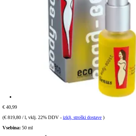
€ 40,99
(
€ 819,80 / l
, vklj. 22% DDV
-
izklj. stroški dostave
)
Vsebina:
50 ml