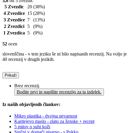
3,8
od 5 zvezdic
5 Zvezdic
20
(38%)
4 Zvezdice
15
(28%)
3 Zvezdice
7
(13%)
2 Zvezdici
5
(9%)
1 Zvezdica
5
(9%)
52
ocen
slovenščina - v tem jeziku še ni bilo napisanih recenzij. Na voljo je
40 recenzij v drugih jezikih.
Prikaži
Brez recenzij.
Bodite prvi in napišite recenzijo za ta izdelek.
Iz naših objavljenih člankov:
Mikro plastika - dvojna nevarnost
Karitejevo maslo - zlato za ženske + recept
5 mitov o suhi koži
Srečni v domači pisarno - s Pukko