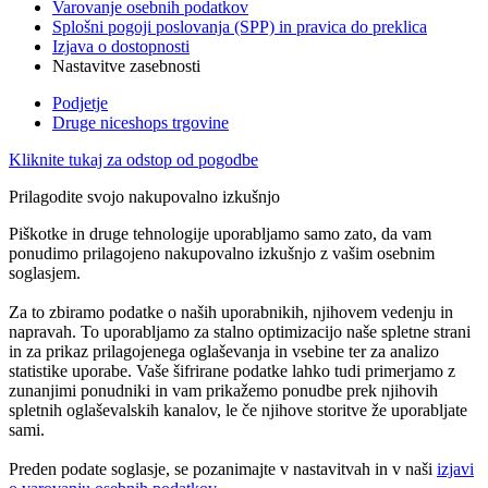
Varovanje osebnih podatkov
Splošni pogoji poslovanja (SPP) in pravica do preklica
Izjava o dostopnosti
Nastavitve zasebnosti
Podjetje
Druge niceshops trgovine
Kliknite tukaj za odstop od pogodbe
Prilagodite svojo nakupovalno izkušnjo
Piškotke in druge tehnologije uporabljamo samo zato, da vam
ponudimo prilagojeno nakupovalno izkušnjo z vašim osebnim
soglasjem.
Za to zbiramo podatke o naših uporabnikih, njihovem vedenju in
napravah. To uporabljamo za stalno optimizacijo naše spletne strani
in za prikaz prilagojenega oglaševanja in vsebine ter za analizo
statistike uporabe. Vaše šifrirane podatke lahko tudi primerjamo z
zunanjimi ponudniki in vam prikažemo ponudbe prek njihovih
spletnih oglaševalskih kanalov, le če njihove storitve že uporabljate
sami.
Preden podate soglasje, se pozanimajte v nastavitvah in v naši
izjavi