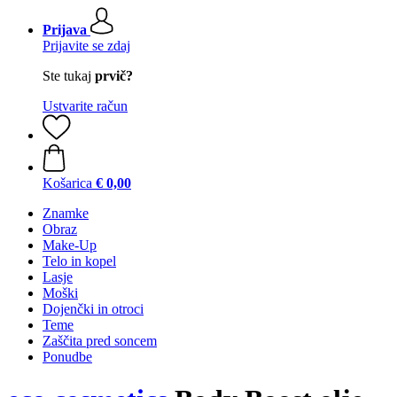
Prijava
Prijavite se zdaj
Ste tukaj
prvič?
Ustvarite račun
Košarica
€ 0,00
Znamke
Obraz
Make-Up
Telo in kopel
Lasje
Moški
Dojenčki in otroci
Teme
Zaščita pred soncem
Ponudbe