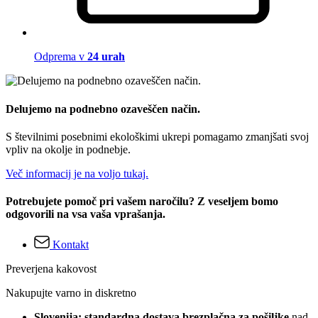
Odprema v
24 urah
Delujemo na podnebno ozaveščen način.
S številnimi posebnimi ekološkimi ukrepi pomagamo zmanjšati svoj
vpliv na okolje in podnebje.
Več informacij je na voljo tukaj.
Potrebujete pomoč pri vašem naročilu? Z veseljem bomo
odgovorili na vsa vaša vprašanja.
Kontakt
Preverjena kakovost
Nakupujte varno in diskretno
Slovenija: standardna dostava brezplačna za pošiljke
nad