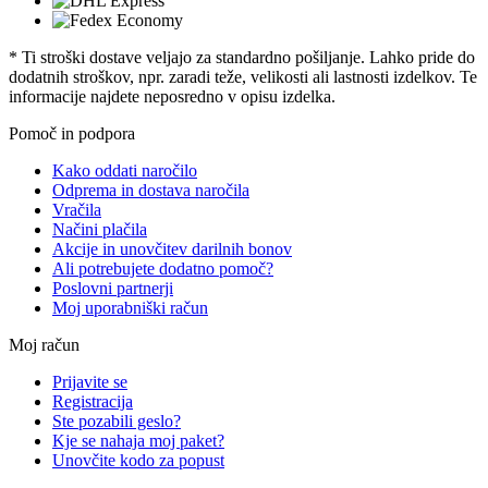
* Ti stroški dostave veljajo za standardno pošiljanje. Lahko pride do
dodatnih stroškov, npr. zaradi teže, velikosti ali lastnosti izdelkov. Te
informacije najdete neposredno v opisu izdelka.
Pomoč in podpora
Kako oddati naročilo
Odprema in dostava naročila
Vračila
Načini plačila
Akcije in unovčitev darilnih bonov
Ali potrebujete dodatno pomoč?
Poslovni partnerji
Moj uporabniški račun
Moj račun
Prijavite se
Registracija
Ste pozabili geslo?
Kje se nahaja moj paket?
Unovčite kodo za popust