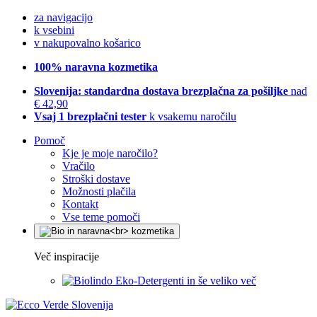
za navigacijo
k vsebini
v nakupovalno košarico
100% naravna kozmetika
Slovenija: standardna dostava brezplačna za pošiljke
nad
€ 42,90
Vsaj 1 brezplačni tester
k vsakemu naročilu
Pomoč
Kje je moje naročilo?
Vračilo
Stroški dostave
Možnosti plačila
Kontakt
Vse teme pomoči
Več inspiracije
Eko-Detergenti in še veliko več