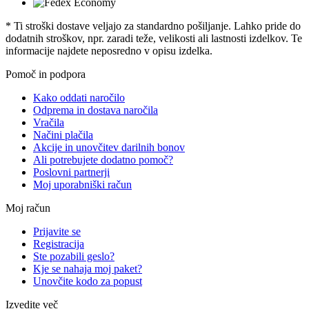
* Ti stroški dostave veljajo za standardno pošiljanje. Lahko pride do
dodatnih stroškov, npr. zaradi teže, velikosti ali lastnosti izdelkov. Te
informacije najdete neposredno v opisu izdelka.
Pomoč in podpora
Kako oddati naročilo
Odprema in dostava naročila
Vračila
Načini plačila
Akcije in unovčitev darilnih bonov
Ali potrebujete dodatno pomoč?
Poslovni partnerji
Moj uporabniški račun
Moj račun
Prijavite se
Registracija
Ste pozabili geslo?
Kje se nahaja moj paket?
Unovčite kodo za popust
Izvedite več