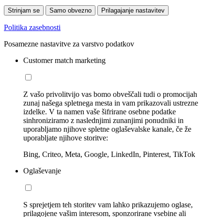
Strinjam se
Samo obvezno
Prilagajanje nastavitev
Politika zasebnosti
Posamezne nastavitve za varstvo podatkov
Customer match marketing
Z vašo privolitvijo vas bomo obveščali tudi o promocijah
zunaj našega spletnega mesta in vam prikazovali ustrezne
izdelke. V ta namen vaše šifrirane osebne podatke
sinhroniziramo z naslednjimi zunanjimi ponudniki in
uporabljamo njihove spletne oglaševalske kanale, če že
uporabljate njihove storitve:
Bing, Criteo, Meta, Google, LinkedIn, Pinterest, TikTok
Oglaševanje
S sprejetjem teh storitev vam lahko prikazujemo oglase,
prilagojene vašim interesom, sponzorirane vsebine ali