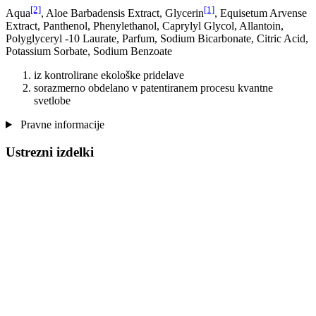
[2]
[1]
Aqua
, Aloe Barbadensis Extract, Glycerin
, Equisetum Arvense
Extract, Panthenol, Phenylethanol, Caprylyl Glycol, Allantoin,
Polyglyceryl -10 Laurate, Parfum, Sodium Bicarbonate, Citric Acid,
Potassium Sorbate, Sodium Benzoate
iz kontrolirane ekološke pridelave
sorazmerno obdelano v patentiranem procesu kvantne
svetlobe
Pravne informacije
Ustrezni izdelki