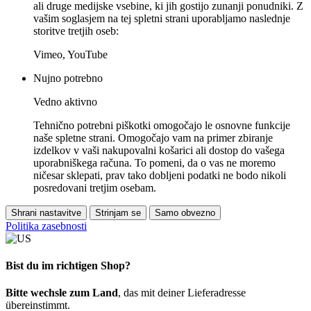
ali druge medijske vsebine, ki jih gostijo zunanji ponudniki. Z
vašim soglasjem na tej spletni strani uporabljamo naslednje
storitve tretjih oseb:
Vimeo, YouTube
Nujno potrebno
Vedno aktivno
Tehnično potrebni piškotki omogočajo le osnovne funkcije
naše spletne strani. Omogočajo vam na primer zbiranje
izdelkov v vaši nakupovalni košarici ali dostop do vašega
uporabniškega računa. To pomeni, da o vas ne moremo
ničesar sklepati, prav tako dobljeni podatki ne bodo nikoli
posredovani tretjim osebam.
Shrani nastavitve
Strinjam se
Samo obvezno
Politika zasebnosti
Bist du im richtigen Shop?
Bitte wechsle zum Land
, das mit deiner Lieferadresse
übereinstimmt.