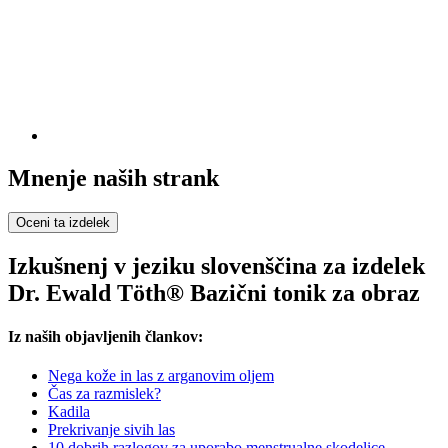
Mnenje naših strank
Oceni ta izdelek
Izkušnenj v jeziku slovenščina za izdelek
Dr. Ewald Töth® Bazični tonik za obraz
Iz naših objavljenih člankov:
Nega kože in las z arganovim oljem
Čas za razmislek?
Kadila
Prekrivanje sivih las
10 dobrih razlogov za uporabo menstrualne skodelice