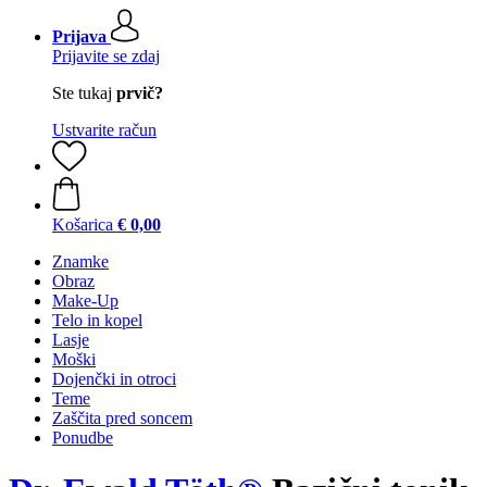
Prijava
Prijavite se zdaj
Ste tukaj
prvič?
Ustvarite račun
Košarica
€ 0,00
Znamke
Obraz
Make-Up
Telo in kopel
Lasje
Moški
Dojenčki in otroci
Teme
Zaščita pred soncem
Ponudbe