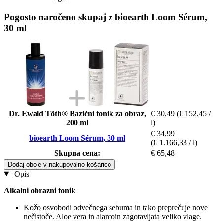
Pogosto naročeno skupaj z bioearth Loom Sérum,
30 ml
Dr. Ewald Töth® Bazični tonik za obraz,
€ 30,49
(€ 152,45 /
200 ml
l)
€ 34,99
bioearth Loom Sérum, 30 ml
(€ 1.166,33 / l)
Skupna cena:
€ 65,48
Dodaj oboje v nakupovalno košarico
Opis
Alkalni obrazni tonik
Kožo osvobodi odvečnega sebuma in tako preprečuje nove
nečistoče. Aloe vera in alantoin zagotavljata veliko vlage.