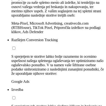
promocije za naše spletno mesto ali izdelke, ki temleljijo na
osnovi vašega vedenja pri brskanju in nakupovanju, ter
merimo njihov uspeh. Z vašim soglasjem na tej spletni strani
uporabljamo naslednje storitve tretjih oseb:
Meta-Pixel, Microsoft Advertising, creativecdn.com
(RTBHouse), TikTok Pixel, Priporočila izdelkov na podlagi
klikov, Ads Defender
Razširjen Conversion Tracking
S sprejetjem te storitve lahko bolje razumemo in ocenimo
uspešnost našega spletnega oglaševanja ter optimiziramo našo
oglaševalsko ponudbo. V ta namen vaše šifrirane osebne
podatke sinhroniziramo z naslednjimi zunanjimi ponudniki, če
že uporabljate njihove storitve:
Google Ads
Izvedba