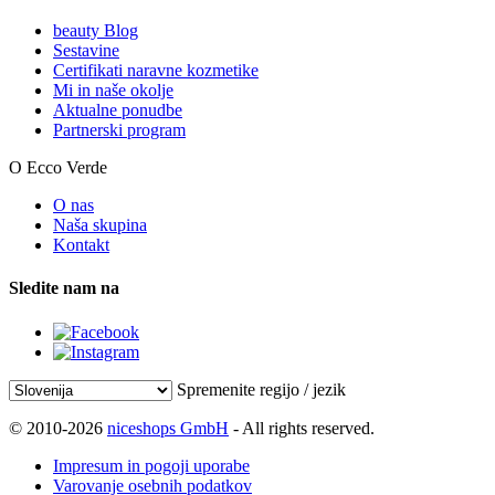
beauty Blog
Sestavine
Certifikati naravne kozmetike
Mi in naše okolje
Aktualne ponudbe
Partnerski program
O Ecco Verde
O nas
Naša skupina
Kontakt
Sledite nam na
Spremenite regijo / jezik
© 2010-2026
niceshops GmbH
- All rights reserved.
Impresum in pogoji uporabe
Varovanje osebnih podatkov