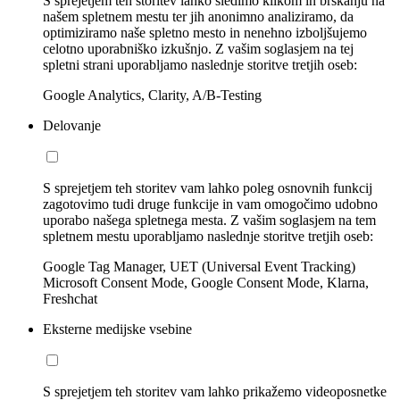
S sprejetjem teh storitev lahko sledimo klikom in brskanju na
našem spletnem mestu ter jih anonimno analiziramo, da
optimiziramo naše spletno mesto in nenehno izboljšujemo
celotno uporabniško izkušnjo. Z vašim soglasjem na tej
spletni strani uporabljamo naslednje storitve tretjih oseb:
Google Analytics, Clarity, A/B-Testing
Delovanje
S sprejetjem teh storitev vam lahko poleg osnovnih funkcij
zagotovimo tudi druge funkcije in vam omogočimo udobno
uporabo našega spletnega mesta. Z vašim soglasjem na tem
spletnem mestu uporabljamo naslednje storitve tretjih oseb:
Google Tag Manager, UET (Universal Event Tracking)
Microsoft Consent Mode, Google Consent Mode, Klarna,
Freshchat
Eksterne medijske vsebine
S sprejetjem teh storitev vam lahko prikažemo videoposnetke