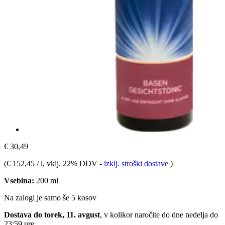
€ 30,49
(
€ 152,45 / l
, vklj. 22% DDV
-
izklj. stroški dostave
)
Vsebina:
200 ml
Na zalogi je samo še 5 kosov
Dostava do torek, 11. avgust
, v kolikor naročite do dne
nedelja do
23:59 ure
.