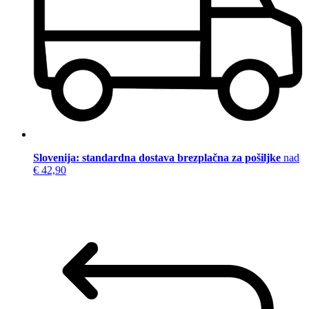
Slovenija: standardna dostava brezplačna za pošiljke
nad
€ 42,90