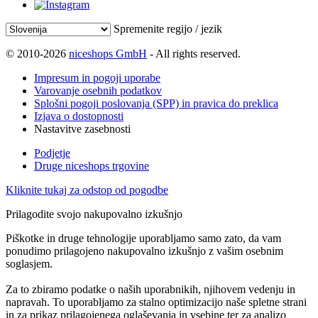
Spremenite regijo / jezik
© 2010-2026
niceshops GmbH
- All rights reserved.
Impresum in pogoji uporabe
Varovanje osebnih podatkov
Splošni pogoji poslovanja (SPP) in pravica do preklica
Izjava o dostopnosti
Nastavitve zasebnosti
Podjetje
Druge niceshops trgovine
Kliknite tukaj za odstop od pogodbe
Prilagodite svojo nakupovalno izkušnjo
Piškotke in druge tehnologije uporabljamo samo zato, da vam
ponudimo prilagojeno nakupovalno izkušnjo z vašim osebnim
soglasjem.
Za to zbiramo podatke o naših uporabnikih, njihovem vedenju in
napravah. To uporabljamo za stalno optimizacijo naše spletne strani
in za prikaz prilagojenega oglaševanja in vsebine ter za analizo