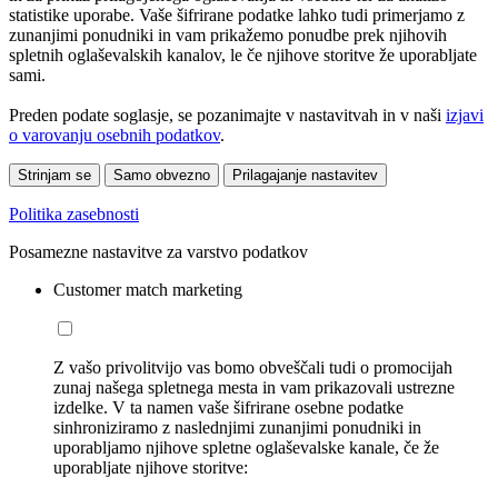
statistike uporabe. Vaše šifrirane podatke lahko tudi primerjamo z
zunanjimi ponudniki in vam prikažemo ponudbe prek njihovih
spletnih oglaševalskih kanalov, le če njihove storitve že uporabljate
sami.
Preden podate soglasje, se pozanimajte v nastavitvah in v naši
izjavi
o varovanju osebnih podatkov
.
Strinjam se
Samo obvezno
Prilagajanje nastavitev
Politika zasebnosti
Posamezne nastavitve za varstvo podatkov
Customer match marketing
Z vašo privolitvijo vas bomo obveščali tudi o promocijah
zunaj našega spletnega mesta in vam prikazovali ustrezne
izdelke. V ta namen vaše šifrirane osebne podatke
sinhroniziramo z naslednjimi zunanjimi ponudniki in
uporabljamo njihove spletne oglaševalske kanale, če že
uporabljate njihove storitve: