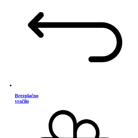
Brezplačno
vračilo