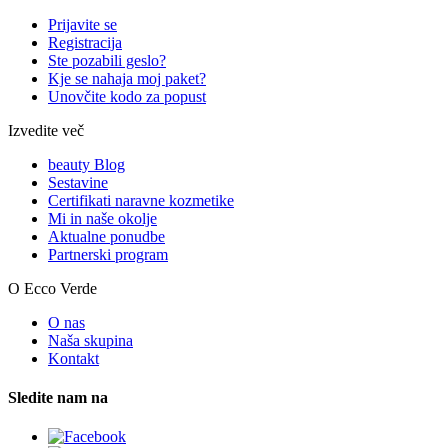
Prijavite se
Registracija
Ste pozabili geslo?
Kje se nahaja moj paket?
Unovčite kodo za popust
Izvedite več
beauty Blog
Sestavine
Certifikati naravne kozmetike
Mi in naše okolje
Aktualne ponudbe
Partnerski program
O Ecco Verde
O nas
Naša skupina
Kontakt
Sledite nam na