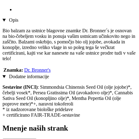
Opis
Bio balzam za ustnice blagovne znamke Dr. Bronner´s je osnovan
na bio-čebeljem vosku in ponuja vašim ustnicam učinkovito nego in
zaščito. Balzami oskrbijo, s pomočjo bio olj jojobe, avokada in
konoplje, izredno veliko vlage in so poleg tega še večkrat
certificirani, kajti vse kar nanesete na vaše ustnice prodre tudi v vaše
telo!
Znamka:
Dr. Bronner's
Dodatne informacije
Sestavine (INCI)
: Simmondsia Chinensis Seed Oil (olje jojobe)*,
čebelji vosek*, Persea Gratissima Oil (avokadovo olje)*, Cannabis
Sativa Seed Oil (konopljino olje)*, Mentha Pepertia Oil (olje
poprove mete)*+, naravni tokoferoli
* iz nadzorovane biološke pridelave
+ certificirano FAIR-TRADE-sestavine
Mnenje naših strank