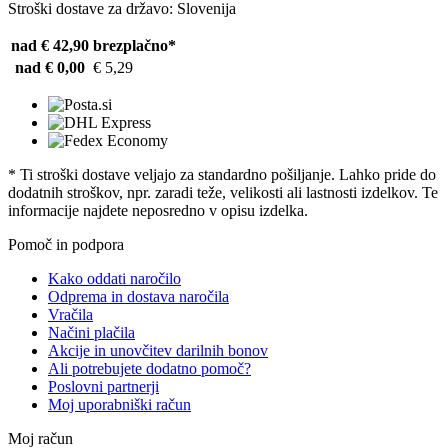
Stroški dostave za državo: Slovenija
nad € 42,90
brezplačno*
nad € 0,00
€ 5,29
* Ti stroški dostave veljajo za standardno pošiljanje. Lahko pride do
dodatnih stroškov, npr. zaradi teže, velikosti ali lastnosti izdelkov. Te
informacije najdete neposredno v opisu izdelka.
Pomoč in podpora
Kako oddati naročilo
Odprema in dostava naročila
Vračila
Načini plačila
Akcije in unovčitev darilnih bonov
Ali potrebujete dodatno pomoč?
Poslovni partnerji
Moj uporabniški račun
Moj račun