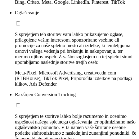
Bing, Criteo, Meta, Google, LinkedIn, Pinterest, TikTok
Oglaševanje
S sprejetjem teh storitev vam lahko prikazujemo oglase,
prilagojene vašim interesom, sponzorirane vsebine ali
promocije za naše spletno mesto ali izdelke, ki temleljijo na
osnovi vašega vedenja pri brskanju in nakupovanju, ter
merimo njihov uspeh. Z vašim soglasjem na tej spletni strani
uporabljamo naslednje storitve tretjih oseb:
Meta-Pixel, Microsoft Advertising, creativecdn.com
(RTBHouse), TikTok Pixel, Priporočila izdelkov na podlagi
klikov, Ads Defender
Razširjen Conversion Tracking
S sprejetjem te storitve lahko bolje razumemo in ocenimo
uspešnost našega spletnega oglaševanja ter optimiziramo našo
oglaševalsko ponudbo. V ta namen vaše šifrirane osebne
podatke sinhroniziramo z naslednjimi zunanjimi ponudniki, če
že uporabljate njihove storitve: