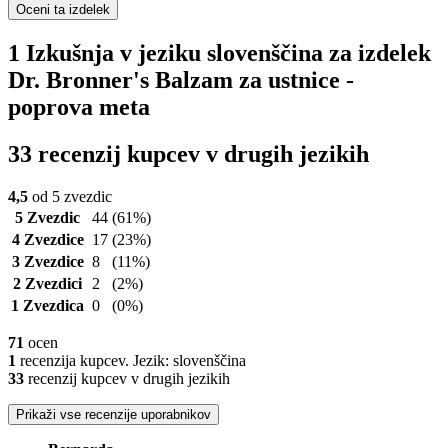
Oceni ta izdelek
1 Izkušnja v jeziku slovenščina za izdelek
Dr. Bronner's Balzam za ustnice -
poprova meta
33 recenzij kupcev v drugih jezikih
4,5
od 5 zvezdic
5 Zvezdic
44
(61%)
4 Zvezdice
17
(23%)
3 Zvezdice
8
(11%)
2 Zvezdici
2
(2%)
1 Zvezdica
0
(0%)
71
ocen
1
recenzija kupcev. Jezik: slovenščina
33
recenzij kupcev v drugih jezikih
Prikaži vse recenzije uporabnikov