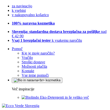
za navigacijo
k vsebini
v nakupovalno košarico
100% naravna kozmetika
Slovenija: standardna dostava brezplačna za pošiljke
nad
€ 42,90
Vsaj 1 brezplačni tester
k vsakemu naročilu
Pomoč
Kje je moje naročilo?
Vračilo
Stroški dostave
Možnosti plačila
Kontakt
Vse teme pomoči
Več inspiracije
Eko-Detergenti in še veliko več