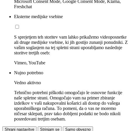
Microsoft Consent Mode, Google Consent Mode, Klarna,
Freshchat
Eksterne medijske vsebine
S sprejetjem teh storitev vam lahko prikažemo videoposnetke
ali druge medijske vsebine, ki jih gostijo zunanji ponudniki. Z
vašim soglasjem na tej spletni strani uporabljamo naslednje
storitve tretjih oseb:
Vimeo, YouTube
Nujno potrebno
Vedno aktivno
Tehnično potrebni piškotki omogočajo le osnovne funkcije
naše spletne strani. Omogočajo vam na primer zbiranje
izdelkov v vaši nakupovalni košarici ali dostop do vašega
uporabniškega računa. To pomeni, da o vas ne moremo
ničesar sklepati, prav tako dobljeni podatki ne bodo nikoli
posredovani tretjim osebam.
Shrani nastavitve
Strinjam se
Samo obvezno