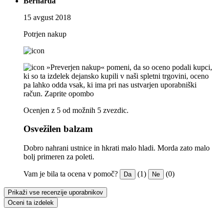
Bernarda
15 avgust 2018
Potrjen nakup
»Preverjen nakup« pomeni, da so oceno podali kupci,
ki so ta izdelek dejansko kupili v naši spletni trgovini, oceno
pa lahko odda vsak, ki ima pri nas ustvarjen uporabniški
račun.
Zaprite opombo
Ocenjen z 5 od možnih 5 zvezdic.
Osvežilen balzam
Dobro nahrani ustnice in hkrati malo hladi. Morda zato malo
bolj primeren za poleti.
Vam je bila ta ocena v pomoč?
(1)
(0)
Da
Ne
Prikaži vse recenzije uporabnikov
Oceni ta izdelek