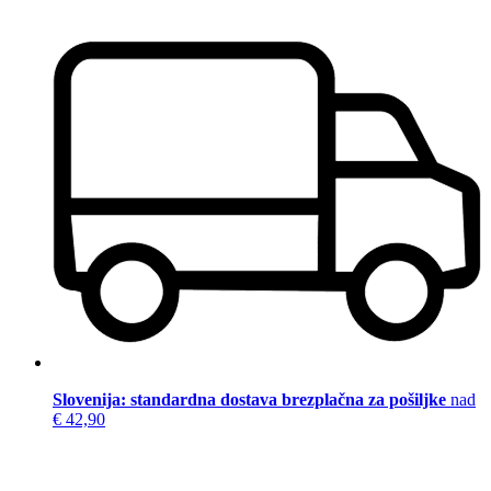
Slovenija: standardna dostava brezplačna za pošiljke
nad
€ 42,90