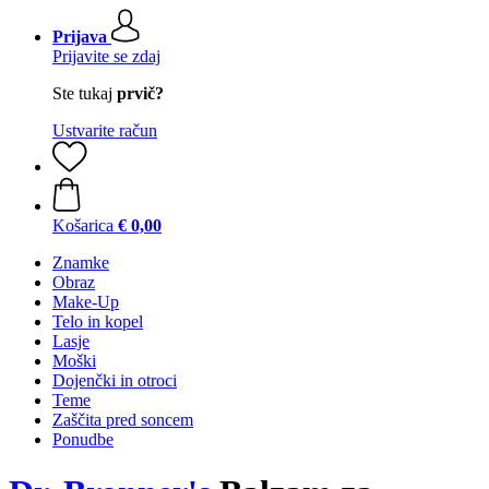
Prijava
Prijavite se zdaj
Ste tukaj
prvič?
Ustvarite račun
Košarica
€ 0,00
Znamke
Obraz
Make-Up
Telo in kopel
Lasje
Moški
Dojenčki in otroci
Teme
Zaščita pred soncem
Ponudbe