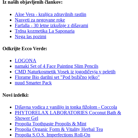
Iz naših objavljenih člankov:
Aloe Vera - kraljica zdravilnih rastlin
Nasveti za negovane roke
Farfalla - 30 letne izkušnje z dišavami
Trdna kozmetika La Saponaria
Nega las pozimi
Odkrijte Ecco Verde:
LOGONA
namaki Set of 4 Face Painting Slim Pencils
CMD Naturkosmetik Vosek iz jogodičevja v peletih
Florame Bio darilni set "Pod božično jelko"
nuud Smarter Pack
Novi izdelki:
Dišavna vodica z vanilijo in tonka fižolom - Coccola
PHYTORELAX LABORATORIES Coconut Bath &
Shower Gel
Propolia Toothpaste Propolis & Mint
Propolia Organic Form & Vitality Herbal Tea
Propolia S.O.S. Imperfections Roll-On