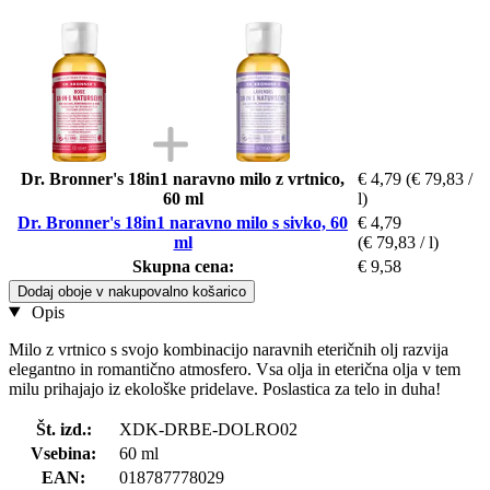
Dr. Bronner's 18in1 naravno milo z vrtnico,
€ 4,79
(€ 79,83 /
60 ml
l)
Dr. Bronner's 18in1 naravno milo s sivko, 60
€ 4,79
ml
(€ 79,83 / l)
Skupna cena:
€ 9,58
Dodaj oboje v nakupovalno košarico
Opis
Milo z vrtnico s svojo kombinacijo naravnih eteričnih olj razvija
elegantno in romantično atmosfero. Vsa olja in eterična olja v tem
milu prihajajo iz ekološke pridelave. Poslastica za telo in duha!
Št. izd.:
XDK-DRBE-DOLRO02
Vsebina:
60 ml
EAN:
018787778029