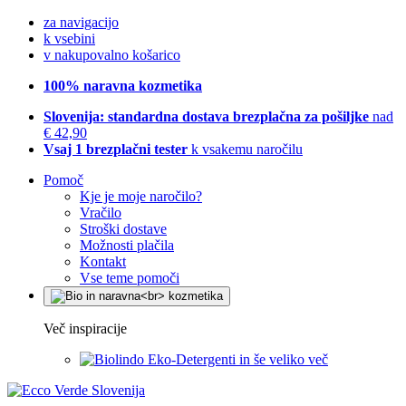
za navigacijo
k vsebini
v nakupovalno košarico
100% naravna kozmetika
Slovenija: standardna dostava brezplačna za pošiljke
nad
€ 42,90
Vsaj 1 brezplačni tester
k vsakemu naročilu
Pomoč
Kje je moje naročilo?
Vračilo
Stroški dostave
Možnosti plačila
Kontakt
Vse teme pomoči
Več inspiracije
Eko-Detergenti in še veliko več