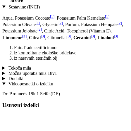
otroci:
Sestavine (INCI)
[1]
[1]
Aqua, Potassium Cocoate
, Potassium Palm Kernelate
,
[1]
[2]
[2]
Potassium Olivate
, Glycerin
, Parfum, Potassium Hempate
,
[2]
Potassium Jo­jobate
, Citric Acid, Tocopherol (Vitamin E),
[3]
[3]
[3]
[3]
[3]
Limonene
,
Citral
, Citronellal
,
Geraniol
,
Linalool
Fair-Trade certificirano
iz kontrolirane ekološke pridelave
iz naravnih eteričnih olj
Tekoča mila
Možna uporaba mila 18v1
Dodatki
Videoposnetki o izdelku
Dr. Bronner's 18in1 Seife (DE)
Ustrezni izdelki