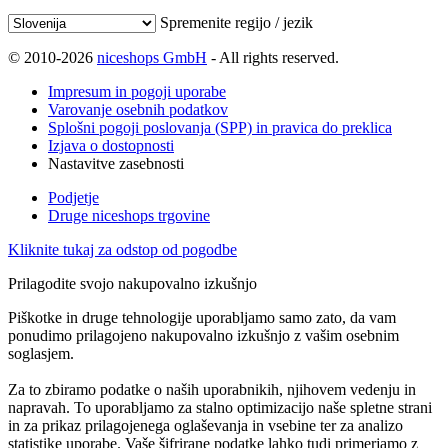
Spremenite regijo / jezik
© 2010-2026
niceshops GmbH
- All rights reserved.
Impresum in pogoji uporabe
Varovanje osebnih podatkov
Splošni pogoji poslovanja (SPP) in pravica do preklica
Izjava o dostopnosti
Nastavitve zasebnosti
Podjetje
Druge niceshops trgovine
Kliknite tukaj za odstop od pogodbe
Prilagodite svojo nakupovalno izkušnjo
Piškotke in druge tehnologije uporabljamo samo zato, da vam
ponudimo prilagojeno nakupovalno izkušnjo z vašim osebnim
soglasjem.
Za to zbiramo podatke o naših uporabnikih, njihovem vedenju in
napravah. To uporabljamo za stalno optimizacijo naše spletne strani
in za prikaz prilagojenega oglaševanja in vsebine ter za analizo
statistike uporabe. Vaše šifrirane podatke lahko tudi primerjamo z