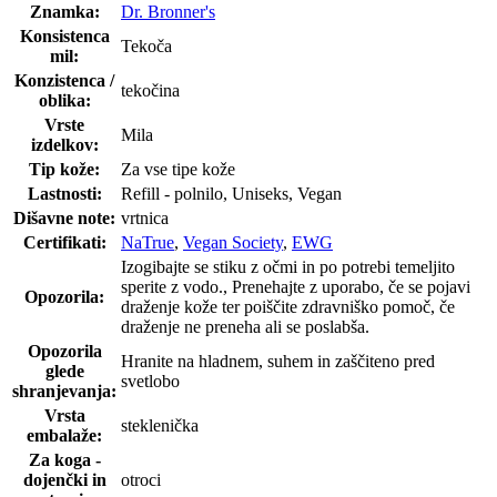
Znamka:
Dr. Bronner's
Konsistenca
Tekoča
mil:
Konzistenca /
tekočina
oblika:
Vrste
Mila
izdelkov:
Tip kože:
Za vse tipe kože
Lastnosti:
Refill - polnilo, Uniseks, Vegan
Dišavne note:
vrtnica
Certifikati:
NaTrue
,
Vegan Society
,
EWG
Izogibajte se stiku z očmi in po potrebi temeljito
sperite z vodo., Prenehajte z uporabo, če se pojavi
Opozorila:
draženje kože ter poiščite zdravniško pomoč, če
draženje ne preneha ali se poslabša.
Opozorila
Hranite na hladnem, suhem in zaščiteno pred
glede
svetlobo
shranjevanja:
Vrsta
steklenička
embalaže:
Za koga -
dojenčki in
otroci