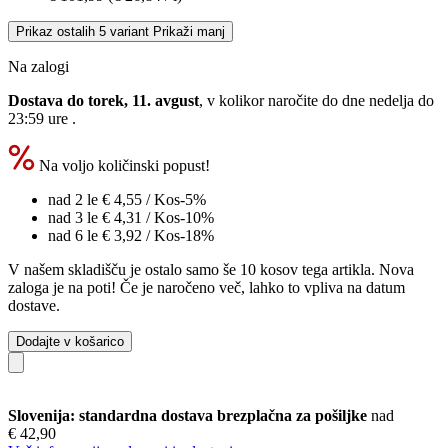
Prikaz ostalih 5 variant
Prikaži manj
Na zalogi
Dostava do torek, 11. avgust
, v kolikor naročite do dne
nedelja do
23:59 ure
.
Na voljo količinski popust!
nad 2 le
€ 4,55
/ Kos
-5%
nad 3 le
€ 4,31
/ Kos
-10%
nad 6 le
€ 3,92
/ Kos
-18%
V našem skladišču je ostalo samo še 10 kosov tega artikla. Nova
zaloga je na poti! Če je naročeno več, lahko to vpliva na datum
dostave.
Dodajte v košarico
Slovenija: standardna dostava brezplačna za pošiljke
nad
€ 42,90