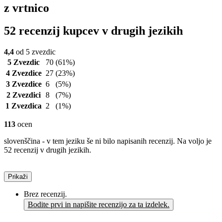
z vrtnico
52 recenzij kupcev v drugih jezikih
4,4
od 5 zvezdic
5 Zvezdic
70
(61%)
4 Zvezdice
27
(23%)
3 Zvezdice
6
(5%)
2 Zvezdici
8
(7%)
1 Zvezdica
2
(1%)
113
ocen
slovenščina - v tem jeziku še ni bilo napisanih recenzij. Na voljo je
52 recenzij v drugih jezikih.
Prikaži
Brez recenzij.
Bodite prvi in napišite recenzijo za ta izdelek.