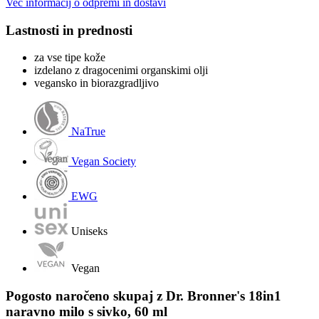
Več informacij o odpremi in dostavi
Lastnosti in prednosti
za vse tipe kože
izdelano z dragocenimi organskimi olji
vegansko in biorazgradljivo
NaTrue
Vegan Society
EWG
Uniseks
Vegan
Pogosto naročeno skupaj z Dr. Bronner's 18in1
naravno milo s sivko, 60 ml