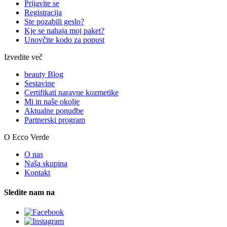
Prijavite se
Registracija
Ste pozabili geslo?
Kje se nahaja moj paket?
Unovčite kodo za popust
Izvedite več
beauty Blog
Sestavine
Certifikati naravne kozmetike
Mi in naše okolje
Aktualne ponudbe
Partnerski program
O Ecco Verde
O nas
Naša skupina
Kontakt
Sledite nam na