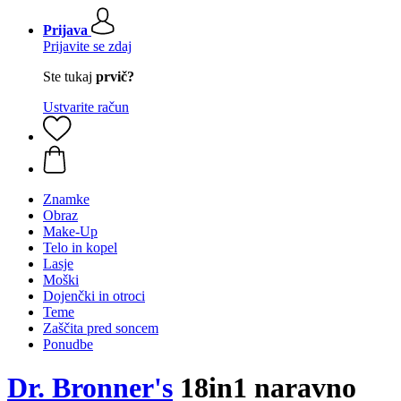
Prijava
Prijavite se zdaj
Ste tukaj
prvič?
Ustvarite račun
Znamke
Obraz
Make-Up
Telo in kopel
Lasje
Moški
Dojenčki in otroci
Teme
Zaščita pred soncem
Ponudbe
Dr. Bronner's
18in1 naravno