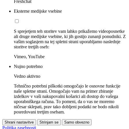
Freshchat
Eksterne medijske vsebine
S sprejetjem teh storitev vam lahko prikažemo videoposnetke
ali druge medijske vsebine, ki jih gostijo zunanji ponudniki. Z
vašim soglasjem na tej spletni strani uporabljamo naslednje
storitve tretjih oseb:
Vimeo, YouTube
Nujno potrebno
Vedno aktivno
Tehnično potrebni piškotki omogočajo le osnovne funkcije
naše spletne strani. Omogočajo vam na primer zbiranje
izdelkov v vaši nakupovalni košarici ali dostop do vašega
uporabniškega računa. To pomeni, da o vas ne moremo
ničesar sklepati, prav tako dobljeni podatki ne bodo nikoli
posredovani tretjim osebam.
Shrani nastavitve
Strinjam se
Samo obvezno
Politika zasebnosti