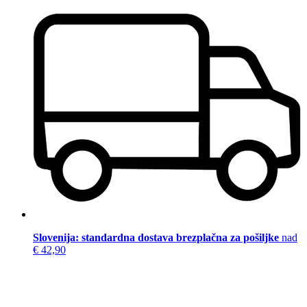
Slovenija: standardna dostava brezplačna za pošiljke
nad
€ 42,90