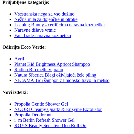
Priljubljene kategorije:
Vsestranska nega za vso dužino
Nežna mila za dojenčke in otroke
Leaping Bunny - certificirna naravna kozmetika
Naravne dišave vrtnic
Fair Trade-naravna kozmetika
Odkrijte Ecco Verde:
Avril
Planet Kid Brightness Apricot Shampoo
Radico Bio methi v prahu
Natura Siberica Blagi oživljajoči žele piling
NICAMA Trdi šampon z limonsko travo in meliso
Novi izdelki:
Propolia Gentle Shower Gel
NUORI Creamy Quartz & Enzyme Exfoliator
Propolia Deodorant
i+m Berlin Refresh Shower Gel
ROYS Beauty Sensitive Deo Roll-On