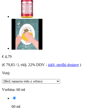
€ 4,79
(
€ 79,83 / l
, vklj. 22% DDV
-
izklj. stroški dostave
)
Vonj:
Vsebina:
60 ml
60 ml