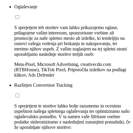
Oglaševanje
S sprejetjem teh storitev vam lahko prikazujemo oglase,
prilagojene vašim interesom, sponzorirane vsebine ali
promocije za naše spletno mesto ali izdelke, ki temleljijo na
osnovi vašega vedenja pri brskanju in nakupovanju, ter
merimo njihov uspeh. Z vašim soglasjem na tej spletni strani
uporabljamo naslednje storitve tretjih oseb:
Meta-Pixel, Microsoft Advertising, creativecdn.com
(RTBHouse), TikTok Pixel, Priporočila izdelkov na podlagi
klikov, Ads Defender
Razširjen Conversion Tracking
S sprejetjem te storitve lahko bolje razumemo in ocenimo
uspešnost našega spletnega oglaševanja ter optimiziramo našo
oglaševalsko ponudbo. V ta namen vaše šifrirane osebne
podatke sinhroniziramo z naslednjimi zunanjimi ponudniki, če
že uporabljate njihove storitve: