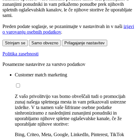
zunanjimi ponudniki in vam prikažemo ponudbe prek njihovih
spletnih oglaševalskih kanalov, le če njihove storitve že uporabljate
sami.
Preden podate soglasje, se pozanimajte v nastavitvah in v naši
izjavi
o varovanju osebnih podatkov
.
Strinjam se
Samo obvezno
Prilagajanje nastavitev
Politika zasebnosti
Posamezne nastavitve za varstvo podatkov
Customer match marketing
Z vašo privolitvijo vas bomo obveščali tudi o promocijah
zunaj našega spletnega mesta in vam prikazovali ustrezne
izdelke. V ta namen vaše šifrirane osebne podatke
sinhroniziramo z naslednjimi zunanjimi ponudniki in
uporabljamo njihove spletne oglaševalske kanale, če že
uporabljate njihove storitve:
Bing, Criteo, Meta, Google, LinkedIn, Pinterest, TikTok