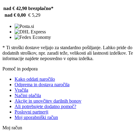
nad € 42,90
brezplačno*
nad € 0,00
€ 5,29
* Ti stroški dostave veljajo za standardno pošiljanje. Lahko pride do
dodatnih stroškov, npr. zaradi teže, velikosti ali lastnosti izdelkov. Te
informacije najdete neposredno v opisu izdelka.
Pomoč in podpora
Kako oddati naročilo
Odprema in dostava naročila
Vračila
Načini plačila
Akcije in unovčitev darilnih bonov
Ali potrebujete dodatno pomoč?
Poslovni partnerji
Moj uporabniški račun
Moj račun