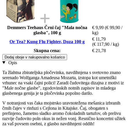
Demmers Teehaus Črni čaj "Mala nočna
€ 9,99
(€ 99,90 /
glasba", 100 g
kg)
€ 11,79
Or Tea? Kung Flu Fighter, Doza 100 g
(€ 117,90 / kg)
Skupna cena:
€ 21,78
Dodaj oboje v nakupovalno košarico
Opis
Ta žlahtna zbirateljska pločevinka, navdihnjena s svetovno znano
serenado Wolfganga Amadeusa Mozarta, izstopa kot umetniški
vrhunec na vsaki čajni polici! Zaradi čudovitega dizajna z motivi iz
"Male nočne glasbe", zgodovinskih notnih zapisov in mladega
glasbenega genija je ta pločevinka popolno darilo.
V notranjosti vas čaka mojstrsko uravnotežena mešanica izbranih
črnih čajev v rinfuzi s Cejlona in Kitajske. Čaj, obogaten s
prefinjeno, žametno sladko aromo čokoladnih tartufov, ob prelivu
razvije čudovito poln okus in nežen vonj. Resnično koncertni užitek
za vaš povsem osebni, z glasbo navdihnjeni oddih!