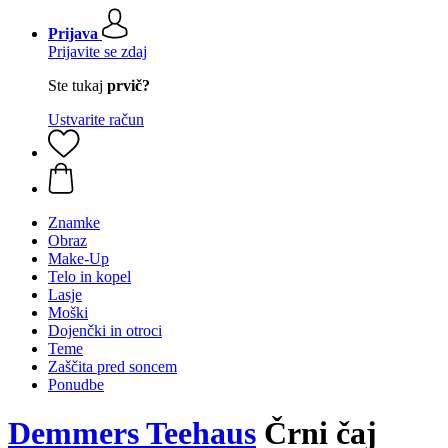
Prijava
Prijavite se zdaj
Ste tukaj
prvič?
Ustvarite račun
Znamke
Obraz
Make-Up
Telo in kopel
Lasje
Moški
Dojenčki in otroci
Teme
Zaščita pred soncem
Ponudbe
Demmers Teehaus
Črni čaj