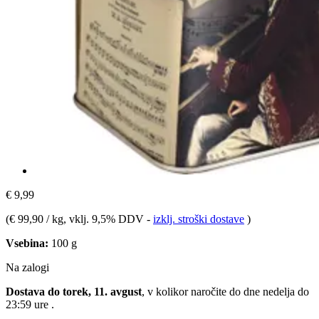
€ 9,99
(
€ 99,90 / kg
, vklj. 9,5% DDV
-
izklj. stroški dostave
)
Vsebina:
100 g
Na zalogi
Dostava do torek, 11. avgust
, v kolikor naročite do dne
nedelja do
23:59 ure
.