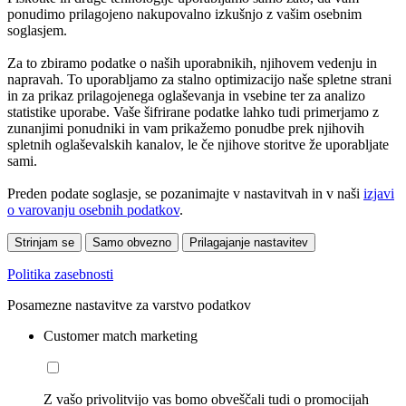
ponudimo prilagojeno nakupovalno izkušnjo z vašim osebnim
soglasjem.
Za to zbiramo podatke o naših uporabnikih, njihovem vedenju in
napravah. To uporabljamo za stalno optimizacijo naše spletne strani
in za prikaz prilagojenega oglaševanja in vsebine ter za analizo
statistike uporabe. Vaše šifrirane podatke lahko tudi primerjamo z
zunanjimi ponudniki in vam prikažemo ponudbe prek njihovih
spletnih oglaševalskih kanalov, le če njihove storitve že uporabljate
sami.
Preden podate soglasje, se pozanimajte v nastavitvah in v naši
izjavi
o varovanju osebnih podatkov
.
Strinjam se
Samo obvezno
Prilagajanje nastavitev
Politika zasebnosti
Posamezne nastavitve za varstvo podatkov
Customer match marketing
Z vašo privolitvijo vas bomo obveščali tudi o promocijah