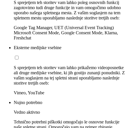
S sprejetjem teh storitev vam lahko poleg osnovnih funkcij
zagotovimo tudi druge funkcije in vam omogočimo udobno
uporabo našega spletnega mesta. Z vašim soglasjem na tem
spletnem mestu uporabljamo naslednje storitve tretjih oseb:
Google Tag Manager, UET (Universal Event Tracking)
Microsoft Consent Mode, Google Consent Mode, Klarna,
Freshchat
Eksterne medijske vsebine
S sprejetjem teh storitev vam lahko prikažemo videoposnetke
ali druge medijske vsebine, ki jih gostijo zunanji ponudniki. Z
vašim soglasjem na tej spletni strani uporabljamo naslednje
storitve tretjih oseb:
Vimeo, YouTube
Nujno potrebno
Vedno aktivno
Tehnično potrebni piškotki omogočajo le osnovne funkcije
naše spletne strani. Omogočajo vam na primer zbiranje