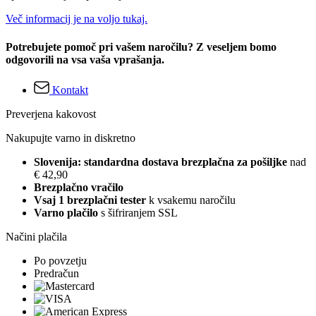
Več informacij je na voljo tukaj.
Potrebujete pomoč pri vašem naročilu? Z veseljem bomo
odgovorili na vsa vaša vprašanja.
Kontakt
Preverjena kakovost
Nakupujte varno in diskretno
Slovenija: standardna dostava brezplačna za pošiljke
nad
€ 42,90
Brezplačno vračilo
Vsaj 1 brezplačni tester
k vsakemu naročilu
Varno plačilo
s šifriranjem SSL
Načini plačila
Po povzetju
Predračun