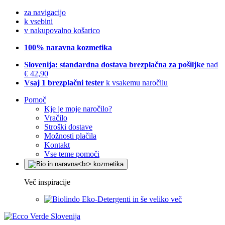
za navigacijo
k vsebini
v nakupovalno košarico
100% naravna kozmetika
Slovenija: standardna dostava brezplačna za pošiljke
nad
€ 42,90
Vsaj 1 brezplačni tester
k vsakemu naročilu
Pomoč
Kje je moje naročilo?
Vračilo
Stroški dostave
Možnosti plačila
Kontakt
Vse teme pomoči
Več inspiracije
Eko-Detergenti in še veliko več