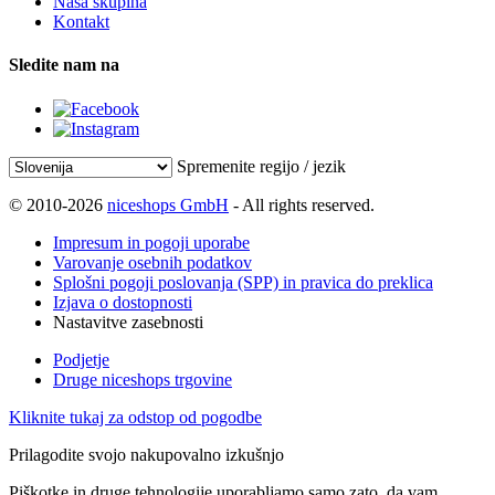
Naša skupina
Kontakt
Sledite nam na
Spremenite regijo / jezik
© 2010-2026
niceshops GmbH
- All rights reserved.
Impresum in pogoji uporabe
Varovanje osebnih podatkov
Splošni pogoji poslovanja (SPP) in pravica do preklica
Izjava o dostopnosti
Nastavitve zasebnosti
Podjetje
Druge niceshops trgovine
Kliknite tukaj za odstop od pogodbe
Prilagodite svojo nakupovalno izkušnjo
Piškotke in druge tehnologije uporabljamo samo zato, da vam