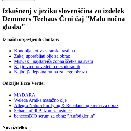
Izkušnenj v jeziku slovenščina za izdelek
Demmers Teehaus Črni čaj "Mala nočna
glasba"
Iz naših objavljenih člankov:
Konoplja kot vsestranska rastlina
Zakaj uporabljati olje za obraz
Miswak - najstarejša zobna ščetka na svetu
Kaj je vredno vedeti o dezodorantih
Najboljša lepotna rutina za nego obraza
Odkrijte Ecco Verde:
MÁDARA
Weleda Arnika masažno olje
Allegro Natura Purifying & Rebalancing krema za obraz
Schau auf di Balzam za ustnice
benecosBIO serum za obraz "Aufbügler:in"
Novi izdelki: