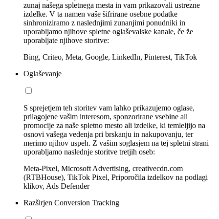
zunaj našega spletnega mesta in vam prikazovali ustrezne
izdelke. V ta namen vaše šifrirane osebne podatke
sinhroniziramo z naslednjimi zunanjimi ponudniki in
uporabljamo njihove spletne oglaševalske kanale, če že
uporabljate njihove storitve:
Bing, Criteo, Meta, Google, LinkedIn, Pinterest, TikTok
Oglaševanje
S sprejetjem teh storitev vam lahko prikazujemo oglase,
prilagojene vašim interesom, sponzorirane vsebine ali
promocije za naše spletno mesto ali izdelke, ki temleljijo na
osnovi vašega vedenja pri brskanju in nakupovanju, ter
merimo njihov uspeh. Z vašim soglasjem na tej spletni strani
uporabljamo naslednje storitve tretjih oseb:
Meta-Pixel, Microsoft Advertising, creativecdn.com
(RTBHouse), TikTok Pixel, Priporočila izdelkov na podlagi
klikov, Ads Defender
Razširjen Conversion Tracking