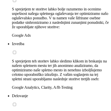
S sprejetjem te storitve lahko bolje razumemo in ocenimo
uspešnost našega spletnega oglaševanja ter optimiziramo našo
oglaševalsko ponudbo. V ta namen vaše šifrirane osebne
podatke sinhroniziramo z naslednjimi zunanjimi ponudniki, če
že uporabljate njihove storitve:
Google Ads
Izvedba
S sprejetjem teh storitev lahko sledimo klikom in brskanju na
našem spletnem mestu ter jih anonimno analiziramo, da
optimiziramo naše spletno mesto in nenehno izboljšujemo
celotno uporabniško izkušnjo. Z vašim soglasjem na tej
spletni strani uporabljamo naslednje storitve tretjih oseb:
Google Analytics, Clarity, A/B-Testing
Delovanje