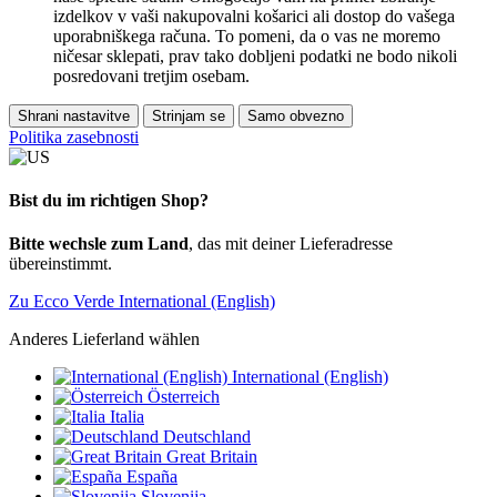
izdelkov v vaši nakupovalni košarici ali dostop do vašega
uporabniškega računa. To pomeni, da o vas ne moremo
ničesar sklepati, prav tako dobljeni podatki ne bodo nikoli
posredovani tretjim osebam.
Shrani nastavitve
Strinjam se
Samo obvezno
Politika zasebnosti
Bist du im richtigen Shop?
Bitte wechsle zum Land
, das mit deiner Lieferadresse
übereinstimmt.
Zu Ecco Verde International (English)
Anderes Lieferland wählen
International (English)
Österreich
Italia
Deutschland
Great Britain
España
Slovenija