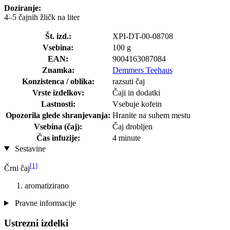
Doziranje:
4–5 čajnih žličk na liter
Št. izd.:
XPI-DT-00-08708
Vsebina:
100 g
EAN:
9004163087084
Znamka:
Demmers Teehaus
Konzistenca / oblika:
razsuti čaj
Vrste izdelkov:
Čaji in dodatki
Lastnosti:
Vsebuje kofein
Opozorila glede shranjevanja:
Hranite na suhem mestu
Vsebina (čaj):
Čaj drobljen
Čas infuzije:
4 minute
Sestavine
[1]
Črni čaj
aromatizirano
Pravne informacije
Ustrezni izdelki