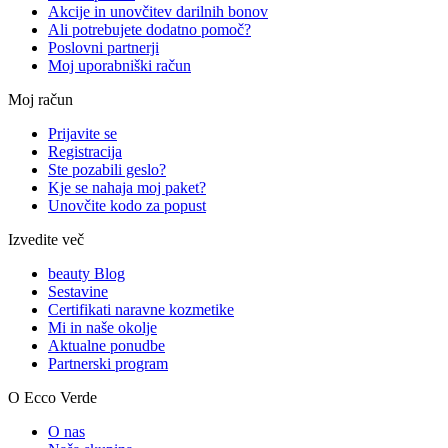
Akcije in unovčitev darilnih bonov
Ali potrebujete dodatno pomoč?
Poslovni partnerji
Moj uporabniški račun
Moj račun
Prijavite se
Registracija
Ste pozabili geslo?
Kje se nahaja moj paket?
Unovčite kodo za popust
Izvedite več
beauty Blog
Sestavine
Certifikati naravne kozmetike
Mi in naše okolje
Aktualne ponudbe
Partnerski program
O Ecco Verde
O nas