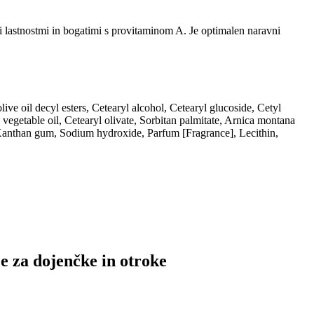
mi lastnostmi in bogatimi s provitaminom A. Je optimalen naravni
ive oil decyl esters, Cetearyl alcohol, Cetearyl glucoside, Cetyl
 vegetable oil, Cetearyl olivate, Sorbitan palmitate, Arnica montana
d, Xanthan gum, Sodium hydroxide, Parfum [Fragrance], Lecithin,
je za dojenčke in otroke