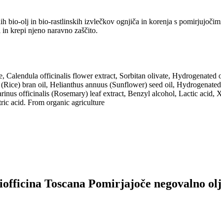
 bio-olj in bio-rastlinskih izvlečkov ognjiča in korenja s pomirjujoči
in krepi njeno naravno zaščito.
 Calendula officinalis flower extract, Sorbitan olivate, Hydrogenated ol
va (Rice) bran oil, Helianthus annuus (Sunflower) seed oil, Hydrogenated
arinus officinalis (Rosemary) leaf extract, Benzyl alcohol, Lactic aci
ic acid. From organic agriculture
Biofficina Toscana Pomirjajoče negovalno ol