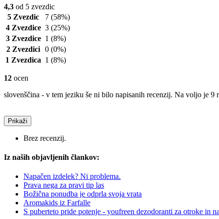
4,3
od 5 zvezdic
5 Zvezdic
7
(58%)
4 Zvezdice
3
(25%)
3 Zvezdice
1
(8%)
2 Zvezdici
0
(0%)
1 Zvezdica
1
(8%)
12
ocen
slovenščina - v tem jeziku še ni bilo napisanih recenzij. Na voljo je 9 
Prikaži
Brez recenzij.
Iz naših objavljenih člankov:
Napačen izdelek? Ni problema.
Prava nega za pravi tip las
Božična ponudba je odprla svoja vrata
Aromakids iz Farfalle
S puberteto pride potenje - youfreen dezodoranti za otroke in na