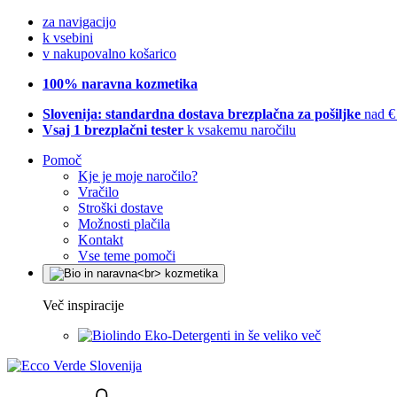
za navigacijo
k vsebini
v nakupovalno košarico
100% naravna kozmetika
Slovenija: standardna dostava brezplačna za pošiljke
nad €
Vsaj 1 brezplačni tester
k vsakemu naročilu
Pomoč
Kje je moje naročilo?
Vračilo
Stroški dostave
Možnosti plačila
Kontakt
Vse teme pomoči
Več inspiracije
Eko-Detergenti in še veliko več