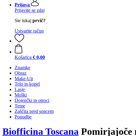
Prijava
Prijavite se zdaj
Ste tukaj
prvič?
Ustvarite račun
Košarica
€ 0,00
Znamke
Obraz
Make-Up
Telo in kopel
Lasje
Moški
Dojenčki in otroci
Teme
Zaščita pred soncem
Ponudbe
Biofficina Toscana
Pomirjajoče n