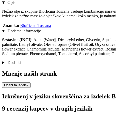
Opis
Nežno olje iz skupine Biofficina Toscana vsebuje kombinacijo naravnih
izdelek za nežno masažo dojenčkov, ki naredi kožo mehko, jo nahrani 
Znamka:
Biofficina Toscana
Dodatne informacije
Sestavine (INCI):
Aqua [Water], Dicaprylyl ether, Glycerin, Squalane,
palmitate, Lauryl olivate, Olea europaea (Olive) fruit oil, Oryza sati
flower extract, Chamomilla recutita (Matricaria) flower extract, Rosm
Sodium phytate, Phenoxyethanol, Tocopherol, Ascorbyl palmitate, Citr
Dodatki
Mnenje naših strank
Oceni ta izdelek
Izkušnenj v jeziku slovenščina za izdelek 
9 recenzij kupcev v drugih jezikih