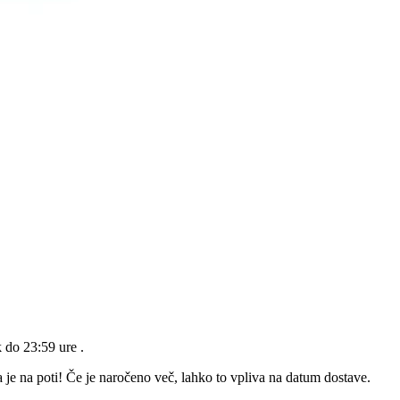
k do 23:59 ure
.
 je na poti! Če je naročeno več, lahko to vpliva na datum dostave.