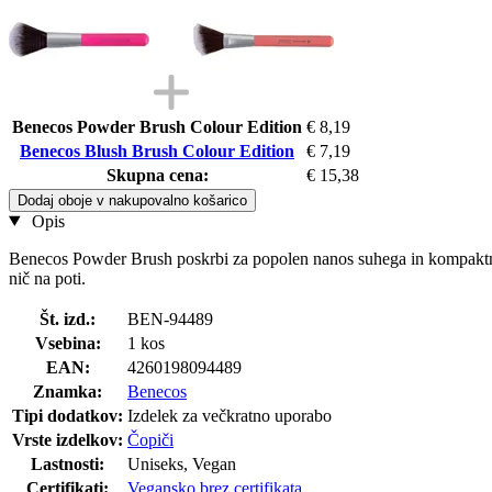
Benecos Powder Brush Colour Edition
€ 8,19
Benecos Blush Brush Colour Edition
€ 7,19
Skupna cena:
€ 15,38
Dodaj oboje v nakupovalno košarico
Opis
Benecos Powder Brush poskrbi za popolen nanos suhega in kompaktnega
nič na poti.
Št. izd.:
BEN-94489
Vsebina:
1 kos
EAN:
4260198094489
Znamka:
Benecos
Tipi dodatkov:
Izdelek za večkratno uporabo
Vrste izdelkov:
Čopiči
Lastnosti:
Uniseks, Vegan
Certifikati:
Vegansko brez certifikata