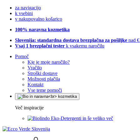
za navigacijo
k vsebini
v nakupovalno košarico
100% naravna kozmetika
Slovenija: standardna dostava brezplačna za pošiljke
nad €
Vsaj 1 brezplačni tester
k vsakemu naročilu
Pomoč
Kje je moje naročilo?
Vračilo
Stroški dostave
Možnosti plačila
Kontakt
Vse teme pomoči
Več inspiracije
Eko-Detergenti in še veliko več