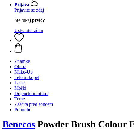
Prijava
Prijavite se zdaj
Ste tukaj
prvič?
Ustvarite račun
Znamke
Obraz
Make-Up
Telo in kopel
Lasje
Moški
Dojenčki in otroci
Teme
Zaščita pred soncem
Ponudbe
Benecos
Powder Brush Colour E