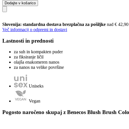
Dodajte v košarico
Slovenija: standardna dostava brezplačna za pošiljke
nad € 42,90
Več informacij o odpremi in dostavi
Lastnosti in prednosti
za suh in kompakten puder
za fiksiranje ličil
olajša enakomeren nanos
za nanos na velike površine
Uniseks
Vegan
Pogosto naročeno skupaj z Benecos Blush Brush Colo