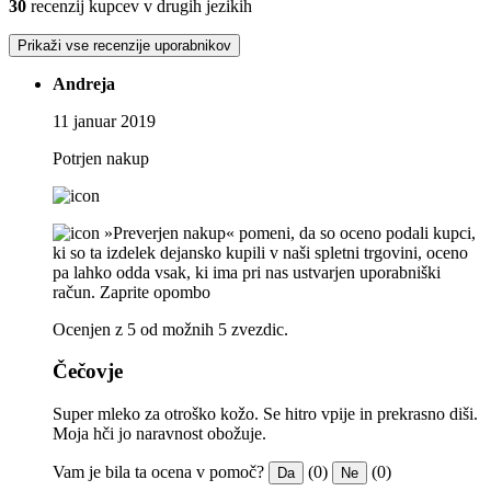
30
recenzij kupcev v drugih jezikih
Prikaži vse recenzije uporabnikov
Andreja
11 januar 2019
Potrjen nakup
»Preverjen nakup« pomeni, da so oceno podali kupci,
ki so ta izdelek dejansko kupili v naši spletni trgovini, oceno
pa lahko odda vsak, ki ima pri nas ustvarjen uporabniški
račun.
Zaprite opombo
Ocenjen z 5 od možnih 5 zvezdic.
Čečovje
Super mleko za otroško kožo. Se hitro vpije in prekrasno diši.
Moja hči jo naravnost obožuje.
Vam je bila ta ocena v pomoč?
(0)
(0)
Da
Ne