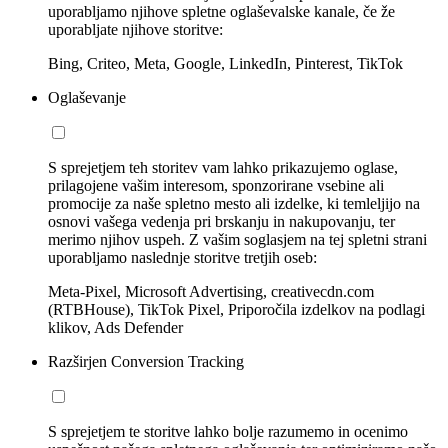
uporabljamo njihove spletne oglaševalske kanale, če že
uporabljate njihove storitve:
Bing, Criteo, Meta, Google, LinkedIn, Pinterest, TikTok
Oglaševanje
S sprejetjem teh storitev vam lahko prikazujemo oglase,
prilagojene vašim interesom, sponzorirane vsebine ali
promocije za naše spletno mesto ali izdelke, ki temleljijo na
osnovi vašega vedenja pri brskanju in nakupovanju, ter
merimo njihov uspeh. Z vašim soglasjem na tej spletni strani
uporabljamo naslednje storitve tretjih oseb:
Meta-Pixel, Microsoft Advertising, creativecdn.com
(RTBHouse), TikTok Pixel, Priporočila izdelkov na podlagi
klikov, Ads Defender
Razširjen Conversion Tracking
S sprejetjem te storitve lahko bolje razumemo in ocenimo