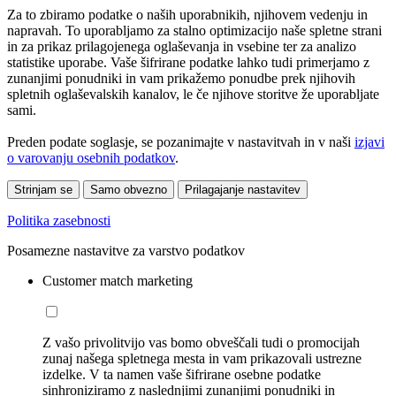
Za to zbiramo podatke o naših uporabnikih, njihovem vedenju in
napravah. To uporabljamo za stalno optimizacijo naše spletne strani
in za prikaz prilagojenega oglaševanja in vsebine ter za analizo
statistike uporabe. Vaše šifrirane podatke lahko tudi primerjamo z
zunanjimi ponudniki in vam prikažemo ponudbe prek njihovih
spletnih oglaševalskih kanalov, le če njihove storitve že uporabljate
sami.
Preden podate soglasje, se pozanimajte v nastavitvah in v naši
izjavi
o varovanju osebnih podatkov
.
Strinjam se
Samo obvezno
Prilagajanje nastavitev
Politika zasebnosti
Posamezne nastavitve za varstvo podatkov
Customer match marketing
Z vašo privolitvijo vas bomo obveščali tudi o promocijah
zunaj našega spletnega mesta in vam prikazovali ustrezne
izdelke. V ta namen vaše šifrirane osebne podatke
sinhroniziramo z naslednjimi zunanjimi ponudniki in