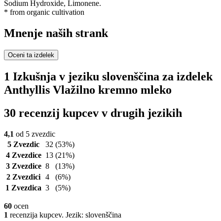
Sodium Hydroxide, Limonene.
* from organic cultivation
Mnenje naših strank
Oceni ta izdelek
1 Izkušnja v jeziku slovenščina za izdelek
Anthyllis Vlažilno kremno mleko
30 recenzij kupcev v drugih jezikih
4,1
od 5 zvezdic
5 Zvezdic
32
(53%)
4 Zvezdice
13
(21%)
3 Zvezdice
8
(13%)
2 Zvezdici
4
(6%)
1 Zvezdica
3
(5%)
60
ocen
1
recenzija kupcev. Jezik: slovenščina