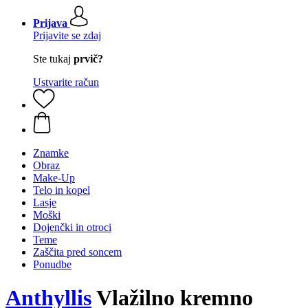
Prijava
Prijavite se zdaj
Ste tukaj
prvič?
Ustvarite račun
Znamke
Obraz
Make-Up
Telo in kopel
Lasje
Moški
Dojenčki in otroci
Teme
Zaščita pred soncem
Ponudbe
Anthyllis
Vlažilno kremno