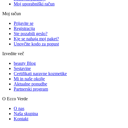
Moj uporabniški račun
Moj račun
Prijavite se
Registracija
Ste pozabili geslo?
Kje se nahaja moj paket?
Unovčite kodo za popust
Izvedite več
beauty Blog
Sestavine
Certifikati naravne kozmetike
Mi in naše okolje
Aktualne ponudbe
Partnerski program
O Ecco Verde
O nas
Naša skupina
Kontakt