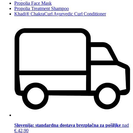
Propolia Face Mask
Propolia Treatment Shampoo
Khadi® ChakraCurl Ayurvedic Curl Conditioner
Slovenija: standardna dostava brezplačna za pošiljke
nad
€ 42,90