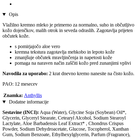
Opis
Vlažilno kremno mleko je primerno za normalno, suho in občutljivo
kožo dojenčkov, malih otrok in seveda odraslih. Zagotavlja prijeten
občutek kože.
s pomirjajočo aloe vero
kremna tekstura zagotavlja mehkobo in lepoto kože
zmanjšuje občutek mravljinčenja in napetosti kože
pomaga na naraven način zaščiti kožo pred zunanjimi vplivi
Navodila za uporabo:
2 krat dnevno kremo nanesite na čisto kožo.
PAO: 12 mesecev
Znamka:
Anthyllis
Dodatne informacije
Sestavine (INCI):
Aqua (Water), Glycine Soja (Soybean) Oil*,
Glycerin, Glyceryl Stearate, Cetearyl Alcohol, Sodium Stearoyl
Lactylate, Aloe Barbadensis Leaf Extract* , Chondrus Crispus
Powder, Sodium Dehydroacetate, Glucose, Tocopherol, Xanthan
Gum, Sodium Benzoate, Ethylhexylglycerin, Parfum (Fragrance),