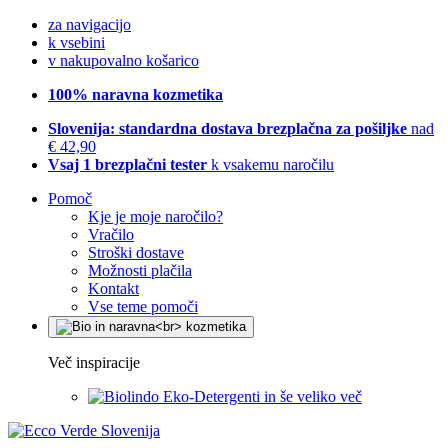
za navigacijo
k vsebini
v nakupovalno košarico
100% naravna kozmetika
Slovenija: standardna dostava brezplačna za pošiljke
nad
€ 42,90
Vsaj 1 brezplačni tester
k vsakemu naročilu
Pomoč
Kje je moje naročilo?
Vračilo
Stroški dostave
Možnosti plačila
Kontakt
Vse teme pomoči
Več inspiracije
Eko-Detergenti in še veliko več