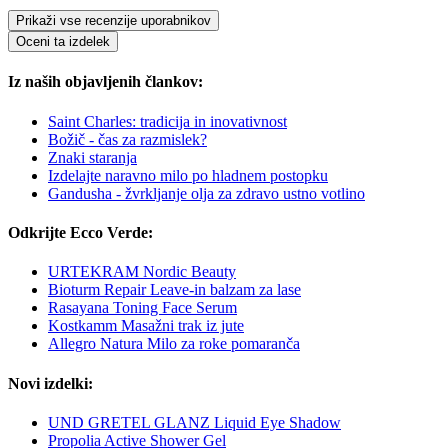
Prikaži vse recenzije uporabnikov
Oceni ta izdelek
Iz naših objavljenih člankov:
Saint Charles: tradicija in inovativnost
Božič - čas za razmislek?
Znaki staranja
Izdelajte naravno milo po hladnem postopku
Gandusha - žvrkljanje olja za zdravo ustno votlino
Odkrijte Ecco Verde:
URTEKRAM Nordic Beauty
Bioturm Repair Leave-in balzam za lase
Rasayana Toning Face Serum
Kostkamm Masažni trak iz jute
Allegro Natura Milo za roke pomaranča
Novi izdelki:
UND GRETEL GLANZ Liquid Eye Shadow
Propolia Active Shower Gel