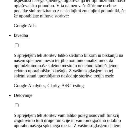
uspešnost našega spletnega oglaševanja ter optimiziramo našo
oglaševalsko ponudbo. V ta namen vaše šifrirane osebne
podatke sinhroniziramo z naslednjimi zunanjimi ponudniki, če
že uporabljate njihove storitve:
Google Ads
Izvedba
S sprejetjem teh storitev lahko sledimo klikom in brskanju na
našem spletnem mestu ter jih anonimno analiziramo, da
optimiziramo naše spletno mesto in nenehno izboljšujemo
celotno uporabniško izkušnjo. Z vašim soglasjem na tej
spletni strani uporabljamo naslednje storitve tretjih oseb:
Google Analytics, Clarity, A/B-Testing
Delovanje
S sprejetjem teh storitev vam lahko poleg osnovnih funkcij
zagotovimo tudi druge funkcije in vam omogočimo udobno
uporabo našega spletnega mesta. Z vašim soglasjem na tem