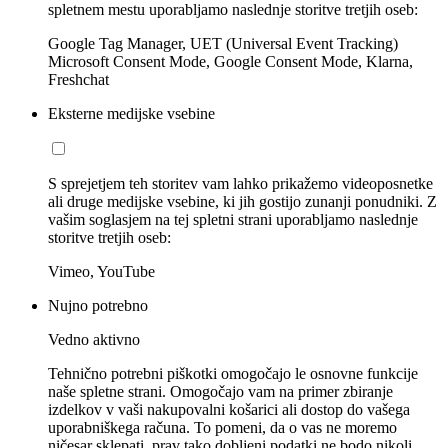
spletnem mestu uporabljamo naslednje storitve tretjih oseb:
Google Tag Manager, UET (Universal Event Tracking)
Microsoft Consent Mode, Google Consent Mode, Klarna,
Freshchat
Eksterne medijske vsebine
S sprejetjem teh storitev vam lahko prikažemo videoposnetke
ali druge medijske vsebine, ki jih gostijo zunanji ponudniki. Z
vašim soglasjem na tej spletni strani uporabljamo naslednje
storitve tretjih oseb:
Vimeo, YouTube
Nujno potrebno
Vedno aktivno
Tehnično potrebni piškotki omogočajo le osnovne funkcije
naše spletne strani. Omogočajo vam na primer zbiranje
izdelkov v vaši nakupovalni košarici ali dostop do vašega
uporabniškega računa. To pomeni, da o vas ne moremo
ničesar sklepati, prav tako dobljeni podatki ne bodo nikoli