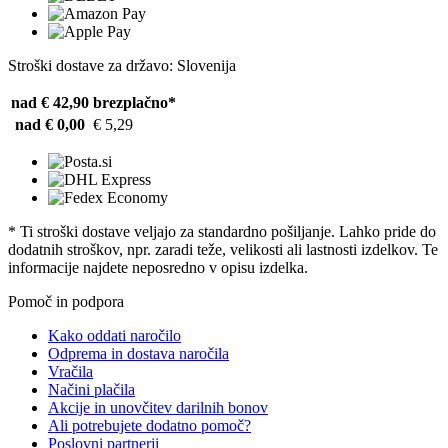
Stroški dostave za državo: Slovenija
nad € 42,90
brezplačno*
nad € 0,00
€ 5,29
* Ti stroški dostave veljajo za standardno pošiljanje. Lahko pride do
dodatnih stroškov, npr. zaradi teže, velikosti ali lastnosti izdelkov. Te
informacije najdete neposredno v opisu izdelka.
Pomoč in podpora
Kako oddati naročilo
Odprema in dostava naročila
Vračila
Načini plačila
Akcije in unovčitev darilnih bonov
Ali potrebujete dodatno pomoč?
Poslovni partnerji