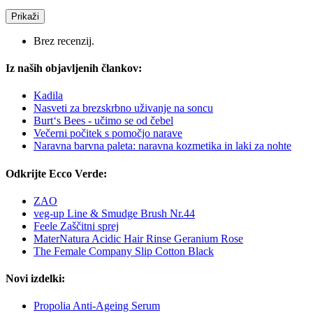
Prikaži
Brez recenzij.
Iz naših objavljenih člankov:
Kadila
Nasveti za brezskrbno uživanje na soncu
Burt‘s Bees - učimo se od čebel
Večerni počitek s pomočjo narave
Naravna barvna paleta: naravna kozmetika in laki za nohte
Odkrijte Ecco Verde:
ZAO
veg-up Line & Smudge Brush Nr.44
Feele Zaščitni sprej
MaterNatura Acidic Hair Rinse Geranium Rose
The Female Company Slip Cotton Black
Novi izdelki:
Propolia Anti-Ageing Serum