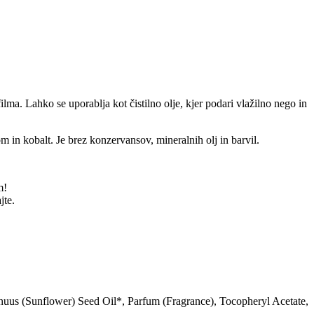
ma. Lahko se uporablja kot čistilno olje, kjer podari vlažilno nego in
rom in kobalt. Je brez konzervansov, mineralnih olj in barvil.
m!
jte.
uus (Sunflower) Seed Oil*, Parfum (Fragrance), Tocopheryl Acetate,