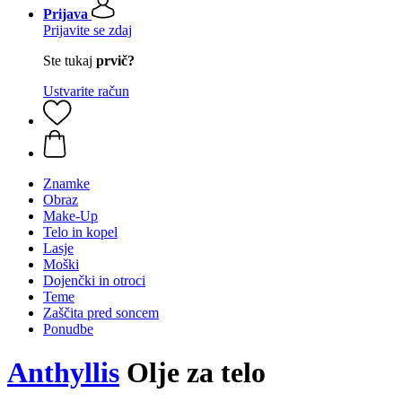
Prijava
Prijavite se zdaj
Ste tukaj
prvič?
Ustvarite račun
Znamke
Obraz
Make-Up
Telo in kopel
Lasje
Moški
Dojenčki in otroci
Teme
Zaščita pred soncem
Ponudbe
Anthyllis
Olje za telo