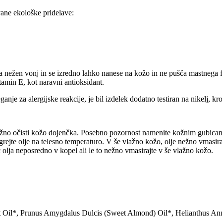
ovane ekološke pridelave:
 nežen vonj in se izredno lahko nanese na kožo in ne pušča mastnega fil
amin E, kot naravni antioksidant.
ganje za alergijske reakcije, je bil izdelek dodatno testiran na nikelj, k
nežno očisti kožo dojenčka. Posebno pozornost namenite kožnim gubica
ogrejte olje na telesno temperaturo. V še vlažno kožo, olje nežno vmasira
olja neposredno v kopel ali le to nežno vmasirajte v še vlažno kožo.
t Oil*, Prunus Amygdalus Dulcis (Sweet Almond) Oil*, Helianthus Ann