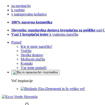
za navigacijo
k vsebini
v nakupovalno košarico
100% naravna kozmetika
Slovenija: standardna dostava brezplačna za pošiljke
nad €
Vsaj 1 brezplačni tester
k vsakemu naročilu
Pomoč
Kje je moje naročilo?
Vračilo
Stroški dostave
Možnosti plačila
Kontakt
Vse teme pomoči
Več inspiracije
Eko-Detergenti in še veliko več