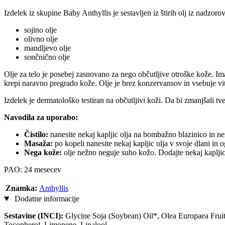
Izdelek iz skupine Baby Anthyllis je sestavljen iz štirih olj iz nadzor
sojino olje
olivno olje
mandljevo olje
sončnično olje
Olje za telo je posebej zasnovano za nego občutljive otroške kože. Ima
krepi naravno pregrado kože. Olje je brez konzervansov in vsebuje vit
Izdelek je dermatološko testiran na občutljivi koži. Da bi zmanjšali tve
Navodila za uporabo:
Čistilo:
nanesite nekaj kapljic olja na bombažno blazinico in 
Masaža:
po kopeli nanesite nekaj kapljic olja v svoje dlani in 
Nega kože:
olje nežno neguje suho kožo. Dodajte nekaj kapljic 
PAO: 24 mesecev
Znamka:
Anthyllis
Dodatne informacije
Sestavine (INCI):
Glycine Soja (Soybean) Oil*, Olea Europaea Frui
Tocopherol, Limonene, Linalool.