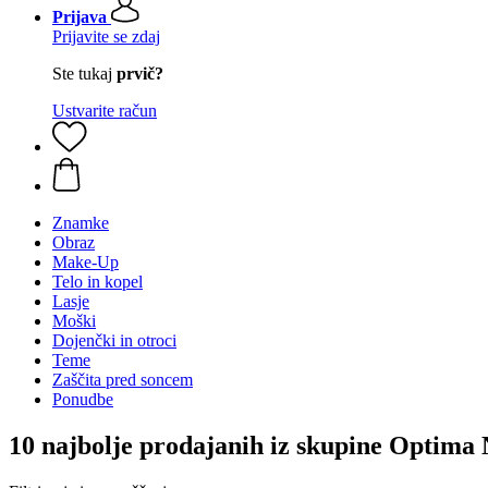
Prijava
Prijavite se zdaj
Ste tukaj
prvič?
Ustvarite račun
Znamke
Obraz
Make-Up
Telo in kopel
Lasje
Moški
Dojenčki in otroci
Teme
Zaščita pred soncem
Ponudbe
10 najbolje prodajanih iz skupine Optima 