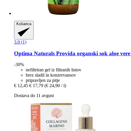
Košarica
3.0 (1)
Optima Naturals
Provida organski sok aloe vere
-30%
nefiltriran gel iz filiranih listov
brez sladil in konzervansov
pripravljen za pitje
€ 12,45
€ 17,79
(€ 24,90 / l)
Dostava do 11 avgust