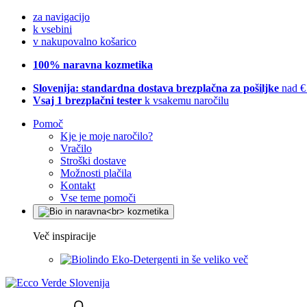
za navigacijo
k vsebini
v nakupovalno košarico
100% naravna kozmetika
Slovenija: standardna dostava brezplačna za pošiljke
nad €
Vsaj 1 brezplačni tester
k vsakemu naročilu
Pomoč
Kje je moje naročilo?
Vračilo
Stroški dostave
Možnosti plačila
Kontakt
Vse teme pomoči
Več inspiracije
Eko-Detergenti in še veliko več