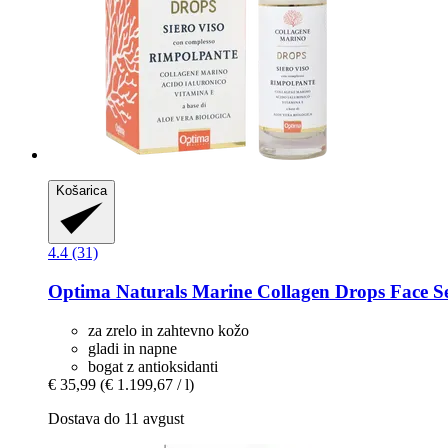
Košarica
4.4 (31)
Optima Naturals
Marine Collagen Drops Face S
za zrelo in zahtevno kožo
gladi in napne
bogat z antioksidanti
€ 35,99
(€ 1.199,67 / l)
Dostava do 11 avgust