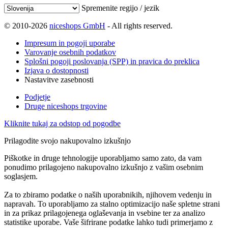
Spremenite regijo / jezik
© 2010-2026
niceshops GmbH
- All rights reserved.
Impresum in pogoji uporabe
Varovanje osebnih podatkov
Splošni pogoji poslovanja (SPP) in pravica do preklica
Izjava o dostopnosti
Nastavitve zasebnosti
Podjetje
Druge niceshops trgovine
Kliknite tukaj za odstop od pogodbe
Prilagodite svojo nakupovalno izkušnjo
Piškotke in druge tehnologije uporabljamo samo zato, da vam
ponudimo prilagojeno nakupovalno izkušnjo z vašim osebnim
soglasjem.
Za to zbiramo podatke o naših uporabnikih, njihovem vedenju in
napravah. To uporabljamo za stalno optimizacijo naše spletne strani
in za prikaz prilagojenega oglaševanja in vsebine ter za analizo
statistike uporabe. Vaše šifrirane podatke lahko tudi primerjamo z