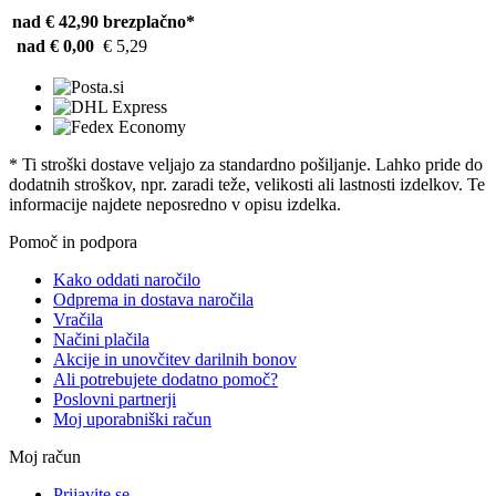
nad € 42,90
brezplačno*
nad € 0,00
€ 5,29
* Ti stroški dostave veljajo za standardno pošiljanje. Lahko pride do
dodatnih stroškov, npr. zaradi teže, velikosti ali lastnosti izdelkov. Te
informacije najdete neposredno v opisu izdelka.
Pomoč in podpora
Kako oddati naročilo
Odprema in dostava naročila
Vračila
Načini plačila
Akcije in unovčitev darilnih bonov
Ali potrebujete dodatno pomoč?
Poslovni partnerji
Moj uporabniški račun
Moj račun
Prijavite se