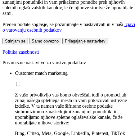
zunanjimi ponudniki in vam prikažemo ponudbe prek njihovih
spletnih oglaševalskih kanalov, le če njihove storitve že uporabljate
sami.
Preden podate soglasje, se pozanimajte v nastavitvah in v naši
izjavi
o varovanju osebnih podatkov
.
Strinjam se
Samo obvezno
Prilagajanje nastavitev
Politika zasebnosti
Posamezne nastavitve za varstvo podatkov
Customer match marketing
Z vašo privolitvijo vas bomo obveščali tudi o promocijah
zunaj našega spletnega mesta in vam prikazovali ustrezne
izdelke. V ta namen vaše šifrirane osebne podatke
sinhroniziramo z naslednjimi zunanjimi ponudniki in
uporabljamo njihove spletne oglaševalske kanale, če že
uporabljate njihove storitve:
Bing, Criteo, Meta, Google, LinkedIn, Pinterest, TikTok