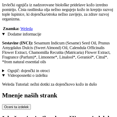
Izvlečki ognjiča iz nadzorovane biološke pridelave kožo izredno
pomirijo. Čista rastlinska olja nežno negujejo kožo in krepijo razvoj
tople lupinice, ki dojenčka/otroka nežno zavijejo, za zdrav razvoj
organizma.
Znamka:
Weleda
Dodatne informacije
Sestavine (INCI):
Sesamum Indicum (Sesame) Seed Oil, Prunus
Amygdalus Dulcis (Sweet Almond) Oil, Calendula Officinalis
Flower Extract, Chamomilla Recutita (Matricaria) Flower Extract,
Fragrance (Parfum)*, Limonene*, Linalool*, Geraniol*, Citral*.
*from natural essential oils
Ognjič: dojenčki in otroci
Videoposnetki o izdelku
Weleda Tutorial: nežni dotiki za dojenčkovo kožo in dušo
Mnenje naših strank
Oceni ta izdelek