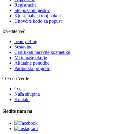
Registracija
Ste pozabili geslo?
Kje se nahaja moj paket?
Unovčite kodo za popust
Izvedite več
beauty Blog
Sestavine
Certifikati naravne kozmetike
Mi in naše okolje
Aktualne ponudbe
Partnerski program
O Ecco Verde
O nas
Naša skupina
Kontakt
Sledite nam na