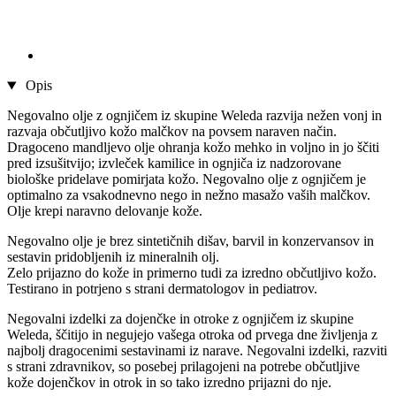
Opis
Negovalno olje z ognjičem iz skupine Weleda razvija nežen vonj in
razvaja občutljivo kožo malčkov na povsem naraven način.
Dragoceno mandljevo olje ohranja kožo mehko in voljno in jo ščiti
pred izsušitvijo; izvleček kamilice in ognjiča iz nadzorovane
biološke pridelave pomirjata kožo. Negovalno olje z ognjičem je
optimalno za vsakodnevno nego in nežno masažo vaših malčkov.
Olje krepi naravno delovanje kože.
Negovalno olje je brez sintetičnih dišav, barvil in konzervansov in
sestavin pridobljenih iz mineralnih olj.
Zelo prijazno do kože in primerno tudi za izredno občutljivo kožo.
Testirano in potrjeno s strani dermatologov in pediatrov.
Negovalni izdelki za dojenčke in otroke z ognjičem iz skupine
Weleda, ščitijo in negujejo vašega otroka od prvega dne življenja z
najbolj dragocenimi sestavinami iz narave. Negovalni izdelki, razviti
s strani zdravnikov, so posebej prilagojeni na potrebe občutljive
kože dojenčkov in otrok in so tako izredno prijazni do nje.