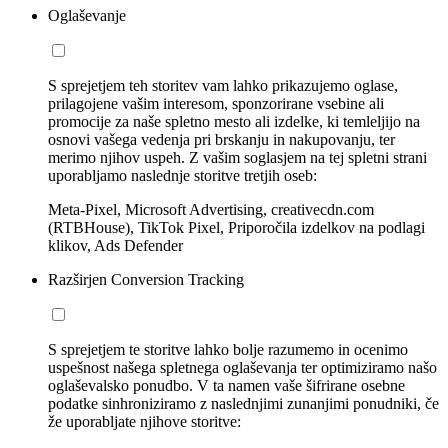
Oglaševanje
S sprejetjem teh storitev vam lahko prikazujemo oglase,
prilagojene vašim interesom, sponzorirane vsebine ali
promocije za naše spletno mesto ali izdelke, ki temleljijo na
osnovi vašega vedenja pri brskanju in nakupovanju, ter
merimo njihov uspeh. Z vašim soglasjem na tej spletni strani
uporabljamo naslednje storitve tretjih oseb:
Meta-Pixel, Microsoft Advertising, creativecdn.com
(RTBHouse), TikTok Pixel, Priporočila izdelkov na podlagi
klikov, Ads Defender
Razširjen Conversion Tracking
S sprejetjem te storitve lahko bolje razumemo in ocenimo
uspešnost našega spletnega oglaševanja ter optimiziramo našo
oglaševalsko ponudbo. V ta namen vaše šifrirane osebne
podatke sinhroniziramo z naslednjimi zunanjimi ponudniki, če
že uporabljate njihove storitve: