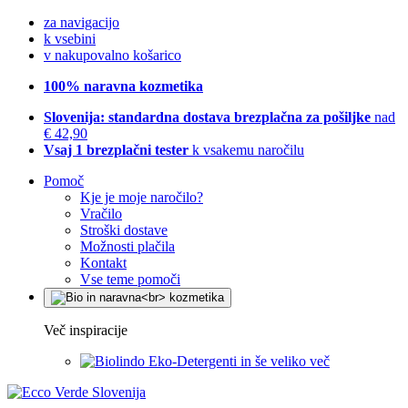
za navigacijo
k vsebini
v nakupovalno košarico
100% naravna kozmetika
Slovenija: standardna dostava brezplačna za pošiljke
nad
€ 42,90
Vsaj 1 brezplačni tester
k vsakemu naročilu
Pomoč
Kje je moje naročilo?
Vračilo
Stroški dostave
Možnosti plačila
Kontakt
Vse teme pomoči
Več inspiracije
Eko-Detergenti in še veliko več