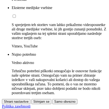
Eksterne medijske vsebine
S sprejetjem teh storitev vam lahko prikažemo videoposnetke
ali druge medijske vsebine, ki jih gostijo zunanji ponudniki. Z
vašim soglasjem na tej spletni strani uporabljamo naslednje
storitve tretjih oseb:
Vimeo, YouTube
Nujno potrebno
Vedno aktivno
Tehnično potrebni piškotki omogočajo le osnovne funkcije
naše spletne strani. Omogočajo vam na primer zbiranje
izdelkov v vaši nakupovalni košarici ali dostop do vašega
uporabniškega računa. To pomeni, da o vas ne moremo
ničesar sklepati, prav tako dobljeni podatki ne bodo nikoli
posredovani tretjim osebam.
Shrani nastavitve
Strinjam se
Samo obvezno
Politika zasebnosti