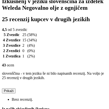
Izkušnenj v jeziku slovenščina za izdelek
Weleda Negovalno olje z ognjičem
25 recenzij kupcev v drugih jezikih
4,5
od 5 zvezdic
5 Zvezdic
25
(58%)
4 Zvezdice
15
(34%)
3 Zvezdice
2
(4%)
2 Zvezdici
0
(0%)
1 Zvezdica
1
(2%)
43
ocen
slovenščina - v tem jeziku še ni bilo napisanih recenzij. Na voljo je
25 recenzij v drugih jezikih.
Prikaži
Brez recenzij.
Iz naših objavljenih člankov: