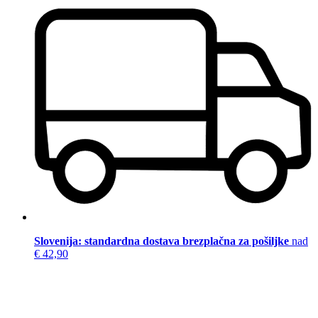
Slovenija: standardna dostava brezplačna za pošiljke
nad
€ 42,90