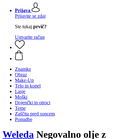
Prijava
Prijavite se zdaj
Ste tukaj
prvič?
Ustvarite račun
Znamke
Obraz
Make-Up
Telo in kopel
Lasje
Moški
Dojenčki in otroci
Teme
Zaščita pred soncem
Ponudbe
Weleda
Negovalno olje z