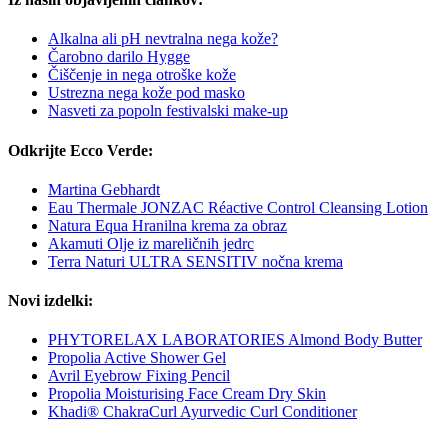
Alkalna ali pH nevtralna nega kože?
Čarobno darilo Hygge
Čiščenje in nega otroške kože
Ustrezna nega kože pod masko
Nasveti za popoln festivalski make-up
Odkrijte Ecco Verde:
Martina Gebhardt
Eau Thermale JONZAC Réactive Control Cleansing Lotion
Natura Equa Hranilna krema za obraz
Akamuti Olje iz mareličnih jedrc
Terra Naturi ULTRA SENSITIV nočna krema
Novi izdelki:
PHYTORELAX LABORATORIES Almond Body Butter
Propolia Active Shower Gel
Avril Eyebrow Fixing Pencil
Propolia Moisturising Face Cream Dry Skin
Khadi® ChakraCurl Ayurvedic Curl Conditioner