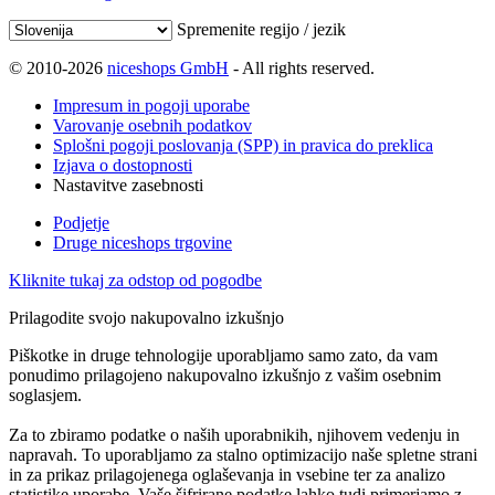
Spremenite regijo / jezik
© 2010-2026
niceshops GmbH
- All rights reserved.
Impresum in pogoji uporabe
Varovanje osebnih podatkov
Splošni pogoji poslovanja (SPP) in pravica do preklica
Izjava o dostopnosti
Nastavitve zasebnosti
Podjetje
Druge niceshops trgovine
Kliknite tukaj za odstop od pogodbe
Prilagodite svojo nakupovalno izkušnjo
Piškotke in druge tehnologije uporabljamo samo zato, da vam
ponudimo prilagojeno nakupovalno izkušnjo z vašim osebnim
soglasjem.
Za to zbiramo podatke o naših uporabnikih, njihovem vedenju in
napravah. To uporabljamo za stalno optimizacijo naše spletne strani
in za prikaz prilagojenega oglaševanja in vsebine ter za analizo
statistike uporabe. Vaše šifrirane podatke lahko tudi primerjamo z