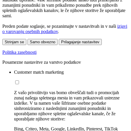
zunanjimi ponudniki in vam prikažemo ponudbe prek njihovih
spletnih oglaševalskih kanalov, le če njihove storitve že uporabljate
sami.
Preden podate soglasje, se pozanimajte v nastavitvah in v naši
izjavi
o varovanju osebnih podatkov
.
Strinjam se
Samo obvezno
Prilagajanje nastavitev
Politika zasebnosti
Posamezne nastavitve za varstvo podatkov
Customer match marketing
Z vašo privolitvijo vas bomo obveščali tudi o promocijah
zunaj našega spletnega mesta in vam prikazovali ustrezne
izdelke. V ta namen vaše šifrirane osebne podatke
sinhroniziramo z naslednjimi zunanjimi ponudniki in
uporabljamo njihove spletne oglaševalske kanale, če že
uporabljate njihove storitve:
Bing, Criteo, Meta, Google, LinkedIn, Pinterest, TikTok