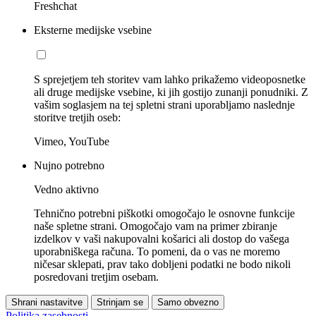
Freshchat
Eksterne medijske vsebine
S sprejetjem teh storitev vam lahko prikažemo videoposnetke
ali druge medijske vsebine, ki jih gostijo zunanji ponudniki. Z
vašim soglasjem na tej spletni strani uporabljamo naslednje
storitve tretjih oseb:
Vimeo, YouTube
Nujno potrebno
Vedno aktivno
Tehnično potrebni piškotki omogočajo le osnovne funkcije
naše spletne strani. Omogočajo vam na primer zbiranje
izdelkov v vaši nakupovalni košarici ali dostop do vašega
uporabniškega računa. To pomeni, da o vas ne moremo
ničesar sklepati, prav tako dobljeni podatki ne bodo nikoli
posredovani tretjim osebam.
Shrani nastavitve
Strinjam se
Samo obvezno
Politika zasebnosti