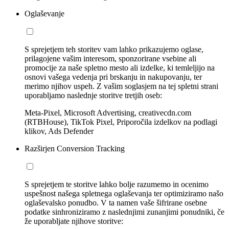
Oglaševanje
S sprejetjem teh storitev vam lahko prikazujemo oglase,
prilagojene vašim interesom, sponzorirane vsebine ali
promocije za naše spletno mesto ali izdelke, ki temleljijo na
osnovi vašega vedenja pri brskanju in nakupovanju, ter
merimo njihov uspeh. Z vašim soglasjem na tej spletni strani
uporabljamo naslednje storitve tretjih oseb:
Meta-Pixel, Microsoft Advertising, creativecdn.com
(RTBHouse), TikTok Pixel, Priporočila izdelkov na podlagi
klikov, Ads Defender
Razširjen Conversion Tracking
S sprejetjem te storitve lahko bolje razumemo in ocenimo
uspešnost našega spletnega oglaševanja ter optimiziramo našo
oglaševalsko ponudbo. V ta namen vaše šifrirane osebne
podatke sinhroniziramo z naslednjimi zunanjimi ponudniki, če
že uporabljate njihove storitve: