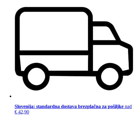
Slovenija: standardna dostava brezplačna za pošiljke
nad
€ 42,90