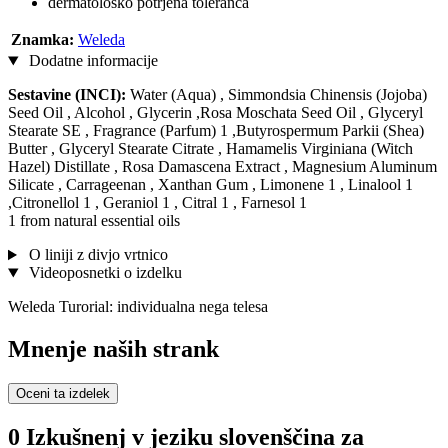
dermatološko potrjena toleranca
Znamka:
Weleda
Dodatne informacije
Sestavine (INCI):
Water (Aqua) , Simmondsia Chinensis (Jojoba)
Seed Oil , Alcohol , Glycerin ,Rosa Moschata Seed Oil , Glyceryl
Stearate SE , Fragrance (Parfum) 1 ,Butyrospermum Parkii (Shea)
Butter , Glyceryl Stearate Citrate , Hamamelis Virginiana (Witch
Hazel) Distillate , Rosa Damascena Extract , Magnesium Aluminum
Silicate , Carrageenan , Xanthan Gum , Limonene 1 , Linalool 1
,Citronellol 1 , Geraniol 1 , Citral 1 , Farnesol 1
1 from natural essential oils
O liniji z divjo vrtnico
Videoposnetki o izdelku
Weleda Turorial: individualna nega telesa
Mnenje naših strank
Oceni ta izdelek
0 Izkušnenj v jeziku slovenščina za