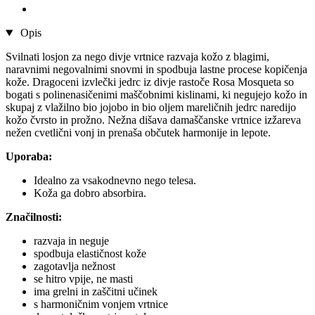
Opis
Svilnati losjon za nego divje vrtnice razvaja kožo z blagimi,
naravnimi negovalnimi snovmi in spodbuja lastne procese kopičenja
kože. Dragoceni izvlečki jedrc iz divje rastoče Rosa Mosqueta so
bogati s polinenasičenimi maščobnimi kislinami, ki negujejo kožo in
skupaj z vlažilno bio jojobo in bio oljem mareličnih jedrc naredijo
kožo čvrsto in prožno. Nežna dišava damaščanske vrtnice izžareva
nežen cvetlični vonj in prenaša občutek harmonije in lepote.
Uporaba:
Idealno za vsakodnevno nego telesa.
Koža ga dobro absorbira.
Značilnosti:
razvaja in neguje
spodbuja elastičnost kože
zagotavlja nežnost
se hitro vpije, ne masti
ima grelni in zaščitni učinek
s harmoničnim vonjem vrtnice