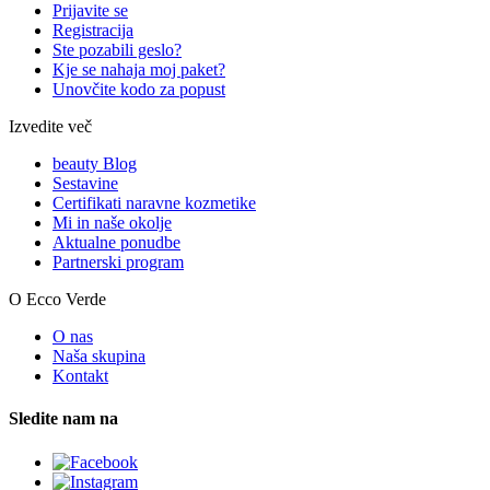
Prijavite se
Registracija
Ste pozabili geslo?
Kje se nahaja moj paket?
Unovčite kodo za popust
Izvedite več
beauty Blog
Sestavine
Certifikati naravne kozmetike
Mi in naše okolje
Aktualne ponudbe
Partnerski program
O Ecco Verde
O nas
Naša skupina
Kontakt
Sledite nam na