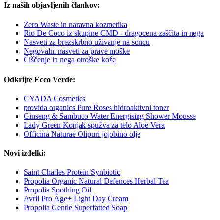
Iz naših objavljenih člankov:
Zero Waste in naravna kozmetika
Rio De Coco iz skupine CMD - dragocena zaščita in nega
Nasveti za brezskrbno uživanje na soncu
Negovalni nasveti za prave moške
Čiščenje in nega otroške kože
Odkrijte Ecco Verde:
GYADA Cosmetics
provida organics Pure Roses hidroaktivni toner
Ginseng & Sambuco Water Energising Shower Mousse
Lady Green Konjak spužva za telo Aloe Vera
Officina Naturae Olipuri jojobino olje
Novi izdelki:
Saint Charles Protein Synbiotic
Propolia Organic Natural Defences Herbal Tea
Propolia Soothing Oil
Avril Pro Âge+ Light Day Cream
Propolia Gentle Superfatted Soap