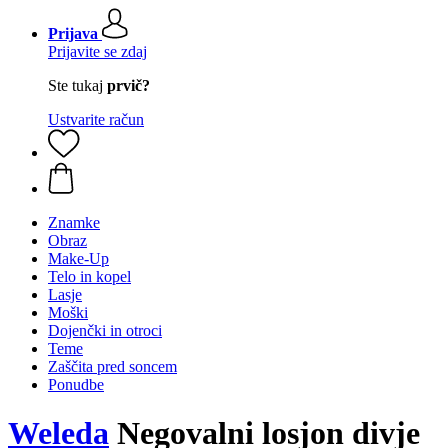
Prijava
Prijavite se zdaj
Ste tukaj
prvič?
Ustvarite račun
Znamke
Obraz
Make-Up
Telo in kopel
Lasje
Moški
Dojenčki in otroci
Teme
Zaščita pred soncem
Ponudbe
Weleda
Negovalni losjon divje