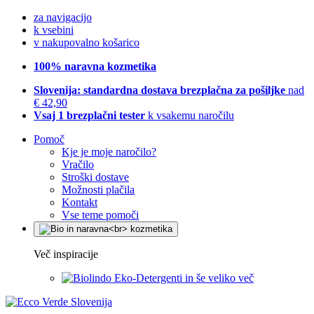
za navigacijo
k vsebini
v nakupovalno košarico
100% naravna kozmetika
Slovenija: standardna dostava brezplačna za pošiljke
nad
€ 42,90
Vsaj 1 brezplačni tester
k vsakemu naročilu
Pomoč
Kje je moje naročilo?
Vračilo
Stroški dostave
Možnosti plačila
Kontakt
Vse teme pomoči
Več inspiracije
Eko-Detergenti in še veliko več