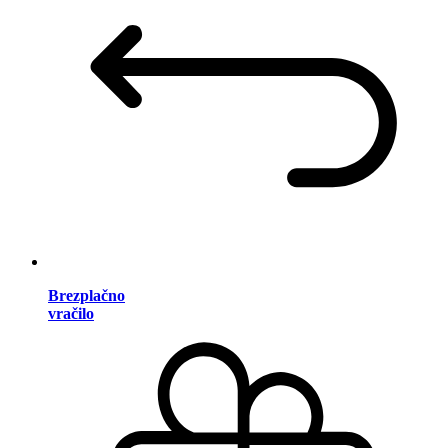
Brezplačno
vračilo