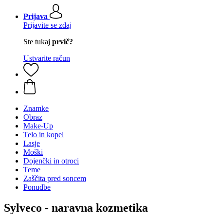
Prijava
Prijavite se zdaj
Ste tukaj
prvič?
Ustvarite račun
Znamke
Obraz
Make-Up
Telo in kopel
Lasje
Moški
Dojenčki in otroci
Teme
Zaščita pred soncem
Ponudbe
Sylveco - naravna kozmetika