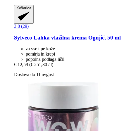
Košarica
3.8 (29)
Sylveco
Lahka vlažilna krema Ognjič, 50 ml
za vse tipe kože
pomirja in krepi
popolna podlaga ličil
€ 12,59
(€ 251,80 / l)
Dostava do 11 avgust