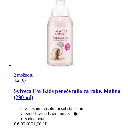
2 možnosti
4.2 (6)
Sylveco
For Kids peneče milo za roke, Malina
(290 ml)
z nežnimi čistilnimi substancami
zanesljivo odstrani umazanijo
sadna nota
€ 6,09
(€ 21,00 / l)