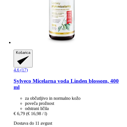
Košarica
4.6 (17)
Sylveco
Micelarna voda Linden blossom, 400
ml
za občutljivo in normalno kožo
poveča prožnost
odstrani ličila
€ 6,79
(€ 16,98 / l)
Dostava do 11 avgust