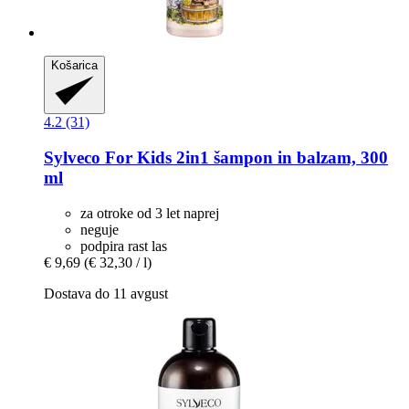
Košarica
4.2 (31)
Sylveco
For Kids 2in1 šampon in balzam, 300
ml
za otroke od 3 let naprej
neguje
podpira rast las
€ 9,69
(€ 32,30 / l)
Dostava do 11 avgust