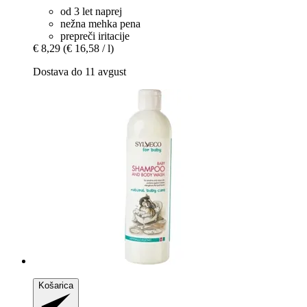
od 3 let naprej
nežna mehka pena
prepreči iritacije
€ 8,29
(€ 16,58 / l)
Dostava do 11 avgust
Košarica