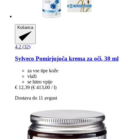
Košarica
4.2 (32)
Sylveco
Pomirjujoča krema za oči, 30 ml
za vse tipe kože
vlaži
se hitro vpije
€ 12,39
(€ 413,00 / l)
Dostava do 11 avgust