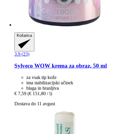
Košarica
3.9 (23)
Sylveco
WOW krema za obraz, 50 ml
za vsak tip kože
ima stabilizacijski učinek
blaga in hranljiva
€ 7,59
(€ 151,80 / l)
Dostava do 11 avgust