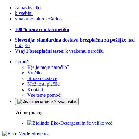
za navigacijo
k vsebini
v nakupovalno košarico
100% naravna kozmetika
Slovenija: standardna dostava brezplačna za pošiljke
nad
€ 42,90
Vsaj 1 brezplačni tester
k vsakemu naročilu
Pomoč
Kje je moje naročilo?
Vračilo
Stroški dostave
Možnosti plačila
Kontakt
Vse teme pomoči
Več inspiracije
Eko-Detergenti in še veliko več