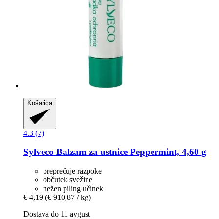
Košarica
4.3 (7)
Sylveco
Balzam za ustnice Peppermint, 4,60 g
preprečuje razpoke
občutek svežine
nežen piling učinek
€ 4,19
(€ 910,87 / kg)
Dostava do 11 avgust