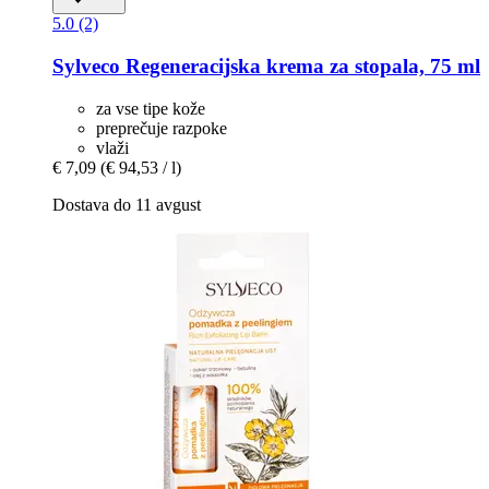
5.0 (2)
Sylveco
Regeneracijska krema za stopala, 75 ml
za vse tipe kože
preprečuje razpoke
vlaži
€ 7,09
(€ 94,53 / l)
Dostava do 11 avgust