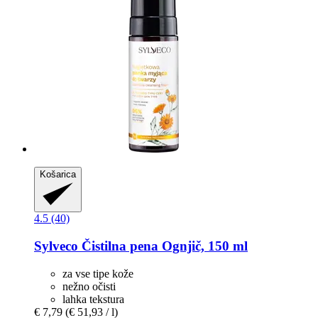
Košarica
4.5 (40)
Sylveco
Čistilna pena Ognjič, 150 ml
za vse tipe kože
nežno očisti
lahka tekstura
€ 7,79
(€ 51,93 / l)