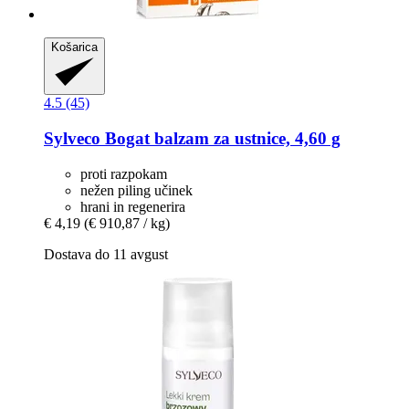
Košarica
4.5 (45)
Sylveco
Bogat balzam za ustnice, 4,60 g
proti razpokam
nežen piling učinek
hrani in regenerira
€ 4,19
(€ 910,87 / kg)
Dostava do 11 avgust