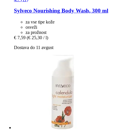
Sylveco
Nourishing Body Wash, 300 ml
za vse tipe kože
osveži
za prožnost
€ 7,59
(€ 25,30 / l)
Dostava do 11 avgust