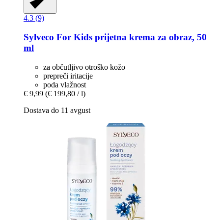
4.3 (9)
Sylveco
For Kids prijetna krema za obraz, 50
ml
za občutljivo otroško kožo
prepreči iritacije
poda vlažnost
€ 9,99
(€ 199,80 / l)
Dostava do 11 avgust