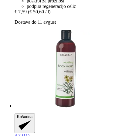
poskrbi za prožnost
podpira regeneracijo celic
€ 7,59
(€ 50,60 / l)
Dostava do 11 avgust
Košarica
4.7 (11)