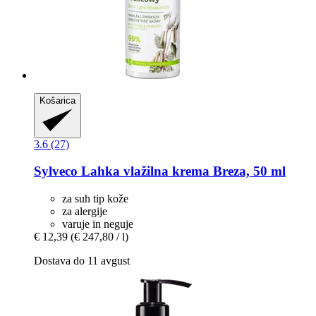
Košarica
3.6 (27)
Sylveco
Lahka vlažilna krema Breza, 50 ml
za suh tip kože
za alergije
varuje in neguje
€ 12,39
(€ 247,80 / l)
Dostava do 11 avgust