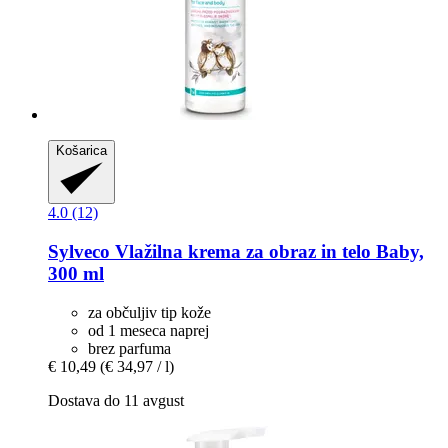
Košarica
4.0 (12)
Sylveco
Vlažilna krema za obraz in telo Baby,
300 ml
za občuljiv tip kože
od 1 meseca naprej
brez parfuma
€ 10,49
(€ 34,97 / l)
Dostava do 11 avgust