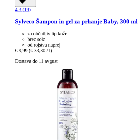
4.3 (19)
Sylveco
Šampon in gel za prhanje Baby, 300 ml
za občutljiv tip kože
brez solz
od rojstva naprej
€ 9,99
(€ 33,30 / l)
Dostava do 11 avgust