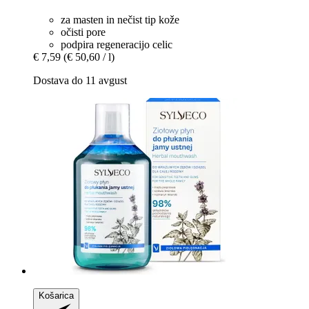
za masten in nečist tip kože
očisti pore
podpira regeneracijo celic
€ 7,59
(€ 50,60 / l)
Dostava do 11 avgust
Košarica