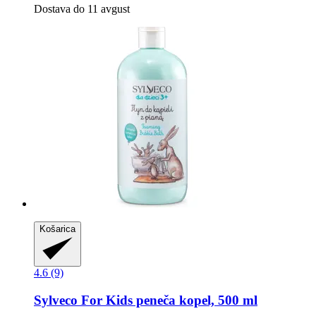
Dostava do 11 avgust
Košarica
4.6 (9)
Sylveco
For Kids peneča kopel, 500 ml