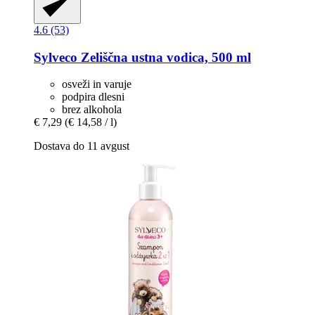
4.6 (53)
Sylveco
Zeliščna ustna vodica, 500 ml
osveži in varuje
podpira dlesni
brez alkohola
€ 7,29
(€ 14,58 / l)
Dostava do 11 avgust