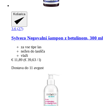
Košarica
3.6 (27)
Sylveco
Negovalni šampon z betulinom, 300 ml
za vse tipe las
nežen do lasišča
vlaži
€ 11,89
(€ 39,63 / l)
Dostava do 11 avgust