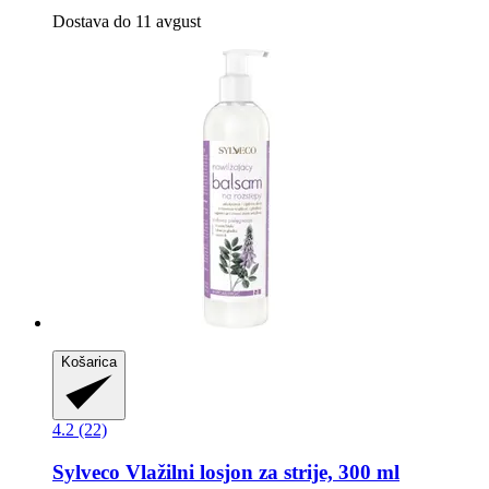
Dostava do 11 avgust
Košarica
4.2 (22)
Sylveco
Vlažilni losjon za strije, 300 ml