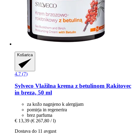
Košarica
4.7 (7)
Sylveco
Vlažilna krema z betulinom Rakitovec
in breza, 50 ml
za kožo nagnjeno k alergijam
pomirja in regenerira
brez parfuma
€ 13,39
(€ 267,80 / l)
Dostava do 11 avgust