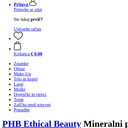
Prijava
Prijavite se zdaj
Ste tukaj
prvič?
Ustvarite račun
Košarica
€ 0,00
Znamke
Obraz
Make-Up
Telo in kopel
Lasje
Moški
Dojenčki in otroci
Teme
Zaščita pred soncem
Ponudbe
PHB Ethical Beauty
Mineralni p