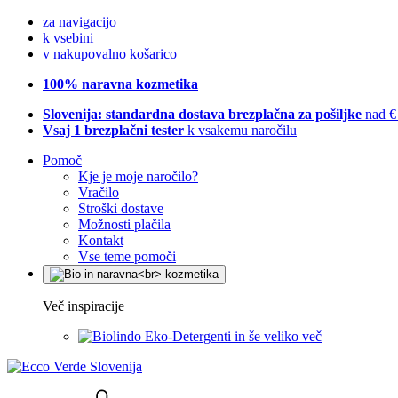
za navigacijo
k vsebini
v nakupovalno košarico
100% naravna kozmetika
Slovenija: standardna dostava brezplačna za pošiljke
nad €
Vsaj 1 brezplačni tester
k vsakemu naročilu
Pomoč
Kje je moje naročilo?
Vračilo
Stroški dostave
Možnosti plačila
Kontakt
Vse teme pomoči
Več inspiracije
Eko-Detergenti in še veliko več