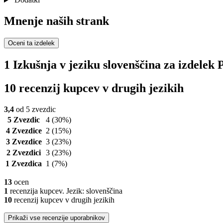
Mnenje naših strank
Oceni ta izdelek
1 Izkušnja v jeziku slovenščina za izdele
10 recenzij kupcev v drugih jezikih
3,4
od 5 zvezdic
5 Zvezdic
4
(30%)
4 Zvezdice
2
(15%)
3 Zvezdice
3
(23%)
2 Zvezdici
3
(23%)
1 Zvezdica
1
(7%)
13
ocen
1
recenzija kupcev. Jezik: slovenščina
10
recenzij kupcev v drugih jezikih
Prikaži vse recenzije uporabnikov