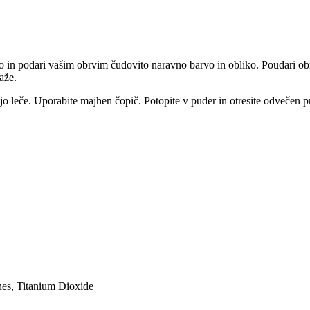
n podari vašim obrvim čudovito naravno barvo in obliko. Poudari obrvi i
aže.
sijo leče. Uporabite majhen čopič. Potopite v puder in otresite odvečen 
nes, Titanium Dioxide