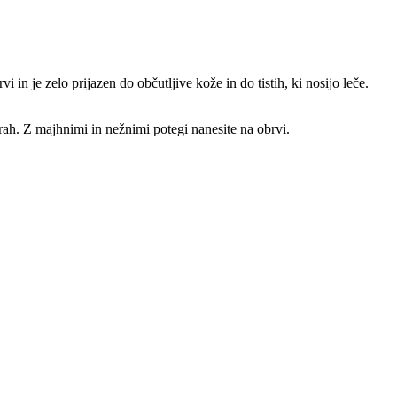
n je zelo prijazen do občutljive kože in do tistih, ki nosijo leče.
prah. Z majhnimi in nežnimi potegi nanesite na obrvi.