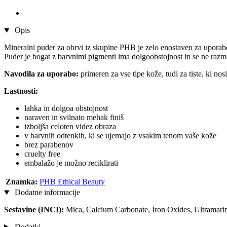
Opis
Mineralni puder za obrvi iz skupine PHB je zelo enostaven za uporabo i
Puder je bogat z barvnimi pigmenti ima dolgoobstojnost in se ne razm
Navodila za uporabo:
primeren za vse tipe kože, tudi za tiste, ki no
Lastnosti:
lahka in dolgoa obstojnost
naraven in svilnato mehak finiš
izboljša celoten videz obraza
v barvnih odtenkih, ki se ujemajo z vsakim tenom vaše kože
brez parabenov
cruelty free
embalažo je možno reciklirati
Znamka:
PHB Ethical Beauty
Dodatne informacije
Sestavine (INCI):
Mica, Calcium Carbonate, Iron Oxides, Ultramari
Dodatki