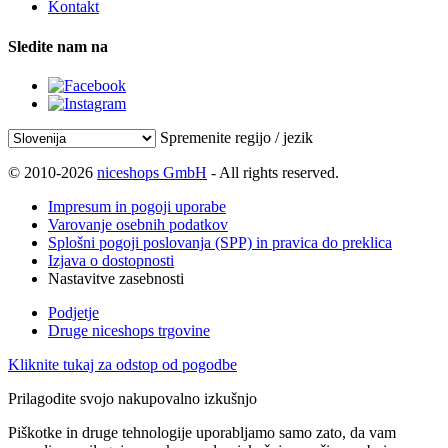
Kontakt
Sledite nam na
Spremenite regijo / jezik
© 2010-2026
niceshops GmbH
- All rights reserved.
Impresum in pogoji uporabe
Varovanje osebnih podatkov
Splošni pogoji poslovanja (SPP) in pravica do preklica
Izjava o dostopnosti
Nastavitve zasebnosti
Podjetje
Druge niceshops trgovine
Kliknite tukaj za odstop od pogodbe
Prilagodite svojo nakupovalno izkušnjo
Piškotke in druge tehnologije uporabljamo samo zato, da vam