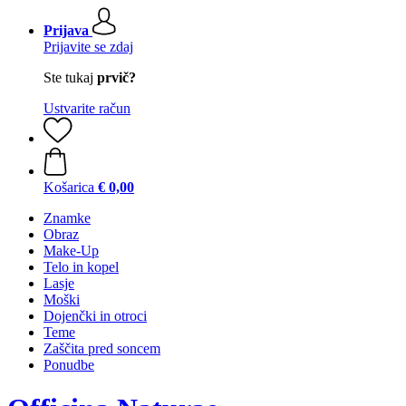
Prijava
Prijavite se zdaj
Ste tukaj
prvič?
Ustvarite račun
Košarica
€ 0,00
Znamke
Obraz
Make-Up
Telo in kopel
Lasje
Moški
Dojenčki in otroci
Teme
Zaščita pred soncem
Ponudbe