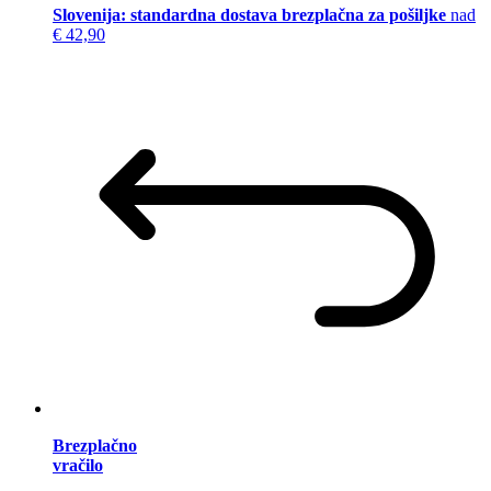
Slovenija: standardna dostava brezplačna za pošiljke
nad
€ 42,90
Brezplačno
vračilo