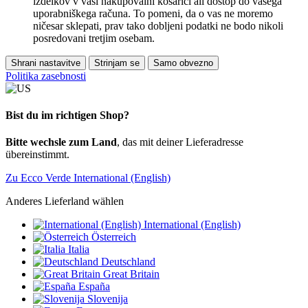
izdelkov v vaši nakupovalni košarici ali dostop do vašega
uporabniškega računa. To pomeni, da o vas ne moremo
ničesar sklepati, prav tako dobljeni podatki ne bodo nikoli
posredovani tretjim osebam.
Shrani nastavitve
Strinjam se
Samo obvezno
Politika zasebnosti
Bist du im richtigen Shop?
Bitte wechsle zum Land
, das mit deiner Lieferadresse
übereinstimmt.
Zu Ecco Verde International (English)
Anderes Lieferland wählen
International (English)
Österreich
Italia
Deutschland
Great Britain
España
Slovenija