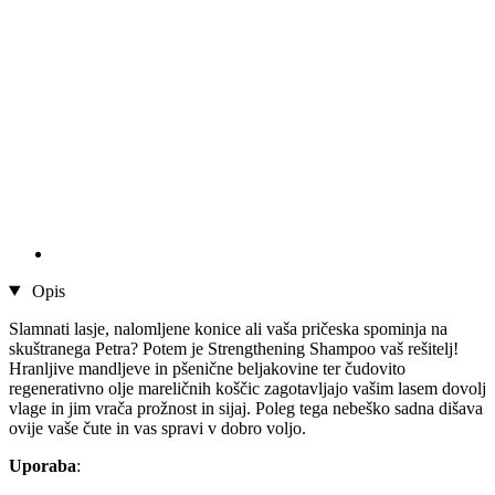
Opis
Slamnati lasje, nalomljene konice ali vaša pričeska spominja na
skuštranega Petra? Potem je Strengthening Shampoo vaš rešitelj!
Hranljive mandljeve in pšenične beljakovine ter čudovito
regenerativno olje mareličnih koščic zagotavljajo vašim lasem dovolj
vlage in jim vrača prožnost in sijaj. Poleg tega nebeško sadna dišava
ovije vaše čute in vas spravi v dobro voljo.
Uporaba
: