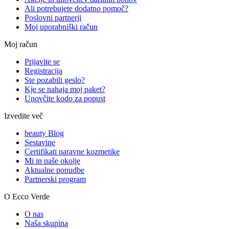
Ali potrebujete dodatno pomoč?
Poslovni partnerji
Moj uporabniški račun
Moj račun
Prijavite se
Registracija
Ste pozabili geslo?
Kje se nahaja moj paket?
Unovčite kodo za popust
Izvedite več
beauty Blog
Sestavine
Certifikati naravne kozmetike
Mi in naše okolje
Aktualne ponudbe
Partnerski program
O Ecco Verde
O nas
Naša skupina