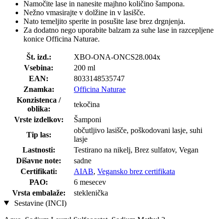
Namočite lase in nanesite majhno količino šampona.
Nežno vmasirajte v dolžine in v lasišče.
Nato temeljito sperite in posušite lase brez drgnjenja.
Za dodatno nego uporabite balzam za suhe lase in razcepljene
konice Officina Naturae.
Št. izd.:
XBO-ONA-ONCS28.004x
Vsebina:
200 ml
EAN:
8033148535747
Znamka:
Officina Naturae
Konzistenca /
tekočina
oblika:
Vrste izdelkov:
Šamponi
občutljivo lasišče, poškodovani lasje, suhi
Tip las:
lasje
Lastnosti:
Testirano na nikelj, Brez sulfatov, Vegan
Dišavne note:
sadne
Certifikati:
AIAB
,
Vegansko brez certifikata
PAO:
6 mesecev
Vrsta embalaže:
steklenička
Sestavine (INCI)