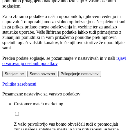
ponudimo prilagojeno nakupovalno izkušnjo z vašim osebnim
soglasjem.
Za to zbiramo podatke o naših uporabnikih, njihovem vedenju in
napravah. To uporabljamo za stalno optimizacijo naše spletne strani
in za prikaz prilagojenega oglaševanja in vsebine ter za analizo
statistike uporabe. Vaše šifrirane podatke lahko tudi primerjamo z
zunanjimi ponudniki in vam prikažemo ponudbe prek njihovih
spletnih oglaševalskih kanalov, le če njihove storitve že uporabljate
sami.
Preden podate soglasje, se pozanimajte v nastavitvah in v naši
izjavi
o varovanju osebnih podatkov
.
Strinjam se
Samo obvezno
Prilagajanje nastavitev
Politika zasebnosti
Posamezne nastavitve za varstvo podatkov
Customer match marketing
Z vašo privolitvijo vas bomo obveščali tudi o promocijah
zunaj našega spletnega mesta in vam prikazovali ustrezne