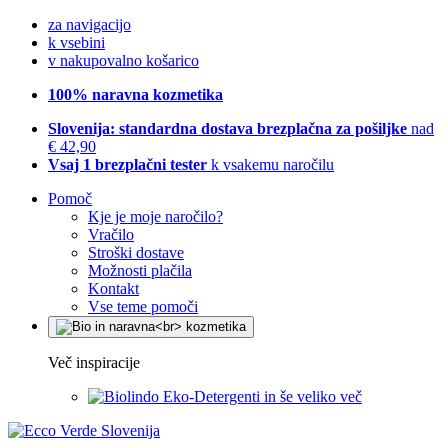
za navigacijo
k vsebini
v nakupovalno košarico
100% naravna kozmetika
Slovenija: standardna dostava brezplačna za pošiljke
nad
€ 42,90
Vsaj 1 brezplačni tester
k vsakemu naročilu
Pomoč
Kje je moje naročilo?
Vračilo
Stroški dostave
Možnosti plačila
Kontakt
Vse teme pomoči
Več inspiracije
Eko-Detergenti in še veliko več