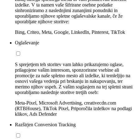
izdelke. V ta namen vaše šifrirane osebne podatke
sinhroniziramo z naslednjimi zunanjimi ponudniki in
uporabljamo njihove spletne oglaševalske kanale, če že
uporabljate njihove storitve:
Bing, Criteo, Meta, Google, LinkedIn, Pinterest, TikTok
Oglaševanje
S sprejetjem teh storitev vam lahko prikazujemo oglase,
prilagojene vašim interesom, sponzorirane vsebine ali
promocije za naše spletno mesto ali izdelke, ki temleljijo na
osnovi vašega vedenja pri brskanju in nakupovanju, ter
merimo njihov uspeh. Z vašim soglasjem na tej spletni strani
uporabljamo naslednje storitve tretjih oseb:
Meta-Pixel, Microsoft Advertising, creativecdn.com
(RTBHouse), TikTok Pixel, Priporočila izdelkov na podlagi
klikov, Ads Defender
Razširjen Conversion Tracking