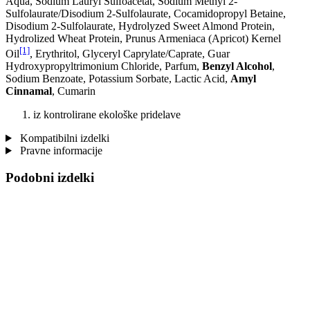
Aqua, Sodium Lauryl Sulfoacetat, Sodium Methyl 2-
Sulfolaurate/Disodium 2-Sulfolaurate, Cocamidopropyl Betaine,
Disodium 2-Sulfolaurate, Hydrolyzed Sweet Almond Protein,
Hydrolized Wheat Protein, Prunus Armeniaca (Apricot) Kernel
[1]
Oil
, Erythritol, Glyceryl Caprylate/Caprate, Guar
Hydroxypropyltrimonium Chloride, Parfum,
Benzyl Alcohol
,
Sodium Benzoate, Potassium Sorbate, Lactic Acid,
Amyl
Cinnamal
, Cumarin
iz kontrolirane ekološke pridelave
Kompatibilni izdelki
Pravne informacije
Podobni izdelki