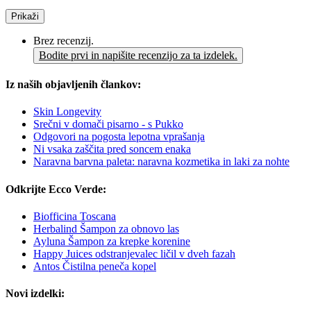
Prikaži
Brez recenzij.
Bodite prvi in napišite recenzijo za ta izdelek.
Iz naših objavljenih člankov:
Skin Longevity
Srečni v domači pisarno - s Pukko
Odgovori na pogosta lepotna vprašanja
Ni vsaka zaščita pred soncem enaka
Naravna barvna paleta: naravna kozmetika in laki za nohte
Odkrijte Ecco Verde:
Biofficina Toscana
Herbalind Šampon za obnovo las
Ayluna Šampon za krepke korenine
Happy Juices odstranjevalec ličil v dveh fazah
Antos Čistilna peneča kopel
Novi izdelki: