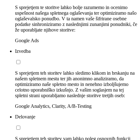
S sprejetjem te storitve lahko bolje razumemo in ocenimo
uspešnost našega spletnega oglaševanja ter optimiziramo našo
oglaševalsko ponudbo. V ta namen vaše šifrirane osebne
podatke sinhroniziramo z naslednjimi zunanjimi ponudniki, če
že uporabljate njihove storitve:
Google Ads
Izvedba
S sprejetjem teh storitev lahko sledimo klikom in brskanju na
našem spletnem mestu ter jih anonimno analiziramo, da
optimiziramo naše spletno mesto in nenehno izboljšujemo
celotno uporabniško izkušnjo. Z vašim soglasjem na tej
spletni strani uporabljamo naslednje storitve tretjih oseb:
Google Analytics, Clarity, A/B-Testing
Delovanje
S sprejetjem teh storitev vam lahko poleg osnovnih funkcij