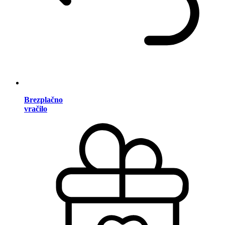
Brezplačno
vračilo