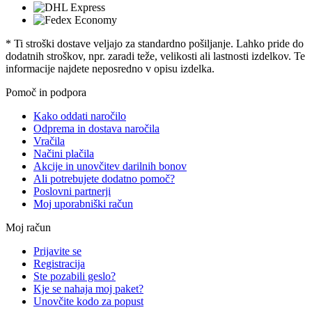
* Ti stroški dostave veljajo za standardno pošiljanje. Lahko pride do
dodatnih stroškov, npr. zaradi teže, velikosti ali lastnosti izdelkov. Te
informacije najdete neposredno v opisu izdelka.
Pomoč in podpora
Kako oddati naročilo
Odprema in dostava naročila
Vračila
Načini plačila
Akcije in unovčitev darilnih bonov
Ali potrebujete dodatno pomoč?
Poslovni partnerji
Moj uporabniški račun
Moj račun
Prijavite se
Registracija
Ste pozabili geslo?
Kje se nahaja moj paket?
Unovčite kodo za popust