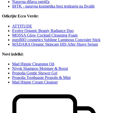
Naravna dišava ognjiča
IHTK - naravna kozmetika brez testiranja na živalih
Odkrijte Ecco Verde:
ATTITUDE
Evolve Organic Beauty Radiance Duo
MOSSA Glow Cocktail Cleansing Foam
puroBIO cosmetics Sublime Luminous Concealer Stick
MÁDARA Organic Skincare HIS After Shave Serum
Novi izdelki:
Mad Hippie Cleansing Oil
Niyok Shampoo Moisture & Boost
Propolia Gentle Shower Gel
Propolia Toothpaste Propolis & Mint
Mad Hippie Cream Cleanser