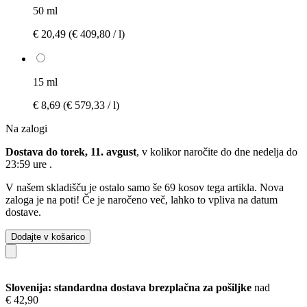
50 ml
€ 20,49
(€ 409,80 / l)
15 ml
€ 8,69
(€ 579,33 / l)
Na zalogi
Dostava do torek, 11. avgust
, v kolikor naročite do dne
nedelja do
23:59 ure
.
V našem skladišču je ostalo samo še 69 kosov tega artikla. Nova
zaloga je na poti! Če je naročeno več, lahko to vpliva na datum
dostave.
Dodajte v košarico
Slovenija: standardna dostava brezplačna za pošiljke
nad
€ 42,90