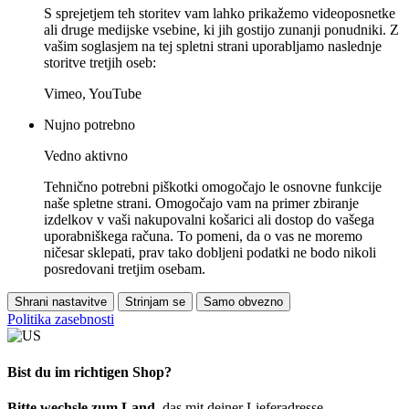
S sprejetjem teh storitev vam lahko prikažemo videoposnetke
ali druge medijske vsebine, ki jih gostijo zunanji ponudniki. Z
vašim soglasjem na tej spletni strani uporabljamo naslednje
storitve tretjih oseb:
Vimeo, YouTube
Nujno potrebno
Vedno aktivno
Tehnično potrebni piškotki omogočajo le osnovne funkcije
naše spletne strani. Omogočajo vam na primer zbiranje
izdelkov v vaši nakupovalni košarici ali dostop do vašega
uporabniškega računa. To pomeni, da o vas ne moremo
ničesar sklepati, prav tako dobljeni podatki ne bodo nikoli
posredovani tretjim osebam.
Shrani nastavitve
Strinjam se
Samo obvezno
Politika zasebnosti
Bist du im richtigen Shop?
Bitte wechsle zum Land
, das mit deiner Lieferadresse