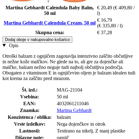
Martina Gebhardt Calendula Baby Balm,
€ 20,49
(€ 409,80 /
50 ml
l)
€ 16,79
Martina Gebhardt Calendula Cream, 50 ml
(€ 335,80 / l)
Skupna cena:
€ 37,28
Dodaj oboje v nakupovalno košarico
Opis
Otroški balzam z ognjičem zagotavlja intenzivno zaščito občutljive
in nežne kože malčkov. Ne glede na to, ali gre za dojenčke ali
malčke, balzam nežno neguje tudi najbolj občutljiva področja.
Obogaten z vitaminom E in ognjičevim oljem je balzam idealen tudi
kot krema za zaščito pred mrazom.
Št. izd.:
MAG-21104
Vsebina:
50 ml
EAN:
4032061211046
Znamka:
Martina Gebhardt
Konzistenca / oblika:
balzam
Vrste izdelkov:
Nega dojenčkov in otrok
Lastnosti:
Testirano na nikelj, Z manj plastike
Dišavne note:
ognjič