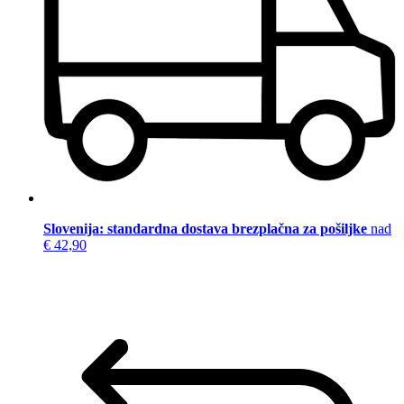
Slovenija: standardna dostava brezplačna za pošiljke
nad
€ 42,90