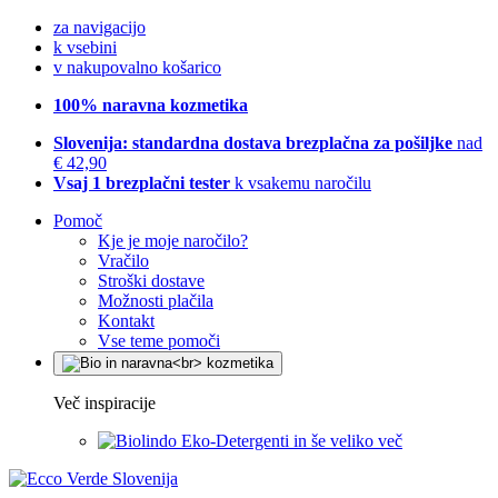
za navigacijo
k vsebini
v nakupovalno košarico
100% naravna kozmetika
Slovenija: standardna dostava brezplačna za pošiljke
nad
€ 42,90
Vsaj 1 brezplačni tester
k vsakemu naročilu
Pomoč
Kje je moje naročilo?
Vračilo
Stroški dostave
Možnosti plačila
Kontakt
Vse teme pomoči
Več inspiracije
Eko-Detergenti in še veliko več