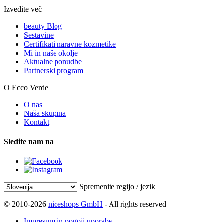
Izvedite več
beauty Blog
Sestavine
Certifikati naravne kozmetike
Mi in naše okolje
Aktualne ponudbe
Partnerski program
O Ecco Verde
O nas
Naša skupina
Kontakt
Sledite nam na
Spremenite regijo / jezik
© 2010-2026
niceshops GmbH
- All rights reserved.
Impresum in pogoji uporabe