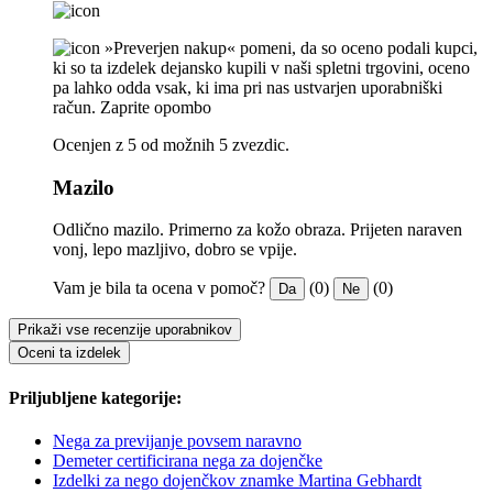
»Preverjen nakup« pomeni, da so oceno podali kupci,
ki so ta izdelek dejansko kupili v naši spletni trgovini, oceno
pa lahko odda vsak, ki ima pri nas ustvarjen uporabniški
račun.
Zaprite opombo
Ocenjen z 5 od možnih 5 zvezdic.
Mazilo
Odlično mazilo. Primerno za kožo obraza. Prijeten naraven
vonj, lepo mazljivo, dobro se vpije.
Vam je bila ta ocena v pomoč?
(0)
(0)
Da
Ne
Prikaži vse recenzije uporabnikov
Oceni ta izdelek
Priljubljene kategorije:
Nega za previjanje povsem naravno
Demeter certificirana nega za dojenčke
Izdelki za nego dojenčkov znamke Martina Gebhardt