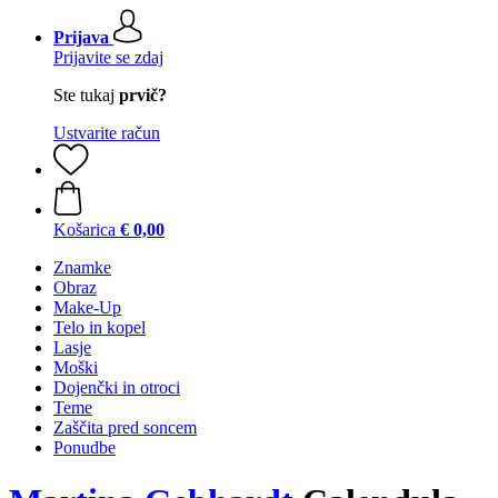
Prijava
Prijavite se zdaj
Ste tukaj
prvič?
Ustvarite račun
Košarica
€ 0,00
Znamke
Obraz
Make-Up
Telo in kopel
Lasje
Moški
Dojenčki in otroci
Teme
Zaščita pred soncem
Ponudbe