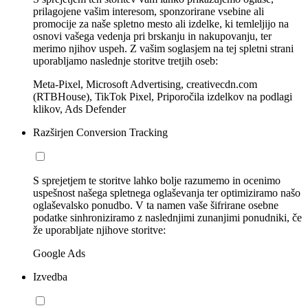
prilagojene vašim interesom, sponzorirane vsebine ali
promocije za naše spletno mesto ali izdelke, ki temleljijo na
osnovi vašega vedenja pri brskanju in nakupovanju, ter
merimo njihov uspeh. Z vašim soglasjem na tej spletni strani
uporabljamo naslednje storitve tretjih oseb:
Meta-Pixel, Microsoft Advertising, creativecdn.com
(RTBHouse), TikTok Pixel, Priporočila izdelkov na podlagi
klikov, Ads Defender
Razširjen Conversion Tracking
S sprejetjem te storitve lahko bolje razumemo in ocenimo
uspešnost našega spletnega oglaševanja ter optimiziramo našo
oglaševalsko ponudbo. V ta namen vaše šifrirane osebne
podatke sinhroniziramo z naslednjimi zunanjimi ponudniki, če
že uporabljate njihove storitve:
Google Ads
Izvedba