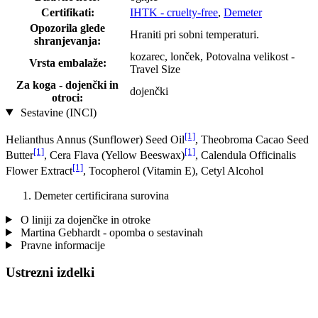
Certifikati:
IHTK - cruelty-free
,
Demeter
Opozorila glede
Hraniti pri sobni temperaturi.
shranjevanja:
kozarec, lonček, Potovalna velikost -
Vrsta embalaže:
Travel Size
Za koga - dojenčki in
dojenčki
otroci:
Sestavine (INCI)
[1]
Helianthus Annus (Sunflower) Seed Oil
, Theobroma Cacao Seed
[1]
[1]
Butter
, Cera Flava (Yellow Beeswax)
, Calendula Officinalis
[1]
Flower Extract
, Tocopherol (Vitamin E), Cetyl Alcohol
Demeter certificirana surovina
O liniji za dojenčke in otroke
Martina Gebhardt - opomba o sestavinah
Pravne informacije
Ustrezni izdelki