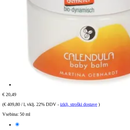
€ 20,49
(
€ 409,80 / l
, vklj. 22% DDV
-
izklj. stroški dostave
)
Vsebina:
50 ml