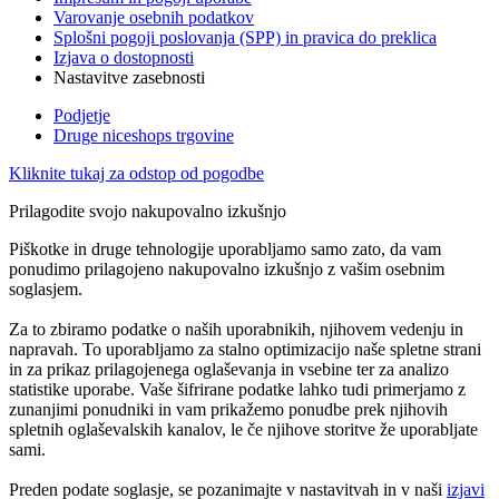
Varovanje osebnih podatkov
Splošni pogoji poslovanja (SPP) in pravica do preklica
Izjava o dostopnosti
Nastavitve zasebnosti
Podjetje
Druge niceshops trgovine
Kliknite tukaj za odstop od pogodbe
Prilagodite svojo nakupovalno izkušnjo
Piškotke in druge tehnologije uporabljamo samo zato, da vam
ponudimo prilagojeno nakupovalno izkušnjo z vašim osebnim
soglasjem.
Za to zbiramo podatke o naših uporabnikih, njihovem vedenju in
napravah. To uporabljamo za stalno optimizacijo naše spletne strani
in za prikaz prilagojenega oglaševanja in vsebine ter za analizo
statistike uporabe. Vaše šifrirane podatke lahko tudi primerjamo z
zunanjimi ponudniki in vam prikažemo ponudbe prek njihovih
spletnih oglaševalskih kanalov, le če njihove storitve že uporabljate
sami.
Preden podate soglasje, se pozanimajte v nastavitvah in v naši
izjavi