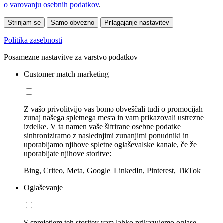
o varovanju osebnih podatkov
.
Strinjam se
Samo obvezno
Prilagajanje nastavitev
Politika zasebnosti
Posamezne nastavitve za varstvo podatkov
Customer match marketing
Z vašo privolitvijo vas bomo obveščali tudi o promocijah
zunaj našega spletnega mesta in vam prikazovali ustrezne
izdelke. V ta namen vaše šifrirane osebne podatke
sinhroniziramo z naslednjimi zunanjimi ponudniki in
uporabljamo njihove spletne oglaševalske kanale, če že
uporabljate njihove storitve:
Bing, Criteo, Meta, Google, LinkedIn, Pinterest, TikTok
Oglaševanje
S sprejetjem teh storitev vam lahko prikazujemo oglase,