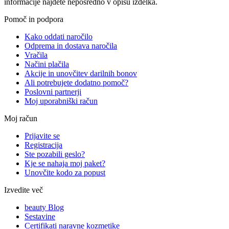
informacije najdete neposredno v opisu izdelka.
Pomoč in podpora
Kako oddati naročilo
Odprema in dostava naročila
Vračila
Načini plačila
Akcije in unovčitev darilnih bonov
Ali potrebujete dodatno pomoč?
Poslovni partnerji
Moj uporabniški račun
Moj račun
Prijavite se
Registracija
Ste pozabili geslo?
Kje se nahaja moj paket?
Unovčite kodo za popust
Izvedite več
beauty Blog
Sestavine
Certifikati naravne kozmetike