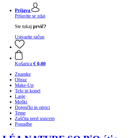
Prijava
Prijavite se zdaj
Ste tukaj
prvič?
Ustvarite račun
Košarica
€ 0,00
Znamke
Obraz
Make-Up
Telo in kopel
Lasje
Moški
Dojenčki in otroci
Teme
Zaščita pred soncem
Ponudbe