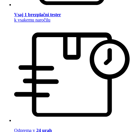
Vsaj 1 brezplačni tester
k vsakemu naročilu
Odprema v
24 urah