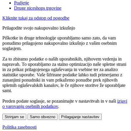
Podjetje
Druge niceshops trgovine
Kliknite tukaj za odstop od pogodbe
Prilagodite svojo nakupovalno izkušnjo
Piškotke in druge tehnologije uporabljamo samo zato, da vam
ponudimo prilagojeno nakupovalno izkušnjo z vašim osebnim
soglasjem.
Za to zbiramo podatke o naših uporabnikih, njihovem vedenju in
napravah. To uporabljamo za stalno optimizacijo naše spletne strani
in za prikaz prilagojenega oglaševanja in vsebine ter za analizo
statistike uporabe. Vaše šifrirane podatke lahko tudi primerjamo z
zunanjimi ponudniki in vam prikažemo ponudbe prek njihovih
spletnih oglaševalskih kanalov, le če njihove storitve že uporabljate
sami.
Preden podate soglasje, se pozanimajte v nastavitvah in v naši
izjavi
o varovanju osebnih podatkov
.
Strinjam se
Samo obvezno
Prilagajanje nastavitev
Politika zasebnosti