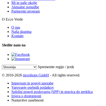
Mi in naše okolje
Aktualne ponudbe
Partnerski program
O Ecco Verde
O nas
Naša skupina
Kontakt
Sledite nam na
Spremenite regijo / jezik
© 2010-2026
niceshops GmbH
- All rights reserved.
Impresum in pogoji uporabe
Varovanje osebnih podatkov
Splošni pogoji poslovanja (SPP) in pravica do preklica
Izjava o dostopnosti
Nastavitve zasebnosti