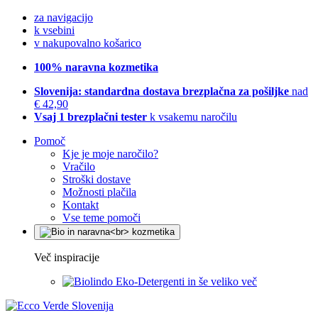
za navigacijo
k vsebini
v nakupovalno košarico
100% naravna kozmetika
Slovenija: standardna dostava brezplačna za pošiljke
nad
€ 42,90
Vsaj 1 brezplačni tester
k vsakemu naročilu
Pomoč
Kje je moje naročilo?
Vračilo
Stroški dostave
Možnosti plačila
Kontakt
Vse teme pomoči
Več inspiracije
Eko-Detergenti in še veliko več