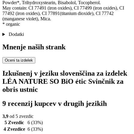
Powder*, Trihydroxystearin, Bisabolol, Tocopherol.
May contain: CI 77491 (iron oxides), CI 77499 (iron oxides), CI
77492 (iron oxides), CI 77891(titanium dioxide), CI 77742
(manganese violet), Mica.
* organic
Dodatki
Mnenje naših strank
Oceni ta izdelek
Izkušnenj v jeziku slovenščina za izdelek
LÉA NATURE SO BiO étic Svinčnik za
obris ustnic
9 recenzij kupcev v drugih jezikih
3,9
od 5 zvezdic
5 Zvezdic
6
(33%)
4 Zvezdice
6
(33%)