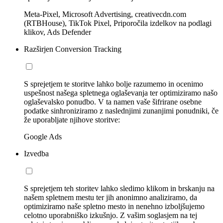
Meta-Pixel, Microsoft Advertising, creativecdn.com
(RTBHouse), TikTok Pixel, Priporočila izdelkov na podlagi
klikov, Ads Defender
Razširjen Conversion Tracking
S sprejetjem te storitve lahko bolje razumemo in ocenimo
uspešnost našega spletnega oglaševanja ter optimiziramo našo
oglaševalsko ponudbo. V ta namen vaše šifrirane osebne
podatke sinhroniziramo z naslednjimi zunanjimi ponudniki, če
že uporabljate njihove storitve:
Google Ads
Izvedba
S sprejetjem teh storitev lahko sledimo klikom in brskanju na
našem spletnem mestu ter jih anonimno analiziramo, da
optimiziramo naše spletno mesto in nenehno izboljšujemo
celotno uporabniško izkušnjo. Z vašim soglasjem na tej