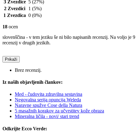
3 Zvezdice
5
(27%)
2 Zvezdici
1
(5%)
1 Zvezdica
0
(0%)
18
ocen
slovenščina - v tem jeziku še ni bilo napisanih recenzij. Na voljo je 9
recenzij v drugih jezikih.
Prikaži
Brez recenzij.
Iz naših objavljenih člankov:
Med - čudovita zdravilna sestavina
Negovalna serija opuncija Weleda
Naravne spužve Cose della Natura
5 masažnih korakov za učvrstitev kože obraza
Mineralna ličila - novi/ stari trend
Odkrijte Ecco Verde: