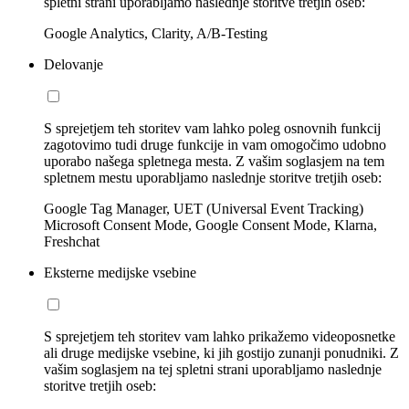
spletni strani uporabljamo naslednje storitve tretjih oseb:
Google Analytics, Clarity, A/B-Testing
Delovanje
S sprejetjem teh storitev vam lahko poleg osnovnih funkcij
zagotovimo tudi druge funkcije in vam omogočimo udobno
uporabo našega spletnega mesta. Z vašim soglasjem na tem
spletnem mestu uporabljamo naslednje storitve tretjih oseb:
Google Tag Manager, UET (Universal Event Tracking)
Microsoft Consent Mode, Google Consent Mode, Klarna,
Freshchat
Eksterne medijske vsebine
S sprejetjem teh storitev vam lahko prikažemo videoposnetke
ali druge medijske vsebine, ki jih gostijo zunanji ponudniki. Z
vašim soglasjem na tej spletni strani uporabljamo naslednje
storitve tretjih oseb: