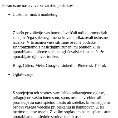
Posamezne nastavitve za varstvo podatkov
Customer match marketing
Z vašo privolitvijo vas bomo obveščali tudi o promocijah
zunaj našega spletnega mesta in vam prikazovali ustrezne
izdelke. V ta namen vaše šifrirane osebne podatke
sinhroniziramo z naslednjimi zunanjimi ponudniki in
uporabljamo njihove spletne oglaševalske kanale, če že
uporabljate njihove storitve:
Bing, Criteo, Meta, Google, LinkedIn, Pinterest, TikTok
Oglaševanje
S sprejetjem teh storitev vam lahko prikazujemo oglase,
prilagojene vašim interesom, sponzorirane vsebine ali
promocije za naše spletno mesto ali izdelke, ki temleljijo na
osnovi vašega vedenja pri brskanju in nakupovanju, ter
merimo njihov uspeh. Z vašim soglasjem na tej spletni strani
uporabljamo naslednje storitve tretjih oseb: