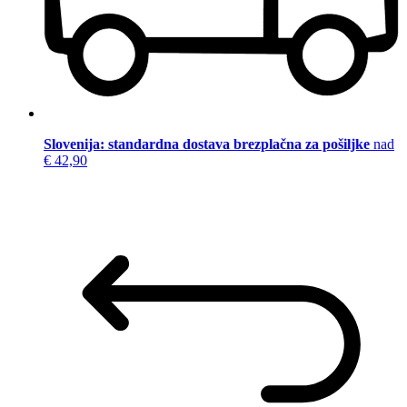
Slovenija: standardna dostava brezplačna za pošiljke
nad
€ 42,90