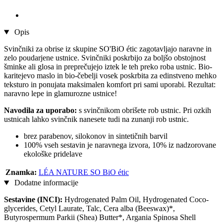
Opis
Svinčniki za obrise iz skupine SO'BiO étic zagotavljajo naravne in
zelo poudarjene ustnice. Svinčniki poskrbijo za boljšo obstojnost
šminke ali glosa in preprečujejo iztek le teh preko roba ustnic. Bio-
karitejevo maslo in bio-čebelji vosek poskrbita za edinstveno mehko
teksturo in ponujata maksimalen komfort pri sami uporabi. Rezultat:
naravno lepe in glamurozne ustnice!
Navodila za uporabo:
s svinčnikom obrišete rob ustnic. Pri ozkih
ustnicah lahko svinčnik nanesete tudi na zunanji rob ustnic.
brez parabenov, silokonov in sintetičnih barvil
100% vseh sestavin je naravnega izvora, 10% iz nadzorovane
ekološke pridelave
Znamka:
LÉA NATURE SO BiO étic
Dodatne informacije
Sestavine (INCI):
Hydrogenated Palm Oil, Hydrogenated Coco-
glycerides, Cetyl Laurate, Talc, Cera alba (Beeswax)*,
Butyrospermum Parkii (Shea) Butter*, Argania Spinosa Shell