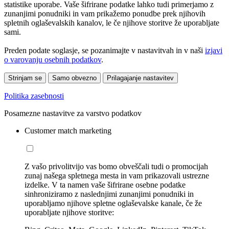
statistike uporabe. Vaše šifrirane podatke lahko tudi primerjamo z
zunanjimi ponudniki in vam prikažemo ponudbe prek njihovih
spletnih oglaševalskih kanalov, le če njihove storitve že uporabljate
sami.
Preden podate soglasje, se pozanimajte v nastavitvah in v naši
izjavi
o varovanju osebnih podatkov
.
Strinjam se
Samo obvezno
Prilagajanje nastavitev
Politika zasebnosti
Posamezne nastavitve za varstvo podatkov
Customer match marketing
Z vašo privolitvijo vas bomo obveščali tudi o promocijah
zunaj našega spletnega mesta in vam prikazovali ustrezne
izdelke. V ta namen vaše šifrirane osebne podatke
sinhroniziramo z naslednjimi zunanjimi ponudniki in
uporabljamo njihove spletne oglaševalske kanale, če že
uporabljate njihove storitve: