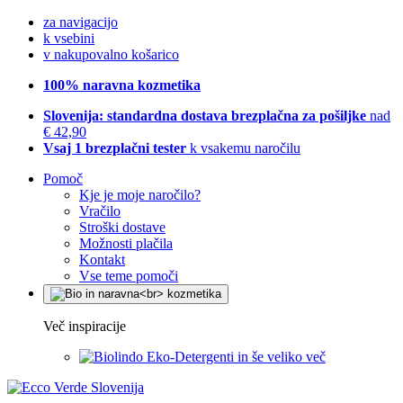
za navigacijo
k vsebini
v nakupovalno košarico
100% naravna kozmetika
Slovenija: standardna dostava brezplačna za pošiljke
nad
€ 42,90
Vsaj 1 brezplačni tester
k vsakemu naročilu
Pomoč
Kje je moje naročilo?
Vračilo
Stroški dostave
Možnosti plačila
Kontakt
Vse teme pomoči
Več inspiracije
Eko-Detergenti in še veliko več