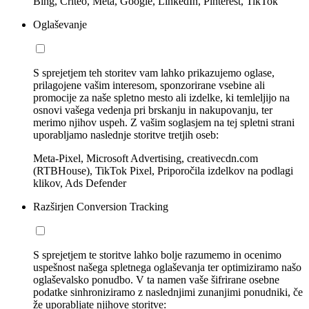
Bing, Criteo, Meta, Google, LinkedIn, Pinterest, TikTok
Oglaševanje
S sprejetjem teh storitev vam lahko prikazujemo oglase,
prilagojene vašim interesom, sponzorirane vsebine ali
promocije za naše spletno mesto ali izdelke, ki temleljijo na
osnovi vašega vedenja pri brskanju in nakupovanju, ter
merimo njihov uspeh. Z vašim soglasjem na tej spletni strani
uporabljamo naslednje storitve tretjih oseb:
Meta-Pixel, Microsoft Advertising, creativecdn.com
(RTBHouse), TikTok Pixel, Priporočila izdelkov na podlagi
klikov, Ads Defender
Razširjen Conversion Tracking
S sprejetjem te storitve lahko bolje razumemo in ocenimo
uspešnost našega spletnega oglaševanja ter optimiziramo našo
oglaševalsko ponudbo. V ta namen vaše šifrirane osebne
podatke sinhroniziramo z naslednjimi zunanjimi ponudniki, če
že uporabljate njihove storitve: