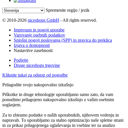
Spremenite regijo / jezik
© 2010-2026
niceshops GmbH
- All rights reserved.
Impresum in pogoji uporabe
Varovanje osebnih podatkov
Splošni pogoji poslovanja (SPP) in pravica do preklica
Izjava o dostopnosti
Nastavitve zasebnosti
Podjetje
Druge niceshops trgovine
Kliknite tukaj za odstop od pogodbe
Prilagodite svojo nakupovalno izkušnjo
Piškotke in druge tehnologije uporabljamo samo zato, da vam
ponudimo prilagojeno nakupovalno izkušnjo z vašim osebnim
soglasjem.
Za to zbiramo podatke o naših uporabnikih, njihovem vedenju in
napravah. To uporabljamo za stalno optimizacijo naše spletne strani
in za prikaz prilagojenega oglaševanja in vsebine ter za analizo