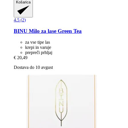
Košarica
4.5 (2)
BINU
Milo za lase Green Tea
za vse tipe las
krepi in varuje
prepreči prhljaj
€ 20,49
Dostava do 10 avgust