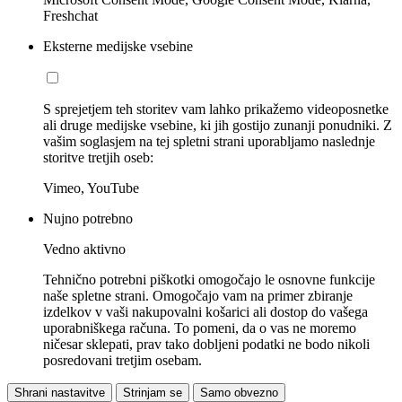
Freshchat
Eksterne medijske vsebine
S sprejetjem teh storitev vam lahko prikažemo videoposnetke
ali druge medijske vsebine, ki jih gostijo zunanji ponudniki. Z
vašim soglasjem na tej spletni strani uporabljamo naslednje
storitve tretjih oseb:
Vimeo, YouTube
Nujno potrebno
Vedno aktivno
Tehnično potrebni piškotki omogočajo le osnovne funkcije
naše spletne strani. Omogočajo vam na primer zbiranje
izdelkov v vaši nakupovalni košarici ali dostop do vašega
uporabniškega računa. To pomeni, da o vas ne moremo
ničesar sklepati, prav tako dobljeni podatki ne bodo nikoli
posredovani tretjim osebam.
Shrani nastavitve
Strinjam se
Samo obvezno