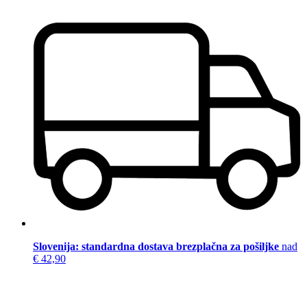
Slovenija: standardna dostava brezplačna za pošiljke
nad
€ 42,90