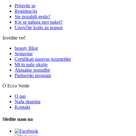
Prijavite se
Registracija
Ste pozabili geslo?
Kje se nahaja moj paket?
Unovčite kodo za popust
Izvedite več
beauty Blog
Sestavine
Certifikati naravne kozmetike
Mi in naše okolje
Aktualne ponudbe
Partnerski program
O Ecco Verde
O nas
Naša skupina
Kontakt
Sledite nam na