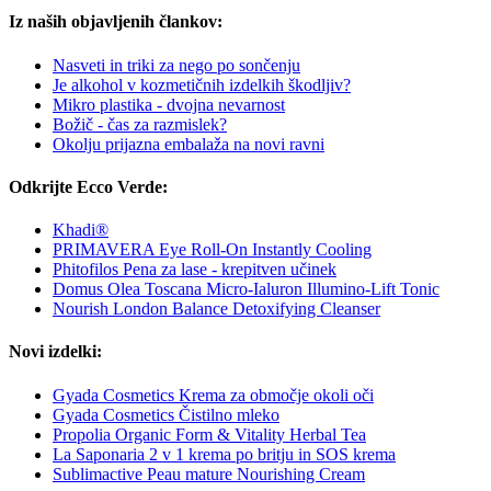
Iz naših objavljenih člankov:
Nasveti in triki za nego po sončenju
Je alkohol v kozmetičnih izdelkih škodljiv?
Mikro plastika - dvojna nevarnost
Božič - čas za razmislek?
Okolju prijazna embalaža na novi ravni
Odkrijte Ecco Verde:
Khadi®
PRIMAVERA Eye Roll-On Instantly Cooling
Phitofilos Pena za lase - krepitven učinek
Domus Olea Toscana Micro-Ialuron Illumino-Lift Tonic
Nourish London Balance Detoxifying Cleanser
Novi izdelki:
Gyada Cosmetics Krema za območje okoli oči
Gyada Cosmetics Čistilno mleko
Propolia Organic Form & Vitality Herbal Tea
La Saponaria 2 v 1 krema po britju in SOS krema
Sublimactive Peau mature Nourishing Cream