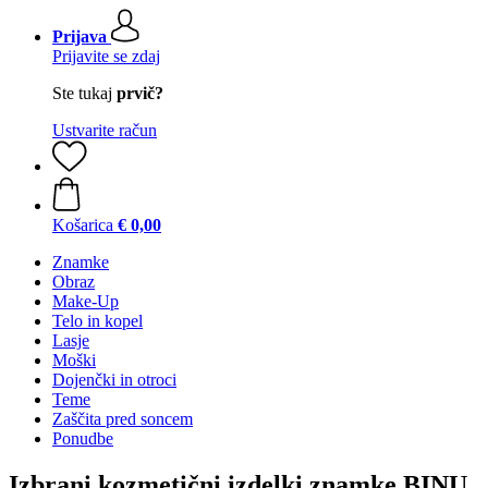
Prijava
Prijavite se zdaj
Ste tukaj
prvič?
Ustvarite račun
Košarica
€ 0,00
Znamke
Obraz
Make-Up
Telo in kopel
Lasje
Moški
Dojenčki in otroci
Teme
Zaščita pred soncem
Ponudbe
Izbrani kozmetični izdelki znamke BINU