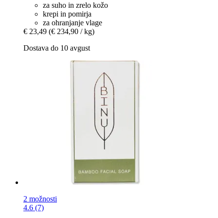
za suho in zrelo kožo
krepi in pomirja
za ohranjanje vlage
€ 23,49
(€ 234,90 / kg)
Dostava do 10 avgust
2 možnosti
4.6 (7)