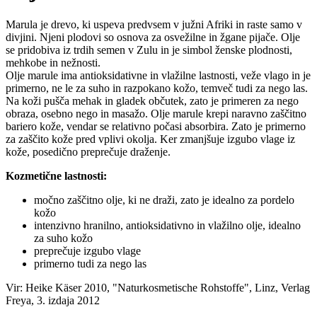
Marula je drevo, ki uspeva predvsem v južni Afriki in raste samo v
divjini. Njeni plodovi so osnova za osvežilne in žgane pijače. Olje
se pridobiva iz trdih semen v Zulu in je simbol ženske plodnosti,
mehkobe in nežnosti.
Olje marule ima antioksidativne in vlažilne lastnosti, veže vlago in je
primerno, ne le za suho in razpokano kožo, temveč tudi za nego las.
Na koži pušča mehak in gladek občutek, zato je primeren za nego
obraza, osebno nego in masažo. Olje marule krepi naravno zaščitno
bariero kože, vendar se relativno počasi absorbira. Zato je primerno
za zaščito kože pred vplivi okolja. Ker zmanjšuje izgubo vlage iz
kože, posedično preprečuje draženje.
Kozmetične lastnosti:
močno zaščitno olje, ki ne draži, zato je idealno za pordelo
kožo
intenzivno hranilno, antioksidativno in vlažilno olje, idealno
za suho kožo
preprečuje izgubo vlage
primerno tudi za nego las
Vir: Heike Käser 2010, "Naturkosmetische Rohstoffe", Linz, Verlag
Freya, 3. izdaja 2012