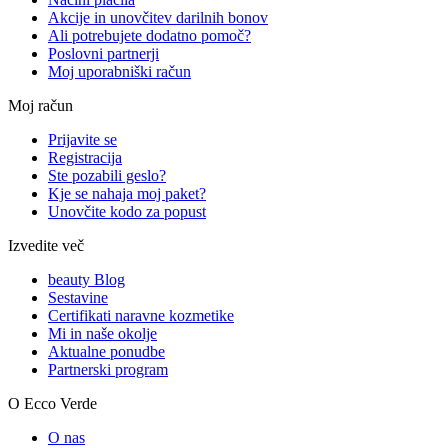
Akcije in unovčitev darilnih bonov
Ali potrebujete dodatno pomoč?
Poslovni partnerji
Moj uporabniški račun
Moj račun
Prijavite se
Registracija
Ste pozabili geslo?
Kje se nahaja moj paket?
Unovčite kodo za popust
Izvedite več
beauty Blog
Sestavine
Certifikati naravne kozmetike
Mi in naše okolje
Aktualne ponudbe
Partnerski program
O Ecco Verde
O nas