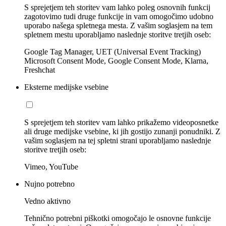
S sprejetjem teh storitev vam lahko poleg osnovnih funkcij
zagotovimo tudi druge funkcije in vam omogočimo udobno
uporabo našega spletnega mesta. Z vašim soglasjem na tem
spletnem mestu uporabljamo naslednje storitve tretjih oseb:
Google Tag Manager, UET (Universal Event Tracking)
Microsoft Consent Mode, Google Consent Mode, Klarna,
Freshchat
Eksterne medijske vsebine
S sprejetjem teh storitev vam lahko prikažemo videoposnetke
ali druge medijske vsebine, ki jih gostijo zunanji ponudniki. Z
vašim soglasjem na tej spletni strani uporabljamo naslednje
storitve tretjih oseb:
Vimeo, YouTube
Nujno potrebno
Vedno aktivno
Tehnično potrebni piškotki omogočajo le osnovne funkcije