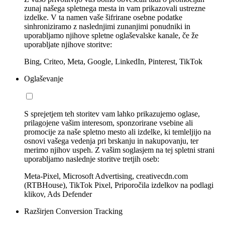
zunaj našega spletnega mesta in vam prikazovali ustrezne
izdelke. V ta namen vaše šifrirane osebne podatke
sinhroniziramo z naslednjimi zunanjimi ponudniki in
uporabljamo njihove spletne oglaševalske kanale, če že
uporabljate njihove storitve:
Bing, Criteo, Meta, Google, LinkedIn, Pinterest, TikTok
Oglaševanje
S sprejetjem teh storitev vam lahko prikazujemo oglase,
prilagojene vašim interesom, sponzorirane vsebine ali
promocije za naše spletno mesto ali izdelke, ki temleljijo na
osnovi vašega vedenja pri brskanju in nakupovanju, ter
merimo njihov uspeh. Z vašim soglasjem na tej spletni strani
uporabljamo naslednje storitve tretjih oseb:
Meta-Pixel, Microsoft Advertising, creativecdn.com
(RTBHouse), TikTok Pixel, Priporočila izdelkov na podlagi
klikov, Ads Defender
Razširjen Conversion Tracking