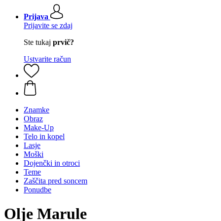
Prijava
Prijavite se zdaj
Ste tukaj
prvič?
Ustvarite račun
Znamke
Obraz
Make-Up
Telo in kopel
Lasje
Moški
Dojenčki in otroci
Teme
Zaščita pred soncem
Ponudbe
Olje Marule