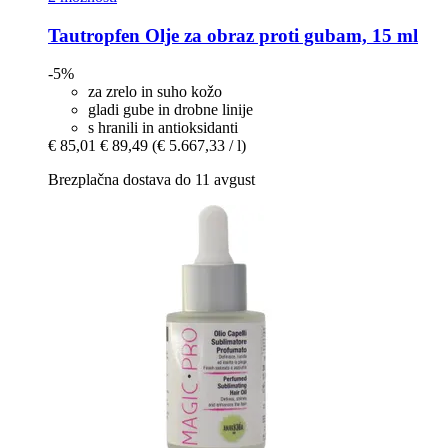
Tautropfen
Olje za obraz proti gubam, 15 ml
-5%
za zrelo in suho kožo
gladi gube in drobne linije
s hranili in antioksidanti
€ 85,01
€ 89,49
(€ 5.667,33 / l)
Brezplačna dostava do 11 avgust