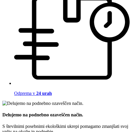
Odprema v
24 urah
Delujemo na podnebno ozaveščen način.
S številnimi posebnimi ekološkimi ukrepi pomagamo zmanjšati svoj
vpliv na okolje in podnebje.