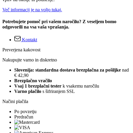
Več informacij je na voljo tukaj.
Potrebujete pomoč pri vašem naročilu? Z veseljem bomo
odgovorili na vsa vaša vprašanja.
Kontakt
Preverjena kakovost
Nakupujte varno in diskretno
Slovenija: standardna dostava brezplačna za pošiljke
nad
€ 42,90
Brezplačno vračilo
Vsaj 1 brezplačni tester
k vsakemu naročilu
Varno plačilo
s šifriranjem SSL
Načini plačila
Po povzetju
Predračun