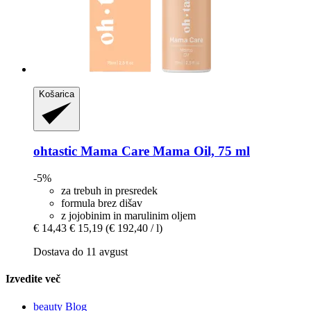
Košarica
ohtastic
Mama Care Mama Oil, 75 ml
-5%
za trebuh in presredek
formula brez dišav
z jojobinim in marulinim oljem
€ 14,43
€ 15,19
(€ 192,40 / l)
Dostava do 11 avgust
Izvedite več
beauty Blog