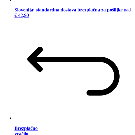
Slovenija: standardna dostava brezplačna za pošiljke
nad
€ 42,90
Brezplačno
vračilo