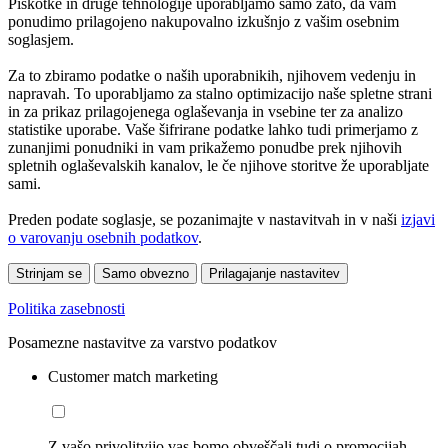
Piškotke in druge tehnologije uporabljamo samo zato, da vam
ponudimo prilagojeno nakupovalno izkušnjo z vašim osebnim
soglasjem.
Za to zbiramo podatke o naših uporabnikih, njihovem vedenju in
napravah. To uporabljamo za stalno optimizacijo naše spletne strani
in za prikaz prilagojenega oglaševanja in vsebine ter za analizo
statistike uporabe. Vaše šifrirane podatke lahko tudi primerjamo z
zunanjimi ponudniki in vam prikažemo ponudbe prek njihovih
spletnih oglaševalskih kanalov, le če njihove storitve že uporabljate
sami.
Preden podate soglasje, se pozanimajte v nastavitvah in v naši
izjavi
o varovanju osebnih podatkov
.
Strinjam se
Samo obvezno
Prilagajanje nastavitev
Politika zasebnosti
Posamezne nastavitve za varstvo podatkov
Customer match marketing
Z vašo privolitvijo vas bomo obveščali tudi o promocijah