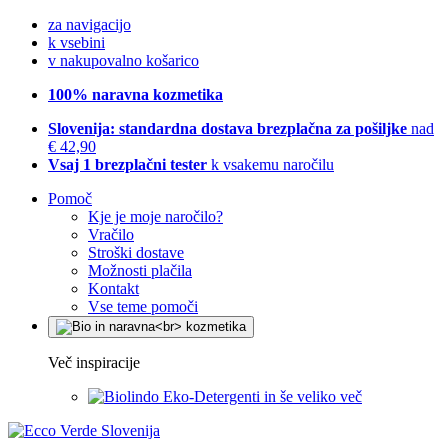
za navigacijo
k vsebini
v nakupovalno košarico
100% naravna kozmetika
Slovenija: standardna dostava brezplačna za pošiljke
nad
€ 42,90
Vsaj 1 brezplačni tester
k vsakemu naročilu
Pomoč
Kje je moje naročilo?
Vračilo
Stroški dostave
Možnosti plačila
Kontakt
Vse teme pomoči
Več inspiracije
Eko-Detergenti in še veliko več