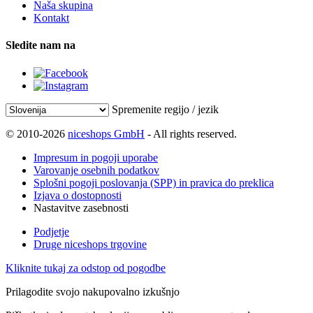
Naša skupina
Kontakt
Sledite nam na
Spremenite regijo / jezik
© 2010-2026
niceshops GmbH
- All rights reserved.
Impresum in pogoji uporabe
Varovanje osebnih podatkov
Splošni pogoji poslovanja (SPP) in pravica do preklica
Izjava o dostopnosti
Nastavitve zasebnosti
Podjetje
Druge niceshops trgovine
Kliknite tukaj za odstop od pogodbe
Prilagodite svojo nakupovalno izkušnjo