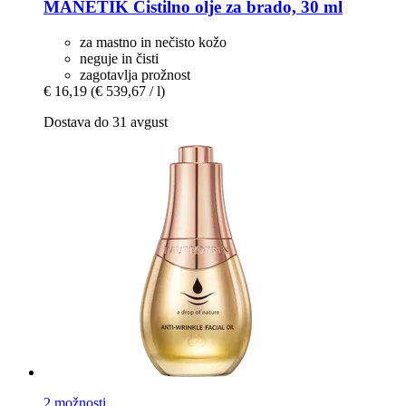
MANETIK
Čistilno olje za brado, 30 ml
za mastno in nečisto kožo
neguje in čisti
zagotavlja prožnost
€ 16,19
(€ 539,67 / l)
Dostava do 31 avgust
2 možnosti