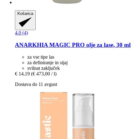
Košarica
4.0 (4)
ANARKHIA
MAGIC PRO olje za lase, 30 ml
za vse tipe las
za definiranje in sijaj
svilnat zaključek
€ 14,19
(€ 473,00 / l)
Dostava do 11 avgust