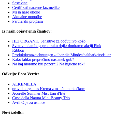
Sestavine
Certifikati naravne kozmetike
Mi in naše okolje
Aktualne ponudbe
Partnerski program
Iz naših objavljenih člankov:
HEJ ORGANIC Sensitive za občutljivo kožo
Svetovni dan boja proti raku dojk: doniramo akciji Pink
Ribbon
Produktkennzeichnungen - über die Mindesthaltbarkeitsdauer
Kako lahko preprečimo nastanek gub?
Na kaj moramo biti pozorni? Na higieno rok!
Odkrijte Ecco Verde:
ALKEMILLA
provida organics Krema z matičnim mlečkom
Acorelle Summer Mist Eau d'Été
Cose della Natura Mini Beauty Trio
Avril Olje za ustnice
Novi izdelki: