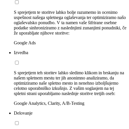
S sprejetjem te storitve lahko bolje razumemo in ocenimo
uspešnost našega spletnega oglaševanja ter optimiziramo našo
oglaševalsko ponudbo. V ta namen vaše šifrirane osebne
podatke sinhroniziramo z naslednjimi zunanjimi ponudniki, če
že uporabljate njihove storitve:
Google Ads
Izvedba
S sprejetjem teh storitev lahko sledimo klikom in brskanju na
našem spletnem mestu ter jih anonimno analiziramo, da
optimiziramo naše spletno mesto in nenehno izboljšujemo
celotno uporabniško izkušnjo. Z vašim soglasjem na tej
spletni strani uporabljamo naslednje storitve tretjih oseb:
Google Analytics, Clarity, A/B-Testing
Delovanje