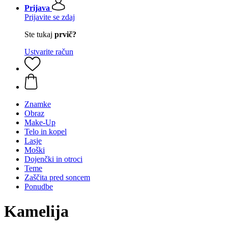
Prijava
Prijavite se zdaj
Ste tukaj
prvič?
Ustvarite račun
Znamke
Obraz
Make-Up
Telo in kopel
Lasje
Moški
Dojenčki in otroci
Teme
Zaščita pred soncem
Ponudbe
Kamelija