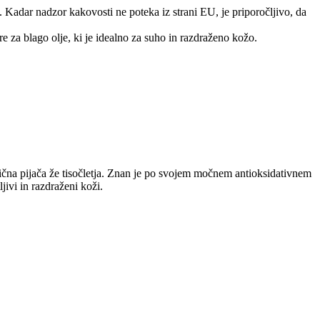
. Kadar nadzor kakovosti ne poteka iz strani EU, je priporočljivo, da
e za blago olje, ki je idealno za suho in razdraženo kožo.
atična pijača že tisočletja. Znan je po svojem močnem antioksidativnem
jivi in razdraženi koži.