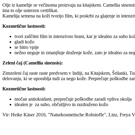
Olje iz kamelije se večinoma proizvaja na kitajskem. Camellia sinensis
ima to olje ustrezen certifikat.
Kamelija semena na koži tvorijo film, ki poskrbi za glajenje in inten
Kozmetične lastnosti:
tvori zaščitni film in intenzivno hrani, kar je idealno za suho ko
gladi kožo
se hitro vpije
nežno neguje in zmanjšuje draženje kože, zato je idealno za ne
Zeleni čaj (Camellia sinensis):
Zimzeleni čaj raste raste predvsem v Indiji, na Kitajskem, Šrilanki, T
delovanju, ki se uporablja tudi za nego kože. Preprečuje poškodbe zara
Kozmetične lastnosti:
močan antioksidant, preprečuje poškodbe zaradi vpliva okolja
idealen je za suho, občutljivo in razdraženo kožo
Vir: Heike Käser 2010, "Naturkosmetische Rohstoffe", Linz, Freya Ve