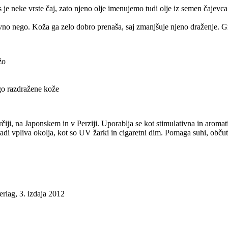
 je neke vrste čaj, zato njeno olje imenujemo tudi olje iz semen čajevca
zivno nego. Koža ga zelo dobro prenaša, saj zmanjšuje njeno draženje. Gr
žo
go razdražene kože
určiji, na Japonskem in v Perziji. Uporablja se kot stimulativna in arom
di vpliva okolja, kot so UV žarki in cigaretni dim. Pomaga suhi, občutl
rlag, 3. izdaja 2012