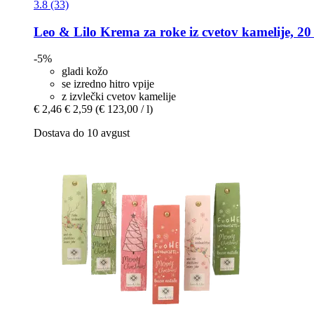
3.8 (33)
Leo & Lilo
Krema za roke iz cvetov kamelije, 20
-5%
gladi kožo
se izredno hitro vpije
z izvlečki cvetov kamelije
€ 2,46
€ 2,59
(€ 123,00 / l)
Dostava do 10 avgust