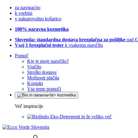
za navigacijo
k vsebini
v nakupovalno košarico
100% naravna kozmetika
Slovenija: standardna dostava brezplačna za pošiljke
nad €
Vsaj 1 brezplačni tester
k vsakemu naročilu
Pomoč
Kje je moje naročilo?
Vračilo
Stroški dostave
Možnosti plačila
Kontakt
Vse teme pomoči
Več inspiracije
Eko-Detergenti in še veliko več