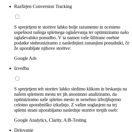
Razširjen Conversion Tracking
S sprejetjem te storitve lahko bolje razumemo in ocenimo
uspešnost našega spletnega oglaševanja ter optimiziramo našo
oglaševalsko ponudbo. V ta namen vaše šifrirane osebne
podatke sinhroniziramo z naslednjimi zunanjimi ponudniki, če
že uporabljate njihove storitve:
Google Ads
Izvedba
S sprejetjem teh storitev lahko sledimo klikom in brskanju na
našem spletnem mestu ter jih anonimno analiziramo, da
optimiziramo naše spletno mesto in nenehno izboljšujemo
celotno uporabniško izkušnjo. Z vašim soglasjem na tej
spletni strani uporabljamo naslednje storitve tretjih oseb:
Google Analytics, Clarity, A/B-Testing
Delovanje