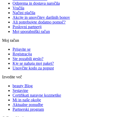
Odprema in dostava naročila
Vračila
Načini plačila
Akcije in unovčitev darilnih bonov
Ali potrebujete dodatno pomoč?
Poslovni partnerji
Moj uporabniški račun
Moj račun
Prijavite se
Registracija
Ste pozabili geslo?
Kje se nahaja moj paket?
Unovčite kodo za popust
Izvedite več
beauty Blog
Sestavine
Certifikati naravne kozmetike
Mi in naše okolje
Aktualne ponudbe
Partnerski program