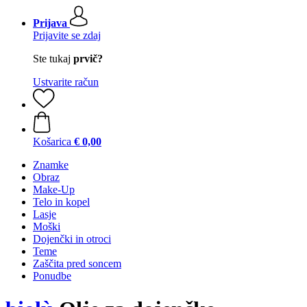
Prijava
Prijavite se zdaj
Ste tukaj
prvič?
Ustvarite račun
Košarica
€ 0,00
Znamke
Obraz
Make-Up
Telo in kopel
Lasje
Moški
Dojenčki in otroci
Teme
Zaščita pred soncem
Ponudbe