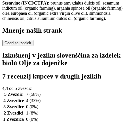
Sestavine (INCI/CTFA):
prunus amygdalus dulcis oil, sesamum
indicum oil (organic farming), argania spinosa oil (organic farming),
olea europaea oil (organic extra virgin olive oil), simmondsia
chinensis oil, citrus aurantium dulcis oil (organic farming).
Mnenje naših strank
Oceni ta izdelek
Izkušnenj v jeziku slovenščina za izdelek
biolù Olje za dojenčke
7 recenzij kupcev v drugih jezikih
4,4
od 5 zvezdic
5 Zvezdic
7
(58%)
4 Zvezdice
4
(33%)
3 Zvezdice
0
(0%)
2 Zvezdici
1
(8%)
1 Zvezdica
0
(0%)