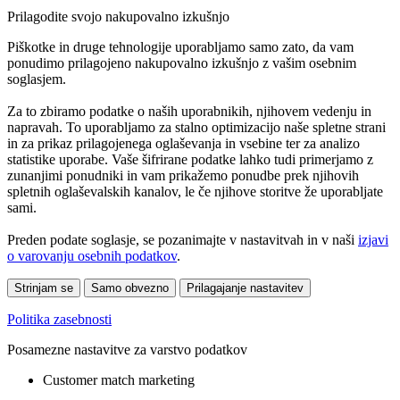
Prilagodite svojo nakupovalno izkušnjo
Piškotke in druge tehnologije uporabljamo samo zato, da vam
ponudimo prilagojeno nakupovalno izkušnjo z vašim osebnim
soglasjem.
Za to zbiramo podatke o naših uporabnikih, njihovem vedenju in
napravah. To uporabljamo za stalno optimizacijo naše spletne strani
in za prikaz prilagojenega oglaševanja in vsebine ter za analizo
statistike uporabe. Vaše šifrirane podatke lahko tudi primerjamo z
zunanjimi ponudniki in vam prikažemo ponudbe prek njihovih
spletnih oglaševalskih kanalov, le če njihove storitve že uporabljate
sami.
Preden podate soglasje, se pozanimajte v nastavitvah in v naši
izjavi
o varovanju osebnih podatkov
.
Strinjam se
Samo obvezno
Prilagajanje nastavitev
Politika zasebnosti
Posamezne nastavitve za varstvo podatkov
Customer match marketing