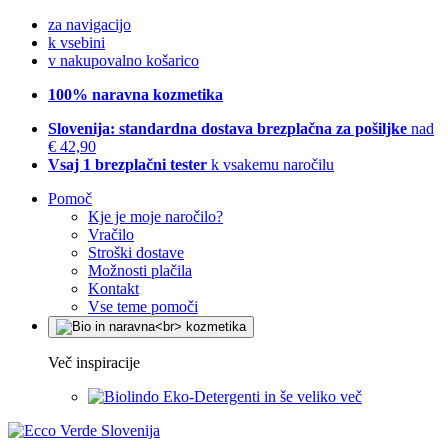
za navigacijo
k vsebini
v nakupovalno košarico
100% naravna kozmetika
Slovenija: standardna dostava brezplačna za pošiljke
nad
€ 42,90
Vsaj 1 brezplačni tester
k vsakemu naročilu
Pomoč
Kje je moje naročilo?
Vračilo
Stroški dostave
Možnosti plačila
Kontakt
Vse teme pomoči
Več inspiracije
Eko-Detergenti in še veliko več