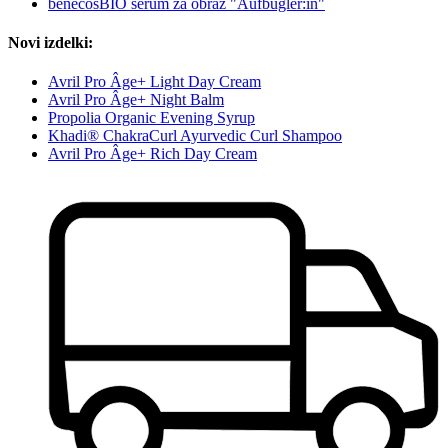
benecosBIO serum za obraz "Aufbügler:in"
Novi izdelki:
Avril Pro Âge+ Light Day Cream
Avril Pro Âge+ Night Balm
Propolia Organic Evening Syrup
Khadi® ChakraCurl Ayurvedic Curl Shampoo
Avril Pro Âge+ Rich Day Cream