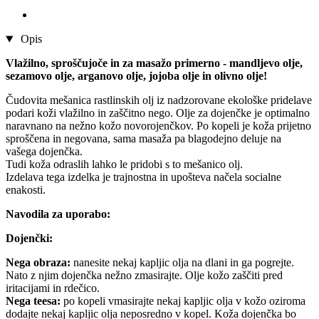
Opis
Vlažilno, sproščujoče in za masažo primerno - mandljevo olje,
sezamovo olje, arganovo olje, jojoba olje in olivno olje!
Čudovita mešanica rastlinskih olj iz nadzorovane ekološke pridelave
podari koži vlažilno in zaščitno nego. Olje za dojenčke je optimalno
naravnano na nežno kožo novorojenčkov. Po kopeli je koža prijetno
sproščena in negovana, sama masaža pa blagodejno deluje na
vašega dojenčka.
Tudi koža odraslih lahko le pridobi s to mešanico olj.
Izdelava tega izdelka je trajnostna in upošteva načela socialne
enakosti.
Navodila za uporabo:
Dojenčki:
Nega obraza:
nanesite nekaj kapljic olja na dlani in ga pogrejte.
Nato z njim dojenčka nežno zmasirajte. Olje kožo zaščiti pred
iritacijami in rdečico.
Nega teesa:
po kopeli vmasirajte nekaj kapljic olja v kožo oziroma
dodajte nekaj kapljic olja neposredno v kopel. Koža dojenčka bo