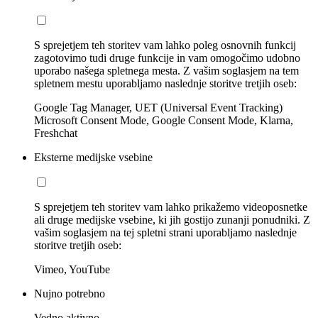
S sprejetjem teh storitev vam lahko poleg osnovnih funkcij
zagotovimo tudi druge funkcije in vam omogočimo udobno
uporabo našega spletnega mesta. Z vašim soglasjem na tem
spletnem mestu uporabljamo naslednje storitve tretjih oseb:
Google Tag Manager, UET (Universal Event Tracking)
Microsoft Consent Mode, Google Consent Mode, Klarna,
Freshchat
Eksterne medijske vsebine
S sprejetjem teh storitev vam lahko prikažemo videoposnetke
ali druge medijske vsebine, ki jih gostijo zunanji ponudniki. Z
vašim soglasjem na tej spletni strani uporabljamo naslednje
storitve tretjih oseb:
Vimeo, YouTube
Nujno potrebno
Vedno aktivno