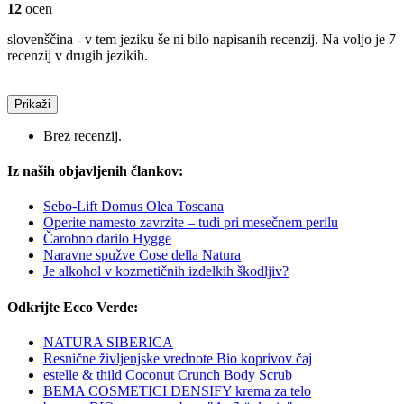
12
ocen
slovenščina - v tem jeziku še ni bilo napisanih recenzij. Na voljo je 7
recenzij v drugih jezikih.
Prikaži
Brez recenzij.
Iz naših objavljenih člankov:
Sebo-Lift Domus Olea Toscana
Operite namesto zavrzite – tudi pri mesečnem perilu
Čarobno darilo Hygge
Naravne spužve Cose della Natura
Je alkohol v kozmetičnih izdelkih škodljiv?
Odkrijte Ecco Verde:
NATURA SIBERICA
Resnične življenjske vrednote Bio koprivov čaj
estelle & thild Coconut Crunch Body Scrub
BEMA COSMETICI DENSIFY krema za telo