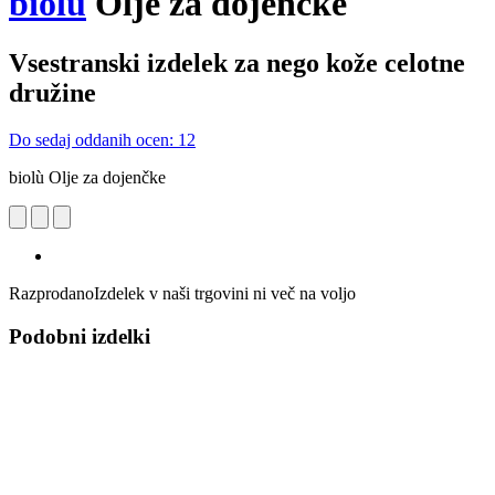
biolù
Olje za dojenčke
Vsestranski izdelek za nego kože celotne
družine
Do sedaj oddanih ocen: 12
biolù Olje za dojenčke
Razprodano
Izdelek v naši trgovini ni več na voljo
Podobni izdelki