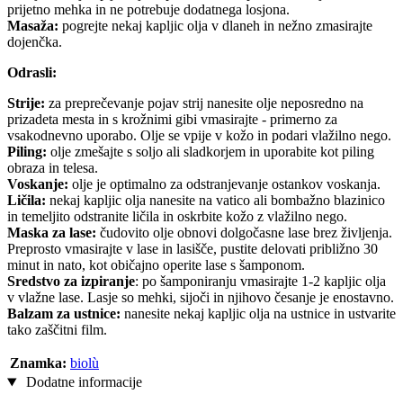
prijetno mehka in ne potrebuje dodatnega losjona.
Masaža:
pogrejte nekaj kapljic olja v dlaneh in nežno zmasirajte
dojenčka.
Odrasli:
Strije:
za preprečevanje pojav strij nanesite olje neposredno na
prizadeta mesta in s krožnimi gibi vmasirajte - primerno za
vsakodnevno uporabo. Olje se vpije v kožo in podari vlažilno nego.
Piling:
olje zmešajte s soljo ali sladkorjem in uporabite kot piling
obraza in telesa.
Voskanje:
olje je optimalno za odstranjevanje ostankov voskanja.
Ličila:
nekaj kapljic olja nanesite na vatico ali bombažno blazinico
in temeljito odstranite ličila in oskrbite kožo z vlažilno nego.
Maska za lase:
čudovito olje obnovi dolgočasne lase brez življenja.
Preprosto vmasirajte v lase in lasišče, pustite delovati približno 30
minut in nato, kot običajno operite lase s šamponom.
Sredstvo za izpiranje
: po šamponiranju vmasirajte 1-2 kapljic olja
v vlažne lase. Lasje so mehki, sijoči in njihovo česanje je enostavno.
Balzam za ustnice:
nanesite nekaj kapljic olja na ustnice in ustvarite
tako zaščitni film.
Znamka:
biolù
Dodatne informacije