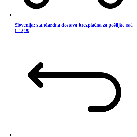
Slovenija: standardna dostava brezplačna za pošiljke
nad
€ 42,90