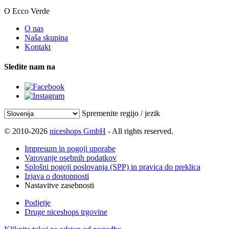
O Ecco Verde
O nas
Naša skupina
Kontakt
Sledite nam na
Spremenite regijo / jezik
© 2010-2026
niceshops GmbH
- All rights reserved.
Impresum in pogoji uporabe
Varovanje osebnih podatkov
Splošni pogoji poslovanja (SPP) in pravica do preklica
Izjava o dostopnosti
Nastavitve zasebnosti
Podjetje
Druge niceshops trgovine