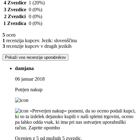
4 Zvezdice
1
(20%)
3 Zvezdice
0
(0%)
2 Zvezdici
0
(0%)
1 Zvezdica
0
(0%)
5
ocen
1
recenzija kupcev. Jezik: slovenščina
3
recenzije kupcev v drugih jezikih
Prikaži vse recenzije uporabnikov
damjana
06 januar 2018
Potrjen nakup
»Preverjen nakup« pomeni, da so oceno podali kupci,
ki so ta izdelek dejansko kupili v naši spletni trgovini, oceno
pa lahko odda vsak, ki ima pri nas ustvarjen uporabniški
račun.
Zaprite opombo
Ocenjen z 5 od možnih 5 zvezdic.