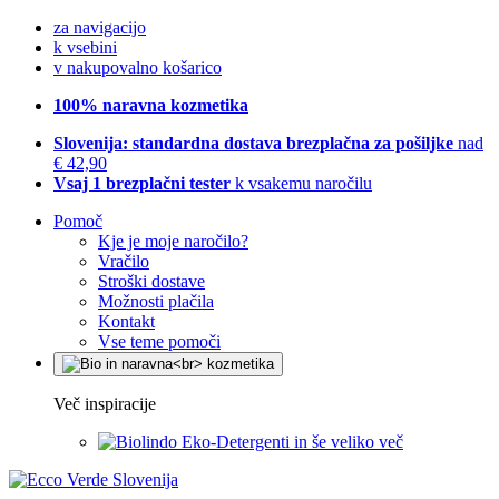
za navigacijo
k vsebini
v nakupovalno košarico
100% naravna kozmetika
Slovenija: standardna dostava brezplačna za pošiljke
nad
€ 42,90
Vsaj 1 brezplačni tester
k vsakemu naročilu
Pomoč
Kje je moje naročilo?
Vračilo
Stroški dostave
Možnosti plačila
Kontakt
Vse teme pomoči
Več inspiracije
Eko-Detergenti in še veliko več