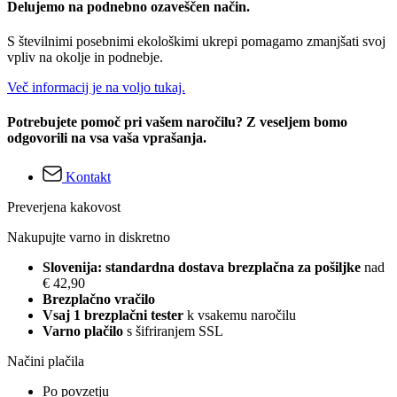
Delujemo na podnebno ozaveščen način.
S številnimi posebnimi ekološkimi ukrepi pomagamo zmanjšati svoj
vpliv na okolje in podnebje.
Več informacij je na voljo tukaj.
Potrebujete pomoč pri vašem naročilu? Z veseljem bomo
odgovorili na vsa vaša vprašanja.
Kontakt
Preverjena kakovost
Nakupujte varno in diskretno
Slovenija: standardna dostava brezplačna za pošiljke
nad
€ 42,90
Brezplačno vračilo
Vsaj 1 brezplačni tester
k vsakemu naročilu
Varno plačilo
s šifriranjem SSL
Načini plačila
Po povzetju