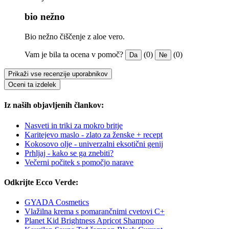
bio nežno
Bio nežno čiščenje z aloe vero.
Vam je bila ta ocena v pomoč?
(0)
(0)
Da
Ne
Prikaži vse recenzije uporabnikov
Oceni ta izdelek
Iz naših objavljenih člankov:
Nasveti in triki za mokro britje
Karitejevo maslo - zlato za ženske + recept
Kokosovo olje - univerzalni eksotični genij
Prhljaj - kako se ga znebiti?
Večerni počitek s pomočjo narave
Odkrijte Ecco Verde:
GYADA Cosmetics
Vlažilna krema s pomarančnimi cvetovi C+
Planet Kid Brightness Apricot Shampoo