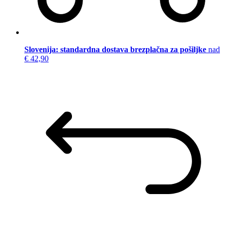
Slovenija: standardna dostava brezplačna za pošiljke
nad
€ 42,90