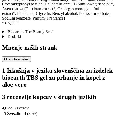
Cocamidopropyl betaine, Helianthus annuus (Sunfl ower) seed oil*,
Avena sativa (Oat) bran extract*, Crataegus monogyna fruit
extract*, Panthenol, Glycerin, Benzyl alcohol, Potassium sorbate,
Sodium benzoate, Parfum [Fragrance]
* organic
Bioearth - The Beauty Seed
Dodatki
Mnenje naših strank
Oceni ta izdelek
1 Izkušnja v jeziku slovenščina za izdelek
bioearth TBS gel za prhanje in kopel z
aloe vero
3 recenzije kupcev v drugih jezikih
4,8
od 5 zvezdic
5 Zvezdic
4
(80%)