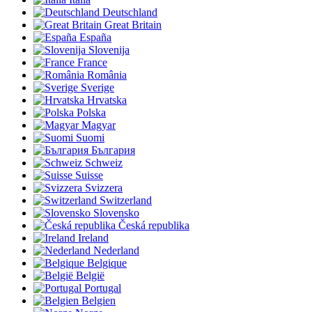
Deutschland
Great Britain
España
Slovenija
France
România
Sverige
Hrvatska
Polska
Magyar
Suomi
България
Schweiz
Suisse
Svizzera
Switzerland
Slovensko
Česká republika
Ireland
Nederland
Belgique
België
Portugal
Belgien