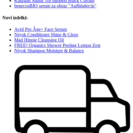
Kaurilan Sauna Trd šampon Black Currant
benecosBIO serum za obraz "Aufbügler:in"
Novi izdelki:
Avril Pro Âge+ Face Serum
Niyok Conditioner Shine & Gloss
Mad Hippie Cleansing Oil
FREE! Organics Shower Peeling Lemon Zest
Niyok Shampoo Moisture & Balance