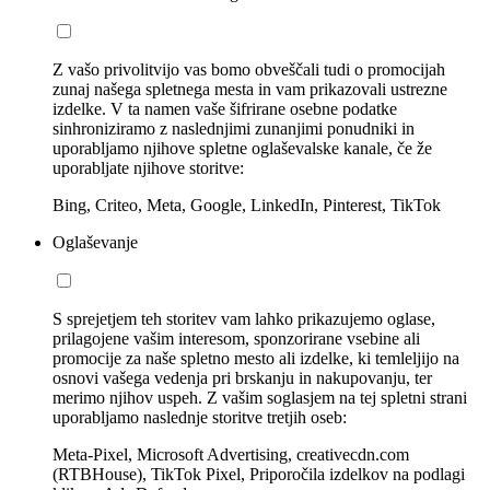
Z vašo privolitvijo vas bomo obveščali tudi o promocijah
zunaj našega spletnega mesta in vam prikazovali ustrezne
izdelke. V ta namen vaše šifrirane osebne podatke
sinhroniziramo z naslednjimi zunanjimi ponudniki in
uporabljamo njihove spletne oglaševalske kanale, če že
uporabljate njihove storitve:
Bing, Criteo, Meta, Google, LinkedIn, Pinterest, TikTok
Oglaševanje
S sprejetjem teh storitev vam lahko prikazujemo oglase,
prilagojene vašim interesom, sponzorirane vsebine ali
promocije za naše spletno mesto ali izdelke, ki temleljijo na
osnovi vašega vedenja pri brskanju in nakupovanju, ter
merimo njihov uspeh. Z vašim soglasjem na tej spletni strani
uporabljamo naslednje storitve tretjih oseb:
Meta-Pixel, Microsoft Advertising, creativecdn.com
(RTBHouse), TikTok Pixel, Priporočila izdelkov na podlagi