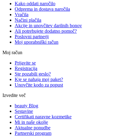
Kako oddati naročilo
Odprema in dostava naročila
Vračila
Načini plačila
Akcije in unovčitev darilnih bonov
Ali potrebujete dodatno pomoč?
Poslovni partnerji
Moj uporabniški račun
Moj račun
Prijavite se
Registracija
Ste pozabili geslo?
Kje se nahaja moj paket?
Unovčite kodo za popust
Izvedite več
beauty Blog
Sestavine
Certifikati naravne kozmetike
Mi in naše okolje
Aktualne ponudbe
Partnerski program