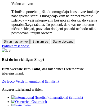
Vedno aktivno
Tehnično potrebni piškotki omogočajo le osnovne funkcije
naše spletne strani. Omogočajo vam na primer zbiranje
izdelkov v vaši nakupovalni košarici ali dostop do vašega
uporabniškega računa. To pomeni, da o vas ne moremo
ničesar sklepati, prav tako dobljeni podatki ne bodo nikoli
posredovani tretjim osebam.
Shrani nastavitve
Strinjam se
Samo obvezno
Politika zasebnosti
Bist du im richtigen Shop?
Bitte wechsle zum Land
, das mit deiner Lieferadresse
übereinstimmt.
Zu Ecco Verde International (English)
Anderes Lieferland wählen
International (English)
Österreich
Italia