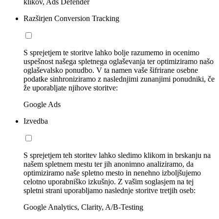
klikov, Ads Defender
Razširjen Conversion Tracking
S sprejetjem te storitve lahko bolje razumemo in ocenimo
uspešnost našega spletnega oglaševanja ter optimiziramo našo
oglaševalsko ponudbo. V ta namen vaše šifrirane osebne
podatke sinhroniziramo z naslednjimi zunanjimi ponudniki, če
že uporabljate njihove storitve:
Google Ads
Izvedba
S sprejetjem teh storitev lahko sledimo klikom in brskanju na
našem spletnem mestu ter jih anonimno analiziramo, da
optimiziramo naše spletno mesto in nenehno izboljšujemo
celotno uporabniško izkušnjo. Z vašim soglasjem na tej
spletni strani uporabljamo naslednje storitve tretjih oseb:
Google Analytics, Clarity, A/B-Testing