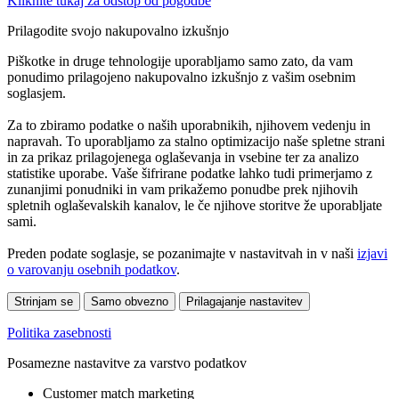
Kliknite tukaj za odstop od pogodbe
Prilagodite svojo nakupovalno izkušnjo
Piškotke in druge tehnologije uporabljamo samo zato, da vam
ponudimo prilagojeno nakupovalno izkušnjo z vašim osebnim
soglasjem.
Za to zbiramo podatke o naših uporabnikih, njihovem vedenju in
napravah. To uporabljamo za stalno optimizacijo naše spletne strani
in za prikaz prilagojenega oglaševanja in vsebine ter za analizo
statistike uporabe. Vaše šifrirane podatke lahko tudi primerjamo z
zunanjimi ponudniki in vam prikažemo ponudbe prek njihovih
spletnih oglaševalskih kanalov, le če njihove storitve že uporabljate
sami.
Preden podate soglasje, se pozanimajte v nastavitvah in v naši
izjavi
o varovanju osebnih podatkov
.
Strinjam se
Samo obvezno
Prilagajanje nastavitev
Politika zasebnosti
Posamezne nastavitve za varstvo podatkov
Customer match marketing