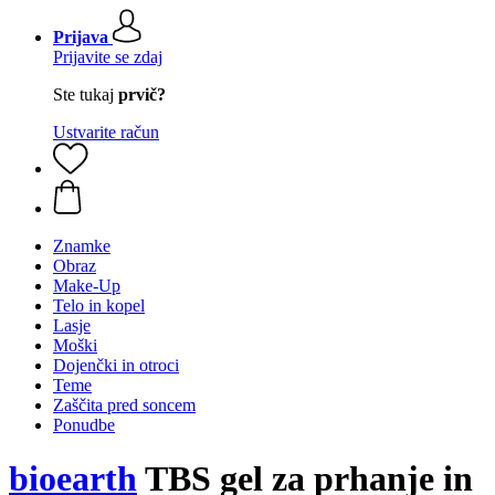
Prijava
Prijavite se zdaj
Ste tukaj
prvič?
Ustvarite račun
Znamke
Obraz
Make-Up
Telo in kopel
Lasje
Moški
Dojenčki in otroci
Teme
Zaščita pred soncem
Ponudbe
bioearth
TBS gel za prhanje in