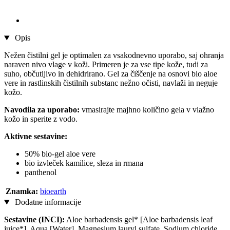
Opis
Nežen čistilni gel je optimalen za vsakodnevno uporabo, saj ohranja
naraven nivo vlage v koži. Primeren je za vse tipe kože, tudi za
suho, občutljivo in dehidrirano. Gel za čiščenje na osnovi bio aloe
vere in rastlinskih čistilnih substanc nežno očisti, navlaži in neguje
kožo.
Navodila za uporabo:
vmasirajte majhno količino gela v vlažno
kožo in sperite z vodo.
Aktivne sestavine:
50% bio-gel aloe vere
bio izvleček kamilice, sleza in rmana
panthenol
Znamka:
bioearth
Dodatne informacije
Sestavine (INCI):
Aloe barbadensis gel* [Aloe barbadensis leaf
juice*], Aqua [Water], Magnesium lauryl sulfate, Sodium chloride,