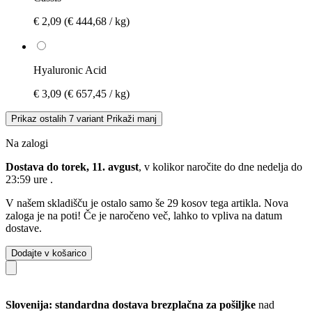
€ 2,09
(€ 444,68 / kg)
Hyaluronic Acid
€ 3,09
(€ 657,45 / kg)
Prikaz ostalih 7 variant
Prikaži manj
Na zalogi
Dostava do torek, 11. avgust
, v kolikor naročite do dne
nedelja do
23:59 ure
.
V našem skladišču je ostalo samo še 29 kosov tega artikla. Nova
zaloga je na poti! Če je naročeno več, lahko to vpliva na datum
dostave.
Dodajte v košarico
Slovenija: standardna dostava brezplačna za pošiljke
nad