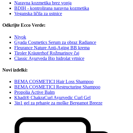
Naravna kozmetika brez vonja
BDIH - kontrolirana naravna kozmetika
Veganska ličila za ustnice
Odkrijte Ecco Verde:
Niyok
Gyada Cosmetics Serum za obraz Radiance
Fleurance Nature Anti-Aging BB krema
Tiroler Kräuterhof Rožmarinov čaj
Classic Ayurveda Bio hidrolat vrtnice
Novi izdelki:
BEMA COSMETICI Hair Loss Shampoo
BEMA COSMETICI Restructuring Shampoo
Propolia Active Balm
Khadi® ChakraCurl Ayurvedic Curl Gel
3in1 gel za prhanje za moške Bergamot Breeze