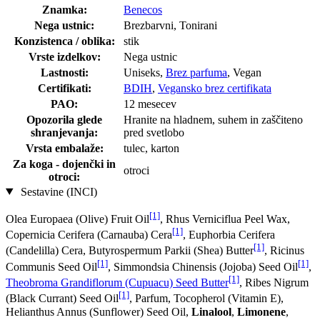
Znamka:
Benecos
Nega ustnic:
Brezbarvni, Tonirani
Konzistenca / oblika:
stik
Vrste izdelkov:
Nega ustnic
Lastnosti:
Uniseks,
Brez parfuma
, Vegan
Certifikati:
BDIH
,
Vegansko brez certifikata
PAO:
12 mesecev
Opozorila glede
Hranite na hladnem, suhem in zaščiteno
shranjevanja:
pred svetlobo
Vrsta embalaže:
tulec, karton
Za koga - dojenčki in
otroci
otroci:
Sestavine (INCI)
[1]
Olea Europaea (Olive) Fruit Oil
, Rhus Verniciflua Peel Wax,
[1]
Copernicia Cerifera (Carnauba) Cera
, Euphorbia Cerifera
[1]
(Candelilla) Cera, Butyrospermum Parkii (Shea) Butter
, Ricinus
[1]
[1]
Communis Seed Oil
, Simmondsia Chinensis (Jojoba) Seed Oil
,
[1]
Theobroma Grandiflorum (Cupuacu) Seed Butter
, Ribes Nigrum
[1]
(Black Currant) Seed Oil
, Parfum, Tocopherol (Vitamin E),
Helianthus Annus (Sunflower) Seed Oil,
Linalool
,
Limonene
,