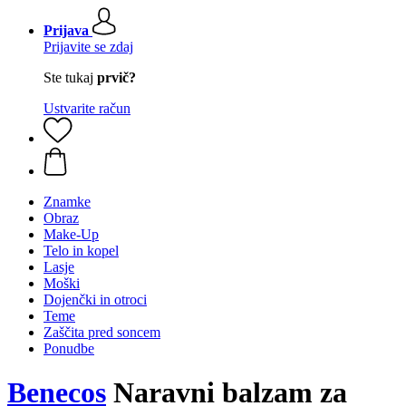
Prijava
Prijavite se zdaj
Ste tukaj
prvič?
Ustvarite račun
Znamke
Obraz
Make-Up
Telo in kopel
Lasje
Moški
Dojenčki in otroci
Teme
Zaščita pred soncem
Ponudbe
Benecos
Naravni balzam za