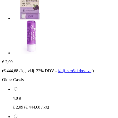
€ 2,09
(
€ 444,68 / kg
, vklj. 22% DDV
-
izklj. stroški dostave
)
Okus:
Cassis
4.8 g
€ 2,09
(€ 444,68 / kg)