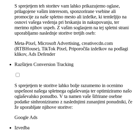
S sprejetjem teh storitev vam lahko prikazujemo oglase,
prilagojene vašim interesom, sponzorirane vsebine ali
promocije za naše spletno mesto ali izdelke, ki temleljijo na
osnovi vašega vedenja pri brskanju in nakupovanju, ter
merimo njihov uspeh. Z vašim soglasjem na tej spletni strani
uporabljamo naslednje storitve tretjih oseb:
Meta-Pixel, Microsoft Advertising, creativecdn.com
(RTBHouse), TikTok Pixel, Priporočila izdelkov na podlagi
klikov, Ads Defender
Razširjen Conversion Tracking
S sprejetjem te storitve lahko bolje razumemo in ocenimo
uspešnost našega spletnega oglaševanja ter optimiziramo našo
oglaševalsko ponudbo. V ta namen vaše šifrirane osebne
podatke sinhroniziramo z naslednjimi zunanjimi ponudniki, če
že uporabljate njihove storitve:
Google Ads
Izvedba