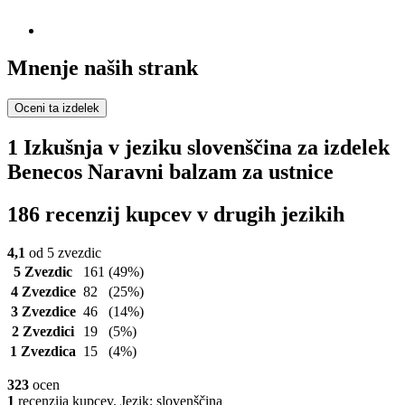
Mnenje naših strank
Oceni ta izdelek
1 Izkušnja v jeziku slovenščina za izdelek
Benecos Naravni balzam za ustnice
186 recenzij kupcev v drugih jezikih
4,1
od 5 zvezdic
5 Zvezdic
161
(49%)
4 Zvezdice
82
(25%)
3 Zvezdice
46
(14%)
2 Zvezdici
19
(5%)
1 Zvezdica
15
(4%)
323
ocen
1
recenzija kupcev. Jezik: slovenščina