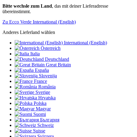
Bitte wechsle zum Land
, das mit deiner Lieferadresse
übereinstimmt.
Zu Ecco Verde International (English)
Anderes Lieferland wählen
International (English)
Österreich
Italia
Deutschland
Great Britain
España
Slovenija
France
România
Sverige
Hrvatska
Polska
Magyar
Suomi
България
Schweiz
Suisse
Svizzera