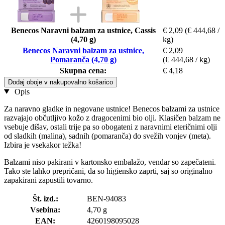
Benecos Naravni balzam za ustnice, Cassis
€ 2,09
(€ 444,68 /
(4,70 g)
kg)
Benecos Naravni balzam za ustnice,
€ 2,09
Pomaranča (4,70 g)
(€ 444,68 / kg)
Skupna cena:
€ 4,18
Dodaj oboje v nakupovalno košarico
Opis
Za naravno gladke in negovane ustnice! Benecos balzami za ustnice
razvajajo občutljivo kožo z dragocenimi bio olji. Klasičen balzam ne
vsebuje dišav, ostali trije pa so obogateni z naravnimi eteričnimi olji
od sladkih (malina), sadnih (pomaranča) do svežih vonjev (meta).
Izbira je vsekakor težka!
Balzami niso pakirani v kartonsko embalažo, vendar so zapečateni.
Tako ste lahko prepričani, da so higiensko zaprti, saj so originalno
zapakirani zapustili tovarno.
Št. izd.:
BEN-94083
Vsebina:
4,70 g
EAN:
4260198095028