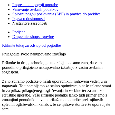
Impresum in pogoji uporabe
Varovanje osebnih podatkov
Splošni pogoji poslovanja (SPP) in pravica do preklica
Izjava o dostopnosti
Nastavitve zasebnosti
Podjetje
Druge niceshops trgovine
Kliknite tukaj za odstop od pogodbe
Prilagodite svojo nakupovalno izkušnjo
Piškotke in druge tehnologije uporabljamo samo zato, da vam
ponudimo prilagojeno nakupovalno izkušnjo z vašim osebnim
soglasjem.
Za to zbiramo podatke o naših uporabnikih, njihovem vedenju in
napravah. To uporabljamo za stalno optimizacijo naše spletne strani
in za prikaz prilagojenega oglaševanja in vsebine ter za analizo
statistike uporabe. Vaše šifrirane podatke lahko tudi primerjamo z
zunanjimi ponudniki in vam prikažemo ponudbe prek njihovih
spletnih oglaševalskih kanalov, le če njihove storitve že uporabljate
sami.