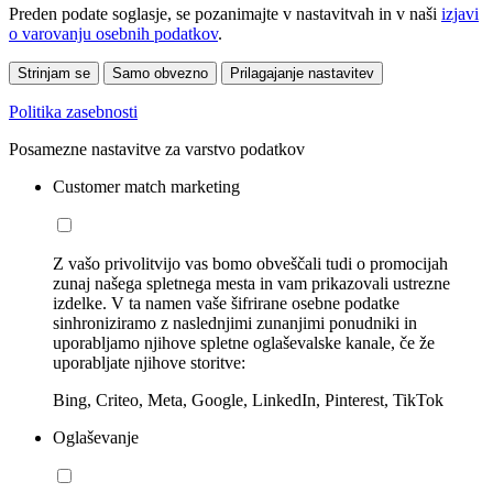
Preden podate soglasje, se pozanimajte v nastavitvah in v naši
izjavi
o varovanju osebnih podatkov
.
Strinjam se
Samo obvezno
Prilagajanje nastavitev
Politika zasebnosti
Posamezne nastavitve za varstvo podatkov
Customer match marketing
Z vašo privolitvijo vas bomo obveščali tudi o promocijah
zunaj našega spletnega mesta in vam prikazovali ustrezne
izdelke. V ta namen vaše šifrirane osebne podatke
sinhroniziramo z naslednjimi zunanjimi ponudniki in
uporabljamo njihove spletne oglaševalske kanale, če že
uporabljate njihove storitve:
Bing, Criteo, Meta, Google, LinkedIn, Pinterest, TikTok
Oglaševanje