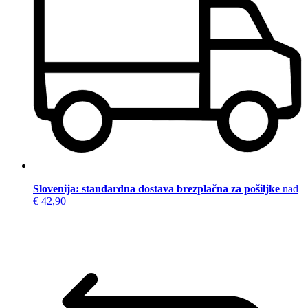
Slovenija: standardna dostava brezplačna za pošiljke
nad
€ 42,90