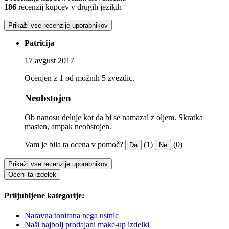
186
recenzij kupcev v drugih jezikih
Prikaži vse recenzije uporabnikov
Patricija
17 avgust 2017
Ocenjen z 1 od možnih 5 zvezdic.
Neobstojen
Ob nanosu deluje kot da bi se namazal z oljem. Skratka
masten, ampak neobstojen.
Vam je bila ta ocena v pomoč?
(1)
(0)
Da
Ne
Prikaži vse recenzije uporabnikov
Oceni ta izdelek
Priljubljene kategorije:
Naravna tonirana nega ustnic
Naši najbolj prodajani make-up izdelki