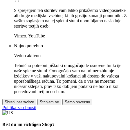
S sprejetjem teh storitev vam lahko prikažemo videoposnetke
ali druge medijske vsebine, ki jih gostijo zunanji ponudniki. Z
vašim soglasjem na tej spletni strani uporabljamo naslednje
storitve tretjih oseb:
Vimeo, YouTube
Nujno potrebno
Vedno aktivno
Tehnično potrebni piškotki omogočajo le osnovne funkcije
naše spletne strani. Omogočajo vam na primer zbiranje
izdelkov v vaši nakupovalni košarici ali dostop do vašega
uporabniškega računa. To pomeni, da o vas ne moremo
ničesar sklepati, prav tako dobljeni podatki ne bodo nikoli
posredovani tretjim osebam.
Shrani nastavitve
Strinjam se
Samo obvezno
Politika zasebnosti
Bist du im richtigen Shop?