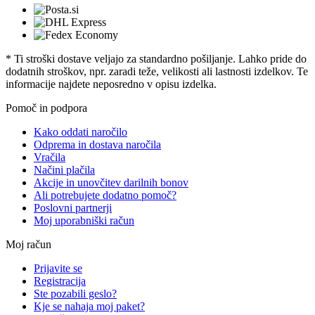
* Ti stroški dostave veljajo za standardno pošiljanje. Lahko pride do
dodatnih stroškov, npr. zaradi teže, velikosti ali lastnosti izdelkov. Te
informacije najdete neposredno v opisu izdelka.
Pomoč in podpora
Kako oddati naročilo
Odprema in dostava naročila
Vračila
Načini plačila
Akcije in unovčitev darilnih bonov
Ali potrebujete dodatno pomoč?
Poslovni partnerji
Moj uporabniški račun
Moj račun
Prijavite se
Registracija
Ste pozabili geslo?
Kje se nahaja moj paket?