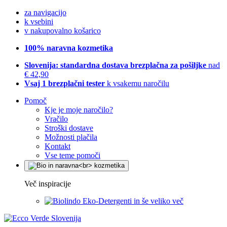
za navigacijo
k vsebini
v nakupovalno košarico
100% naravna kozmetika
Slovenija: standardna dostava brezplačna za pošiljke
nad
€ 42,90
Vsaj 1 brezplačni tester
k vsakemu naročilu
Pomoč
Kje je moje naročilo?
Vračilo
Stroški dostave
Možnosti plačila
Kontakt
Vse teme pomoči
Več inspiracije
Eko-Detergenti in še veliko več