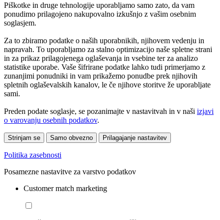
Piškotke in druge tehnologije uporabljamo samo zato, da vam
ponudimo prilagojeno nakupovalno izkušnjo z vašim osebnim
soglasjem.
Za to zbiramo podatke o naših uporabnikih, njihovem vedenju in
napravah. To uporabljamo za stalno optimizacijo naše spletne strani
in za prikaz prilagojenega oglaševanja in vsebine ter za analizo
statistike uporabe. Vaše šifrirane podatke lahko tudi primerjamo z
zunanjimi ponudniki in vam prikažemo ponudbe prek njihovih
spletnih oglaševalskih kanalov, le če njihove storitve že uporabljate
sami.
Preden podate soglasje, se pozanimajte v nastavitvah in v naši
izjavi
o varovanju osebnih podatkov
.
Strinjam se
Samo obvezno
Prilagajanje nastavitev
Politika zasebnosti
Posamezne nastavitve za varstvo podatkov
Customer match marketing