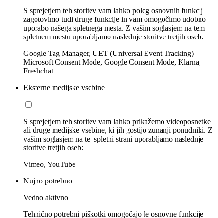
S sprejetjem teh storitev vam lahko poleg osnovnih funkcij
zagotovimo tudi druge funkcije in vam omogočimo udobno
uporabo našega spletnega mesta. Z vašim soglasjem na tem
spletnem mestu uporabljamo naslednje storitve tretjih oseb:
Google Tag Manager, UET (Universal Event Tracking)
Microsoft Consent Mode, Google Consent Mode, Klarna,
Freshchat
Eksterne medijske vsebine
S sprejetjem teh storitev vam lahko prikažemo videoposnetke
ali druge medijske vsebine, ki jih gostijo zunanji ponudniki. Z
vašim soglasjem na tej spletni strani uporabljamo naslednje
storitve tretjih oseb:
Vimeo, YouTube
Nujno potrebno
Vedno aktivno
Tehnično potrebni piškotki omogočajo le osnovne funkcije