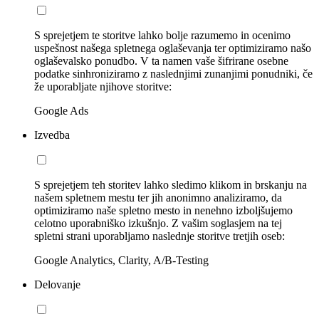
S sprejetjem te storitve lahko bolje razumemo in ocenimo
uspešnost našega spletnega oglaševanja ter optimiziramo našo
oglaševalsko ponudbo. V ta namen vaše šifrirane osebne
podatke sinhroniziramo z naslednjimi zunanjimi ponudniki, če
že uporabljate njihove storitve:
Google Ads
Izvedba
S sprejetjem teh storitev lahko sledimo klikom in brskanju na
našem spletnem mestu ter jih anonimno analiziramo, da
optimiziramo naše spletno mesto in nenehno izboljšujemo
celotno uporabniško izkušnjo. Z vašim soglasjem na tej
spletni strani uporabljamo naslednje storitve tretjih oseb:
Google Analytics, Clarity, A/B-Testing
Delovanje