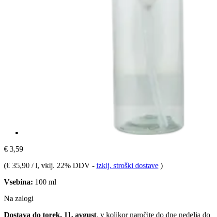
€ 3,59
(
€ 35,90 / l
, vklj. 22% DDV
-
izklj. stroški dostave
)
Vsebina:
100 ml
Na zalogi
Dostava do torek, 11. avgust
, v kolikor naročite do dne
nedelja do