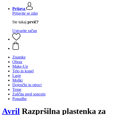
Prijava
Prijavite se zdaj
Ste tukaj
prvič?
Ustvarite račun
Znamke
Obraz
Make-Up
Telo in kopel
Lasje
Moški
Dojenčki in otroci
Teme
Zaščita pred soncem
Ponudbe
Avril
Razpršilna plastenka za