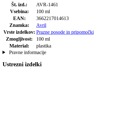
Št. izd.:
AVR-1461
Vsebina:
100 ml
EAN:
3662217014613
Znamka:
Avril
Vrste izdelkov:
Prazne posode in pripomočki
Zmogljivost:
100 ml
Material:
plastika
Pravne informacije
Ustrezni izdelki