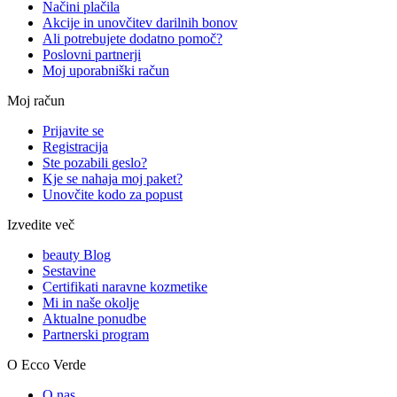
Načini plačila
Akcije in unovčitev darilnih bonov
Ali potrebujete dodatno pomoč?
Poslovni partnerji
Moj uporabniški račun
Moj račun
Prijavite se
Registracija
Ste pozabili geslo?
Kje se nahaja moj paket?
Unovčite kodo za popust
Izvedite več
beauty Blog
Sestavine
Certifikati naravne kozmetike
Mi in naše okolje
Aktualne ponudbe
Partnerski program
O Ecco Verde
O nas