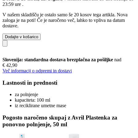
23:59 ure
.
V našem skladišču je ostalo samo še 20 kosov tega artikla. Nova
zaloga je na poti! Če je naročeno več, lahko to vpliva na datum
dostave.
Dodajte v košarico
Slovenija: standardna dostava brezplačna za pošiljke
nad
€ 42,90
Več informacij o odpremi in dostavi
Lastnosti in prednosti
za polnjenje
kapaciteta: 100 ml
iz reciklirane umetne mase
Pogosto naročeno skupaj z Avril Plastenka za
ponovno polnjenje, 50 ml