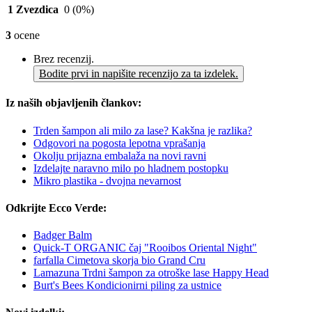
1 Zvezdica
0
(0%)
3
ocene
Brez recenzij.
Bodite prvi in napišite recenzijo za ta izdelek.
Iz naših objavljenih člankov:
Trden šampon ali milo za lase? Kakšna je razlika?
Odgovori na pogosta lepotna vprašanja
Okolju prijazna embalaža na novi ravni
Izdelajte naravno milo po hladnem postopku
Mikro plastika - dvojna nevarnost
Odkrijte Ecco Verde:
Badger Balm
Quick-T ORGANIC čaj "Rooibos Oriental Night"
farfalla Cimetova skorja bio Grand Cru
Lamazuna Trdni šampon za otroške lase Happy Head
Burt's Bees Kondicionirni piling za ustnice