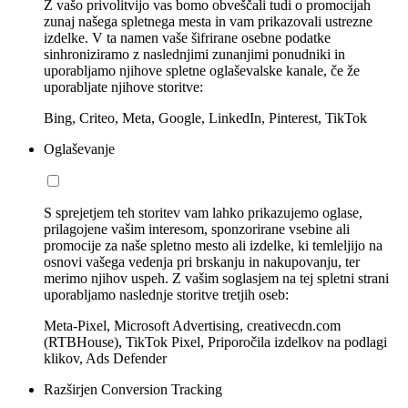
Z vašo privolitvijo vas bomo obveščali tudi o promocijah
zunaj našega spletnega mesta in vam prikazovali ustrezne
izdelke. V ta namen vaše šifrirane osebne podatke
sinhroniziramo z naslednjimi zunanjimi ponudniki in
uporabljamo njihove spletne oglaševalske kanale, če že
uporabljate njihove storitve:
Bing, Criteo, Meta, Google, LinkedIn, Pinterest, TikTok
Oglaševanje
S sprejetjem teh storitev vam lahko prikazujemo oglase,
prilagojene vašim interesom, sponzorirane vsebine ali
promocije za naše spletno mesto ali izdelke, ki temleljijo na
osnovi vašega vedenja pri brskanju in nakupovanju, ter
merimo njihov uspeh. Z vašim soglasjem na tej spletni strani
uporabljamo naslednje storitve tretjih oseb:
Meta-Pixel, Microsoft Advertising, creativecdn.com
(RTBHouse), TikTok Pixel, Priporočila izdelkov na podlagi
klikov, Ads Defender
Razširjen Conversion Tracking