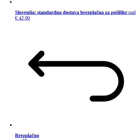
Slovenija: standardna dostava brezplačna za pošiljke
nad
€ 42,90
Brezplačno