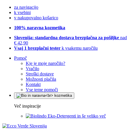
za navigacijo
k vsebini
v nakupovalno košarico
100% naravna kozmetika
Slovenija: standardna dostava brezplačna za pošiljke
nad
€ 42,90
Vsaj 1 brezplačni tester
k vsakemu naročilu
Pomoč
Kje je moje naročilo?
Vračilo
Stroški dostave
Možnosti plačila
Kontakt
Vse teme pomoči
Več inspiracije
Eko-Detergenti in še veliko več