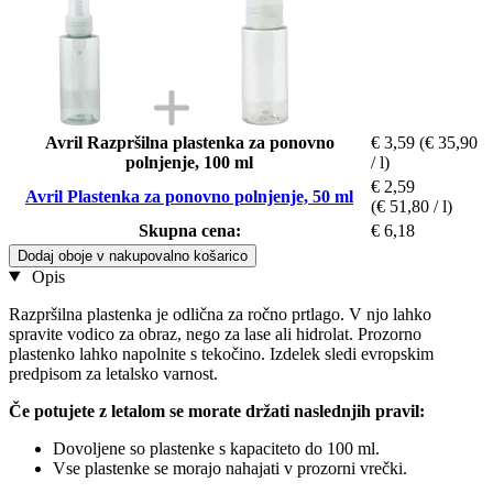
Avril Razpršilna plastenka za ponovno
€ 3,59
(€ 35,90
polnjenje, 100 ml
/ l)
€ 2,59
Avril Plastenka za ponovno polnjenje, 50 ml
(€ 51,80 / l)
Skupna cena:
€ 6,18
Dodaj oboje v nakupovalno košarico
Opis
Razpršilna plastenka je odlična za ročno prtlago. V njo lahko
spravite vodico za obraz, nego za lase ali hidrolat. Prozorno
plastenko lahko napolnite s tekočino. Izdelek sledi evropskim
predpisom za letalsko varnost.
Če potujete z letalom se morate držati naslednjih pravil:
Dovoljene so plastenke s kapaciteto do 100 ml.
Vse plastenke se morajo nahajati v prozorni vrečki.