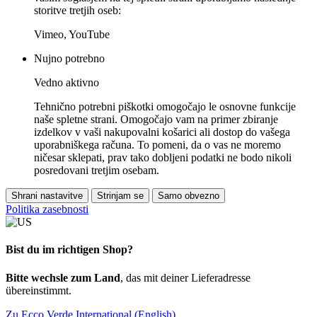
storitve tretjih oseb:
Vimeo, YouTube
Nujno potrebno
Vedno aktivno
Tehnično potrebni piškotki omogočajo le osnovne funkcije
naše spletne strani. Omogočajo vam na primer zbiranje
izdelkov v vaši nakupovalni košarici ali dostop do vašega
uporabniškega računa. To pomeni, da o vas ne moremo
ničesar sklepati, prav tako dobljeni podatki ne bodo nikoli
posredovani tretjim osebam.
Shrani nastavitve
Strinjam se
Samo obvezno
Politika zasebnosti
Bist du im richtigen Shop?
Bitte wechsle zum Land
, das mit deiner Lieferadresse
übereinstimmt.
Zu Ecco Verde International (English)