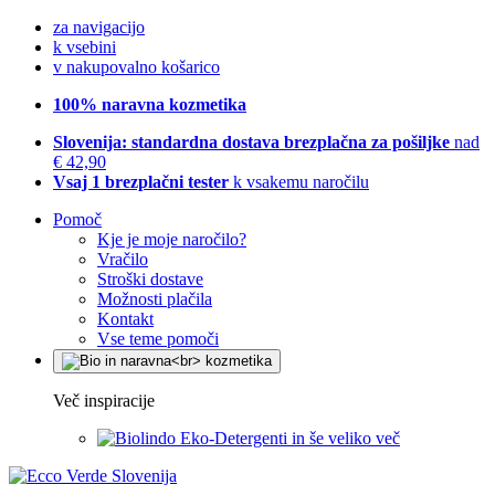
za navigacijo
k vsebini
v nakupovalno košarico
100% naravna kozmetika
Slovenija: standardna dostava brezplačna za pošiljke
nad
€ 42,90
Vsaj 1 brezplačni tester
k vsakemu naročilu
Pomoč
Kje je moje naročilo?
Vračilo
Stroški dostave
Možnosti plačila
Kontakt
Vse teme pomoči
Več inspiracije
Eko-Detergenti in še veliko več