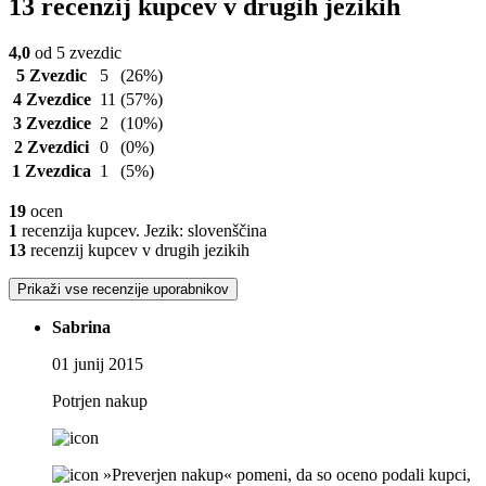
13 recenzij kupcev v drugih jezikih
4,0
od 5 zvezdic
5 Zvezdic
5
(26%)
4 Zvezdice
11
(57%)
3 Zvezdice
2
(10%)
2 Zvezdici
0
(0%)
1 Zvezdica
1
(5%)
19
ocen
1
recenzija kupcev. Jezik: slovenščina
13
recenzij kupcev v drugih jezikih
Prikaži vse recenzije uporabnikov
Sabrina
01 junij 2015
Potrjen nakup
»Preverjen nakup« pomeni, da so oceno podali kupci,