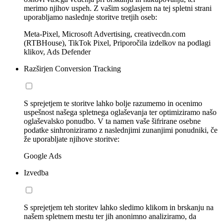
merimo njihov uspeh. Z vašim soglasjem na tej spletni strani
uporabljamo naslednje storitve tretjih oseb:
Meta-Pixel, Microsoft Advertising, creativecdn.com
(RTBHouse), TikTok Pixel, Priporočila izdelkov na podlagi
klikov, Ads Defender
Razširjen Conversion Tracking
S sprejetjem te storitve lahko bolje razumemo in ocenimo
uspešnost našega spletnega oglaševanja ter optimiziramo našo
oglaševalsko ponudbo. V ta namen vaše šifrirane osebne
podatke sinhroniziramo z naslednjimi zunanjimi ponudniki, če
že uporabljate njihove storitve:
Google Ads
Izvedba
S sprejetjem teh storitev lahko sledimo klikom in brskanju na
našem spletnem mestu ter jih anonimno analiziramo, da