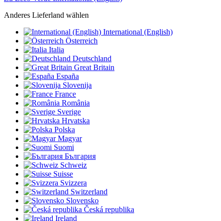
Anderes Lieferland wählen
International (English)
Österreich
Italia
Deutschland
Great Britain
España
Slovenija
France
România
Sverige
Hrvatska
Polska
Magyar
Suomi
България
Schweiz
Suisse
Svizzera
Switzerland
Slovensko
Česká republika
Ireland