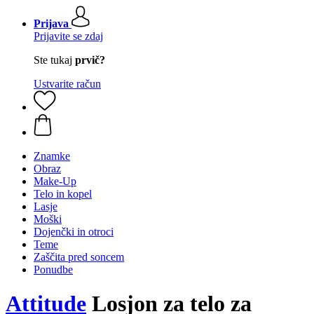
Prijava
Prijavite se zdaj
Ste tukaj
prvič?
Ustvarite račun
Znamke
Obraz
Make-Up
Telo in kopel
Lasje
Moški
Dojenčki in otroci
Teme
Zaščita pred soncem
Ponudbe
Attitude
Losjon za telo za