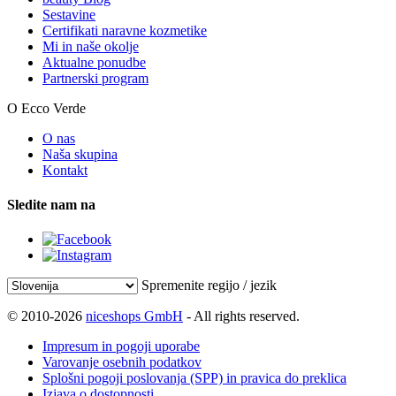
Sestavine
Certifikati naravne kozmetike
Mi in naše okolje
Aktualne ponudbe
Partnerski program
O Ecco Verde
O nas
Naša skupina
Kontakt
Sledite nam na
Spremenite regijo / jezik
© 2010-2026
niceshops GmbH
- All rights reserved.
Impresum in pogoji uporabe
Varovanje osebnih podatkov
Splošni pogoji poslovanja (SPP) in pravica do preklica
Izjava o dostopnosti