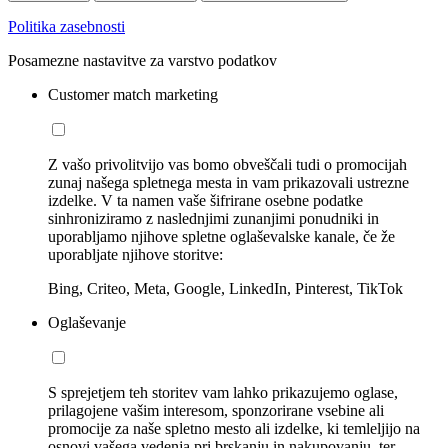
Politika zasebnosti
Posamezne nastavitve za varstvo podatkov
Customer match marketing
Z vašo privolitvijo vas bomo obveščali tudi o promocijah
zunaj našega spletnega mesta in vam prikazovali ustrezne
izdelke. V ta namen vaše šifrirane osebne podatke
sinhroniziramo z naslednjimi zunanjimi ponudniki in
uporabljamo njihove spletne oglaševalske kanale, če že
uporabljate njihove storitve:
Bing, Criteo, Meta, Google, LinkedIn, Pinterest, TikTok
Oglaševanje
S sprejetjem teh storitev vam lahko prikazujemo oglase,
prilagojene vašim interesom, sponzorirane vsebine ali
promocije za naše spletno mesto ali izdelke, ki temleljijo na
osnovi vašega vedenja pri brskanju in nakupovanju, ter