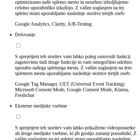
optimiziramo naše spletno mesto in nenehno izboljšujemo
celotno uporabniško izkušnjo. Z vašim soglasjem na tej
spletni strani uporabljamo naslednje storitve tretjih oseb:
Google Analytics, Clarity, A/B-Testing
Delovanje
S sprejetjem teh storitev vam lahko poleg osnovnih funkcij
zagotovimo tudi druge funkcije in vam omogočimo udobno
uporabo našega spletnega mesta. Z vašim soglasjem na tem
spletnem mestu uporabljamo naslednje storitve tretjih oseb:
Google Tag Manager, UET (Universal Event Tracking)
Microsoft Consent Mode, Google Consent Mode, Klarna,
Freshchat
Eksterne medijske vsebine
S sprejetjem teh storitev vam lahko prikažemo videoposnetke
ali druge medijske vsebine, ki jih gostijo zunanji ponudniki. Z
vašim soglasjem na tej spletni strani uporabljamo naslednje