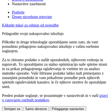
Nastavitve zasebnosti
Podjetje
Druge niceshops trgovine
Kliknite tukaj za odstop od pogodbe
Prilagodite svojo nakupovalno izkušnjo
Piškotke in druge tehnologije uporabljamo samo zato, da vam
ponudimo prilagojeno nakupovalno izkušnjo z vašim osebnim
soglasjem.
Za to zbiramo podatke o naših uporabnikih, njihovem vedenju in
napravah. To uporabljamo za stalno optimizacijo naše spletne strani
in za prikaz prilagojenega oglaševanja in vsebine ter za analizo
statistike uporabe. Vaše šifrirane podatke lahko tudi primerjamo z
zunanjimi ponudniki in vam prikažemo ponudbe prek njihovih
spletnih oglaševalskih kanalov, le če njihove storitve že uporabljate
sami.
Preden podate soglasje, se pozanimajte v nastavitvah in v naši
izjavi
o varovanju osebnih podatkov
.
Strinjam se
Samo obvezno
Prilagajanje nastavitev