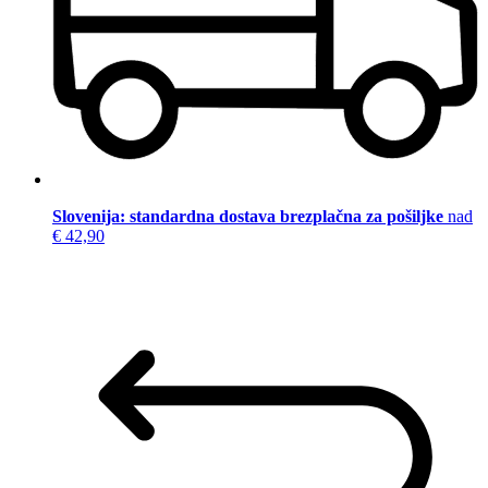
Slovenija: standardna dostava brezplačna za pošiljke
nad
€ 42,90