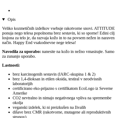
Opis
Veliko kozmetičnih izdelkov vsebuje rakotvorne snovi. ATTITUDE
ponuja nego telesa popolnoma brez sestavin, ki so sporne! Edini cilj
losjona za telo je, da razvaja kožo in to na povsem nežen in naraven
način. Happy End vsakodnevne nege telesa!
Navodila za uporabo:
nanesite na kožo in nežno vmasirajte. Samo
za zunanjo uporabo.
Lastnosti:
brez karcinogenih sestavin (IARC-skupina 1 & 2)
brez 1,4-dioksan in etilen oksida, testiral v neodvisnih
laboratorijih
certificirano eko-prijazno s certifikatom EcoLogo iz Severne
Amerike
CO2 nevtralno in nimajo negativnega vpliva na spremembe
okolja
veganski izdelek, ki ni preizkušen na živalih
dišave brez CMR (rakotvorne, mutagene ali reproduktivnih
strupov)