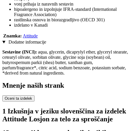
vonj prihaja iz naravnih sestavin
hipoalergeno in izpolnjuje IFRA-standard (International
Fragrance Association)
rastlinska osnova in biorazgradljivo (OECD 301)
izdelano v Kanadi
Znamka:
Attitude
Dodatne informacije
Sestavine (INCI):
aqua, glycerin, dicaprylyl ether, glyceryl stearate,
cetearyl olivate, sorbitan olivate, glycine soja (soybean) oil,
butyrospernum parkii (shea) butter, xanthan gum,
parfum/fragrance*, citric acid, sodium benzoate, potassium sorbate,
*derived from natural ingredients.
Mnenje naših strank
Oceni ta izdelek
1 Izkušnja v jeziku slovenščina za izdelek
Attitude Losjon za telo za sproščanje