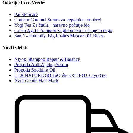
Odkrijte Ecco Verde:
Pai Skincare
Couleur Caramel Serum za trepalnice ter obrvi
Yogi Tea Za čutila - naravno počutje bio
Green Agafia Šampon za globinsko čiščenje in nego
Santé – naturally. Big Lashes Mascara 01 Black
Novi izdelki:
Niyok Shampoo Repair & Balance
Propolia Anti-Ageing Serum
Propolia Soothing Oil
LÉA NATURE SO BiO étic OSTEO+ Cryo Gel
Avril Gentle Hair Mask