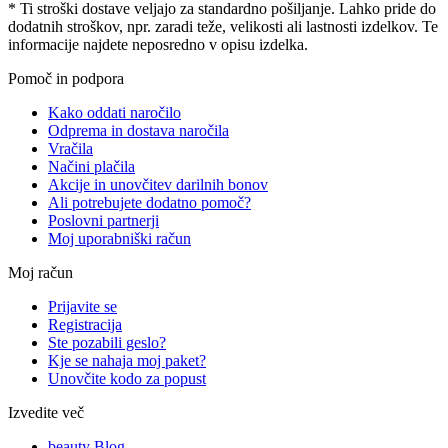
* Ti stroški dostave veljajo za standardno pošiljanje. Lahko pride do
dodatnih stroškov, npr. zaradi teže, velikosti ali lastnosti izdelkov. Te
informacije najdete neposredno v opisu izdelka.
Pomoč in podpora
Kako oddati naročilo
Odprema in dostava naročila
Vračila
Načini plačila
Akcije in unovčitev darilnih bonov
Ali potrebujete dodatno pomoč?
Poslovni partnerji
Moj uporabniški račun
Moj račun
Prijavite se
Registracija
Ste pozabili geslo?
Kje se nahaja moj paket?
Unovčite kodo za popust
Izvedite več
beauty Blog