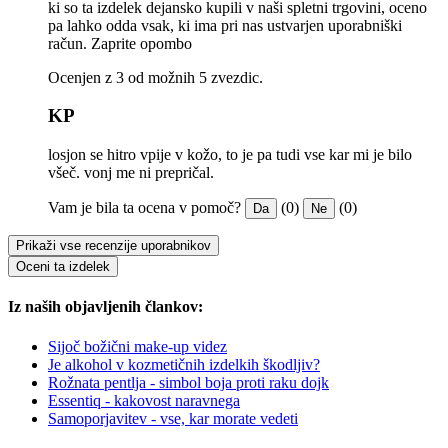
ki so ta izdelek dejansko kupili v naši spletni trgovini, oceno
pa lahko odda vsak, ki ima pri nas ustvarjen uporabniški
račun.
Zaprite opombo
Ocenjen z 3 od možnih 5 zvezdic.
KP
losjon se hitro vpije v kožo, to je pa tudi vse kar mi je bilo
všeč. vonj me ni prepričal.
Vam je bila ta ocena v pomoč?
(0)
(0)
Da
Ne
Prikaži vse recenzije uporabnikov
Oceni ta izdelek
Iz naših objavljenih člankov:
Sijoč božični make-up videz
Je alkohol v kozmetičnih izdelkih škodljiv?
Rožnata pentlja - simbol boja proti raku dojk
Essentiq - kakovost naravnega
Samoporjavitev - vse, kar morate vedeti