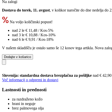
Na zalogi
Dostava do torek, 11. avgust
, v kolikor naročite do dne
nedelja do 
Na voljo količinski popust!
nad 2 le
€ 11,48
/ Kos
-5%
nad 3 le
€ 10,88
/ Kos
-10%
nad 6 le
€ 9,91
/ Kos
-18%
V našem skladišču je ostalo samo še 12 kosov tega artikla. Nova zalog
Dodajte v košarico
Slovenija: standardna dostava brezplačna za pošiljke
nad € 42,90
Več informacij o odpremi in dostavi
Lastnosti in prednosti
za razdraženo kožo
hrani in neguje
brez palmovega olja