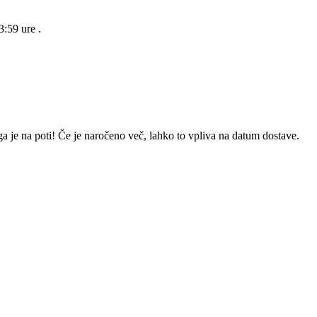
23:59 ure
.
a je na poti! Če je naročeno več, lahko to vpliva na datum dostave.