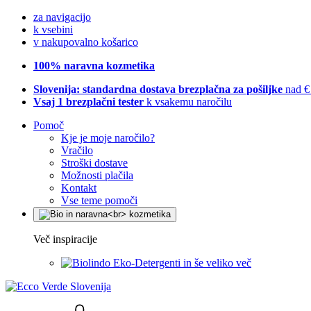
za navigacijo
k vsebini
v nakupovalno košarico
100% naravna kozmetika
Slovenija: standardna dostava brezplačna za pošiljke
nad €
Vsaj 1 brezplačni tester
k vsakemu naročilu
Pomoč
Kje je moje naročilo?
Vračilo
Stroški dostave
Možnosti plačila
Kontakt
Vse teme pomoči
Več inspiracije
Eko-Detergenti in še veliko več