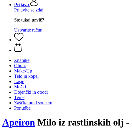
Prijava
Prijavite se zdaj
Ste tukaj
prvič?
Ustvarite račun
Znamke
Obraz
Make-Up
Telo in kopel
Lasje
Moški
Dojenčki in otroci
Teme
Zaščita pred soncem
Ponudbe
Apeiron
Milo iz rastlinskih olj -