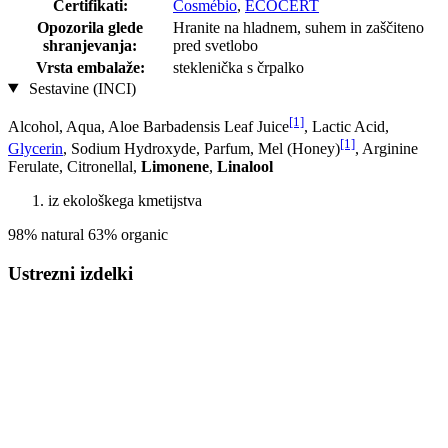
Certifikati:
Cosmébio
,
ECOCERT
Opozorila glede
Hranite na hladnem, suhem in zaščiteno
shranjevanja:
pred svetlobo
Vrsta embalaže:
steklenička s črpalko
Sestavine (INCI)
[1]
Alcohol, Aqua, Aloe Barbadensis Leaf Juice
, Lactic Acid,
[1]
Glycerin
, Sodium Hydroxyde, Parfum, Mel (Honey)
, Arginine
Ferulate, Citronellal,
Limonene
,
Linalool
iz ekološkega kmetijstva
98% natural 63% organic
Ustrezni izdelki