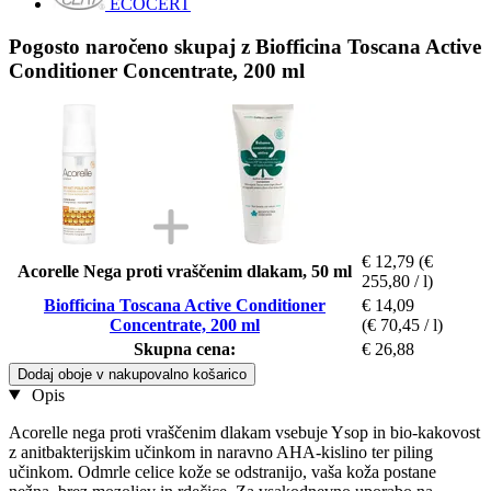
ECOCERT
Pogosto naročeno skupaj z Biofficina Toscana Active
Conditioner Concentrate, 200 ml
€ 12,79
(€
Acorelle Nega proti vraščenim dlakam, 50 ml
255,80 / l)
Biofficina Toscana Active Conditioner
€ 14,09
Concentrate, 200 ml
(€ 70,45 / l)
Skupna cena:
€ 26,88
Dodaj oboje v nakupovalno košarico
Opis
Acorelle nega proti vraščenim dlakam vsebuje Ysop in bio-kakovost
z anitbakterijskim učinkom in naravno AHA-kislino ter piling
učinkom. Odmrle celice kože se odstranijo, vaša koža postane