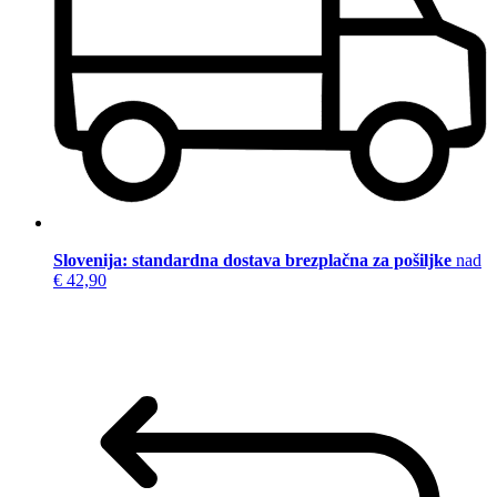
Slovenija: standardna dostava brezplačna za pošiljke
nad
€ 42,90