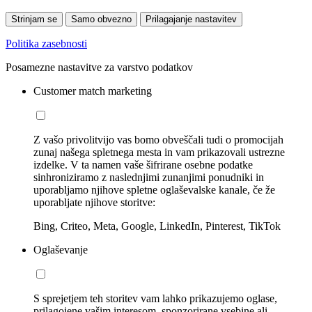
Strinjam se
Samo obvezno
Prilagajanje nastavitev
Politika zasebnosti
Posamezne nastavitve za varstvo podatkov
Customer match marketing
Z vašo privolitvijo vas bomo obveščali tudi o promocijah
zunaj našega spletnega mesta in vam prikazovali ustrezne
izdelke. V ta namen vaše šifrirane osebne podatke
sinhroniziramo z naslednjimi zunanjimi ponudniki in
uporabljamo njihove spletne oglaševalske kanale, če že
uporabljate njihove storitve:
Bing, Criteo, Meta, Google, LinkedIn, Pinterest, TikTok
Oglaševanje
S sprejetjem teh storitev vam lahko prikazujemo oglase,
prilagojene vašim interesom, sponzorirane vsebine ali