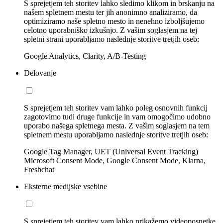
S sprejetjem teh storitev lahko sledimo klikom in brskanju na
našem spletnem mestu ter jih anonimno analiziramo, da
optimiziramo naše spletno mesto in nenehno izboljšujemo
celotno uporabniško izkušnjo. Z vašim soglasjem na tej
spletni strani uporabljamo naslednje storitve tretjih oseb:
Google Analytics, Clarity, A/B-Testing
Delovanje
S sprejetjem teh storitev vam lahko poleg osnovnih funkcij
zagotovimo tudi druge funkcije in vam omogočimo udobno
uporabo našega spletnega mesta. Z vašim soglasjem na tem
spletnem mestu uporabljamo naslednje storitve tretjih oseb:
Google Tag Manager, UET (Universal Event Tracking)
Microsoft Consent Mode, Google Consent Mode, Klarna,
Freshchat
Eksterne medijske vsebine
S sprejetjem teh storitev vam lahko prikažemo videoposnetke