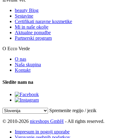
beauty Blog
Sestavine
Certifikati naravne kozmetike
Mi in naše okolje
Aktualne ponudbe
Partnerski program
O Ecco Verde
O nas
Naša skupina
Kontakt
Sledite nam na
Spremenite regijo / jezik
© 2010-2026
niceshops GmbH
- All rights reserved.
Impresum in pogoji uporabe
Varovanje osebnih podatkov