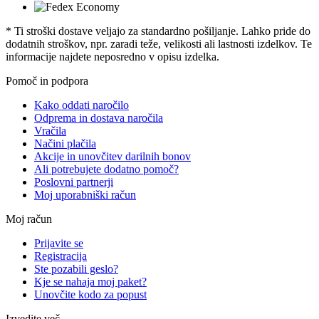
* Ti stroški dostave veljajo za standardno pošiljanje. Lahko pride do
dodatnih stroškov, npr. zaradi teže, velikosti ali lastnosti izdelkov. Te
informacije najdete neposredno v opisu izdelka.
Pomoč in podpora
Kako oddati naročilo
Odprema in dostava naročila
Vračila
Načini plačila
Akcije in unovčitev darilnih bonov
Ali potrebujete dodatno pomoč?
Poslovni partnerji
Moj uporabniški račun
Moj račun
Prijavite se
Registracija
Ste pozabili geslo?
Kje se nahaja moj paket?
Unovčite kodo za popust
Izvedite več