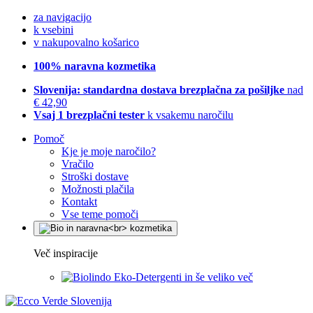
za navigacijo
k vsebini
v nakupovalno košarico
100% naravna kozmetika
Slovenija: standardna dostava brezplačna za pošiljke
nad
€ 42,90
Vsaj 1 brezplačni tester
k vsakemu naročilu
Pomoč
Kje je moje naročilo?
Vračilo
Stroški dostave
Možnosti plačila
Kontakt
Vse teme pomoči
Več inspiracije
Eko-Detergenti in še veliko več