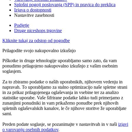
Splošni pogoji poslovanja (SPP) in pravica do preklica
Izjava o dostopnosti
Nastavitve zasebnosti
Podjetje
Druge niceshops trgovine
Kliknite tukaj za odstop od pogodbe
Prilagodite svojo nakupovalno izkušnjo
Piškotke in druge tehnologije uporabljamo samo zato, da vam
ponudimo prilagojeno nakupovalno izkušnjo z vašim osebnim
soglasjem.
Za to zbiramo podatke o naših uporabnikih, njihovem vedenju in
napravah. To uporabljamo za stalno optimizacijo naše spletne strani
in za prikaz prilagojenega oglaševanja in vsebine ter za analizo
statistike uporabe. Vaše šifrirane podatke lahko tudi primerjamo z
zunanjimi ponudniki in vam prikažemo ponudbe prek njihovih
spletnih oglaševalskih kanalov, le če njihove storitve že uporabljate
sami.
Preden podate soglasje, se pozanimajte v nastavitvah in v naši
izjavi
o varovanju osebnih podatkov
.