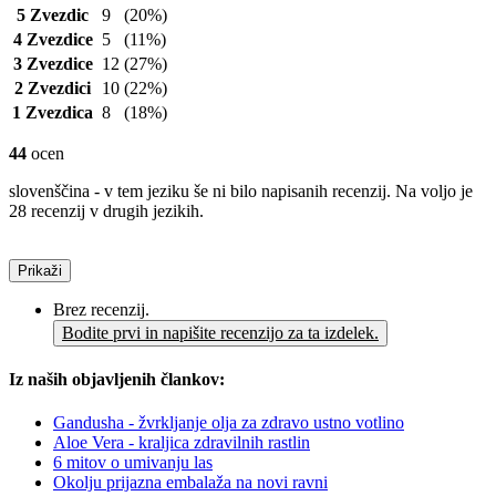
5 Zvezdic
9
(20%)
4 Zvezdice
5
(11%)
3 Zvezdice
12
(27%)
2 Zvezdici
10
(22%)
1 Zvezdica
8
(18%)
44
ocen
slovenščina - v tem jeziku še ni bilo napisanih recenzij. Na voljo je
28 recenzij v drugih jezikih.
Prikaži
Brez recenzij.
Bodite prvi in napišite recenzijo za ta izdelek.
Iz naših objavljenih člankov:
Gandusha - žvrkljanje olja za zdravo ustno votlino
Aloe Vera - kraljica zdravilnih rastlin
6 mitov o umivanju las
Okolju prijazna embalaža na novi ravni