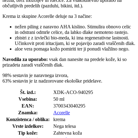
nežna, brez mozoljev in rdečice. Za vsakodnevno uporabo na
občutljivih predelih (pazduhi, bikini, itd.).
Krema iz skupine Acorelle deluje na 3 načine:
nežen piling z naravno AHA kislino. Stimulira obnovo celic
in odstrani odmrle celice, da lahko dlake nemoteno rastejo.
zbistri z z izvlečki bio-meda, ki ima regenerativne lastnosti.
Učinkovit proti iritacijam, ki se pojavijo zaradi vraščenih dlak.
aloe vera pomaga kožo pomiriti ter ji ponudi vlažilno nego.
Navodila za uporabo:
vsak dan nanesite na predele kože, ki so
prizadeta zaradi vraščenih dlak.
98% sestavin je naravnega izvora,
63% sestavin je iz nadzorovane ekološke pridelave.
Št. izd.:
XDK-ACO-940295
Vsebina:
50 ml
EAN:
3700343040295
Znamka:
Acorelle
Konzistenca / oblika:
krema
Vrste izdelkov:
Nega telesa
Tip kože:
Zahtevna koža