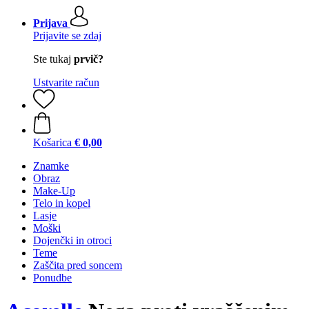
Prijava
Prijavite se zdaj
Ste tukaj
prvič?
Ustvarite račun
Košarica
€ 0,00
Znamke
Obraz
Make-Up
Telo in kopel
Lasje
Moški
Dojenčki in otroci
Teme
Zaščita pred soncem
Ponudbe