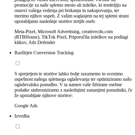
promocije za naše spletno mesto ali izdelke, ki temleljijo na
osnovi vašega vedenja pri brskanju in nakupovanju, ter
merimo njihov uspeh. Z vašim soglasjem na tej spletni strani
uporabljamo naslednje storitve tretjih oseb:
Meta-Pixel, Microsoft Advertising, creativecdn.com
(RTBHouse), TikTok Pixel, Priporočila izdelkov na podlagi
klikov, Ads Defender
Razširjen Conversion Tracking
S sprejetjem te storitve lahko bolje razumemo in ocenimo
uspešnost našega spletnega oglaševanja ter optimiziramo našo
oglaševalsko ponudbo. V ta namen vaše šifrirane osebne
podatke sinhroniziramo z naslednjimi zunanjimi ponudniki, če
že uporabljate njihove storitve:
Google Ads
Izvedba