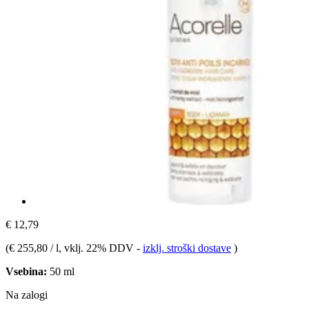
€ 12,79
(
€ 255,80 / l
, vklj. 22% DDV
-
izklj. stroški dostave
)
Vsebina:
50 ml
Na zalogi