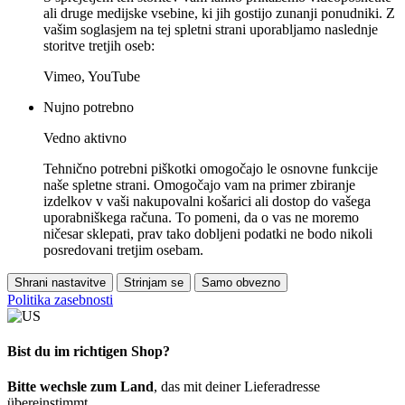
ali druge medijske vsebine, ki jih gostijo zunanji ponudniki. Z
vašim soglasjem na tej spletni strani uporabljamo naslednje
storitve tretjih oseb:
Vimeo, YouTube
Nujno potrebno
Vedno aktivno
Tehnično potrebni piškotki omogočajo le osnovne funkcije
naše spletne strani. Omogočajo vam na primer zbiranje
izdelkov v vaši nakupovalni košarici ali dostop do vašega
uporabniškega računa. To pomeni, da o vas ne moremo
ničesar sklepati, prav tako dobljeni podatki ne bodo nikoli
posredovani tretjim osebam.
Shrani nastavitve
Strinjam se
Samo obvezno
Politika zasebnosti
Bist du im richtigen Shop?
Bitte wechsle zum Land
, das mit deiner Lieferadresse
übereinstimmt.