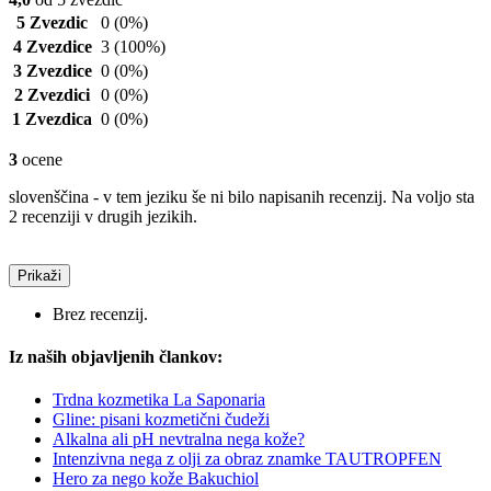
5 Zvezdic
0
(0%)
4 Zvezdice
3
(100%)
3 Zvezdice
0
(0%)
2 Zvezdici
0
(0%)
1 Zvezdica
0
(0%)
3
ocene
slovenščina - v tem jeziku še ni bilo napisanih recenzij. Na voljo sta
2 recenziji v drugih jezikih.
Prikaži
Brez recenzij.
Iz naših objavljenih člankov:
Trdna kozmetika La Saponaria
Gline: pisani kozmetični čudeži
Alkalna ali pH nevtralna nega kože?
Intenzivna nega z olji za obraz znamke TAUTROPFEN
Hero za nego kože Bakuchiol