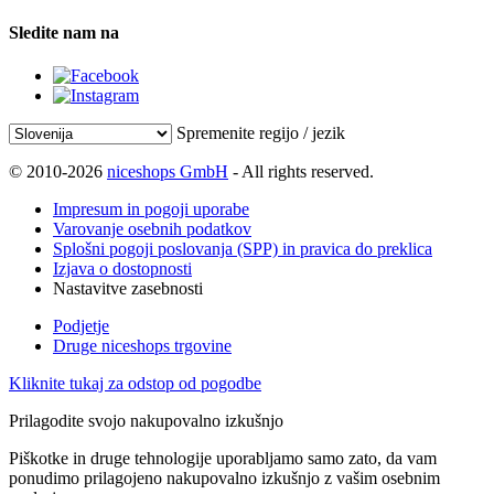
Sledite nam na
Spremenite regijo / jezik
© 2010-2026
niceshops GmbH
- All rights reserved.
Impresum in pogoji uporabe
Varovanje osebnih podatkov
Splošni pogoji poslovanja (SPP) in pravica do preklica
Izjava o dostopnosti
Nastavitve zasebnosti
Podjetje
Druge niceshops trgovine
Kliknite tukaj za odstop od pogodbe
Prilagodite svojo nakupovalno izkušnjo
Piškotke in druge tehnologije uporabljamo samo zato, da vam
ponudimo prilagojeno nakupovalno izkušnjo z vašim osebnim