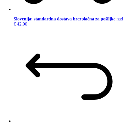
Slovenija: standardna dostava brezplačna za pošiljke
nad
€ 42,90