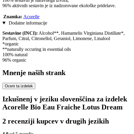
100% sestavin je naravnega izvora,
96% aktivnih sestavin je iz nadzorovane ekološke pridelave.
Znamka:
Acorelle
Dodatne informacije
Sestavine (INCI):
Alcohol**, Hamamelis Virginiana Distillate*,
Parfum, Citral, Citronellol, Geraniol, Limonene, Linalool
*organic
**naturally occuring in essential oils
100% natural
96% organic
Mnenje naših strank
Oceni ta izdelek
Izkušnenj v jeziku slovenščina za izdelek
Acorelle Bio Eau Fraiche Lotus Dream
2 recenziji kupcev v drugih jezikih
4,0
od 5 zvezdic