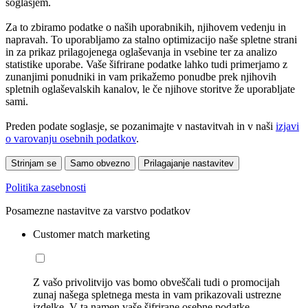
soglasjem.
Za to zbiramo podatke o naših uporabnikih, njihovem vedenju in
napravah. To uporabljamo za stalno optimizacijo naše spletne strani
in za prikaz prilagojenega oglaševanja in vsebine ter za analizo
statistike uporabe. Vaše šifrirane podatke lahko tudi primerjamo z
zunanjimi ponudniki in vam prikažemo ponudbe prek njihovih
spletnih oglaševalskih kanalov, le če njihove storitve že uporabljate
sami.
Preden podate soglasje, se pozanimajte v nastavitvah in v naši
izjavi
o varovanju osebnih podatkov
.
Strinjam se
Samo obvezno
Prilagajanje nastavitev
Politika zasebnosti
Posamezne nastavitve za varstvo podatkov
Customer match marketing
Z vašo privolitvijo vas bomo obveščali tudi o promocijah
zunaj našega spletnega mesta in vam prikazovali ustrezne
izdelke. V ta namen vaše šifrirane osebne podatke