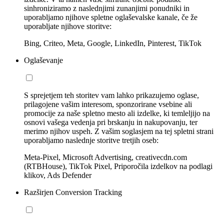
sinhroniziramo z naslednjimi zunanjimi ponudniki in
uporabljamo njihove spletne oglaševalske kanale, če že
uporabljate njihove storitve:
Bing, Criteo, Meta, Google, LinkedIn, Pinterest, TikTok
Oglaševanje
S sprejetjem teh storitev vam lahko prikazujemo oglase,
prilagojene vašim interesom, sponzorirane vsebine ali
promocije za naše spletno mesto ali izdelke, ki temleljijo na
osnovi vašega vedenja pri brskanju in nakupovanju, ter
merimo njihov uspeh. Z vašim soglasjem na tej spletni strani
uporabljamo naslednje storitve tretjih oseb:
Meta-Pixel, Microsoft Advertising, creativecdn.com
(RTBHouse), TikTok Pixel, Priporočila izdelkov na podlagi
klikov, Ads Defender
Razširjen Conversion Tracking