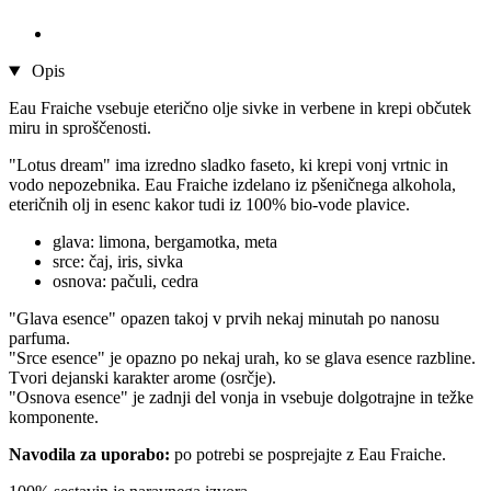
Opis
Eau Fraiche vsebuje eterično olje sivke in verbene in krepi občutek
miru in sproščenosti.
"Lotus dream" ima izredno sladko faseto, ki krepi vonj vrtnic in
vodo nepozebnika. Eau Fraiche izdelano iz pšeničnega alkohola,
eteričnih olj in esenc kakor tudi iz 100% bio-vode plavice.
glava: limona, bergamotka, meta
srce: čaj, iris, sivka
osnova: pačuli, cedra
"Glava esence" opazen takoj v prvih nekaj minutah po nanosu
parfuma.
"Srce esence" je opazno po nekaj urah, ko se glava esence razbline.
Tvori dejanski karakter arome (osrčje).
"Osnova esence" je zadnji del vonja in vsebuje dolgotrajne in težke
komponente.
Navodila za uporabo:
po potrebi se posprejajte z Eau Fraiche.