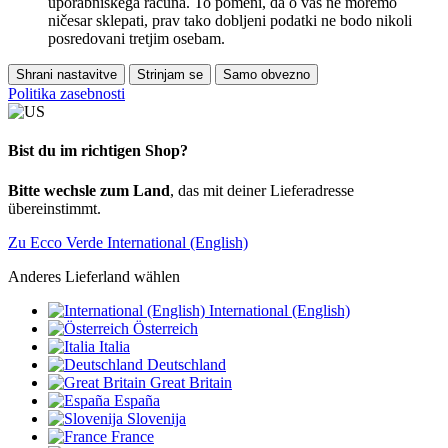
uporabniškega računa. To pomeni, da o vas ne moremo
ničesar sklepati, prav tako dobljeni podatki ne bodo nikoli
posredovani tretjim osebam.
Shrani nastavitve
Strinjam se
Samo obvezno
Politika zasebnosti
Bist du im richtigen Shop?
Bitte wechsle zum Land
, das mit deiner Lieferadresse
übereinstimmt.
Zu Ecco Verde International (English)
Anderes Lieferland wählen
International (English)
Österreich
Italia
Deutschland
Great Britain
España
Slovenija
France