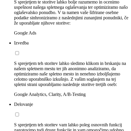
S sprejetjem te storitve lahko bolje razumemo in ocenimo
uspešnost našega spletnega oglaševanja ter optimiziramo našo
oglaševalsko ponudbo. V ta namen vaše šifrirane osebne
podatke sinhroniziramo z naslednjimi zunanjimi ponudniki, če
že uporabljate njihove storitve:
Google Ads
Izvedba
S sprejetjem teh storitev lahko sledimo klikom in brskanju na
našem spletnem mestu ter jih anonimno analiziramo, da
optimiziramo naše spletno mesto in nenehno izboljšujemo
celotno uporabniško izkušnjo. Z vašim soglasjem na tej
spletni strani uporabljamo naslednje storitve tretjih oseb:
Google Analytics, Clarity, A/B-Testing
Delovanje
S sprejetjem teh storitev vam lahko poleg osnovnih funkcij
zagotovimo tudi druge funkcije in vam omogočimo udobno