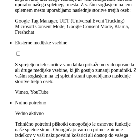
uporabo našega spletnega mesta. Z vašim soglasjem na tem
spletnem mestu uporabljamo naslednje storitve tretjih oseb:
Google Tag Manager, UET (Universal Event Tracking)
Microsoft Consent Mode, Google Consent Mode, Klarna,
Freshchat
Eksterne medijske vsebine
S sprejetjem teh storitev vam lahko prikažemo videoposnetke
ali druge medijske vsebine, ki jih gostijo zunanji ponudniki. Z
vašim soglasjem na tej spletni strani uporabljamo naslednje
storitve tretjih oseb:
Vimeo, YouTube
Nujno potrebno
Vedno aktivno
Tehnično potrebni piškotki omogočajo le osnovne funkcije
naše spletne strani. Omogočajo vam na primer zbiranje
izdelkov v vaši nakupovalni košarici ali dostop do vašega