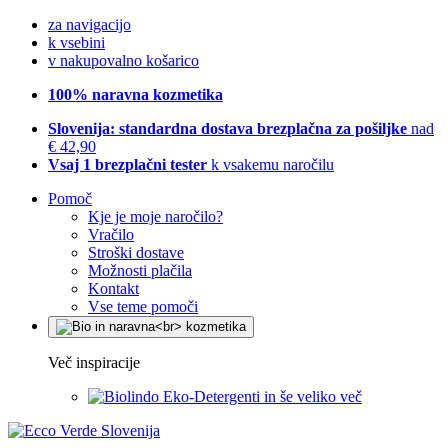
za navigacijo
k vsebini
v nakupovalno košarico
100% naravna kozmetika
Slovenija: standardna dostava brezplačna za pošiljke
nad
€ 42,90
Vsaj 1 brezplačni tester
k vsakemu naročilu
Pomoč
Kje je moje naročilo?
Vračilo
Stroški dostave
Možnosti plačila
Kontakt
Vse teme pomoči
Več inspiracije
Eko-Detergenti in še veliko več