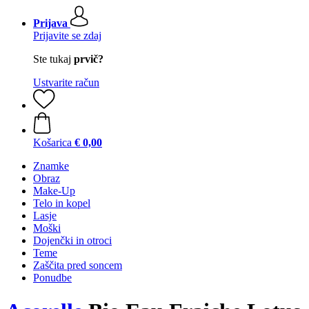
Prijava
Prijavite se zdaj
Ste tukaj
prvič?
Ustvarite račun
Košarica
€ 0,00
Znamke
Obraz
Make-Up
Telo in kopel
Lasje
Moški
Dojenčki in otroci
Teme
Zaščita pred soncem
Ponudbe