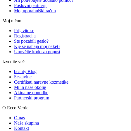
Ali potrebujete dodatno pomoč?
Poslovni partnerji
Moj uporabniški račun
Moj račun
Prijavite se
Registracija
Ste pozabili geslo?
Kje se nahaja moj paket?
Unovčite kodo za popust
Izvedite več
beauty Blog
Sestavine
Certifikati naravne kozmetike
Mi in naše okolje
Aktualne ponudbe
Partnerski program
O Ecco Verde
O nas
Naša skupina
Kontakt