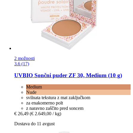
2 možnosti
3.6 (17)
UVBIO
Sončni puder ZF 30, Medium (10 g)
Medium
Nude
svilnata tekstura z mat zaključkom
za enakomerno polt
z naravno zaščito pred soncem
€ 26,49
(€ 2.649,00 / kg)
Dostava do 11 avgust