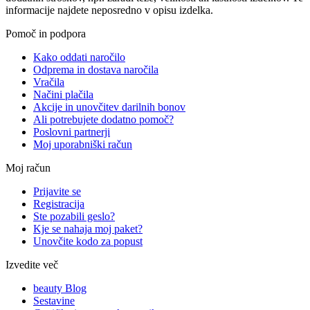
informacije najdete neposredno v opisu izdelka.
Pomoč in podpora
Kako oddati naročilo
Odprema in dostava naročila
Vračila
Načini plačila
Akcije in unovčitev darilnih bonov
Ali potrebujete dodatno pomoč?
Poslovni partnerji
Moj uporabniški račun
Moj račun
Prijavite se
Registracija
Ste pozabili geslo?
Kje se nahaja moj paket?
Unovčite kodo za popust
Izvedite več
beauty Blog
Sestavine