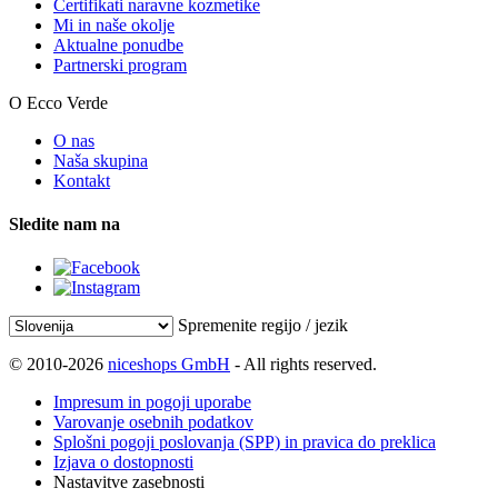
Certifikati naravne kozmetike
Mi in naše okolje
Aktualne ponudbe
Partnerski program
O Ecco Verde
O nas
Naša skupina
Kontakt
Sledite nam na
Spremenite regijo / jezik
© 2010-2026
niceshops GmbH
- All rights reserved.
Impresum in pogoji uporabe
Varovanje osebnih podatkov
Splošni pogoji poslovanja (SPP) in pravica do preklica
Izjava o dostopnosti
Nastavitve zasebnosti