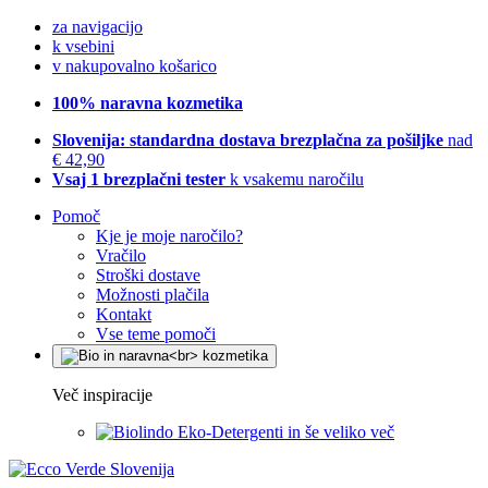
za navigacijo
k vsebini
v nakupovalno košarico
100% naravna kozmetika
Slovenija: standardna dostava brezplačna za pošiljke
nad
€ 42,90
Vsaj 1 brezplačni tester
k vsakemu naročilu
Pomoč
Kje je moje naročilo?
Vračilo
Stroški dostave
Možnosti plačila
Kontakt
Vse teme pomoči
Več inspiracije
Eko-Detergenti in še veliko več