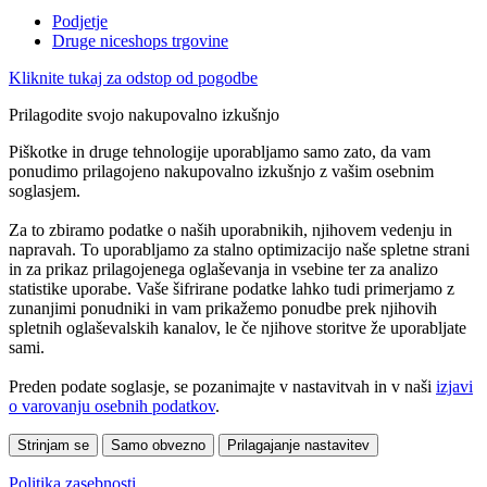
Podjetje
Druge niceshops trgovine
Kliknite tukaj za odstop od pogodbe
Prilagodite svojo nakupovalno izkušnjo
Piškotke in druge tehnologije uporabljamo samo zato, da vam
ponudimo prilagojeno nakupovalno izkušnjo z vašim osebnim
soglasjem.
Za to zbiramo podatke o naših uporabnikih, njihovem vedenju in
napravah. To uporabljamo za stalno optimizacijo naše spletne strani
in za prikaz prilagojenega oglaševanja in vsebine ter za analizo
statistike uporabe. Vaše šifrirane podatke lahko tudi primerjamo z
zunanjimi ponudniki in vam prikažemo ponudbe prek njihovih
spletnih oglaševalskih kanalov, le če njihove storitve že uporabljate
sami.
Preden podate soglasje, se pozanimajte v nastavitvah in v naši
izjavi
o varovanju osebnih podatkov
.
Strinjam se
Samo obvezno
Prilagajanje nastavitev
Politika zasebnosti