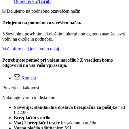
Odprema v
24 urah
Delujemo na podnebno ozaveščen način.
S številnimi posebnimi ekološkimi ukrepi pomagamo zmanjšati svoj
vpliv na okolje in podnebje.
Več informacij je na voljo tukaj.
Potrebujete pomoč pri vašem naročilu? Z veseljem bomo
odgovorili na vsa vaša vprašanja.
Kontakt
Preverjena kakovost
Nakupujte varno in diskretno
Slovenija: standardna dostava brezplačna za pošiljke
nad
€ 42,90
Brezplačno vračilo
Vsaj 1 brezplačni tester
k vsakemu naročilu
Varno plačilo
s šifriranjem SSL