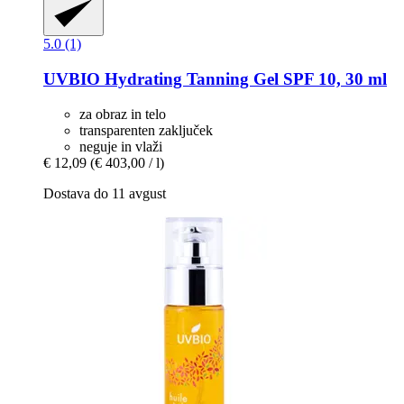
5.0 (1)
UVBIO
Hydrating Tanning Gel SPF 10, 30 ml
za obraz in telo
transparenten zaključek
neguje in vlaži
€ 12,09
(€ 403,00 / l)
Dostava do 11 avgust