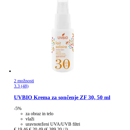
2 možnosti
3.3 (48)
UVBIO
Krema za sončenje ZF 30, 50 ml
-5%
za obraz in telo
vlaži
uravnoteženi UVA/UVB filtri
€ 19,46
€ 20,49
(€ 389,20 / l)