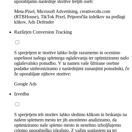
uporabljamo naslednje storitve tretjih oseb:
Meta-Pixel, Microsoft Advertising, creativecdn.com
(RTBHouse), TikTok Pixel, Priporočila izdelkov na podlagi
klikov, Ads Defender
Razširjen Conversion Tracking
S sprejetjem te storitve lahko bolje razumemo in ocenimo
uspešnost našega spletnega oglaševanja ter optimiziramo našo
oglaševalsko ponudbo. V ta namen vaše šifrirane osebne
podatke sinhroniziramo z naslednjimi zunanjimi ponudniki, če
že uporabljate njihove storitve:
Google Ads
Izvedba
S sprejetjem teh storitev lahko sledimo klikom in brskanju na
našem spletnem mestu ter jih anonimno analiziramo, da
optimiziramo naše spletno mesto in nenehno izboljšujemo
celotno uporabniško izkušnjo. Z vašim soglasjem na tej