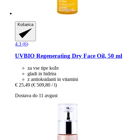
Košarica
4.3 (6)
UVBIO
Regenerating Dry Face Oil, 50 ml
za vse tipe kože
gladi in hidrira
z antioksidanti in vitamini
€ 25,49
(€ 509,80 / l)
Dostava do 11 avgust