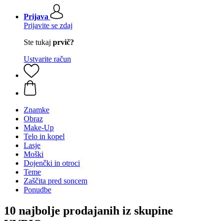
Prijava
Prijavite se zdaj
Ste tukaj
prvič?
Ustvarite račun
Znamke
Obraz
Make-Up
Telo in kopel
Lasje
Moški
Dojenčki in otroci
Teme
Zaščita pred soncem
Ponudbe
10 najbolje prodajanih iz skupine