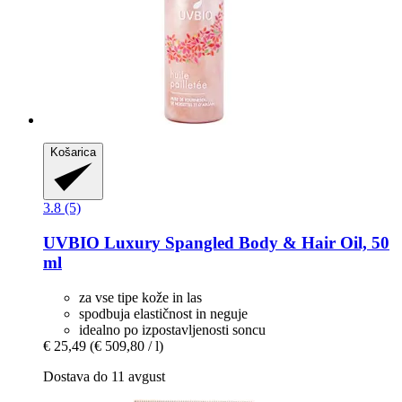
Košarica
3.8 (5)
UVBIO
Luxury Spangled Body & Hair Oil, 50
ml
za vse tipe kože in las
spodbuja elastičnost in neguje
idealno po izpostavljenosti soncu
€ 25,49
(€ 509,80 / l)
Dostava do 11 avgust