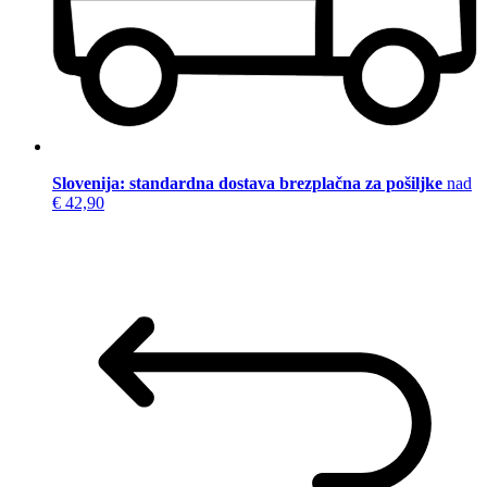
Slovenija: standardna dostava brezplačna za pošiljke
nad
€ 42,90