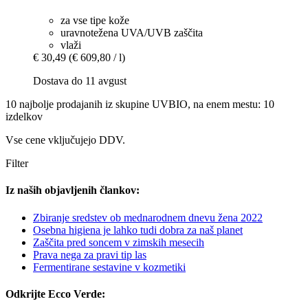
za vse tipe kože
uravnotežena UVA/UVB zaščita
vlaži
€ 30,49
(€ 609,80 / l)
Dostava do 11 avgust
10 najbolje prodajanih iz skupine UVBIO, na enem mestu: 10
izdelkov
Vse cene vključujejo DDV.
Filter
Iz naših objavljenih člankov:
Zbiranje sredstev ob mednarodnem dnevu žena 2022
Osebna higiena je lahko tudi dobra za naš planet
Zaščita pred soncem v zimskih mesecih
Prava nega za pravi tip las
Fermentirane sestavine v kozmetiki
Odkrijte Ecco Verde: