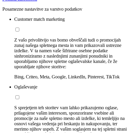
Posamezne nastavitve za varstvo podatkov
Customer match marketing
Z vašo privolitvijo vas bomo obveščali tudi o promocijah
zunaj našega spletnega mesta in vam prikazovali ustrezne
izdelke. V ta namen vaše šifrirane osebne podatke
sinhroniziramo z naslednjimi zunanjimi ponudniki in
uporabljamo njihove spletne oglaševalske kanale, če že
uporabljate njihove storitve:
Bing, Criteo, Meta, Google, LinkedIn, Pinterest, TikTok
Oglaševanje
S sprejetjem teh storitev vam lahko prikazujemo oglase,
prilagojene vašim interesom, sponzorirane vsebine ali
promocije za naše spletno mesto ali izdelke, ki temleljijo na
osnovi vašega vedenja pri brskanju in nakupovanju, ter
merimo njihov uspeh. Z vašim soglasjem na tej spletni strani