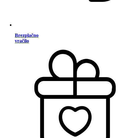
Brezplačno
vračilo