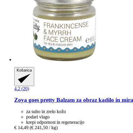
Košarica
4.2 (20)
Zoya goes pretty
Balzam za obraz kadilo in mira
za suho in zrelo kožo
podari vlago
krepi odpornost in regeneracijo
€ 14,49
(€ 241,50 / kg)