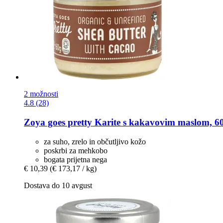
2 možnosti
4.8 (28)
Zoya goes pretty
Karite s kakavovim maslom, 60
za suho, zrelo in občutljivo kožo
poskrbi za mehkobo
bogata prijetna nega
€ 10,39
(€ 173,17 / kg)
Dostava do 10 avgust