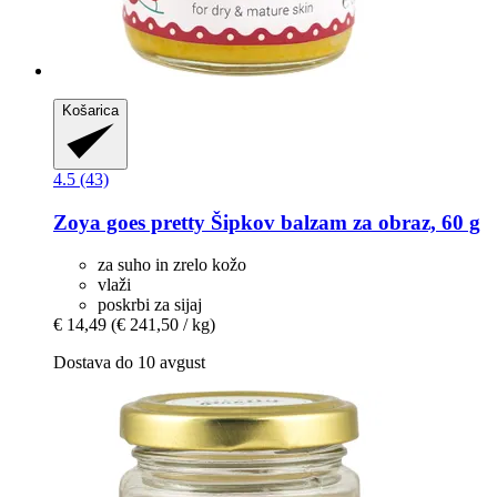
Košarica
4.5 (43)
Zoya goes pretty
Šipkov balzam za obraz, 60 g
za suho in zrelo kožo
vlaži
poskrbi za sijaj
€ 14,49
(€ 241,50 / kg)
Dostava do 10 avgust