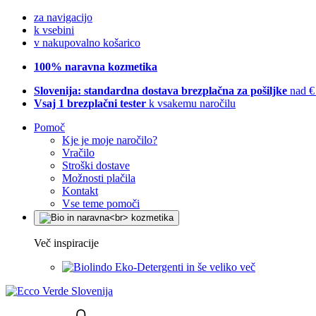
za navigacijo
k vsebini
v nakupovalno košarico
100% naravna kozmetika
Slovenija: standardna dostava brezplačna za pošiljke
nad €
Vsaj 1 brezplačni tester
k vsakemu naročilu
Pomoč
Kje je moje naročilo?
Vračilo
Stroški dostave
Možnosti plačila
Kontakt
Vse teme pomoči
Več inspiracije
Eko-Detergenti in še veliko več