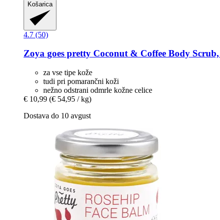
Košarica
4.7 (50)
Zoya goes pretty
Coconut & Coffee Body Scrub,
za vse tipe kože
tudi pri pomarančni koži
nežno odstrani odmrle kožne celice
€ 10,99
(€ 54,95 / kg)
Dostava do 10 avgust