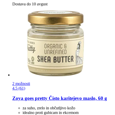
Dostava do 10 avgust
2 možnosti
4.5 (61)
Zoya goes pretty
Čisto karitejevo maslo, 60 g
za suho, zrelo in občutljivo kožo
idealno proti gubicam in ekcemom