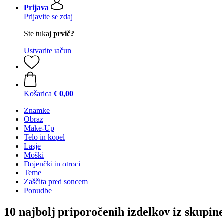
Prijava
Prijavite se zdaj
Ste tukaj
prvič?
Ustvarite račun
Košarica
€ 0,00
Znamke
Obraz
Make-Up
Telo in kopel
Lasje
Moški
Dojenčki in otroci
Teme
Zaščita pred soncem
Ponudbe
10 najbolj priporočenih izdelkov iz skupi