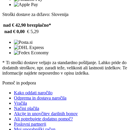
Stroški dostave za državo: Slovenija
nad € 42,90
brezplačno*
nad € 0,00
€ 5,29
* Ti stroški dostave veljajo za standardno pošiljanje. Lahko pride do
dodatnih stroškov, npr. zaradi teže, velikosti ali lastnosti izdelkov. Te
informacije najdete neposredno v opisu izdelka.
Pomoč in podpora
Kako oddati naročilo
Odprema in dostava naročila
Vračila
Načini plačila
Akcije in unovčitev darilnih bonov
Ali potrebujete dodatno pomoč?
Poslovni partnerji
Moj uporabniški račun