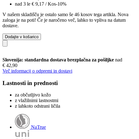
nad 3 le
€ 9,17
/ Kos
-10%
V našem skladišču je ostalo samo še 46 kosov tega artikla. Nova
zaloga je na poti! Če je naročeno več, lahko to vpliva na datum
dostave.
Dodajte v košarico
Slovenija: standardna dostava brezplačna za pošiljke
nad
€ 42,90
Več informacij o odpremi in dostavi
Lastnosti in prednosti
za občutljivo kožo
z vlažilnimi lastnostmi
z lahkoto odstrani ličila
NaTrue