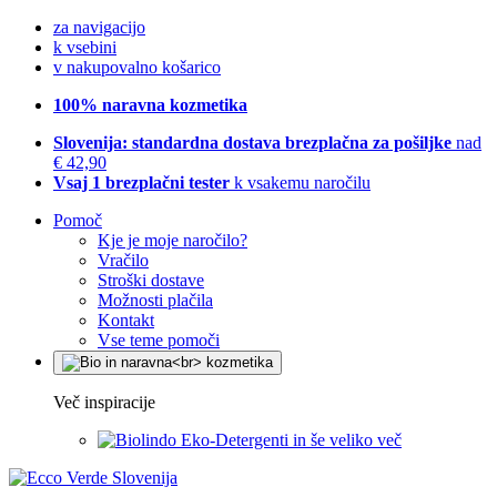
za navigacijo
k vsebini
v nakupovalno košarico
100% naravna kozmetika
Slovenija: standardna dostava brezplačna za pošiljke
nad
€ 42,90
Vsaj 1 brezplačni tester
k vsakemu naročilu
Pomoč
Kje je moje naročilo?
Vračilo
Stroški dostave
Možnosti plačila
Kontakt
Vse teme pomoči
Več inspiracije
Eko-Detergenti in še veliko več