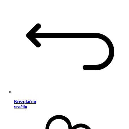
Brezplačno
vračilo