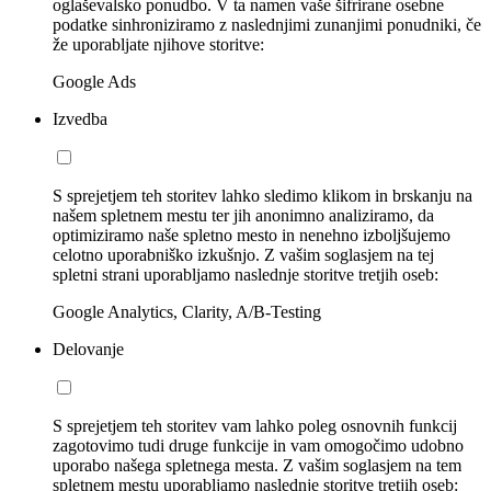
oglaševalsko ponudbo. V ta namen vaše šifrirane osebne
podatke sinhroniziramo z naslednjimi zunanjimi ponudniki, če
že uporabljate njihove storitve:
Google Ads
Izvedba
S sprejetjem teh storitev lahko sledimo klikom in brskanju na
našem spletnem mestu ter jih anonimno analiziramo, da
optimiziramo naše spletno mesto in nenehno izboljšujemo
celotno uporabniško izkušnjo. Z vašim soglasjem na tej
spletni strani uporabljamo naslednje storitve tretjih oseb:
Google Analytics, Clarity, A/B-Testing
Delovanje
S sprejetjem teh storitev vam lahko poleg osnovnih funkcij
zagotovimo tudi druge funkcije in vam omogočimo udobno
uporabo našega spletnega mesta. Z vašim soglasjem na tem
spletnem mestu uporabljamo naslednje storitve tretjih oseb: