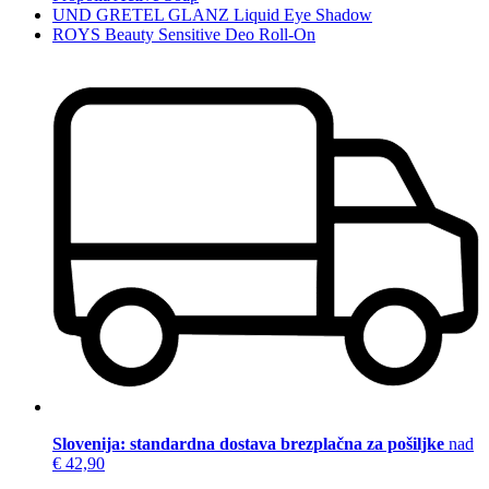
UND GRETEL GLANZ Liquid Eye Shadow
ROYS Beauty Sensitive Deo Roll-On
Slovenija: standardna dostava brezplačna za pošiljke
nad
€ 42,90