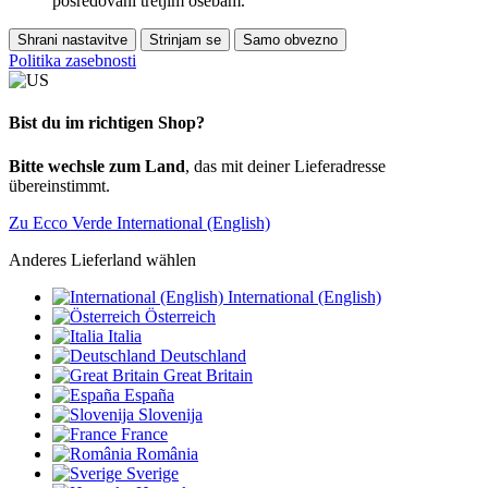
posredovani tretjim osebam.
Shrani nastavitve
Strinjam se
Samo obvezno
Politika zasebnosti
Bist du im richtigen Shop?
Bitte wechsle zum Land
, das mit deiner Lieferadresse
übereinstimmt.
Zu Ecco Verde International (English)
Anderes Lieferland wählen
International (English)
Österreich
Italia
Deutschland
Great Britain
España
Slovenija
France
România
Sverige