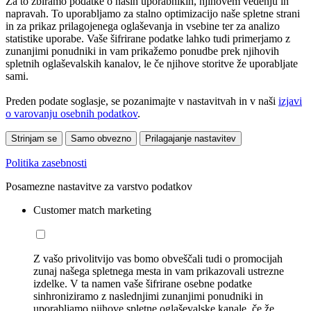
Za to zbiramo podatke o naših uporabnikih, njihovem vedenju in
napravah. To uporabljamo za stalno optimizacijo naše spletne strani
in za prikaz prilagojenega oglaševanja in vsebine ter za analizo
statistike uporabe. Vaše šifrirane podatke lahko tudi primerjamo z
zunanjimi ponudniki in vam prikažemo ponudbe prek njihovih
spletnih oglaševalskih kanalov, le če njihove storitve že uporabljate
sami.
Preden podate soglasje, se pozanimajte v nastavitvah in v naši
izjavi
o varovanju osebnih podatkov
.
Strinjam se
Samo obvezno
Prilagajanje nastavitev
Politika zasebnosti
Posamezne nastavitve za varstvo podatkov
Customer match marketing
Z vašo privolitvijo vas bomo obveščali tudi o promocijah
zunaj našega spletnega mesta in vam prikazovali ustrezne
izdelke. V ta namen vaše šifrirane osebne podatke
sinhroniziramo z naslednjimi zunanjimi ponudniki in
uporabljamo njihove spletne oglaševalske kanale, če že