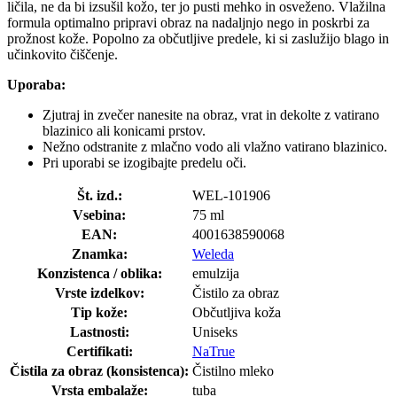
ličila, ne da bi izsušil kožo, ter jo pusti mehko in osveženo. Vlažilna
formula optimalno pripravi obraz na nadaljnjo nego in poskrbi za
prožnost kože. Popolno za občutljive predele, ki si zaslužijo blago in
učinkovito čiščenje.
Uporaba:
Zjutraj in zvečer nanesite na obraz, vrat in dekolte z vatirano
blazinico ali konicami prstov.
Nežno odstranite z mlačno vodo ali vlažno vatirano blazinico.
Pri uporabi se izogibajte predelu oči.
Št. izd.:
WEL-101906
Vsebina:
75 ml
EAN:
4001638590068
Znamka:
Weleda
Konzistenca / oblika:
emulzija
Vrste izdelkov:
Čistilo za obraz
Tip kože:
Občutljiva koža
Lastnosti:
Uniseks
Certifikati:
NaTrue
Čistila za obraz (konsistenca):
Čistilno mleko
Vrsta embalaže:
tuba