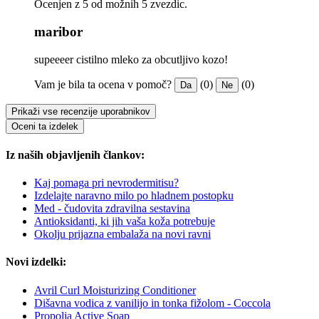
Ocenjen z 5 od možnih 5 zvezdic.
maribor
supeeeer cistilno mleko za obcutljivo kozo!
Vam je bila ta ocena v pomoč?
(0)
(0)
Da
Ne
Prikaži vse recenzije uporabnikov
Oceni ta izdelek
Iz naših objavljenih člankov:
Kaj pomaga pri nevrodermitisu?
Izdelajte naravno milo po hladnem postopku
Med - čudovita zdravilna sestavina
Antioksidanti, ki jih vaša koža potrebuje
Okolju prijazna embalaža na novi ravni
Novi izdelki:
Avril Curl Moisturizing Conditioner
Dišavna vodica z vanilijo in tonka fižolom - Coccola
Propolia Active Soap