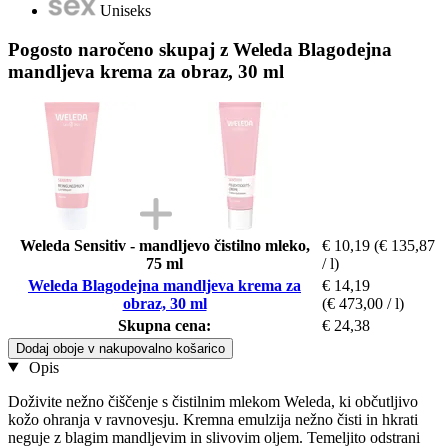
Uniseks
Pogosto naročeno skupaj z Weleda Blagodejna
mandljeva krema za obraz, 30 ml
Weleda Sensitiv - mandljevo čistilno mleko,
€ 10,19
(€ 135,87
75 ml
/ l)
Weleda Blagodejna mandljeva krema za
€ 14,19
obraz, 30 ml
(€ 473,00 / l)
Skupna cena:
€ 24,38
Dodaj oboje v nakupovalno košarico
Opis
Doživite nežno čiščenje s čistilnim mlekom Weleda, ki občutljivo
kožo ohranja v ravnovesju. Kremna emulzija nežno čisti in hkrati
neguje z blagim mandljevim in slivovim oljem. Temeljito odstrani