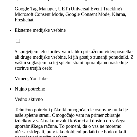
Google Tag Manager, UET (Universal Event Tracking)
Microsoft Consent Mode, Google Consent Mode, Klarna,
Freshchat
Eksterne medijske vsebine
S sprejetjem teh storitev vam lahko prikažemo videoposnetke
ali druge medijske vsebine, ki jih gostijo zunanji ponudniki. Z
vašim soglasjem na tej spletni strani uporabljamo naslednje
storitve tretjih oseb:
Vimeo, YouTube
Nujno potrebno
Vedno aktivno
Tehnično potrebni piškotki omogočajo le osnovne funkcije
naše spletne strani. Omogočajo vam na primer zbiranje
izdelkov v vaši nakupovalni košarici ali dostop do vašega
uporabniškega računa. To pomeni, da o vas ne moremo
ničesar sklepati, prav tako dobljeni podatki ne bodo nikoli