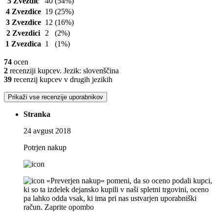
5 Zvezdic
40
(54%)
4 Zvezdice
19
(25%)
3 Zvezdice
12
(16%)
2 Zvezdici
2
(2%)
1 Zvezdica
1
(1%)
74
ocen
2
recenziji kupcev. Jezik: slovenščina
39
recenzij kupcev v drugih jezikih
Prikaži vse recenzije uporabnikov
Stranka
24 avgust 2018
Potrjen nakup
»Preverjen nakup« pomeni, da so oceno podali kupci,
ki so ta izdelek dejansko kupili v naši spletni trgovini, oceno
pa lahko odda vsak, ki ima pri nas ustvarjen uporabniški
račun.
Zaprite opombo