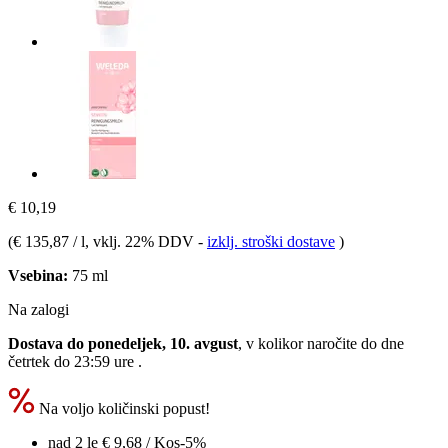
€ 10,19
(
€ 135,87 / l
, vklj. 22% DDV
-
izklj. stroški dostave
)
Vsebina:
75 ml
Na zalogi
Dostava do ponedeljek, 10. avgust
, v kolikor naročite do dne
četrtek do 23:59 ure
.
Na voljo količinski popust!
nad 2 le
€ 9,68
/ Kos
-5%