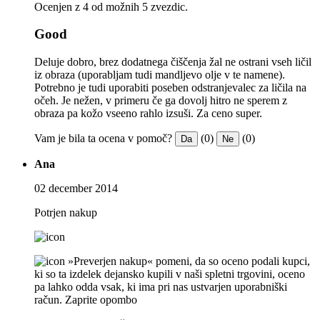
Ocenjen z 4 od možnih 5 zvezdic.
Good
Deluje dobro, brez dodatnega čiščenja žal ne ostrani vseh ličil
iz obraza (uporabljam tudi mandljevo olje v te namene).
Potrebno je tudi uporabiti poseben odstranjevalec za ličila na
očeh. Je nežen, v primeru če ga dovolj hitro ne sperem z
obraza pa kožo vseeno rahlo izsuši. Za ceno super.
Vam je bila ta ocena v pomoč?
(0)
(0)
Da
Ne
Ana
02 december 2014
Potrjen nakup
»Preverjen nakup« pomeni, da so oceno podali kupci,
ki so ta izdelek dejansko kupili v naši spletni trgovini, oceno
pa lahko odda vsak, ki ima pri nas ustvarjen uporabniški
račun.
Zaprite opombo