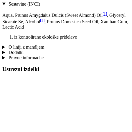
Sestavine (INCI)
[1]
Aqua, Prunus Amygdalus Dulcis (Sweet Almond) Oil
, Glyceryl
[1]
Stearate Se, Alcohol
, Prunus Domestica Seed Oil, Xanthan Gum,
Lactic Acid
iz kontrolirane ekološke pridelave
O liniji z mandljem
Dodatki
Pravne informacije
Ustrezni izdelki