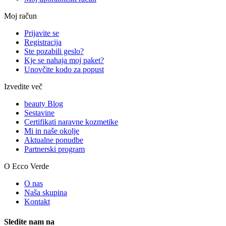
Moj račun
Prijavite se
Registracija
Ste pozabili geslo?
Kje se nahaja moj paket?
Unovčite kodo za popust
Izvedite več
beauty Blog
Sestavine
Certifikati naravne kozmetike
Mi in naše okolje
Aktualne ponudbe
Partnerski program
O Ecco Verde
O nas
Naša skupina
Kontakt
Sledite nam na