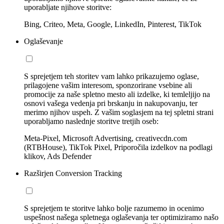
uporabljate njihove storitve:
Bing, Criteo, Meta, Google, LinkedIn, Pinterest, TikTok
Oglaševanje
S sprejetjem teh storitev vam lahko prikazujemo oglase,
prilagojene vašim interesom, sponzorirane vsebine ali
promocije za naše spletno mesto ali izdelke, ki temleljijo na
osnovi vašega vedenja pri brskanju in nakupovanju, ter
merimo njihov uspeh. Z vašim soglasjem na tej spletni strani
uporabljamo naslednje storitve tretjih oseb:
Meta-Pixel, Microsoft Advertising, creativecdn.com
(RTBHouse), TikTok Pixel, Priporočila izdelkov na podlagi
klikov, Ads Defender
Razširjen Conversion Tracking
S sprejetjem te storitve lahko bolje razumemo in ocenimo
uspešnost našega spletnega oglaševanja ter optimiziramo našo