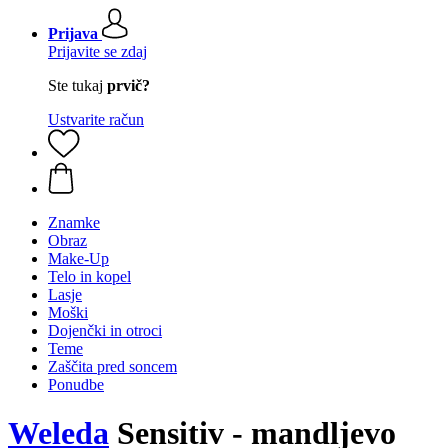
Prijava
Prijavite se zdaj
Ste tukaj
prvič?
Ustvarite račun
Znamke
Obraz
Make-Up
Telo in kopel
Lasje
Moški
Dojenčki in otroci
Teme
Zaščita pred soncem
Ponudbe
Weleda
Sensitiv - mandljevo